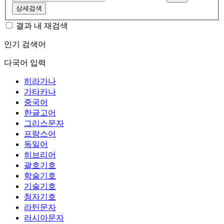
상세검색
결과 내 재검색
인기 검색어
다국어 입력
히라가나
가타카나
중국어
한글고어
그리스문자
프랑스어
독일어
히브리어
괄호기호
학술기호
기술기호
첨자기호
라틴문자
러시아문자