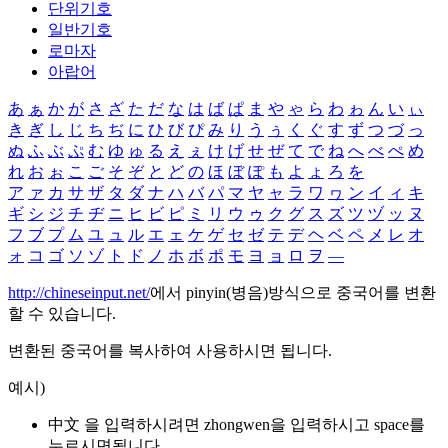
단위기호
일반기호
로마자
아랍어
あ
ぁ
か
が
さ
ざ
た
だ
な
は
ば
ぱ
ま
や
ゃ
ら
わ
ゎ
ん
い
ぃ
き
ぎ
し
じ
ち
ぢ
に
ひ
び
ぴ
み
り
う
ぅ
く
ぐ
す
ず
つ
づ
っ
ぬ
ふ
ぶ
ぷ
む
ゆ
ゅ
る
え
ぇ
け
げ
せ
ぜ
て
で
ね
へ
べ
ぺ
め
れ
お
ぉ
こ
ご
そ
ぞ
と
ど
の
ほ
ぼ
ぽ
も
よ
ょ
ろ
を
ア
ァ
カ
サ
ザ
タ
ダ
ナ
ハ
バ
パ
マ
ヤ
ャ
ラ
ワ
ヮ
ン
イ
ィ
キ
ギ
シ
ジ
チ
ヂ
ニ
ヒ
ビ
ピ
ミ
リ
ウ
ゥ
ク
グ
ス
ズ
ツ
ヅ
ッ
ヌ
フ
ブ
プ
ム
ユ
ュ
ル
エ
ェ
ケ
ゲ
セ
ゼ
テ
デ
ヘ
ベ
ペ
メ
レ
オ
ォ
コ
ゴ
ソ
ゾ
ト
ド
ノ
ホ
ボ
ポ
モ
ヨ
ョ
ロ
ヲ
―
http://chineseinput.net/
에서 pinyin(병음)방식으로 중국어를 변환
할 수 있습니다.
변환된 중국어를 복사하여 사용하시면 됩니다.
예시)
中文 을 입력하시려면
zhongwen
을 입력하시고 space를
누르시면됩니다.