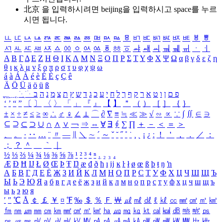
北京 을 입력하시려면
beijing
을 입력하시고 space를 누르
시면 됩니다.
ㅥ
ㅦ
ㅧ
ㅨ
ㅩ
ㅪ
ㅫ
ㅬ
ㅭ
ㅮ
ㅯ
ㅰ
ㅱ
ㅲ
ㅳ
ㅴ
ㅵ
ㅶ
ㅷ
ㅸ
ㅹ
ㅺ
ㅻ
ㅼ
ㅽ
ㅾ
ㅿ
ㆀ
ㆁ
ㆂ
ㆃ
ㆄ
ㆅ
ㆆ
ㆇ
ㆈ
ㆉ
ㆊ
ㆋ
ㆌ
ㆍ
ㆎ
Α
Β
Γ
Δ
Ε
Ζ
Η
Θ
Ι
Κ
Λ
Μ
Ν
Ξ
Ο
Π
Ρ
Σ
Τ
Υ
Φ
Χ
Ψ
Ω
α
β
γ
δ
ε
ζ
η
θ
ι
κ
λ
μ
ν
ξ
ο
π
ρ
σ
τ
υ
φ
χ
ψ
ω
á
à
Á
À
é
è
É
È
ç
Ç
ê
Ä
Ö
Ü
ä
ö
ü
ß
ְ
ֳ
ֲ
ֱ
ָ
ַ
ֵ
ֶ
ִ
ֹ
ּ
ֻ
ׂ
ׁ
ּ
ב
ה
נ
מ
צ
ת
ץ
ש
ד
ג
כ
ע
י
ח
ל
ך
ף
ק
ר
א
ט
ו
ן
ם
פ
‘
’
“
”
〔
〕
〈
〉
「
」
『
』
【
】
＂
（
）
［
］
｛
｝
±
×
÷
≠
≤
≥
∞
∴
♂
♀
∠
⊥
⌒
∂
∇
≡
≒
≪
≫
√
∽
∝
∵
∫
∬
∈
∋
⊆
⊇
⊂
⊃
∪
∩
∧
∨
￢
⇒
⇔
∀
∃
∮
∑
∏
＋
－
＜
＝
＞
、
。
·
‥
…
¨
〃
―
∥
＼
∼
´
～
ˇ
˘
˝
˚
˙
¸
˛
¡
¿
ː
！
＇
，
．
／
：
；
？
＾
＿
｀
｜
½
⅓
⅔
¼
¾
⅛
⅜
⅝
⅞
¹
²
³
⁴
ⁿ
₁
₂
₃
₄
Æ
Ð
Ħ
Ĳ
Ł
Ø
Œ
Þ
Ŧ
Ŋ
æ
đ
ð
ħ
ı
ĳ
ĸ
ŀ
ł
ø
œ
ß
þ
ŧ
ŋ
ŉ
А
Б
В
Г
Д
Е
Ё
Ж
З
И
Й
К
Л
М
Н
О
П
Р
С
Т
У
Ф
Х
Ц
Ч
Ш
Щ
Ъ
Ы
Ь
Э
Ю
Я
а
б
в
г
д
е
ё
ж
з
и
й
к
л
м
н
о
п
р
с
т
у
ф
х
ц
ч
ш
щ
ъ
ы
ь
э
ю
я
′
″
℃
Å
￠
￡
￥
¤
℉
‰
＄
％
Ｆ
￦
㎕
㎖
㎗
ℓ
㎘
㏄
㎣
㎤
㎥
㎦
㎙
㎚
㎛
㎜
㎝
㎞
㎟
㎠
㎡
㎢
㏊
㎍
㎎
㎏
㏏
㎈
㎉
㏈
㎧
㎨
㎰
㎱
㎲
㎳
㎴
㎵
㎶
㎷
㎸
㎹
㎀
㎁
㎂
㎃
㎄
㎺
㎻
㎽
㎾
㎿
㎐
㎑