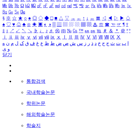
㎒
㎓
㎔
Ω
㏀
㏁
㎊
㎋
㎌
㏖
㏅
㎭
㎮
㎯
㏛
㎩
㎪
㎫
㎬
㏝
㏐
㏓
㏃
㏉
㏜
㏆
§
※
☆
★
○
●
◎
◇
◆
□
■
△
▽
→
←
↑
↓
↔
〓
◁
◀
▷
▶
♤
♠
♡
♥
♧
♣
⊙
◈
▣
◐
◑
▒
▤
▥
▨
▧
▦
▩
♨
☏
☎
☜
☞
¶
†
‡
↕
↗
↙
↖
↘
♭
♩
♪
♬
㉿
㈜
№
㏇
™
㏂
㏘
℡
＃
＆
＊
＠
ª
º
ⅰ
ⅱ
ⅲ
ⅳ
ⅴ
ⅵ
ⅶ
ⅷ
ⅸ
ⅹ
Ⅰ
Ⅱ
Ⅲ
Ⅳ
Ⅴ
Ⅵ
Ⅶ
Ⅷ
Ⅸ
Ⅹ
ا
ب
ت
ث
ج
ح
خ
د
ذ
ر
ز
س
ش
ص
ض
ط
ظ
ع
غ
ف
ق
ک
ل
م
ن
ه
و
ی
닫기
통합검색
국내학술논문
학위논문
해외학술논문
학술지