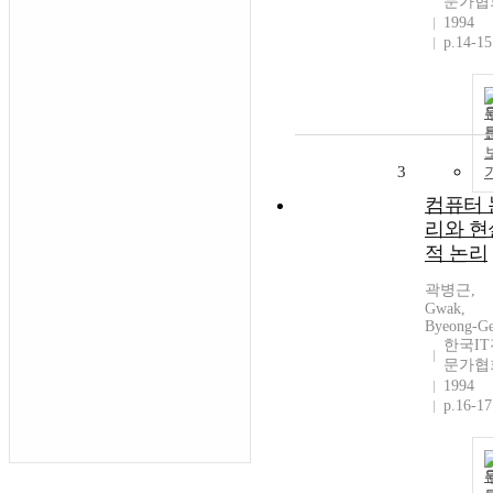
문가협
1994
p.14-15
3
컴퓨터 
리와 현
적 논리
곽병근,
Gwak,
Byeong-G
한국IT
문가협
1994
p.16-17