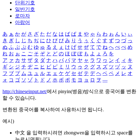
단위기호
일반기호
로마자
아랍어
あ
ぁ
か
が
さ
ざ
た
だ
な
は
ば
ぱ
ま
や
ゃ
ら
わ
ゎ
ん
い
ぃ
き
ぎ
し
じ
ち
ぢ
に
ひ
び
ぴ
み
り
う
ぅ
く
ぐ
す
ず
つ
づ
っ
ぬ
ふ
ぶ
ぷ
む
ゆ
ゅ
る
え
ぇ
け
げ
せ
ぜ
て
で
ね
へ
べ
ぺ
め
れ
お
ぉ
こ
ご
そ
ぞ
と
ど
の
ほ
ぼ
ぽ
も
よ
ょ
ろ
を
ア
ァ
カ
サ
ザ
タ
ダ
ナ
ハ
バ
パ
マ
ヤ
ャ
ラ
ワ
ヮ
ン
イ
ィ
キ
ギ
シ
ジ
チ
ヂ
ニ
ヒ
ビ
ピ
ミ
リ
ウ
ゥ
ク
グ
ス
ズ
ツ
ヅ
ッ
ヌ
フ
ブ
プ
ム
ユ
ュ
ル
エ
ェ
ケ
ゲ
セ
ゼ
テ
デ
ヘ
ベ
ペ
メ
レ
オ
ォ
コ
ゴ
ソ
ゾ
ト
ド
ノ
ホ
ボ
ポ
モ
ヨ
ョ
ロ
ヲ
―
http://chineseinput.net/
에서 pinyin(병음)방식으로 중국어를 변환
할 수 있습니다.
변환된 중국어를 복사하여 사용하시면 됩니다.
예시)
中文 을 입력하시려면
zhongwen
을 입력하시고 space를
누르시면됩니다.