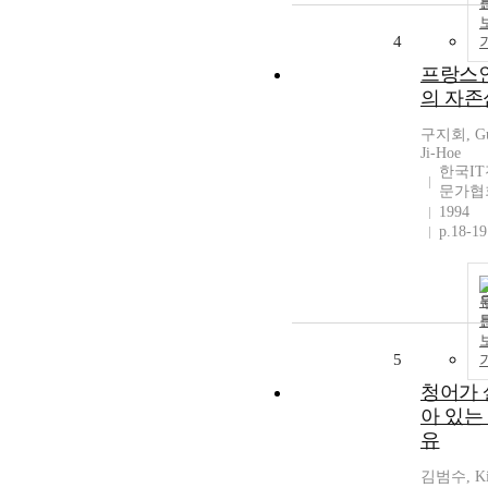
4
프랑스
의 자존
구지회, G
Ji-Hoe
한국IT
문가협
1994
p.18-19
5
청어가 
아 있는
유
김범수, Ki