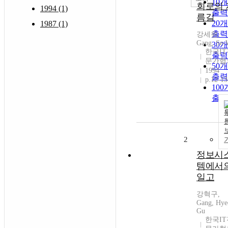
10
회로의 
1994 (1)
출력
름길
20
1987 (1)
출력
강세원,
Gang, Se
30
한국IT
출력
문가협
50
1994
출력
p.12-13
10
출력
2
정보시
템에서
일고
강혁구,
Gang, Hye
Gu
한국IT