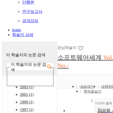
단행본
연구보고서
공개강의
home
학술지 상세
관심학술지
이 학술지의 논문 검색
소프트웨어세계
Vol
No.-
이 학술지의 논문 검
색
2003 (1)
내보내기
내책장
한자로보기
2001 (1)
1
1999 (1)
10개씩 출력
1997 (1)
정보화 
조회