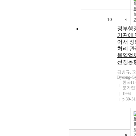
10
정부행
기관에 
어서 정
처리 관
용역업
선정동
김병규, Ki
Byeong-G
한국IT
문가협
1994
p.30-31