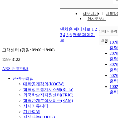
내보내기
내책장
한자로보기
맨처음 페이지로
1
2
10개씩 출력
3
4
5
6
맨끝 페이지
로
조회
10
출력
고객센터 (평일: 09:00~18:00)
20
출력
1599-3122
30
ARS 번호안내
출력
50
관련누리집
출력
대학공개강의(KOCW)
10
학술정보통계시스템(Rinfo)
출력
외국학술지지원센터(FRIC)
학술관계분석서비스(SAM)
사서커뮤니티
기관회원
지식나눔(LOOK)