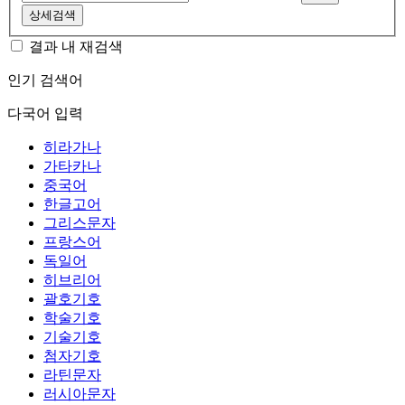
상세검색
결과 내 재검색
인기 검색어
다국어 입력
히라가나
가타카나
중국어
한글고어
그리스문자
프랑스어
독일어
히브리어
괄호기호
학술기호
기술기호
첨자기호
라틴문자
러시아문자