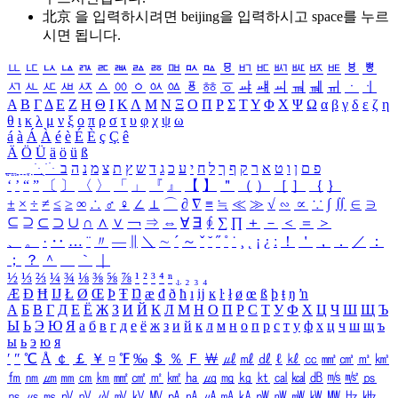
北京 을 입력하시려면
beijing
을 입력하시고 space를 누르
시면 됩니다.
ㅥ
ㅦ
ㅧ
ㅨ
ㅩ
ㅪ
ㅫ
ㅬ
ㅭ
ㅮ
ㅯ
ㅰ
ㅱ
ㅲ
ㅳ
ㅴ
ㅵ
ㅶ
ㅷ
ㅸ
ㅹ
ㅺ
ㅻ
ㅼ
ㅽ
ㅾ
ㅿ
ㆀ
ㆁ
ㆂ
ㆃ
ㆄ
ㆅ
ㆆ
ㆇ
ㆈ
ㆉ
ㆊ
ㆋ
ㆌ
ㆍ
ㆎ
Α
Β
Γ
Δ
Ε
Ζ
Η
Θ
Ι
Κ
Λ
Μ
Ν
Ξ
Ο
Π
Ρ
Σ
Τ
Υ
Φ
Χ
Ψ
Ω
α
β
γ
δ
ε
ζ
η
θ
ι
κ
λ
μ
ν
ξ
ο
π
ρ
σ
τ
υ
φ
χ
ψ
ω
á
à
Á
À
é
è
É
È
ç
Ç
ê
Ä
Ö
Ü
ä
ö
ü
ß
ְ
ֳ
ֲ
ֱ
ָ
ַ
ֵ
ֶ
ִ
ֹ
ּ
ֻ
ׂ
ׁ
ּ
ב
ה
נ
מ
צ
ת
ץ
ש
ד
ג
כ
ע
י
ח
ל
ך
ף
ק
ר
א
ט
ו
ן
ם
פ
‘
’
“
”
〔
〕
〈
〉
「
」
『
』
【
】
＂
（
）
［
］
｛
｝
±
×
÷
≠
≤
≥
∞
∴
♂
♀
∠
⊥
⌒
∂
∇
≡
≒
≪
≫
√
∽
∝
∵
∫
∬
∈
∋
⊆
⊇
⊂
⊃
∪
∩
∧
∨
￢
⇒
⇔
∀
∃
∮
∑
∏
＋
－
＜
＝
＞
、
。
·
‥
…
¨
〃
―
∥
＼
∼
´
～
ˇ
˘
˝
˚
˙
¸
˛
¡
¿
ː
！
＇
，
．
／
：
；
？
＾
＿
｀
｜
½
⅓
⅔
¼
¾
⅛
⅜
⅝
⅞
¹
²
³
⁴
ⁿ
₁
₂
₃
₄
Æ
Ð
Ħ
Ĳ
Ł
Ø
Œ
Þ
Ŧ
Ŋ
æ
đ
ð
ħ
ı
ĳ
ĸ
ŀ
ł
ø
œ
ß
þ
ŧ
ŋ
ŉ
А
Б
В
Г
Д
Е
Ё
Ж
З
И
Й
К
Л
М
Н
О
П
Р
С
Т
У
Ф
Х
Ц
Ч
Ш
Щ
Ъ
Ы
Ь
Э
Ю
Я
а
б
в
г
д
е
ё
ж
з
и
й
к
л
м
н
о
п
р
с
т
у
ф
х
ц
ч
ш
щ
ъ
ы
ь
э
ю
я
′
″
℃
Å
￠
￡
￥
¤
℉
‰
＄
％
Ｆ
￦
㎕
㎖
㎗
ℓ
㎘
㏄
㎣
㎤
㎥
㎦
㎙
㎚
㎛
㎜
㎝
㎞
㎟
㎠
㎡
㎢
㏊
㎍
㎎
㎏
㏏
㎈
㎉
㏈
㎧
㎨
㎰
㎱
㎲
㎳
㎴
㎵
㎶
㎷
㎸
㎹
㎀
㎁
㎂
㎃
㎄
㎺
㎻
㎽
㎾
㎿
㎐
㎑