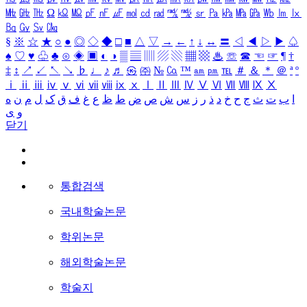
㎒
㎓
㎔
Ω
㏀
㏁
㎊
㎋
㎌
㏖
㏅
㎭
㎮
㎯
㏛
㎩
㎪
㎫
㎬
㏝
㏐
㏓
㏃
㏉
㏜
㏆
§
※
☆
★
○
●
◎
◇
◆
□
■
△
▽
→
←
↑
↓
↔
〓
◁
◀
▷
▶
♤
♠
♡
♥
♧
♣
⊙
◈
▣
◐
◑
▒
▤
▥
▨
▧
▦
▩
♨
☏
☎
☜
☞
¶
†
‡
↕
↗
↙
↖
↘
♭
♩
♪
♬
㉿
㈜
№
㏇
™
㏂
㏘
℡
＃
＆
＊
＠
ª
º
ⅰ
ⅱ
ⅲ
ⅳ
ⅴ
ⅵ
ⅶ
ⅷ
ⅸ
ⅹ
Ⅰ
Ⅱ
Ⅲ
Ⅳ
Ⅴ
Ⅵ
Ⅶ
Ⅷ
Ⅸ
Ⅹ
ا
ب
ت
ث
ج
ح
خ
د
ذ
ر
ز
س
ش
ص
ض
ط
ظ
ع
غ
ف
ق
ک
ل
م
ن
ه
و
ی
닫기
통합검색
국내학술논문
학위논문
해외학술논문
학술지