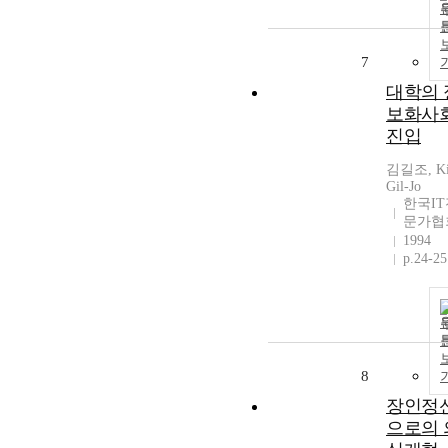
7
대학의 
보화사
진입
김길조, Ki
Gil-Jo
한국IT
문가협
1994
p.24-25
8
장인정
으로의 