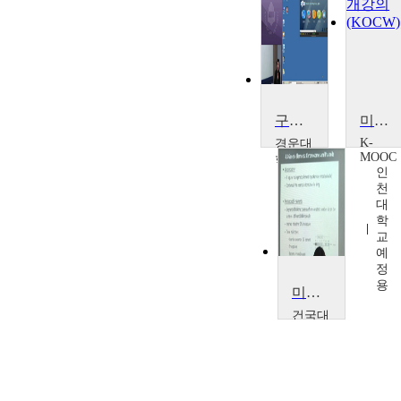
구강미생물학
미생물학 입문
K-
경운대
MOOC
학교
인
김
천
은
대
희
학
교
예
정
용
미생물학
건국대
학교
윤
성
호