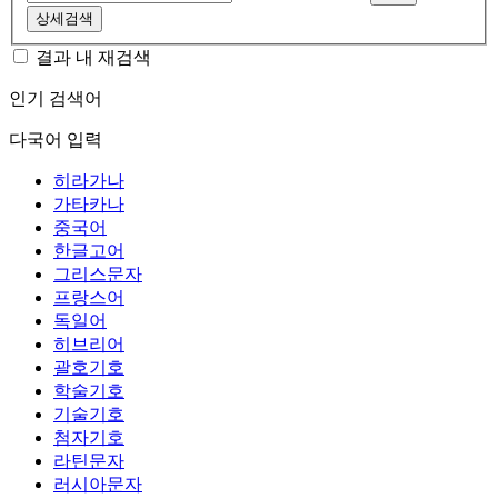
상세검색
결과 내 재검색
인기 검색어
다국어 입력
히라가나
가타카나
중국어
한글고어
그리스문자
프랑스어
독일어
히브리어
괄호기호
학술기호
기술기호
첨자기호
라틴문자
러시아문자