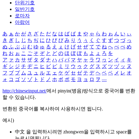
단위기호
일반기호
로마자
아랍어
あ
ぁ
か
が
さ
ざ
た
だ
な
は
ば
ぱ
ま
や
ゃ
ら
わ
ゎ
ん
い
ぃ
き
ぎ
し
じ
ち
ぢ
に
ひ
び
ぴ
み
り
う
ぅ
く
ぐ
す
ず
つ
づ
っ
ぬ
ふ
ぶ
ぷ
む
ゆ
ゅ
る
え
ぇ
け
げ
せ
ぜ
て
で
ね
へ
べ
ぺ
め
れ
お
ぉ
こ
ご
そ
ぞ
と
ど
の
ほ
ぼ
ぽ
も
よ
ょ
ろ
を
ア
ァ
カ
サ
ザ
タ
ダ
ナ
ハ
バ
パ
マ
ヤ
ャ
ラ
ワ
ヮ
ン
イ
ィ
キ
ギ
シ
ジ
チ
ヂ
ニ
ヒ
ビ
ピ
ミ
リ
ウ
ゥ
ク
グ
ス
ズ
ツ
ヅ
ッ
ヌ
フ
ブ
プ
ム
ユ
ュ
ル
エ
ェ
ケ
ゲ
セ
ゼ
テ
デ
ヘ
ベ
ペ
メ
レ
オ
ォ
コ
ゴ
ソ
ゾ
ト
ド
ノ
ホ
ボ
ポ
モ
ヨ
ョ
ロ
ヲ
―
http://chineseinput.net/
에서 pinyin(병음)방식으로 중국어를 변환
할 수 있습니다.
변환된 중국어를 복사하여 사용하시면 됩니다.
예시)
中文 을 입력하시려면
zhongwen
을 입력하시고 space를
누르시면됩니다.