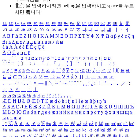
北京 을 입력하시려면
beijing
을 입력하시고 space를 누르
시면 됩니다.
ㅥ
ㅦ
ㅧ
ㅨ
ㅩ
ㅪ
ㅫ
ㅬ
ㅭ
ㅮ
ㅯ
ㅰ
ㅱ
ㅲ
ㅳ
ㅴ
ㅵ
ㅶ
ㅷ
ㅸ
ㅹ
ㅺ
ㅻ
ㅼ
ㅽ
ㅾ
ㅿ
ㆀ
ㆁ
ㆂ
ㆃ
ㆄ
ㆅ
ㆆ
ㆇ
ㆈ
ㆉ
ㆊ
ㆋ
ㆌ
ㆍ
ㆎ
Α
Β
Γ
Δ
Ε
Ζ
Η
Θ
Ι
Κ
Λ
Μ
Ν
Ξ
Ο
Π
Ρ
Σ
Τ
Υ
Φ
Χ
Ψ
Ω
α
β
γ
δ
ε
ζ
η
θ
ι
κ
λ
μ
ν
ξ
ο
π
ρ
σ
τ
υ
φ
χ
ψ
ω
á
à
Á
À
é
è
É
È
ç
Ç
ê
Ä
Ö
Ü
ä
ö
ü
ß
ְ
ֳ
ֲ
ֱ
ָ
ַ
ֵ
ֶ
ִ
ֹ
ּ
ֻ
ׂ
ׁ
ּ
ב
ה
נ
מ
צ
ת
ץ
ש
ד
ג
כ
ע
י
ח
ל
ך
ף
ק
ר
א
ט
ו
ן
ם
פ
‘
’
“
”
〔
〕
〈
〉
「
」
『
』
【
】
＂
（
）
［
］
｛
｝
±
×
÷
≠
≤
≥
∞
∴
♂
♀
∠
⊥
⌒
∂
∇
≡
≒
≪
≫
√
∽
∝
∵
∫
∬
∈
∋
⊆
⊇
⊂
⊃
∪
∩
∧
∨
￢
⇒
⇔
∀
∃
∮
∑
∏
＋
－
＜
＝
＞
、
。
·
‥
…
¨
〃
―
∥
＼
∼
´
～
ˇ
˘
˝
˚
˙
¸
˛
¡
¿
ː
！
＇
，
．
／
：
；
？
＾
＿
｀
｜
½
⅓
⅔
¼
¾
⅛
⅜
⅝
⅞
¹
²
³
⁴
ⁿ
₁
₂
₃
₄
Æ
Ð
Ħ
Ĳ
Ł
Ø
Œ
Þ
Ŧ
Ŋ
æ
đ
ð
ħ
ı
ĳ
ĸ
ŀ
ł
ø
œ
ß
þ
ŧ
ŋ
ŉ
А
Б
В
Г
Д
Е
Ё
Ж
З
И
Й
К
Л
М
Н
О
П
Р
С
Т
У
Ф
Х
Ц
Ч
Ш
Щ
Ъ
Ы
Ь
Э
Ю
Я
а
б
в
г
д
е
ё
ж
з
и
й
к
л
м
н
о
п
р
с
т
у
ф
х
ц
ч
ш
щ
ъ
ы
ь
э
ю
я
′
″
℃
Å
￠
￡
￥
¤
℉
‰
＄
％
Ｆ
￦
㎕
㎖
㎗
ℓ
㎘
㏄
㎣
㎤
㎥
㎦
㎙
㎚
㎛
㎜
㎝
㎞
㎟
㎠
㎡
㎢
㏊
㎍
㎎
㎏
㏏
㎈
㎉
㏈
㎧
㎨
㎰
㎱
㎲
㎳
㎴
㎵
㎶
㎷
㎸
㎹
㎀
㎁
㎂
㎃
㎄
㎺
㎻
㎽
㎾
㎿
㎐
㎑