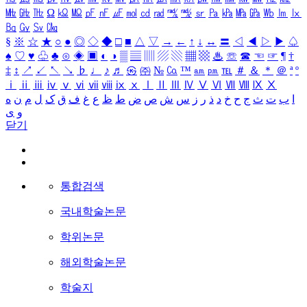
㎒
㎓
㎔
Ω
㏀
㏁
㎊
㎋
㎌
㏖
㏅
㎭
㎮
㎯
㏛
㎩
㎪
㎫
㎬
㏝
㏐
㏓
㏃
㏉
㏜
㏆
§
※
☆
★
○
●
◎
◇
◆
□
■
△
▽
→
←
↑
↓
↔
〓
◁
◀
▷
▶
♤
♠
♡
♥
♧
♣
⊙
◈
▣
◐
◑
▒
▤
▥
▨
▧
▦
▩
♨
☏
☎
☜
☞
¶
†
‡
↕
↗
↙
↖
↘
♭
♩
♪
♬
㉿
㈜
№
㏇
™
㏂
㏘
℡
＃
＆
＊
＠
ª
º
ⅰ
ⅱ
ⅲ
ⅳ
ⅴ
ⅵ
ⅶ
ⅷ
ⅸ
ⅹ
Ⅰ
Ⅱ
Ⅲ
Ⅳ
Ⅴ
Ⅵ
Ⅶ
Ⅷ
Ⅸ
Ⅹ
ا
ب
ت
ث
ج
ح
خ
د
ذ
ر
ز
س
ش
ص
ض
ط
ظ
ع
غ
ف
ق
ک
ل
م
ن
ه
و
ی
닫기
통합검색
국내학술논문
학위논문
해외학술논문
학술지