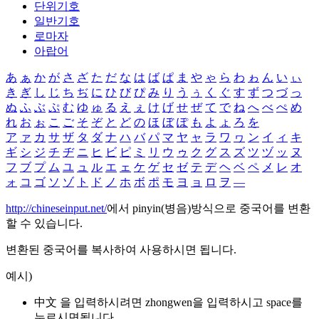
단위기호
일반기호
로마자
아랍어
あ
ぁ
か
が
さ
ざ
た
だ
な
は
ば
ぱ
ま
や
ゃ
ら
わ
ゎ
ん
い
ぃ
き
ぎ
し
じ
ち
ぢ
に
ひ
び
ぴ
み
り
う
ぅ
く
ぐ
す
ず
つ
づ
っ
ぬ
ふ
ぶ
ぷ
む
ゆ
ゅ
る
え
ぇ
け
げ
せ
ぜ
て
で
ね
へ
べ
ぺ
め
れ
お
ぉ
こ
ご
そ
ぞ
と
ど
の
ほ
ぼ
ぽ
も
よ
ょ
ろ
を
ア
ァ
カ
サ
ザ
タ
ダ
ナ
ハ
バ
パ
マ
ヤ
ャ
ラ
ワ
ヮ
ン
イ
ィ
キ
ギ
シ
ジ
チ
ヂ
ニ
ヒ
ビ
ピ
ミ
リ
ウ
ゥ
ク
グ
ス
ズ
ツ
ヅ
ッ
ヌ
フ
ブ
プ
ム
ユ
ュ
ル
エ
ェ
ケ
ゲ
セ
ゼ
テ
デ
ヘ
ベ
ペ
メ
レ
オ
ォ
コ
ゴ
ソ
ゾ
ト
ド
ノ
ホ
ボ
ポ
モ
ヨ
ョ
ロ
ヲ
―
http://chineseinput.net/
에서 pinyin(병음)방식으로 중국어를 변환
할 수 있습니다.
변환된 중국어를 복사하여 사용하시면 됩니다.
예시)
中文 을 입력하시려면
zhongwen
을 입력하시고 space를
누르시면됩니다.