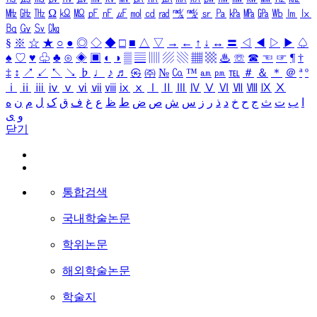
㎒
㎓
㎔
Ω
㏀
㏁
㎊
㎋
㎌
㏖
㏅
㎭
㎮
㎯
㏛
㎩
㎪
㎫
㎬
㏝
㏐
㏓
㏃
㏉
㏜
㏆
§
※
☆
★
○
●
◎
◇
◆
□
■
△
▽
→
←
↑
↓
↔
〓
◁
◀
▷
▶
♤
♠
♡
♥
♧
♣
⊙
◈
▣
◐
◑
▒
▤
▥
▨
▧
▦
▩
♨
☏
☎
☜
☞
¶
†
‡
↕
↗
↙
↖
↘
♭
♩
♪
♬
㉿
㈜
№
㏇
™
㏂
㏘
℡
＃
＆
＊
＠
ª
º
ⅰ
ⅱ
ⅲ
ⅳ
ⅴ
ⅵ
ⅶ
ⅷ
ⅸ
ⅹ
Ⅰ
Ⅱ
Ⅲ
Ⅳ
Ⅴ
Ⅵ
Ⅶ
Ⅷ
Ⅸ
Ⅹ
ا
ب
ت
ث
ج
ح
خ
د
ذ
ر
ز
س
ش
ص
ض
ط
ظ
ع
غ
ف
ق
ک
ل
م
ن
ه
و
ی
닫기
통합검색
국내학술논문
학위논문
해외학술논문
학술지