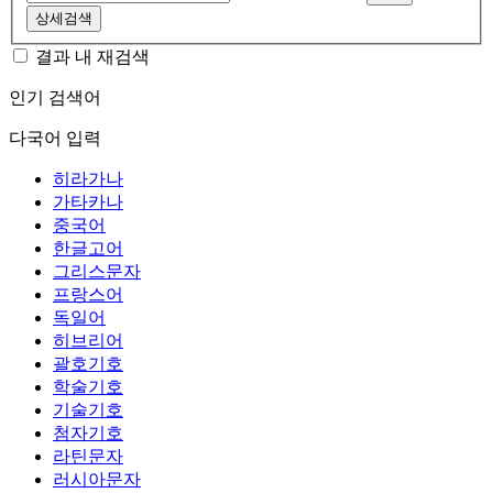
상세검색
결과 내 재검색
인기 검색어
다국어 입력
히라가나
가타카나
중국어
한글고어
그리스문자
프랑스어
독일어
히브리어
괄호기호
학술기호
기술기호
첨자기호
라틴문자
러시아문자