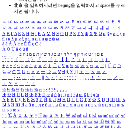
北京 을 입력하시려면
beijing
을 입력하시고 space를 누르
시면 됩니다.
ㅥ
ㅦ
ㅧ
ㅨ
ㅩ
ㅪ
ㅫ
ㅬ
ㅭ
ㅮ
ㅯ
ㅰ
ㅱ
ㅲ
ㅳ
ㅴ
ㅵ
ㅶ
ㅷ
ㅸ
ㅹ
ㅺ
ㅻ
ㅼ
ㅽ
ㅾ
ㅿ
ㆀ
ㆁ
ㆂ
ㆃ
ㆄ
ㆅ
ㆆ
ㆇ
ㆈ
ㆉ
ㆊ
ㆋ
ㆌ
ㆍ
ㆎ
Α
Β
Γ
Δ
Ε
Ζ
Η
Θ
Ι
Κ
Λ
Μ
Ν
Ξ
Ο
Π
Ρ
Σ
Τ
Υ
Φ
Χ
Ψ
Ω
α
β
γ
δ
ε
ζ
η
θ
ι
κ
λ
μ
ν
ξ
ο
π
ρ
σ
τ
υ
φ
χ
ψ
ω
á
à
Á
À
é
è
É
È
ç
Ç
ê
Ä
Ö
Ü
ä
ö
ü
ß
ְ
ֳ
ֲ
ֱ
ָ
ַ
ֵ
ֶ
ִ
ֹ
ּ
ֻ
ׂ
ׁ
ּ
ב
ה
נ
מ
צ
ת
ץ
ש
ד
ג
כ
ע
י
ח
ל
ך
ף
ק
ר
א
ט
ו
ן
ם
פ
‘
’
“
”
〔
〕
〈
〉
「
」
『
』
【
】
＂
（
）
［
］
｛
｝
±
×
÷
≠
≤
≥
∞
∴
♂
♀
∠
⊥
⌒
∂
∇
≡
≒
≪
≫
√
∽
∝
∵
∫
∬
∈
∋
⊆
⊇
⊂
⊃
∪
∩
∧
∨
￢
⇒
⇔
∀
∃
∮
∑
∏
＋
－
＜
＝
＞
、
。
·
‥
…
¨
〃
―
∥
＼
∼
´
～
ˇ
˘
˝
˚
˙
¸
˛
¡
¿
ː
！
＇
，
．
／
：
；
？
＾
＿
｀
｜
½
⅓
⅔
¼
¾
⅛
⅜
⅝
⅞
¹
²
³
⁴
ⁿ
₁
₂
₃
₄
Æ
Ð
Ħ
Ĳ
Ł
Ø
Œ
Þ
Ŧ
Ŋ
æ
đ
ð
ħ
ı
ĳ
ĸ
ŀ
ł
ø
œ
ß
þ
ŧ
ŋ
ŉ
А
Б
В
Г
Д
Е
Ё
Ж
З
И
Й
К
Л
М
Н
О
П
Р
С
Т
У
Ф
Х
Ц
Ч
Ш
Щ
Ъ
Ы
Ь
Э
Ю
Я
а
б
в
г
д
е
ё
ж
з
и
й
к
л
м
н
о
п
р
с
т
у
ф
х
ц
ч
ш
щ
ъ
ы
ь
э
ю
я
′
″
℃
Å
￠
￡
￥
¤
℉
‰
＄
％
Ｆ
￦
㎕
㎖
㎗
ℓ
㎘
㏄
㎣
㎤
㎥
㎦
㎙
㎚
㎛
㎜
㎝
㎞
㎟
㎠
㎡
㎢
㏊
㎍
㎎
㎏
㏏
㎈
㎉
㏈
㎧
㎨
㎰
㎱
㎲
㎳
㎴
㎵
㎶
㎷
㎸
㎹
㎀
㎁
㎂
㎃
㎄
㎺
㎻
㎽
㎾
㎿
㎐
㎑