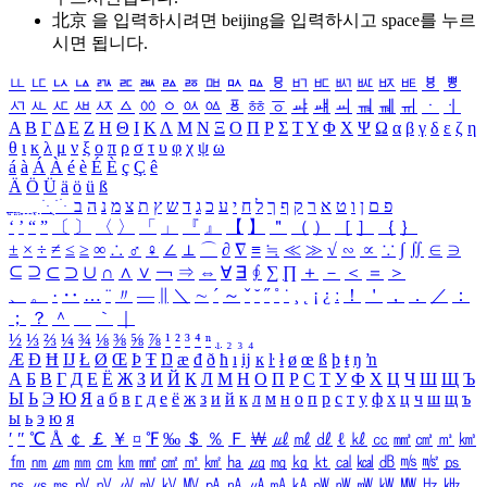
北京 을 입력하시려면
beijing
을 입력하시고 space를 누르
시면 됩니다.
ㅥ
ㅦ
ㅧ
ㅨ
ㅩ
ㅪ
ㅫ
ㅬ
ㅭ
ㅮ
ㅯ
ㅰ
ㅱ
ㅲ
ㅳ
ㅴ
ㅵ
ㅶ
ㅷ
ㅸ
ㅹ
ㅺ
ㅻ
ㅼ
ㅽ
ㅾ
ㅿ
ㆀ
ㆁ
ㆂ
ㆃ
ㆄ
ㆅ
ㆆ
ㆇ
ㆈ
ㆉ
ㆊ
ㆋ
ㆌ
ㆍ
ㆎ
Α
Β
Γ
Δ
Ε
Ζ
Η
Θ
Ι
Κ
Λ
Μ
Ν
Ξ
Ο
Π
Ρ
Σ
Τ
Υ
Φ
Χ
Ψ
Ω
α
β
γ
δ
ε
ζ
η
θ
ι
κ
λ
μ
ν
ξ
ο
π
ρ
σ
τ
υ
φ
χ
ψ
ω
á
à
Á
À
é
è
É
È
ç
Ç
ê
Ä
Ö
Ü
ä
ö
ü
ß
ְ
ֳ
ֲ
ֱ
ָ
ַ
ֵ
ֶ
ִ
ֹ
ּ
ֻ
ׂ
ׁ
ּ
ב
ה
נ
מ
צ
ת
ץ
ש
ד
ג
כ
ע
י
ח
ל
ך
ף
ק
ר
א
ט
ו
ן
ם
פ
‘
’
“
”
〔
〕
〈
〉
「
」
『
』
【
】
＂
（
）
［
］
｛
｝
±
×
÷
≠
≤
≥
∞
∴
♂
♀
∠
⊥
⌒
∂
∇
≡
≒
≪
≫
√
∽
∝
∵
∫
∬
∈
∋
⊆
⊇
⊂
⊃
∪
∩
∧
∨
￢
⇒
⇔
∀
∃
∮
∑
∏
＋
－
＜
＝
＞
、
。
·
‥
…
¨
〃
―
∥
＼
∼
´
～
ˇ
˘
˝
˚
˙
¸
˛
¡
¿
ː
！
＇
，
．
／
：
；
？
＾
＿
｀
｜
½
⅓
⅔
¼
¾
⅛
⅜
⅝
⅞
¹
²
³
⁴
ⁿ
₁
₂
₃
₄
Æ
Ð
Ħ
Ĳ
Ł
Ø
Œ
Þ
Ŧ
Ŋ
æ
đ
ð
ħ
ı
ĳ
ĸ
ŀ
ł
ø
œ
ß
þ
ŧ
ŋ
ŉ
А
Б
В
Г
Д
Е
Ё
Ж
З
И
Й
К
Л
М
Н
О
П
Р
С
Т
У
Ф
Х
Ц
Ч
Ш
Щ
Ъ
Ы
Ь
Э
Ю
Я
а
б
в
г
д
е
ё
ж
з
и
й
к
л
м
н
о
п
р
с
т
у
ф
х
ц
ч
ш
щ
ъ
ы
ь
э
ю
я
′
″
℃
Å
￠
￡
￥
¤
℉
‰
＄
％
Ｆ
￦
㎕
㎖
㎗
ℓ
㎘
㏄
㎣
㎤
㎥
㎦
㎙
㎚
㎛
㎜
㎝
㎞
㎟
㎠
㎡
㎢
㏊
㎍
㎎
㎏
㏏
㎈
㎉
㏈
㎧
㎨
㎰
㎱
㎲
㎳
㎴
㎵
㎶
㎷
㎸
㎹
㎀
㎁
㎂
㎃
㎄
㎺
㎻
㎽
㎾
㎿
㎐
㎑