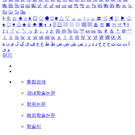
㎒
㎓
㎔
Ω
㏀
㏁
㎊
㎋
㎌
㏖
㏅
㎭
㎮
㎯
㏛
㎩
㎪
㎫
㎬
㏝
㏐
㏓
㏃
㏉
㏜
㏆
§
※
☆
★
○
●
◎
◇
◆
□
■
△
▽
→
←
↑
↓
↔
〓
◁
◀
▷
▶
♤
♠
♡
♥
♧
♣
⊙
◈
▣
◐
◑
▒
▤
▥
▨
▧
▦
▩
♨
☏
☎
☜
☞
¶
†
‡
↕
↗
↙
↖
↘
♭
♩
♪
♬
㉿
㈜
№
㏇
™
㏂
㏘
℡
＃
＆
＊
＠
ª
º
ⅰ
ⅱ
ⅲ
ⅳ
ⅴ
ⅵ
ⅶ
ⅷ
ⅸ
ⅹ
Ⅰ
Ⅱ
Ⅲ
Ⅳ
Ⅴ
Ⅵ
Ⅶ
Ⅷ
Ⅸ
Ⅹ
ا
ب
ت
ث
ج
ح
خ
د
ذ
ر
ز
س
ش
ص
ض
ط
ظ
ع
غ
ف
ق
ک
ل
م
ن
ه
و
ی
닫기
통합검색
국내학술논문
학위논문
해외학술논문
학술지