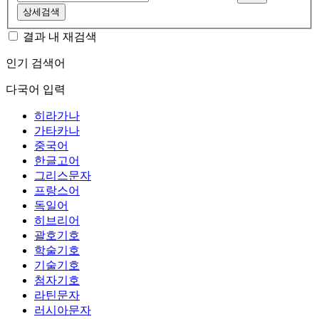
상세검색
결과 내 재검색
인기 검색어
다국어 입력
히라가나
가타카나
중국어
한글고어
그리스문자
프랑스어
독일어
히브리어
괄호기호
학술기호
기술기호
첨자기호
라틴문자
러시아문자