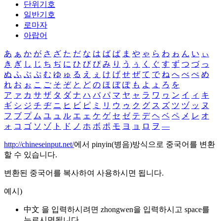
단위기호
일반기호
로마자
아랍어
あ
ぁ
か
が
さ
ざ
た
だ
な
は
ば
ぱ
ま
や
ゃ
ら
わ
ゎ
ん
い
ぃ
き
ぎ
し
じ
ち
ぢ
に
ひ
び
ぴ
み
り
う
ぅ
く
ぐ
す
ず
つ
づ
っ
ぬ
ふ
ぶ
ぷ
む
ゆ
ゅ
る
え
ぇ
け
げ
せ
ぜ
て
で
ね
へ
べ
ぺ
め
れ
お
ぉ
こ
ご
そ
ぞ
と
ど
の
ほ
ぼ
ぽ
も
よ
ょ
ろ
を
ア
ァ
カ
サ
ザ
タ
ダ
ナ
ハ
バ
パ
マ
ヤ
ャ
ラ
ワ
ヮ
ン
イ
ィ
キ
ギ
シ
ジ
チ
ヂ
ニ
ヒ
ビ
ピ
ミ
リ
ウ
ゥ
ク
グ
ス
ズ
ツ
ヅ
ッ
ヌ
フ
ブ
プ
ム
ユ
ュ
ル
エ
ェ
ケ
ゲ
セ
ゼ
テ
デ
ヘ
ベ
ペ
メ
レ
オ
ォ
コ
ゴ
ソ
ゾ
ト
ド
ノ
ホ
ボ
ポ
モ
ヨ
ョ
ロ
ヲ
―
http://chineseinput.net/
에서 pinyin(병음)방식으로 중국어를 변환
할 수 있습니다.
변환된 중국어를 복사하여 사용하시면 됩니다.
예시)
中文 을 입력하시려면
zhongwen
을 입력하시고 space를
누르시면됩니다.