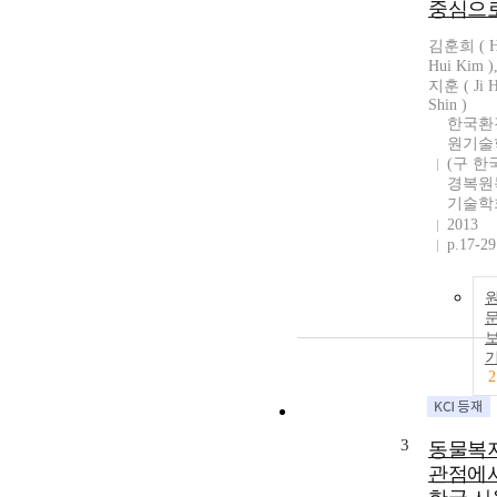
중심으로
김훈희 ( H
Hui Kim )
지훈 ( Ji 
Shin )
한국환
원기술
(구 한
경복원
기술학
2013
p.17-29
2
3
동물복
관점에