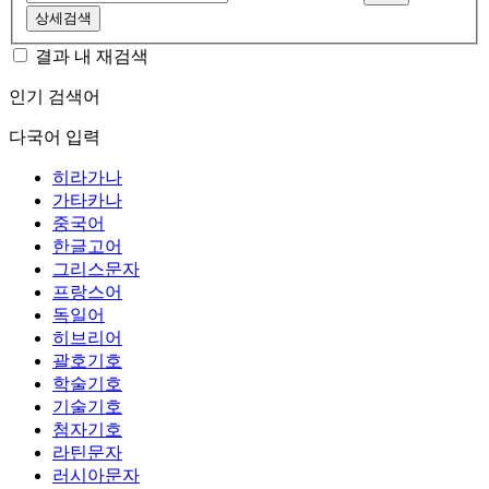
상세검색
결과 내 재검색
인기 검색어
다국어 입력
히라가나
가타카나
중국어
한글고어
그리스문자
프랑스어
독일어
히브리어
괄호기호
학술기호
기술기호
첨자기호
라틴문자
러시아문자