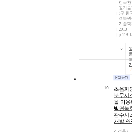
한국환
원기술
(구 한
경복원
기술학
2013
p.119-1
2
10
초음파
분무시
을 이용
벽면녹
관수시
개발 연
김경훈 (