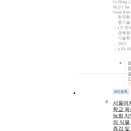
Gi Hong )
재근 ( Jae
Geun Kim 
한국환
원기술
(구 한
경복원
기술학
2013
p.93-10
2
8
서울여
학교 옥
녹화 지
의 식물
증감 및