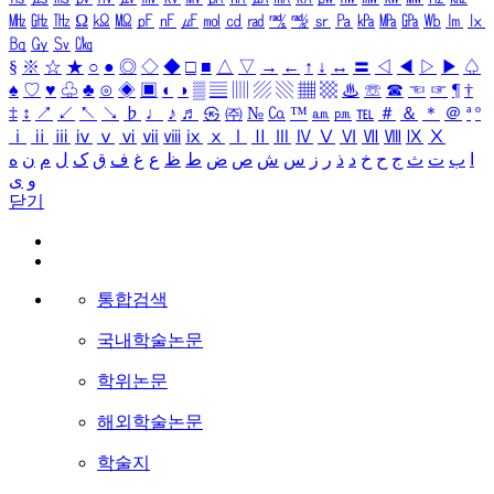
㎒
㎓
㎔
Ω
㏀
㏁
㎊
㎋
㎌
㏖
㏅
㎭
㎮
㎯
㏛
㎩
㎪
㎫
㎬
㏝
㏐
㏓
㏃
㏉
㏜
㏆
§
※
☆
★
○
●
◎
◇
◆
□
■
△
▽
→
←
↑
↓
↔
〓
◁
◀
▷
▶
♤
♠
♡
♥
♧
♣
⊙
◈
▣
◐
◑
▒
▤
▥
▨
▧
▦
▩
♨
☏
☎
☜
☞
¶
†
‡
↕
↗
↙
↖
↘
♭
♩
♪
♬
㉿
㈜
№
㏇
™
㏂
㏘
℡
＃
＆
＊
＠
ª
º
ⅰ
ⅱ
ⅲ
ⅳ
ⅴ
ⅵ
ⅶ
ⅷ
ⅸ
ⅹ
Ⅰ
Ⅱ
Ⅲ
Ⅳ
Ⅴ
Ⅵ
Ⅶ
Ⅷ
Ⅸ
Ⅹ
ا
ب
ت
ث
ج
ح
خ
د
ذ
ر
ز
س
ش
ص
ض
ط
ظ
ع
غ
ف
ق
ک
ل
م
ن
ه
و
ی
닫기
통합검색
국내학술논문
학위논문
해외학술논문
학술지