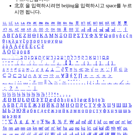
北京 을 입력하시려면
beijing
을 입력하시고 space를 누르
시면 됩니다.
ㅥ
ㅦ
ㅧ
ㅨ
ㅩ
ㅪ
ㅫ
ㅬ
ㅭ
ㅮ
ㅯ
ㅰ
ㅱ
ㅲ
ㅳ
ㅴ
ㅵ
ㅶ
ㅷ
ㅸ
ㅹ
ㅺ
ㅻ
ㅼ
ㅽ
ㅾ
ㅿ
ㆀ
ㆁ
ㆂ
ㆃ
ㆄ
ㆅ
ㆆ
ㆇ
ㆈ
ㆉ
ㆊ
ㆋ
ㆌ
ㆍ
ㆎ
Α
Β
Γ
Δ
Ε
Ζ
Η
Θ
Ι
Κ
Λ
Μ
Ν
Ξ
Ο
Π
Ρ
Σ
Τ
Υ
Φ
Χ
Ψ
Ω
α
β
γ
δ
ε
ζ
η
θ
ι
κ
λ
μ
ν
ξ
ο
π
ρ
σ
τ
υ
φ
χ
ψ
ω
á
à
Á
À
é
è
É
È
ç
Ç
ê
Ä
Ö
Ü
ä
ö
ü
ß
ְ
ֳ
ֲ
ֱ
ָ
ַ
ֵ
ֶ
ִ
ֹ
ּ
ֻ
ׂ
ׁ
ּ
ב
ה
נ
מ
צ
ת
ץ
ש
ד
ג
כ
ע
י
ח
ל
ך
ף
ק
ר
א
ט
ו
ן
ם
פ
‘
’
“
”
〔
〕
〈
〉
「
」
『
』
【
】
＂
（
）
［
］
｛
｝
±
×
÷
≠
≤
≥
∞
∴
♂
♀
∠
⊥
⌒
∂
∇
≡
≒
≪
≫
√
∽
∝
∵
∫
∬
∈
∋
⊆
⊇
⊂
⊃
∪
∩
∧
∨
￢
⇒
⇔
∀
∃
∮
∑
∏
＋
－
＜
＝
＞
、
。
·
‥
…
¨
〃
―
∥
＼
∼
´
～
ˇ
˘
˝
˚
˙
¸
˛
¡
¿
ː
！
＇
，
．
／
：
；
？
＾
＿
｀
｜
½
⅓
⅔
¼
¾
⅛
⅜
⅝
⅞
¹
²
³
⁴
ⁿ
₁
₂
₃
₄
Æ
Ð
Ħ
Ĳ
Ł
Ø
Œ
Þ
Ŧ
Ŋ
æ
đ
ð
ħ
ı
ĳ
ĸ
ŀ
ł
ø
œ
ß
þ
ŧ
ŋ
ŉ
А
Б
В
Г
Д
Е
Ё
Ж
З
И
Й
К
Л
М
Н
О
П
Р
С
Т
У
Ф
Х
Ц
Ч
Ш
Щ
Ъ
Ы
Ь
Э
Ю
Я
а
б
в
г
д
е
ё
ж
з
и
й
к
л
м
н
о
п
р
с
т
у
ф
х
ц
ч
ш
щ
ъ
ы
ь
э
ю
я
′
″
℃
Å
￠
￡
￥
¤
℉
‰
＄
％
Ｆ
￦
㎕
㎖
㎗
ℓ
㎘
㏄
㎣
㎤
㎥
㎦
㎙
㎚
㎛
㎜
㎝
㎞
㎟
㎠
㎡
㎢
㏊
㎍
㎎
㎏
㏏
㎈
㎉
㏈
㎧
㎨
㎰
㎱
㎲
㎳
㎴
㎵
㎶
㎷
㎸
㎹
㎀
㎁
㎂
㎃
㎄
㎺
㎻
㎽
㎾
㎿
㎐
㎑