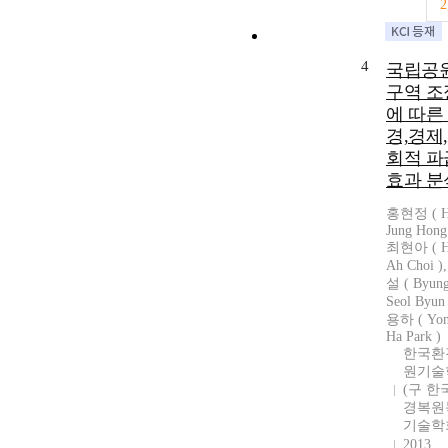
2
4
국립공
구역 조
에 따른
경,경제
회적 파
효과 분
홍현정 ( H
Jung Hong 
최현아 ( H
Ah Choi 
설 ( Byun
Seol Byun
용하 ( Yo
Ha Park )
한국환
원기술
(구 한
경복원
기술학
2013