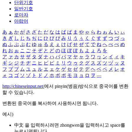
단위기호
일반기호
로마자
아랍어
あ
ぁ
か
が
さ
ざ
た
だ
な
は
ば
ぱ
ま
や
ゃ
ら
わ
ゎ
ん
い
ぃ
き
ぎ
し
じ
ち
ぢ
に
ひ
び
ぴ
み
り
う
ぅ
く
ぐ
す
ず
つ
づ
っ
ぬ
ふ
ぶ
ぷ
む
ゆ
ゅ
る
え
ぇ
け
げ
せ
ぜ
て
で
ね
へ
べ
ぺ
め
れ
お
ぉ
こ
ご
そ
ぞ
と
ど
の
ほ
ぼ
ぽ
も
よ
ょ
ろ
を
ア
ァ
カ
サ
ザ
タ
ダ
ナ
ハ
バ
パ
マ
ヤ
ャ
ラ
ワ
ヮ
ン
イ
ィ
キ
ギ
シ
ジ
チ
ヂ
ニ
ヒ
ビ
ピ
ミ
リ
ウ
ゥ
ク
グ
ス
ズ
ツ
ヅ
ッ
ヌ
フ
ブ
プ
ム
ユ
ュ
ル
エ
ェ
ケ
ゲ
セ
ゼ
テ
デ
ヘ
ベ
ペ
メ
レ
オ
ォ
コ
ゴ
ソ
ゾ
ト
ド
ノ
ホ
ボ
ポ
モ
ヨ
ョ
ロ
ヲ
―
http://chineseinput.net/
에서 pinyin(병음)방식으로 중국어를 변환
할 수 있습니다.
변환된 중국어를 복사하여 사용하시면 됩니다.
예시)
中文 을 입력하시려면
zhongwen
을 입력하시고 space를
누르시면됩니다.