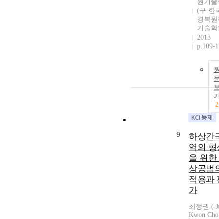
원기술
(구 한
경복원
기술학
2013
p.109-1
2
9
하상간
역의 형
을 위한
상공법
적용과 
가
최정권 ( J
Kwon Choi