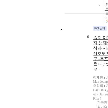
2
6
습지 이
자 생태
식과 시
선호도 
구 -우
을 대상
로-
정재만 ( J
Man Jeong 
오정학 ( J
Hak Oh )
선 ( Jin S
Kim )
한국환
원기술