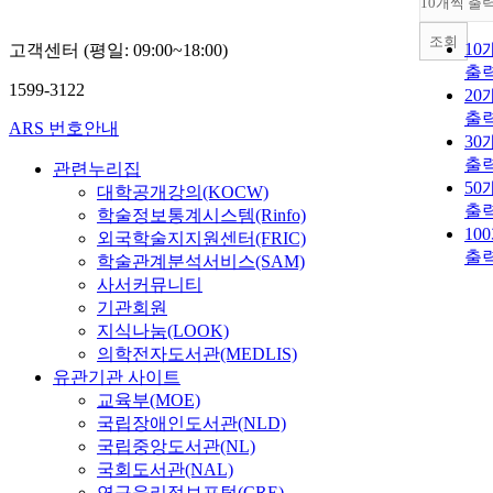
10개씩 출
조회
10
고객센터 (평일: 09:00~18:00)
출
1599-3122
20
출
ARS 번호안내
30
출
관련누리집
50
대학공개강의(KOCW)
출
학술정보통계시스템(Rinfo)
10
외국학술지지원센터(FRIC)
출
학술관계분석서비스(SAM)
사서커뮤니티
기관회원
지식나눔(LOOK)
의학전자도서관(MEDLIS)
유관기관 사이트
교육부(MOE)
국립장애인도서관(NLD)
국립중앙도서관(NL)
국회도서관(NAL)
연구윤리정보포털(CRE)