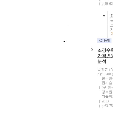
p.49-62
2
5
조경수
가격변
분석
박원규 ( 
Kyu Park 
한국환
원기술
(구 한
경복원
기술학
2013
p.63-75