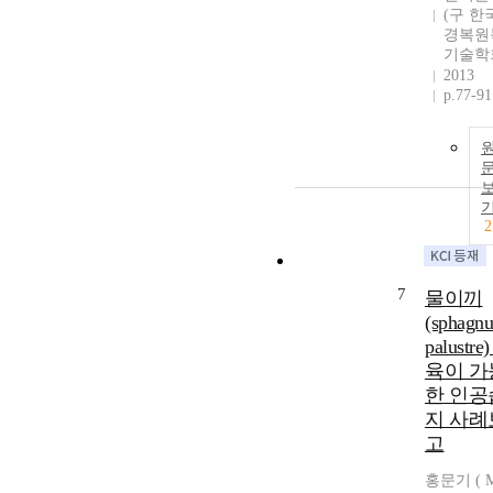
(구 한
경복원
기술학
2013
p.77-91
2
7
물이끼
(sphagn
palustre
육이 가
한 인공
지 사례
고
홍문기 ( 