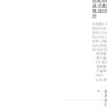
한국 사
곰 구호
책 개선
안
이정환 ( J
Hwan Lee 
관규 ( Gw
Gyu Lee 
민주 ( Min
Lee ),차진
Jin Yeol C
한국환
원기술
(구 한
경복원
기술학
2013
p.31-48