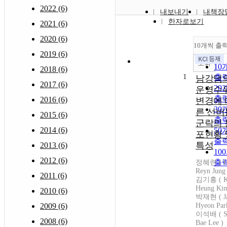
2022 (6)
내보내기
내책장
한자로보기
2021 (6)
2020 (6)
10개씩 출
2019 (6)
조회
10
2018 (6)
1
출
남강댐
2017 (6)
20
운영수
출
2016 (6)
변경에 
30
른 선버
2015 (6)
출
군락의 
2014 (6)
50
포현황 
출
특성
2013 (6)
10
2012 (6)
출
정혜련 ( H
Reyn Jung 
2011 (6)
김기흥 ( K
Heung Kim
2010 (6)
박재현 ( J
2009 (6)
Hyeon Park
이석배 ( S
2008 (6)
Bae Lee )