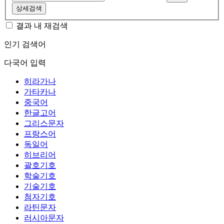
상세검색
결과 내 재검색
인기 검색어
다국어 입력
히라가나
가타카나
중국어
한글고어
그리스문자
프랑스어
독일어
히브리어
괄호기호
학술기호
기술기호
첨자기호
라틴문자
러시아문자