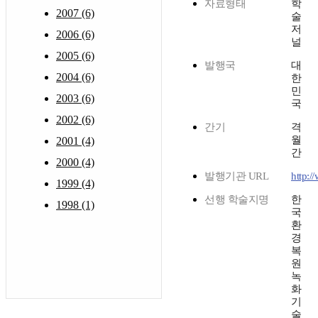
자료형태
학
2007 (6)
술
저
2006 (6)
널
2005 (6)
발행국
대
2004 (6)
한
민
2003 (6)
국
2002 (6)
간기
격
월
2001 (4)
간
2000 (4)
발행기관 URL
http:/
1999 (4)
선행 학술지명
한
1998 (1)
국
환
경
복
원
녹
화
기
술