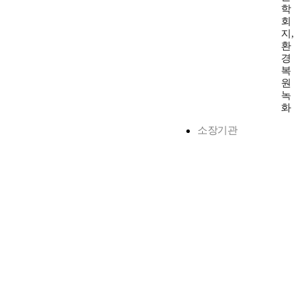
학
회
지,
환
경
복
원
녹
화
소장기관