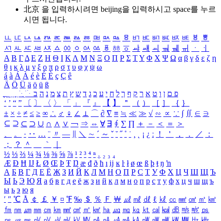
北京 을 입력하시려면
beijing
을 입력하시고 space를 누르
시면 됩니다.
ㅥ
ㅦ
ㅧ
ㅨ
ㅩ
ㅪ
ㅫ
ㅬ
ㅭ
ㅮ
ㅯ
ㅰ
ㅱ
ㅲ
ㅳ
ㅴ
ㅵ
ㅶ
ㅷ
ㅸ
ㅹ
ㅺ
ㅻ
ㅼ
ㅽ
ㅾ
ㅿ
ㆀ
ㆁ
ㆂ
ㆃ
ㆄ
ㆅ
ㆆ
ㆇ
ㆈ
ㆉ
ㆊ
ㆋ
ㆌ
ㆍ
ㆎ
Α
Β
Γ
Δ
Ε
Ζ
Η
Θ
Ι
Κ
Λ
Μ
Ν
Ξ
Ο
Π
Ρ
Σ
Τ
Υ
Φ
Χ
Ψ
Ω
α
β
γ
δ
ε
ζ
η
θ
ι
κ
λ
μ
ν
ξ
ο
π
ρ
σ
τ
υ
φ
χ
ψ
ω
á
à
Á
À
é
è
É
È
ç
Ç
ê
Ä
Ö
Ü
ä
ö
ü
ß
ְ
ֳ
ֲ
ֱ
ָ
ַ
ֵ
ֶ
ִ
ֹ
ּ
ֻ
ׂ
ׁ
ּ
ב
ה
נ
מ
צ
ת
ץ
ש
ד
ג
כ
ע
י
ח
ל
ך
ף
ק
ר
א
ט
ו
ן
ם
פ
‘
’
“
”
〔
〕
〈
〉
「
」
『
』
【
】
＂
（
）
［
］
｛
｝
±
×
÷
≠
≤
≥
∞
∴
♂
♀
∠
⊥
⌒
∂
∇
≡
≒
≪
≫
√
∽
∝
∵
∫
∬
∈
∋
⊆
⊇
⊂
⊃
∪
∩
∧
∨
￢
⇒
⇔
∀
∃
∮
∑
∏
＋
－
＜
＝
＞
、
。
·
‥
…
¨
〃
―
∥
＼
∼
´
～
ˇ
˘
˝
˚
˙
¸
˛
¡
¿
ː
！
＇
，
．
／
：
；
？
＾
＿
｀
｜
½
⅓
⅔
¼
¾
⅛
⅜
⅝
⅞
¹
²
³
⁴
ⁿ
₁
₂
₃
₄
Æ
Ð
Ħ
Ĳ
Ł
Ø
Œ
Þ
Ŧ
Ŋ
æ
đ
ð
ħ
ı
ĳ
ĸ
ŀ
ł
ø
œ
ß
þ
ŧ
ŋ
ŉ
А
Б
В
Г
Д
Е
Ё
Ж
З
И
Й
К
Л
М
Н
О
П
Р
С
Т
У
Ф
Х
Ц
Ч
Ш
Щ
Ъ
Ы
Ь
Э
Ю
Я
а
б
в
г
д
е
ё
ж
з
и
й
к
л
м
н
о
п
р
с
т
у
ф
х
ц
ч
ш
щ
ъ
ы
ь
э
ю
я
′
″
℃
Å
￠
￡
￥
¤
℉
‰
＄
％
Ｆ
￦
㎕
㎖
㎗
ℓ
㎘
㏄
㎣
㎤
㎥
㎦
㎙
㎚
㎛
㎜
㎝
㎞
㎟
㎠
㎡
㎢
㏊
㎍
㎎
㎏
㏏
㎈
㎉
㏈
㎧
㎨
㎰
㎱
㎲
㎳
㎴
㎵
㎶
㎷
㎸
㎹
㎀
㎁
㎂
㎃
㎄
㎺
㎻
㎽
㎾
㎿
㎐
㎑