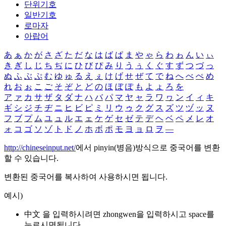
단위기호
일반기호
로마자
아랍어
あ
ぁ
か
が
さ
ざ
た
だ
な
は
ば
ぱ
ま
や
ゃ
ら
わ
ゎ
ん
い
ぃ
き
ぎ
し
じ
ち
ぢ
に
ひ
び
ぴ
み
り
う
ぅ
く
ぐ
す
ず
つ
づ
っ
ぬ
ふ
ぶ
ぷ
む
ゆ
ゅ
る
え
ぇ
け
げ
せ
ぜ
て
で
ね
へ
べ
ぺ
め
れ
お
ぉ
こ
ご
そ
ぞ
と
ど
の
ほ
ぼ
ぽ
も
よ
ょ
ろ
を
ア
ァ
カ
サ
ザ
タ
ダ
ナ
ハ
バ
パ
マ
ヤ
ャ
ラ
ワ
ヮ
ン
イ
ィ
キ
ギ
シ
ジ
チ
ヂ
ニ
ヒ
ビ
ピ
ミ
リ
ウ
ゥ
ク
グ
ス
ズ
ツ
ヅ
ッ
ヌ
フ
ブ
プ
ム
ユ
ュ
ル
エ
ェ
ケ
ゲ
セ
ゼ
テ
デ
ヘ
ベ
ペ
メ
レ
オ
ォ
コ
ゴ
ソ
ゾ
ト
ド
ノ
ホ
ボ
ポ
モ
ヨ
ョ
ロ
ヲ
―
http://chineseinput.net/
에서 pinyin(병음)방식으로 중국어를 변환
할 수 있습니다.
변환된 중국어를 복사하여 사용하시면 됩니다.
예시)
中文 을 입력하시려면
zhongwen
을 입력하시고 space를
누르시면됩니다.