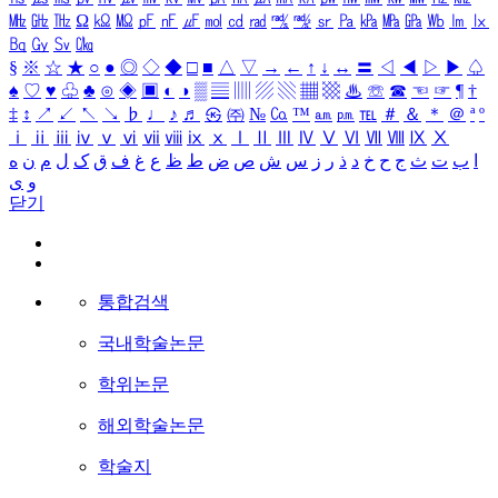
㎒
㎓
㎔
Ω
㏀
㏁
㎊
㎋
㎌
㏖
㏅
㎭
㎮
㎯
㏛
㎩
㎪
㎫
㎬
㏝
㏐
㏓
㏃
㏉
㏜
㏆
§
※
☆
★
○
●
◎
◇
◆
□
■
△
▽
→
←
↑
↓
↔
〓
◁
◀
▷
▶
♤
♠
♡
♥
♧
♣
⊙
◈
▣
◐
◑
▒
▤
▥
▨
▧
▦
▩
♨
☏
☎
☜
☞
¶
†
‡
↕
↗
↙
↖
↘
♭
♩
♪
♬
㉿
㈜
№
㏇
™
㏂
㏘
℡
＃
＆
＊
＠
ª
º
ⅰ
ⅱ
ⅲ
ⅳ
ⅴ
ⅵ
ⅶ
ⅷ
ⅸ
ⅹ
Ⅰ
Ⅱ
Ⅲ
Ⅳ
Ⅴ
Ⅵ
Ⅶ
Ⅷ
Ⅸ
Ⅹ
ا
ب
ت
ث
ج
ح
خ
د
ذ
ر
ز
س
ش
ص
ض
ط
ظ
ع
غ
ف
ق
ک
ل
م
ن
ه
و
ی
닫기
통합검색
국내학술논문
학위논문
해외학술논문
학술지