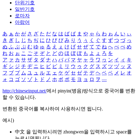
단위기호
일반기호
로마자
아랍어
あ
ぁ
か
が
さ
ざ
た
だ
な
は
ば
ぱ
ま
や
ゃ
ら
わ
ゎ
ん
い
ぃ
き
ぎ
し
じ
ち
ぢ
に
ひ
び
ぴ
み
り
う
ぅ
く
ぐ
す
ず
つ
づ
っ
ぬ
ふ
ぶ
ぷ
む
ゆ
ゅ
る
え
ぇ
け
げ
せ
ぜ
て
で
ね
へ
べ
ぺ
め
れ
お
ぉ
こ
ご
そ
ぞ
と
ど
の
ほ
ぼ
ぽ
も
よ
ょ
ろ
を
ア
ァ
カ
サ
ザ
タ
ダ
ナ
ハ
バ
パ
マ
ヤ
ャ
ラ
ワ
ヮ
ン
イ
ィ
キ
ギ
シ
ジ
チ
ヂ
ニ
ヒ
ビ
ピ
ミ
リ
ウ
ゥ
ク
グ
ス
ズ
ツ
ヅ
ッ
ヌ
フ
ブ
プ
ム
ユ
ュ
ル
エ
ェ
ケ
ゲ
セ
ゼ
テ
デ
ヘ
ベ
ペ
メ
レ
オ
ォ
コ
ゴ
ソ
ゾ
ト
ド
ノ
ホ
ボ
ポ
モ
ヨ
ョ
ロ
ヲ
―
http://chineseinput.net/
에서 pinyin(병음)방식으로 중국어를 변환
할 수 있습니다.
변환된 중국어를 복사하여 사용하시면 됩니다.
예시)
中文 을 입력하시려면
zhongwen
을 입력하시고 space를
누르시면됩니다.