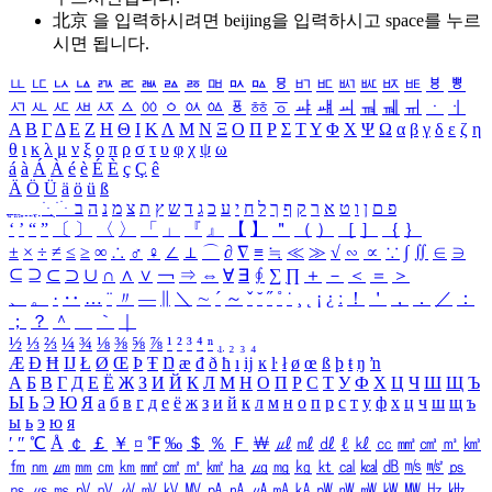
北京 을 입력하시려면
beijing
을 입력하시고 space를 누르
시면 됩니다.
ㅥ
ㅦ
ㅧ
ㅨ
ㅩ
ㅪ
ㅫ
ㅬ
ㅭ
ㅮ
ㅯ
ㅰ
ㅱ
ㅲ
ㅳ
ㅴ
ㅵ
ㅶ
ㅷ
ㅸ
ㅹ
ㅺ
ㅻ
ㅼ
ㅽ
ㅾ
ㅿ
ㆀ
ㆁ
ㆂ
ㆃ
ㆄ
ㆅ
ㆆ
ㆇ
ㆈ
ㆉ
ㆊ
ㆋ
ㆌ
ㆍ
ㆎ
Α
Β
Γ
Δ
Ε
Ζ
Η
Θ
Ι
Κ
Λ
Μ
Ν
Ξ
Ο
Π
Ρ
Σ
Τ
Υ
Φ
Χ
Ψ
Ω
α
β
γ
δ
ε
ζ
η
θ
ι
κ
λ
μ
ν
ξ
ο
π
ρ
σ
τ
υ
φ
χ
ψ
ω
á
à
Á
À
é
è
É
È
ç
Ç
ê
Ä
Ö
Ü
ä
ö
ü
ß
ְ
ֳ
ֲ
ֱ
ָ
ַ
ֵ
ֶ
ִ
ֹ
ּ
ֻ
ׂ
ׁ
ּ
ב
ה
נ
מ
צ
ת
ץ
ש
ד
ג
כ
ע
י
ח
ל
ך
ף
ק
ר
א
ט
ו
ן
ם
פ
‘
’
“
”
〔
〕
〈
〉
「
」
『
』
【
】
＂
（
）
［
］
｛
｝
±
×
÷
≠
≤
≥
∞
∴
♂
♀
∠
⊥
⌒
∂
∇
≡
≒
≪
≫
√
∽
∝
∵
∫
∬
∈
∋
⊆
⊇
⊂
⊃
∪
∩
∧
∨
￢
⇒
⇔
∀
∃
∮
∑
∏
＋
－
＜
＝
＞
、
。
·
‥
…
¨
〃
―
∥
＼
∼
´
～
ˇ
˘
˝
˚
˙
¸
˛
¡
¿
ː
！
＇
，
．
／
：
；
？
＾
＿
｀
｜
½
⅓
⅔
¼
¾
⅛
⅜
⅝
⅞
¹
²
³
⁴
ⁿ
₁
₂
₃
₄
Æ
Ð
Ħ
Ĳ
Ł
Ø
Œ
Þ
Ŧ
Ŋ
æ
đ
ð
ħ
ı
ĳ
ĸ
ŀ
ł
ø
œ
ß
þ
ŧ
ŋ
ŉ
А
Б
В
Г
Д
Е
Ё
Ж
З
И
Й
К
Л
М
Н
О
П
Р
С
Т
У
Ф
Х
Ц
Ч
Ш
Щ
Ъ
Ы
Ь
Э
Ю
Я
а
б
в
г
д
е
ё
ж
з
и
й
к
л
м
н
о
п
р
с
т
у
ф
х
ц
ч
ш
щ
ъ
ы
ь
э
ю
я
′
″
℃
Å
￠
￡
￥
¤
℉
‰
＄
％
Ｆ
￦
㎕
㎖
㎗
ℓ
㎘
㏄
㎣
㎤
㎥
㎦
㎙
㎚
㎛
㎜
㎝
㎞
㎟
㎠
㎡
㎢
㏊
㎍
㎎
㎏
㏏
㎈
㎉
㏈
㎧
㎨
㎰
㎱
㎲
㎳
㎴
㎵
㎶
㎷
㎸
㎹
㎀
㎁
㎂
㎃
㎄
㎺
㎻
㎽
㎾
㎿
㎐
㎑