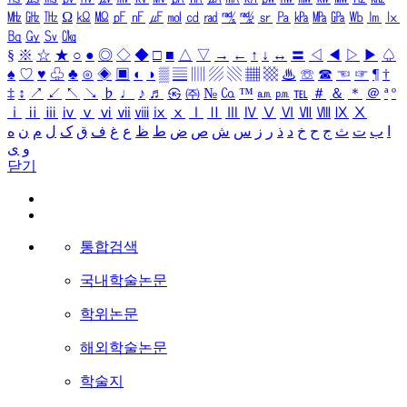
㎒
㎓
㎔
Ω
㏀
㏁
㎊
㎋
㎌
㏖
㏅
㎭
㎮
㎯
㏛
㎩
㎪
㎫
㎬
㏝
㏐
㏓
㏃
㏉
㏜
㏆
§
※
☆
★
○
●
◎
◇
◆
□
■
△
▽
→
←
↑
↓
↔
〓
◁
◀
▷
▶
♤
♠
♡
♥
♧
♣
⊙
◈
▣
◐
◑
▒
▤
▥
▨
▧
▦
▩
♨
☏
☎
☜
☞
¶
†
‡
↕
↗
↙
↖
↘
♭
♩
♪
♬
㉿
㈜
№
㏇
™
㏂
㏘
℡
＃
＆
＊
＠
ª
º
ⅰ
ⅱ
ⅲ
ⅳ
ⅴ
ⅵ
ⅶ
ⅷ
ⅸ
ⅹ
Ⅰ
Ⅱ
Ⅲ
Ⅳ
Ⅴ
Ⅵ
Ⅶ
Ⅷ
Ⅸ
Ⅹ
ا
ب
ت
ث
ج
ح
خ
د
ذ
ر
ز
س
ش
ص
ض
ط
ظ
ع
غ
ف
ق
ک
ل
م
ن
ه
و
ی
닫기
통합검색
국내학술논문
학위논문
해외학술논문
학술지