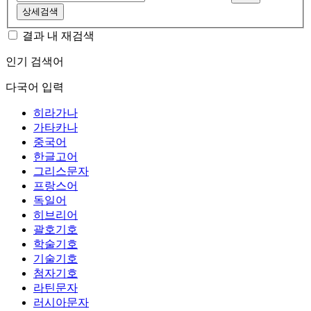
상세검색
결과 내 재검색
인기 검색어
다국어 입력
히라가나
가타카나
중국어
한글고어
그리스문자
프랑스어
독일어
히브리어
괄호기호
학술기호
기술기호
첨자기호
라틴문자
러시아문자