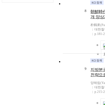
8
朝鮮時代
개 양상
朴鶴來(Park
대한철
p.181-
9
지방분권
전략으
양해림(Yan
대한철
p.215-