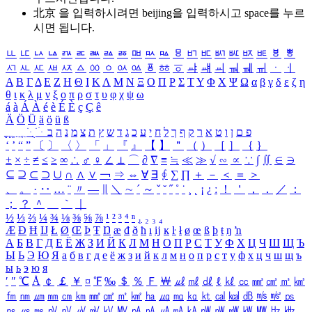
北京 을 입력하시려면
beijing
을 입력하시고 space를 누르
시면 됩니다.
ㅥ
ㅦ
ㅧ
ㅨ
ㅩ
ㅪ
ㅫ
ㅬ
ㅭ
ㅮ
ㅯ
ㅰ
ㅱ
ㅲ
ㅳ
ㅴ
ㅵ
ㅶ
ㅷ
ㅸ
ㅹ
ㅺ
ㅻ
ㅼ
ㅽ
ㅾ
ㅿ
ㆀ
ㆁ
ㆂ
ㆃ
ㆄ
ㆅ
ㆆ
ㆇ
ㆈ
ㆉ
ㆊ
ㆋ
ㆌ
ㆍ
ㆎ
Α
Β
Γ
Δ
Ε
Ζ
Η
Θ
Ι
Κ
Λ
Μ
Ν
Ξ
Ο
Π
Ρ
Σ
Τ
Υ
Φ
Χ
Ψ
Ω
α
β
γ
δ
ε
ζ
η
θ
ι
κ
λ
μ
ν
ξ
ο
π
ρ
σ
τ
υ
φ
χ
ψ
ω
á
à
Á
À
é
è
É
È
ç
Ç
ê
Ä
Ö
Ü
ä
ö
ü
ß
ְ
ֳ
ֲ
ֱ
ָ
ַ
ֵ
ֶ
ִ
ֹ
ּ
ֻ
ׂ
ׁ
ּ
ב
ה
נ
מ
צ
ת
ץ
ש
ד
ג
כ
ע
י
ח
ל
ך
ף
ק
ר
א
ט
ו
ן
ם
פ
‘
’
“
”
〔
〕
〈
〉
「
」
『
』
【
】
＂
（
）
［
］
｛
｝
±
×
÷
≠
≤
≥
∞
∴
♂
♀
∠
⊥
⌒
∂
∇
≡
≒
≪
≫
√
∽
∝
∵
∫
∬
∈
∋
⊆
⊇
⊂
⊃
∪
∩
∧
∨
￢
⇒
⇔
∀
∃
∮
∑
∏
＋
－
＜
＝
＞
、
。
·
‥
…
¨
〃
―
∥
＼
∼
´
～
ˇ
˘
˝
˚
˙
¸
˛
¡
¿
ː
！
＇
，
．
／
：
；
？
＾
＿
｀
｜
½
⅓
⅔
¼
¾
⅛
⅜
⅝
⅞
¹
²
³
⁴
ⁿ
₁
₂
₃
₄
Æ
Ð
Ħ
Ĳ
Ł
Ø
Œ
Þ
Ŧ
Ŋ
æ
đ
ð
ħ
ı
ĳ
ĸ
ŀ
ł
ø
œ
ß
þ
ŧ
ŋ
ŉ
А
Б
В
Г
Д
Е
Ё
Ж
З
И
Й
К
Л
М
Н
О
П
Р
С
Т
У
Ф
Х
Ц
Ч
Ш
Щ
Ъ
Ы
Ь
Э
Ю
Я
а
б
в
г
д
е
ё
ж
з
и
й
к
л
м
н
о
п
р
с
т
у
ф
х
ц
ч
ш
щ
ъ
ы
ь
э
ю
я
′
″
℃
Å
￠
￡
￥
¤
℉
‰
＄
％
Ｆ
￦
㎕
㎖
㎗
ℓ
㎘
㏄
㎣
㎤
㎥
㎦
㎙
㎚
㎛
㎜
㎝
㎞
㎟
㎠
㎡
㎢
㏊
㎍
㎎
㎏
㏏
㎈
㎉
㏈
㎧
㎨
㎰
㎱
㎲
㎳
㎴
㎵
㎶
㎷
㎸
㎹
㎀
㎁
㎂
㎃
㎄
㎺
㎻
㎽
㎾
㎿
㎐
㎑