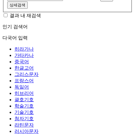
상세검색
결과 내 재검색
인기 검색어
다국어 입력
히라가나
가타카나
중국어
한글고어
그리스문자
프랑스어
독일어
히브리어
괄호기호
학술기호
기술기호
첨자기호
라틴문자
러시아문자