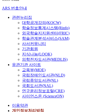
ARS 번호안내
관련누리집
대학공개강의(KOCW)
학술정보통계시스템(Rinfo)
외국학술지지원센터(FRIC)
학술관계분석서비스(SAM)
사서커뮤니티
기관회원
지식나눔(LOOK)
의학전자도서관(MEDLIS)
유관기관 사이트
교육부(MOE)
국립장애인도서관(NLD)
국립중앙도서관(NL)
국회도서관(NAL)
연구윤리정보포털(CRE)
사이언스온 (ScienceON)
이용약관
개인정보처리방침