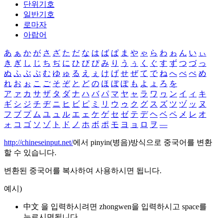
단위기호
일반기호
로마자
아랍어
あ
ぁ
か
が
さ
ざ
た
だ
な
は
ば
ぱ
ま
や
ゃ
ら
わ
ゎ
ん
い
ぃ
き
ぎ
し
じ
ち
ぢ
に
ひ
び
ぴ
み
り
う
ぅ
く
ぐ
す
ず
つ
づ
っ
ぬ
ふ
ぶ
ぷ
む
ゆ
ゅ
る
え
ぇ
け
げ
せ
ぜ
て
で
ね
へ
べ
ぺ
め
れ
お
ぉ
こ
ご
そ
ぞ
と
ど
の
ほ
ぼ
ぽ
も
よ
ょ
ろ
を
ア
ァ
カ
サ
ザ
タ
ダ
ナ
ハ
バ
パ
マ
ヤ
ャ
ラ
ワ
ヮ
ン
イ
ィ
キ
ギ
シ
ジ
チ
ヂ
ニ
ヒ
ビ
ピ
ミ
リ
ウ
ゥ
ク
グ
ス
ズ
ツ
ヅ
ッ
ヌ
フ
ブ
プ
ム
ユ
ュ
ル
エ
ェ
ケ
ゲ
セ
ゼ
テ
デ
ヘ
ベ
ペ
メ
レ
オ
ォ
コ
ゴ
ソ
ゾ
ト
ド
ノ
ホ
ボ
ポ
モ
ヨ
ョ
ロ
ヲ
―
http://chineseinput.net/
에서 pinyin(병음)방식으로 중국어를 변환
할 수 있습니다.
변환된 중국어를 복사하여 사용하시면 됩니다.
예시)
中文 을 입력하시려면
zhongwen
을 입력하시고 space를
누르시면됩니다.