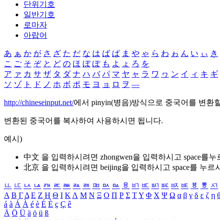
단위기호
일반기호
로마자
아랍어
あ
ぁ
か
が
さ
ざ
た
だ
な
は
ば
ぱ
ま
や
ゃ
ら
わ
ゎ
ん
い
ぃ
き
こ
ご
そ
ぞ
と
ど
の
ほ
ぼ
ぽ
も
よ
ょ
ろ
を
ア
ァ
カ
サ
ザ
タ
ダ
ナ
ハ
バ
パ
マ
ヤ
ャ
ラ
ワ
ヮ
ン
イ
ィ
キ
ギ
ソ
ゾ
ト
ド
ノ
ホ
ボ
ポ
モ
ヨ
ョ
ロ
ヲ
―
http://chineseinput.net/
에서 pinyin(병음)방식으로 중국어를 변환
변환된 중국어를 복사하여 사용하시면 됩니다.
예시)
中文 을 입력하시려면
zhongwen
을 입력하시고 space를
北京 을 입력하시려면
beijing
을 입력하시고 space를 누르
ㅥ
ㅦ
ㅧ
ㅨ
ㅩ
ㅪ
ㅫ
ㅬ
ㅭ
ㅮ
ㅯ
ㅰ
ㅱ
ㅲ
ㅳ
ㅴ
ㅵ
ㅶ
ㅷ
ㅸ
ㅹ
ㅺ
Α
Β
Γ
Δ
Ε
Ζ
Η
Θ
Ι
Κ
Λ
Μ
Ν
Ξ
Ο
Π
Ρ
Σ
Τ
Υ
Φ
Χ
Ψ
Ω
α
β
γ
δ
ε
ζ
η
á
à
Á
À
é
è
É
È
ç
Ç
ê
Ä
Ö
Ü
ä
ö
ü
ß