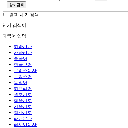
상세검색
결과 내 재검색
인기 검색어
다국어 입력
히라가나
가타카나
중국어
한글고어
그리스문자
프랑스어
독일어
히브리어
괄호기호
학술기호
기술기호
첨자기호
라틴문자
러시아문자