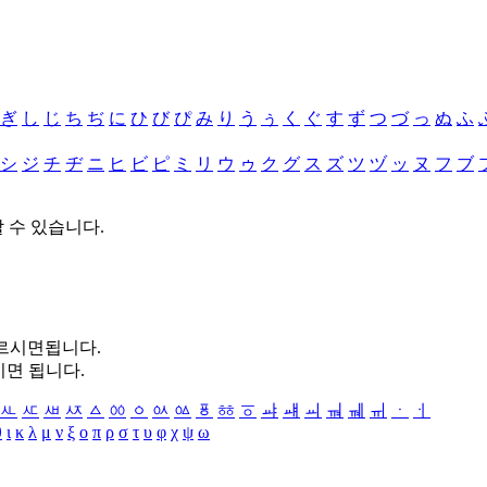
ぎ
し
じ
ち
ぢ
に
ひ
び
ぴ
み
り
う
ぅ
く
ぐ
す
ず
つ
づ
っ
ぬ
ふ
シ
ジ
チ
ヂ
ニ
ヒ
ビ
ピ
ミ
リ
ウ
ゥ
ク
グ
ス
ズ
ツ
ヅ
ッ
ヌ
フ
ブ
할 수 있습니다.
누르시면됩니다.
시면 됩니다.
ㅻ
ㅼ
ㅽ
ㅾ
ㅿ
ㆀ
ㆁ
ㆂ
ㆃ
ㆄ
ㆅ
ㆆ
ㆇ
ㆈ
ㆉ
ㆊ
ㆋ
ㆌ
ㆍ
ㆎ
θ
ι
κ
λ
μ
ν
ξ
ο
π
ρ
σ
τ
υ
φ
χ
ψ
ω