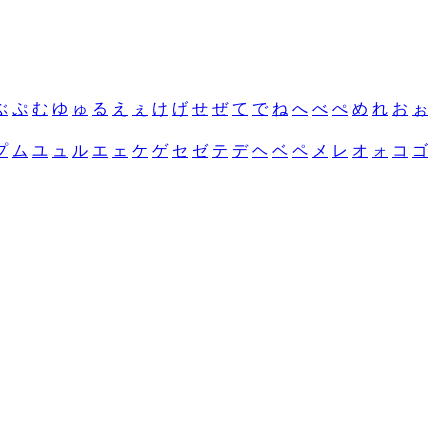
ぶ
ぷ
む
ゆ
ゅ
る
え
ぇ
け
げ
せ
ぜ
て
で
ね
へ
べ
ぺ
め
れ
お
ぉ
プ
ム
ユ
ュ
ル
エ
ェ
ケ
ゲ
セ
ゼ
テ
デ
ヘ
ベ
ペ
メ
レ
オ
ォ
コ
ゴ