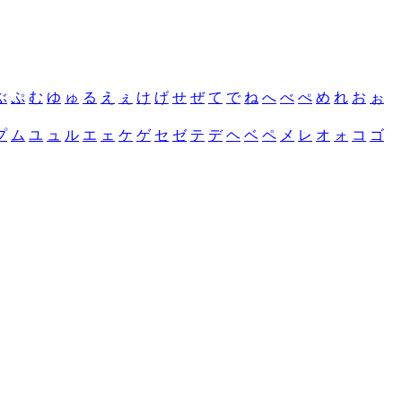
ぶ
ぷ
む
ゆ
ゅ
る
え
ぇ
け
げ
せ
ぜ
て
で
ね
へ
べ
ぺ
め
れ
お
ぉ
プ
ム
ユ
ュ
ル
エ
ェ
ケ
ゲ
セ
ゼ
テ
デ
ヘ
ベ
ペ
メ
レ
オ
ォ
コ
ゴ