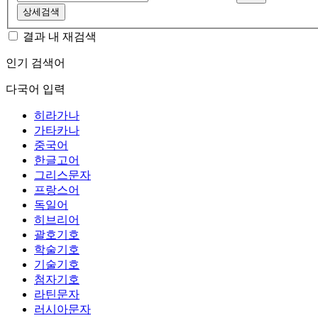
상세검색
결과 내 재검색
인기 검색어
다국어 입력
히라가나
가타카나
중국어
한글고어
그리스문자
프랑스어
독일어
히브리어
괄호기호
학술기호
기술기호
첨자기호
라틴문자
러시아문자