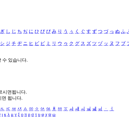
ぎ
し
じ
ち
ぢ
に
ひ
び
ぴ
み
り
う
ぅ
く
ぐ
す
ず
つ
づ
っ
ぬ
ふ
シ
ジ
チ
ヂ
ニ
ヒ
ビ
ピ
ミ
リ
ウ
ゥ
ク
グ
ス
ズ
ツ
ヅ
ッ
ヌ
フ
ブ
할 수 있습니다.
누르시면됩니다.
시면 됩니다.
ㅻ
ㅼ
ㅽ
ㅾ
ㅿ
ㆀ
ㆁ
ㆂ
ㆃ
ㆄ
ㆅ
ㆆ
ㆇ
ㆈ
ㆉ
ㆊ
ㆋ
ㆌ
ㆍ
ㆎ
θ
ι
κ
λ
μ
ν
ξ
ο
π
ρ
σ
τ
υ
φ
χ
ψ
ω