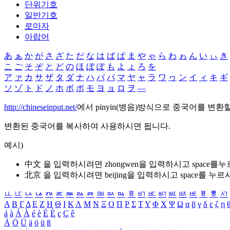
단위기호
일반기호
로마자
아랍어
あ
ぁ
か
が
さ
ざ
た
だ
な
は
ば
ぱ
ま
や
ゃ
ら
わ
ゎ
ん
い
ぃ
き
こ
ご
そ
ぞ
と
ど
の
ほ
ぼ
ぽ
も
よ
ょ
ろ
を
ア
ァ
カ
サ
ザ
タ
ダ
ナ
ハ
バ
パ
マ
ヤ
ャ
ラ
ワ
ヮ
ン
イ
ィ
キ
ギ
ソ
ゾ
ト
ド
ノ
ホ
ボ
ポ
モ
ヨ
ョ
ロ
ヲ
―
http://chineseinput.net/
에서 pinyin(병음)방식으로 중국어를 변환
변환된 중국어를 복사하여 사용하시면 됩니다.
예시)
中文 을 입력하시려면
zhongwen
을 입력하시고 space를
北京 을 입력하시려면
beijing
을 입력하시고 space를 누르
ㅥ
ㅦ
ㅧ
ㅨ
ㅩ
ㅪ
ㅫ
ㅬ
ㅭ
ㅮ
ㅯ
ㅰ
ㅱ
ㅲ
ㅳ
ㅴ
ㅵ
ㅶ
ㅷ
ㅸ
ㅹ
ㅺ
Α
Β
Γ
Δ
Ε
Ζ
Η
Θ
Ι
Κ
Λ
Μ
Ν
Ξ
Ο
Π
Ρ
Σ
Τ
Υ
Φ
Χ
Ψ
Ω
α
β
γ
δ
ε
ζ
η
á
à
Á
À
é
è
É
È
ç
Ç
ê
Ä
Ö
Ü
ä
ö
ü
ß