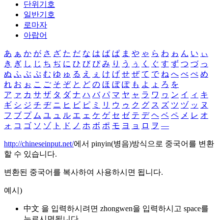
단위기호
일반기호
로마자
아랍어
あ
ぁ
か
が
さ
ざ
た
だ
な
は
ば
ぱ
ま
や
ゃ
ら
わ
ゎ
ん
い
ぃ
き
ぎ
し
じ
ち
ぢ
に
ひ
び
ぴ
み
り
う
ぅ
く
ぐ
す
ず
つ
づ
っ
ぬ
ふ
ぶ
ぷ
む
ゆ
ゅ
る
え
ぇ
け
げ
せ
ぜ
て
で
ね
へ
べ
ぺ
め
れ
お
ぉ
こ
ご
そ
ぞ
と
ど
の
ほ
ぼ
ぽ
も
よ
ょ
ろ
を
ア
ァ
カ
サ
ザ
タ
ダ
ナ
ハ
バ
パ
マ
ヤ
ャ
ラ
ワ
ヮ
ン
イ
ィ
キ
ギ
シ
ジ
チ
ヂ
ニ
ヒ
ビ
ピ
ミ
リ
ウ
ゥ
ク
グ
ス
ズ
ツ
ヅ
ッ
ヌ
フ
ブ
プ
ム
ユ
ュ
ル
エ
ェ
ケ
ゲ
セ
ゼ
テ
デ
ヘ
ベ
ペ
メ
レ
オ
ォ
コ
ゴ
ソ
ゾ
ト
ド
ノ
ホ
ボ
ポ
モ
ヨ
ョ
ロ
ヲ
―
http://chineseinput.net/
에서 pinyin(병음)방식으로 중국어를 변환
할 수 있습니다.
변환된 중국어를 복사하여 사용하시면 됩니다.
예시)
中文 을 입력하시려면
zhongwen
을 입력하시고 space를
누르시면됩니다.