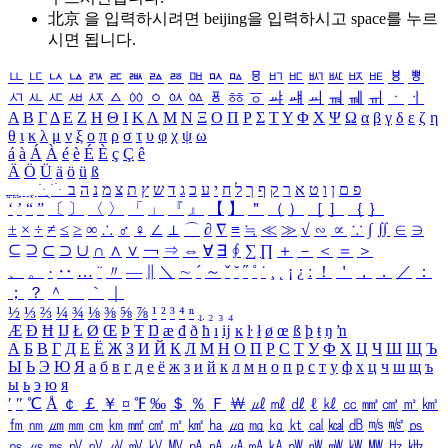
北京 을 입력하시려면
beijing
을 입력하시고 space를 누르
시면 됩니다.
ㅥ
ㅦ
ㅧ
ㅨ
ㅩ
ㅪ
ㅫ
ㅬ
ㅭ
ㅮ
ㅯ
ㅰ
ㅱ
ㅲ
ㅳ
ㅴ
ㅵ
ㅶ
ㅷ
ㅸ
ㅹ
ㅺ
ㅻ
ㅼ
ㅽ
ㅾ
ㅿ
ㆀ
ㆁ
ㆂ
ㆃ
ㆄ
ㆅ
ㆆ
ㆇ
ㆈ
ㆉ
ㆊ
ㆋ
ㆌ
ㆍ
ㆎ
Α
Β
Γ
Δ
Ε
Ζ
Η
Θ
Ι
Κ
Λ
Μ
Ν
Ξ
Ο
Π
Ρ
Σ
Τ
Υ
Φ
Χ
Ψ
Ω
α
β
γ
δ
ε
ζ
η
θ
ι
κ
λ
μ
ν
ξ
ο
π
ρ
σ
τ
υ
φ
χ
ψ
ω
á
à
Á
À
é
è
É
È
ç
Ç
ê
Ä
Ö
Ü
ä
ö
ü
ß
ְ
ֳ
ֲ
ֱ
ָ
ַ
ֵ
ֶ
ִ
ֹ
ּ
ֻ
ׂ
ׁ
ּ
ב
ה
נ
מ
צ
ת
ץ
ש
ד
ג
כ
ע
י
ח
ל
ך
ף
ק
ר
א
ט
ו
ן
ם
פ
‘
’
“
”
〔
〕
〈
〉
「
」
『
』
【
】
＂
（
）
［
］
｛
｝
±
×
÷
≠
≤
≥
∞
∴
♂
♀
∠
⊥
⌒
∂
∇
≡
≒
≪
≫
√
∽
∝
∵
∫
∬
∈
∋
⊆
⊇
⊂
⊃
∪
∩
∧
∨
￢
⇒
⇔
∀
∃
∮
∑
∏
＋
－
＜
＝
＞
、
。
·
‥
…
¨
〃
―
∥
＼
∼
´
～
ˇ
˘
˝
˚
˙
¸
˛
¡
¿
ː
！
＇
，
．
／
：
；
？
＾
＿
｀
｜
½
⅓
⅔
¼
¾
⅛
⅜
⅝
⅞
¹
²
³
⁴
ⁿ
₁
₂
₃
₄
Æ
Ð
Ħ
Ĳ
Ł
Ø
Œ
Þ
Ŧ
Ŋ
æ
đ
ð
ħ
ı
ĳ
ĸ
ŀ
ł
ø
œ
ß
þ
ŧ
ŋ
ŉ
А
Б
В
Г
Д
Е
Ё
Ж
З
И
Й
К
Л
М
Н
О
П
Р
С
Т
У
Ф
Х
Ц
Ч
Ш
Щ
Ъ
Ы
Ь
Э
Ю
Я
а
б
в
г
д
е
ё
ж
з
и
й
к
л
м
н
о
п
р
с
т
у
ф
х
ц
ч
ш
щ
ъ
ы
ь
э
ю
я
′
″
℃
Å
￠
￡
￥
¤
℉
‰
＄
％
Ｆ
￦
㎕
㎖
㎗
ℓ
㎘
㏄
㎣
㎤
㎥
㎦
㎙
㎚
㎛
㎜
㎝
㎞
㎟
㎠
㎡
㎢
㏊
㎍
㎎
㎏
㏏
㎈
㎉
㏈
㎧
㎨
㎰
㎱
㎲
㎳
㎴
㎵
㎶
㎷
㎸
㎹
㎀
㎁
㎂
㎃
㎄
㎺
㎻
㎽
㎾
㎿
㎐
㎑