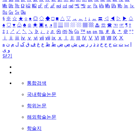
㎒
㎓
㎔
Ω
㏀
㏁
㎊
㎋
㎌
㏖
㏅
㎭
㎮
㎯
㏛
㎩
㎪
㎫
㎬
㏝
㏐
㏓
㏃
㏉
㏜
㏆
§
※
☆
★
○
●
◎
◇
◆
□
■
△
▽
→
←
↑
↓
↔
〓
◁
◀
▷
▶
♤
♠
♡
♥
♧
♣
⊙
◈
▣
◐
◑
▒
▤
▥
▨
▧
▦
▩
♨
☏
☎
☜
☞
¶
†
‡
↕
↗
↙
↖
↘
♭
♩
♪
♬
㉿
㈜
№
㏇
™
㏂
㏘
℡
＃
＆
＊
＠
ª
º
ⅰ
ⅱ
ⅲ
ⅳ
ⅴ
ⅵ
ⅶ
ⅷ
ⅸ
ⅹ
Ⅰ
Ⅱ
Ⅲ
Ⅳ
Ⅴ
Ⅵ
Ⅶ
Ⅷ
Ⅸ
Ⅹ
ا
ب
ت
ث
ج
ح
خ
د
ذ
ر
ز
س
ش
ص
ض
ط
ظ
ع
غ
ف
ق
ک
ل
م
ن
ه
و
ی
닫기
통합검색
국내학술논문
학위논문
해외학술논문
학술지