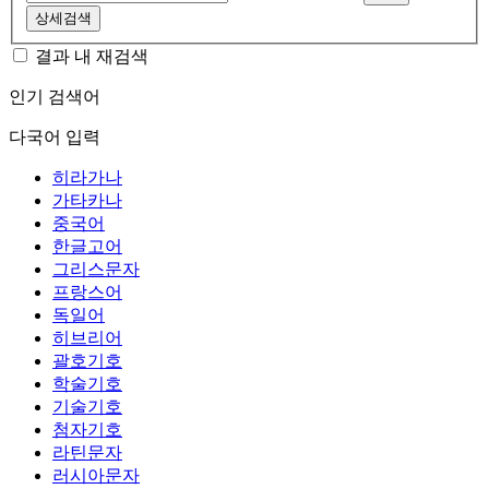
상세검색
결과 내 재검색
인기 검색어
다국어 입력
히라가나
가타카나
중국어
한글고어
그리스문자
프랑스어
독일어
히브리어
괄호기호
학술기호
기술기호
첨자기호
라틴문자
러시아문자