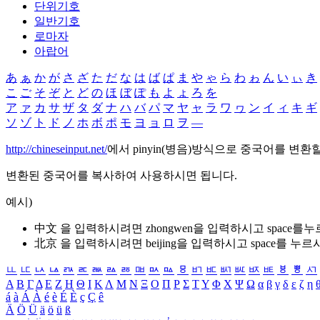
단위기호
일반기호
로마자
아랍어
あ
ぁ
か
が
さ
ざ
た
だ
な
は
ば
ぱ
ま
や
ゃ
ら
わ
ゎ
ん
い
ぃ
き
こ
ご
そ
ぞ
と
ど
の
ほ
ぼ
ぽ
も
よ
ょ
ろ
を
ア
ァ
カ
サ
ザ
タ
ダ
ナ
ハ
バ
パ
マ
ヤ
ャ
ラ
ワ
ヮ
ン
イ
ィ
キ
ギ
ソ
ゾ
ト
ド
ノ
ホ
ボ
ポ
モ
ヨ
ョ
ロ
ヲ
―
http://chineseinput.net/
에서 pinyin(병음)방식으로 중국어를 변환
변환된 중국어를 복사하여 사용하시면 됩니다.
예시)
中文 을 입력하시려면
zhongwen
을 입력하시고 space를
北京 을 입력하시려면
beijing
을 입력하시고 space를 누르
ㅥ
ㅦ
ㅧ
ㅨ
ㅩ
ㅪ
ㅫ
ㅬ
ㅭ
ㅮ
ㅯ
ㅰ
ㅱ
ㅲ
ㅳ
ㅴ
ㅵ
ㅶ
ㅷ
ㅸ
ㅹ
ㅺ
Α
Β
Γ
Δ
Ε
Ζ
Η
Θ
Ι
Κ
Λ
Μ
Ν
Ξ
Ο
Π
Ρ
Σ
Τ
Υ
Φ
Χ
Ψ
Ω
α
β
γ
δ
ε
ζ
η
á
à
Á
À
é
è
É
È
ç
Ç
ê
Ä
Ö
Ü
ä
ö
ü
ß