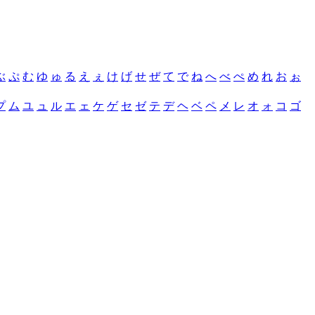
ぶ
ぷ
む
ゆ
ゅ
る
え
ぇ
け
げ
せ
ぜ
て
で
ね
へ
べ
ぺ
め
れ
お
ぉ
プ
ム
ユ
ュ
ル
エ
ェ
ケ
ゲ
セ
ゼ
テ
デ
ヘ
ベ
ペ
メ
レ
オ
ォ
コ
ゴ