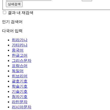
상세검색
결과 내 재검색
인기 검색어
다국어 입력
히라가나
가타카나
중국어
한글고어
그리스문자
프랑스어
독일어
히브리어
괄호기호
학술기호
기술기호
첨자기호
라틴문자
러시아문자