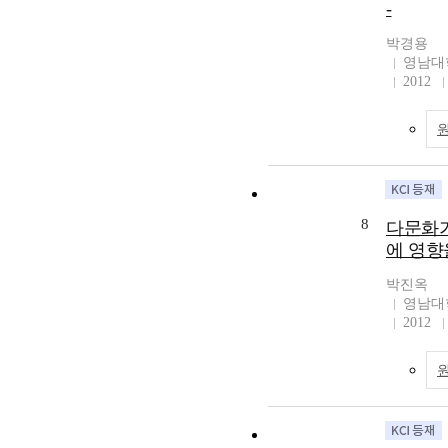
-
박경용
영남대
2012
8
다문화
에 영향
박진옥
영남대
2012