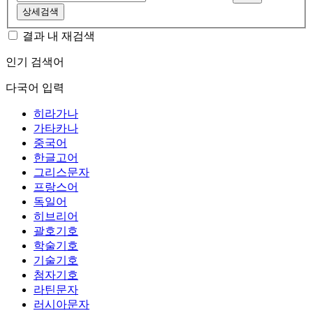
상세검색
결과 내 재검색
인기 검색어
다국어 입력
히라가나
가타카나
중국어
한글고어
그리스문자
프랑스어
독일어
히브리어
괄호기호
학술기호
기술기호
첨자기호
라틴문자
러시아문자