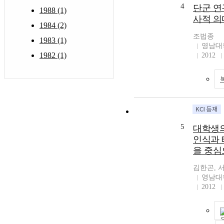
4
단군 연
1988 (1)
사적 의
1984 (2)
조법종
1983 (1)
영남대
1982 (1)
2012
5
대학생의
인식과 
을 중심
김한곤, 
영남대
2012