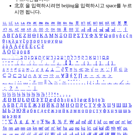
北京 을 입력하시려면
beijing
을 입력하시고 space를 누르
시면 됩니다.
ㅥ
ㅦ
ㅧ
ㅨ
ㅩ
ㅪ
ㅫ
ㅬ
ㅭ
ㅮ
ㅯ
ㅰ
ㅱ
ㅲ
ㅳ
ㅴ
ㅵ
ㅶ
ㅷ
ㅸ
ㅹ
ㅺ
ㅻ
ㅼ
ㅽ
ㅾ
ㅿ
ㆀ
ㆁ
ㆂ
ㆃ
ㆄ
ㆅ
ㆆ
ㆇ
ㆈ
ㆉ
ㆊ
ㆋ
ㆌ
ㆍ
ㆎ
Α
Β
Γ
Δ
Ε
Ζ
Η
Θ
Ι
Κ
Λ
Μ
Ν
Ξ
Ο
Π
Ρ
Σ
Τ
Υ
Φ
Χ
Ψ
Ω
α
β
γ
δ
ε
ζ
η
θ
ι
κ
λ
μ
ν
ξ
ο
π
ρ
σ
τ
υ
φ
χ
ψ
ω
á
à
Á
À
é
è
É
È
ç
Ç
ê
Ä
Ö
Ü
ä
ö
ü
ß
ְ
ֳ
ֲ
ֱ
ָ
ַ
ֵ
ֶ
ִ
ֹ
ּ
ֻ
ׂ
ׁ
ּ
ב
ה
נ
מ
צ
ת
ץ
ש
ד
ג
כ
ע
י
ח
ל
ך
ף
ק
ר
א
ט
ו
ן
ם
פ
‘
’
“
”
〔
〕
〈
〉
「
」
『
』
【
】
＂
（
）
［
］
｛
｝
±
×
÷
≠
≤
≥
∞
∴
♂
♀
∠
⊥
⌒
∂
∇
≡
≒
≪
≫
√
∽
∝
∵
∫
∬
∈
∋
⊆
⊇
⊂
⊃
∪
∩
∧
∨
￢
⇒
⇔
∀
∃
∮
∑
∏
＋
－
＜
＝
＞
、
。
·
‥
…
¨
〃
―
∥
＼
∼
´
～
ˇ
˘
˝
˚
˙
¸
˛
¡
¿
ː
！
＇
，
．
／
：
；
？
＾
＿
｀
｜
½
⅓
⅔
¼
¾
⅛
⅜
⅝
⅞
¹
²
³
⁴
ⁿ
₁
₂
₃
₄
Æ
Ð
Ħ
Ĳ
Ł
Ø
Œ
Þ
Ŧ
Ŋ
æ
đ
ð
ħ
ı
ĳ
ĸ
ŀ
ł
ø
œ
ß
þ
ŧ
ŋ
ŉ
А
Б
В
Г
Д
Е
Ё
Ж
З
И
Й
К
Л
М
Н
О
П
Р
С
Т
У
Ф
Х
Ц
Ч
Ш
Щ
Ъ
Ы
Ь
Э
Ю
Я
а
б
в
г
д
е
ё
ж
з
и
й
к
л
м
н
о
п
р
с
т
у
ф
х
ц
ч
ш
щ
ъ
ы
ь
э
ю
я
′
″
℃
Å
￠
￡
￥
¤
℉
‰
＄
％
Ｆ
￦
㎕
㎖
㎗
ℓ
㎘
㏄
㎣
㎤
㎥
㎦
㎙
㎚
㎛
㎜
㎝
㎞
㎟
㎠
㎡
㎢
㏊
㎍
㎎
㎏
㏏
㎈
㎉
㏈
㎧
㎨
㎰
㎱
㎲
㎳
㎴
㎵
㎶
㎷
㎸
㎹
㎀
㎁
㎂
㎃
㎄
㎺
㎻
㎽
㎾
㎿
㎐
㎑