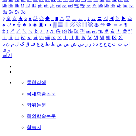
㎒
㎓
㎔
Ω
㏀
㏁
㎊
㎋
㎌
㏖
㏅
㎭
㎮
㎯
㏛
㎩
㎪
㎫
㎬
㏝
㏐
㏓
㏃
㏉
㏜
㏆
§
※
☆
★
○
●
◎
◇
◆
□
■
△
▽
→
←
↑
↓
↔
〓
◁
◀
▷
▶
♤
♠
♡
♥
♧
♣
⊙
◈
▣
◐
◑
▒
▤
▥
▨
▧
▦
▩
♨
☏
☎
☜
☞
¶
†
‡
↕
↗
↙
↖
↘
♭
♩
♪
♬
㉿
㈜
№
㏇
™
㏂
㏘
℡
＃
＆
＊
＠
ª
º
ⅰ
ⅱ
ⅲ
ⅳ
ⅴ
ⅵ
ⅶ
ⅷ
ⅸ
ⅹ
Ⅰ
Ⅱ
Ⅲ
Ⅳ
Ⅴ
Ⅵ
Ⅶ
Ⅷ
Ⅸ
Ⅹ
ا
ب
ت
ث
ج
ح
خ
د
ذ
ر
ز
س
ش
ص
ض
ط
ظ
ع
غ
ف
ق
ک
ل
م
ن
ه
و
ی
닫기
통합검색
국내학술논문
학위논문
해외학술논문
학술지