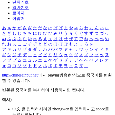
단위기호
일반기호
로마자
아랍어
あ
ぁ
か
が
さ
ざ
た
だ
な
は
ば
ぱ
ま
や
ゃ
ら
わ
ゎ
ん
い
ぃ
き
ぎ
し
じ
ち
ぢ
に
ひ
び
ぴ
み
り
う
ぅ
く
ぐ
す
ず
つ
づ
っ
ぬ
ふ
ぶ
ぷ
む
ゆ
ゅ
る
え
ぇ
け
げ
せ
ぜ
て
で
ね
へ
べ
ぺ
め
れ
お
ぉ
こ
ご
そ
ぞ
と
ど
の
ほ
ぼ
ぽ
も
よ
ょ
ろ
を
ア
ァ
カ
サ
ザ
タ
ダ
ナ
ハ
バ
パ
マ
ヤ
ャ
ラ
ワ
ヮ
ン
イ
ィ
キ
ギ
シ
ジ
チ
ヂ
ニ
ヒ
ビ
ピ
ミ
リ
ウ
ゥ
ク
グ
ス
ズ
ツ
ヅ
ッ
ヌ
フ
ブ
プ
ム
ユ
ュ
ル
エ
ェ
ケ
ゲ
セ
ゼ
テ
デ
ヘ
ベ
ペ
メ
レ
オ
ォ
コ
ゴ
ソ
ゾ
ト
ド
ノ
ホ
ボ
ポ
モ
ヨ
ョ
ロ
ヲ
―
http://chineseinput.net/
에서 pinyin(병음)방식으로 중국어를 변환
할 수 있습니다.
변환된 중국어를 복사하여 사용하시면 됩니다.
예시)
中文 을 입력하시려면
zhongwen
을 입력하시고 space를
누르시면됩니다.