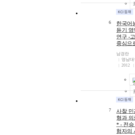
6
한국어능
듣기 영
연구 -
중심으로
남경란
영남대
2012
7
사찰 민
형과 의
* - 전
험자의 