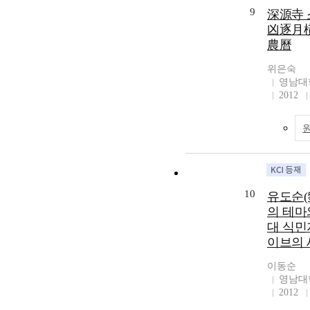
9
深源寺 
凶逐月橫
農曆
위은숙
영남대
2012
10
유도순(
의 테마와
대 식민
이브의 
이동순
영남대
2012