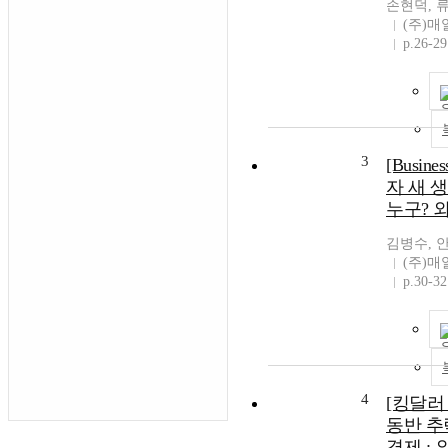
손현덕, 
(주)
p.26-29
3
[Busine
자 새 
누구? 
김병수, 
(주)
p.30-32
4
[킹달러
동반 추
경제 :