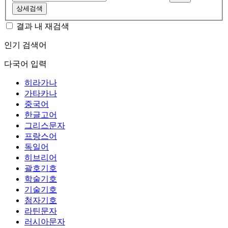
상세검색
결과 내 재검색
인기 검색어
다국어 입력
히라가나
가타카나
중국어
한글고어
그리스문자
프랑스어
독일어
히브리어
괄호기호
학술기호
기술기호
첨자기호
라틴문자
러시아문자