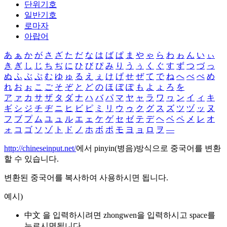
단위기호
일반기호
로마자
아랍어
あ
ぁ
か
が
さ
ざ
た
だ
な
は
ば
ぱ
ま
や
ゃ
ら
わ
ゎ
ん
い
ぃ
き
ぎ
し
じ
ち
ぢ
に
ひ
び
ぴ
み
り
う
ぅ
く
ぐ
す
ず
つ
づ
っ
ぬ
ふ
ぶ
ぷ
む
ゆ
ゅ
る
え
ぇ
け
げ
せ
ぜ
て
で
ね
へ
べ
ぺ
め
れ
お
ぉ
こ
ご
そ
ぞ
と
ど
の
ほ
ぼ
ぽ
も
よ
ょ
ろ
を
ア
ァ
カ
サ
ザ
タ
ダ
ナ
ハ
バ
パ
マ
ヤ
ャ
ラ
ワ
ヮ
ン
イ
ィ
キ
ギ
シ
ジ
チ
ヂ
ニ
ヒ
ビ
ピ
ミ
リ
ウ
ゥ
ク
グ
ス
ズ
ツ
ヅ
ッ
ヌ
フ
ブ
プ
ム
ユ
ュ
ル
エ
ェ
ケ
ゲ
セ
ゼ
テ
デ
ヘ
ベ
ペ
メ
レ
オ
ォ
コ
ゴ
ソ
ゾ
ト
ド
ノ
ホ
ボ
ポ
モ
ヨ
ョ
ロ
ヲ
―
http://chineseinput.net/
에서 pinyin(병음)방식으로 중국어를 변환
할 수 있습니다.
변환된 중국어를 복사하여 사용하시면 됩니다.
예시)
中文 을 입력하시려면
zhongwen
을 입력하시고 space를
누르시면됩니다.