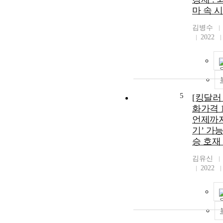
마 속 
김병수
2022
5
[킹달러
화가격 
언제까지 
기’ 가
승 호재
김유신
2022