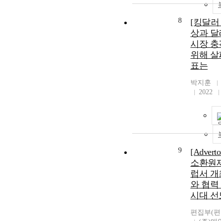
8
[킹달러
상과 달
시장 충
위해 살
표는
박지훈
2022
9
[Advert
소환원제
럽서 개
와 협력
시대 선
편집부(편