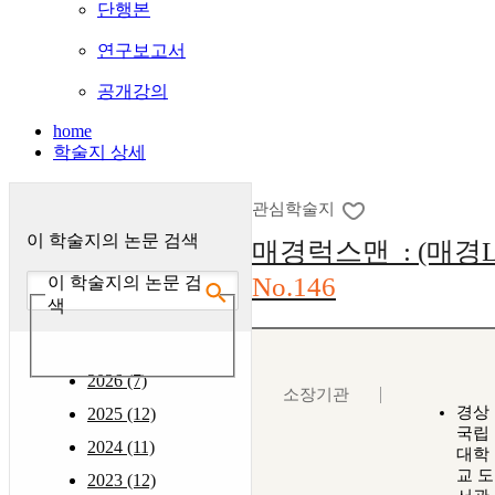
단행본
연구보고서
공개강의
home
학술지 상세
관심학술지
이 학술지의 논문 검색
매경럭스맨 : (매경L
No.146
이 학술지의 논문 검
색
2026 (7)
소장기관
경상
2025 (12)
국립
2024 (11)
대학
교 도
2023 (12)