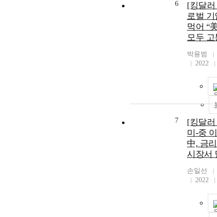
6
[킹달러
로벌 기
먹어 “
모두 고
박용범
2022
7
[킹달러
미-중 
中, 금
시장서 
손일선
2022