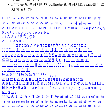
北京 을 입력하시려면
beijing
을 입력하시고 space를 누르
시면 됩니다.
ㅥ
ㅦ
ㅧ
ㅨ
ㅩ
ㅪ
ㅫ
ㅬ
ㅭ
ㅮ
ㅯ
ㅰ
ㅱ
ㅲ
ㅳ
ㅴ
ㅵ
ㅶ
ㅷ
ㅸ
ㅹ
ㅺ
ㅻ
ㅼ
ㅽ
ㅾ
ㅿ
ㆀ
ㆁ
ㆂ
ㆃ
ㆄ
ㆅ
ㆆ
ㆇ
ㆈ
ㆉ
ㆊ
ㆋ
ㆌ
ㆍ
ㆎ
Α
Β
Γ
Δ
Ε
Ζ
Η
Θ
Ι
Κ
Λ
Μ
Ν
Ξ
Ο
Π
Ρ
Σ
Τ
Υ
Φ
Χ
Ψ
Ω
α
β
γ
δ
ε
ζ
η
θ
ι
κ
λ
μ
ν
ξ
ο
π
ρ
σ
τ
υ
φ
χ
ψ
ω
á
à
Á
À
é
è
É
È
ç
Ç
ê
Ä
Ö
Ü
ä
ö
ü
ß
ְ
ֳ
ֲ
ֱ
ָ
ַ
ֵ
ֶ
ִ
ֹ
ּ
ֻ
ׂ
ׁ
ּ
ב
ה
נ
מ
צ
ת
ץ
ש
ד
ג
כ
ע
י
ח
ל
ך
ף
ק
ר
א
ט
ו
ן
ם
פ
‘
’
“
”
〔
〕
〈
〉
「
」
『
』
【
】
＂
（
）
［
］
｛
｝
±
×
÷
≠
≤
≥
∞
∴
♂
♀
∠
⊥
⌒
∂
∇
≡
≒
≪
≫
√
∽
∝
∵
∫
∬
∈
∋
⊆
⊇
⊂
⊃
∪
∩
∧
∨
￢
⇒
⇔
∀
∃
∮
∑
∏
＋
－
＜
＝
＞
、
。
·
‥
…
¨
〃
―
∥
＼
∼
´
～
ˇ
˘
˝
˚
˙
¸
˛
¡
¿
ː
！
＇
，
．
／
：
；
？
＾
＿
｀
｜
½
⅓
⅔
¼
¾
⅛
⅜
⅝
⅞
¹
²
³
⁴
ⁿ
₁
₂
₃
₄
Æ
Ð
Ħ
Ĳ
Ł
Ø
Œ
Þ
Ŧ
Ŋ
æ
đ
ð
ħ
ı
ĳ
ĸ
ŀ
ł
ø
œ
ß
þ
ŧ
ŋ
ŉ
А
Б
В
Г
Д
Е
Ё
Ж
З
И
Й
К
Л
М
Н
О
П
Р
С
Т
У
Ф
Х
Ц
Ч
Ш
Щ
Ъ
Ы
Ь
Э
Ю
Я
а
б
в
г
д
е
ё
ж
з
и
й
к
л
м
н
о
п
р
с
т
у
ф
х
ц
ч
ш
щ
ъ
ы
ь
э
ю
я
′
″
℃
Å
￠
￡
￥
¤
℉
‰
＄
％
Ｆ
￦
㎕
㎖
㎗
ℓ
㎘
㏄
㎣
㎤
㎥
㎦
㎙
㎚
㎛
㎜
㎝
㎞
㎟
㎠
㎡
㎢
㏊
㎍
㎎
㎏
㏏
㎈
㎉
㏈
㎧
㎨
㎰
㎱
㎲
㎳
㎴
㎵
㎶
㎷
㎸
㎹
㎀
㎁
㎂
㎃
㎄
㎺
㎻
㎽
㎾
㎿
㎐
㎑