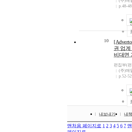
(주)
p.48-48
10
[Adver
권 업계
비대면 
편집부(편
(주)
p.52-52
내보내기
내
맨처음 페이지로
1
2
3
4
5
6
7
맨
페이지로