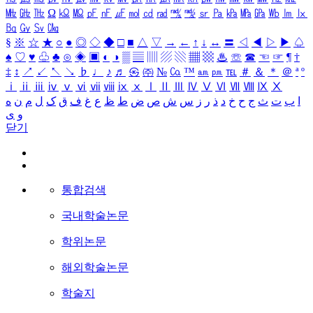
㎒
㎓
㎔
Ω
㏀
㏁
㎊
㎋
㎌
㏖
㏅
㎭
㎮
㎯
㏛
㎩
㎪
㎫
㎬
㏝
㏐
㏓
㏃
㏉
㏜
㏆
§
※
☆
★
○
●
◎
◇
◆
□
■
△
▽
→
←
↑
↓
↔
〓
◁
◀
▷
▶
♤
♠
♡
♥
♧
♣
⊙
◈
▣
◐
◑
▒
▤
▥
▨
▧
▦
▩
♨
☏
☎
☜
☞
¶
†
‡
↕
↗
↙
↖
↘
♭
♩
♪
♬
㉿
㈜
№
㏇
™
㏂
㏘
℡
＃
＆
＊
＠
ª
º
ⅰ
ⅱ
ⅲ
ⅳ
ⅴ
ⅵ
ⅶ
ⅷ
ⅸ
ⅹ
Ⅰ
Ⅱ
Ⅲ
Ⅳ
Ⅴ
Ⅵ
Ⅶ
Ⅷ
Ⅸ
Ⅹ
ا
ب
ت
ث
ج
ح
خ
د
ذ
ر
ز
س
ش
ص
ض
ط
ظ
ع
غ
ف
ق
ک
ل
م
ن
ه
و
ی
닫기
통합검색
국내학술논문
학위논문
해외학술논문
학술지