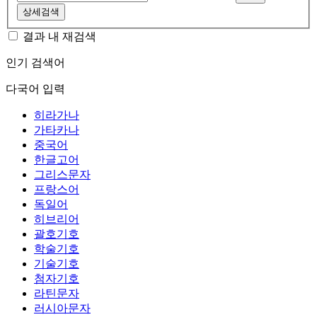
상세검색
결과 내 재검색
인기 검색어
다국어 입력
히라가나
가타카나
중국어
한글고어
그리스문자
프랑스어
독일어
히브리어
괄호기호
학술기호
기술기호
첨자기호
라틴문자
러시아문자