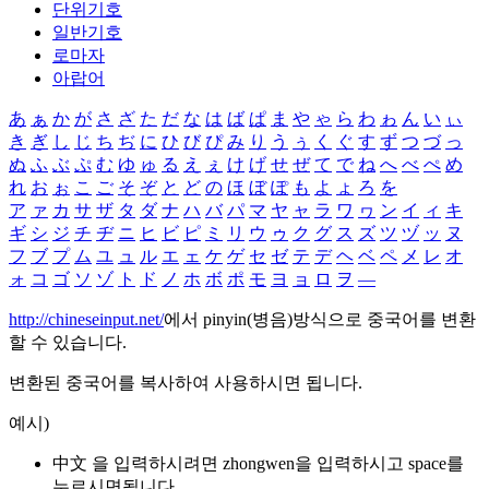
단위기호
일반기호
로마자
아랍어
あ
ぁ
か
が
さ
ざ
た
だ
な
は
ば
ぱ
ま
や
ゃ
ら
わ
ゎ
ん
い
ぃ
き
ぎ
し
じ
ち
ぢ
に
ひ
び
ぴ
み
り
う
ぅ
く
ぐ
す
ず
つ
づ
っ
ぬ
ふ
ぶ
ぷ
む
ゆ
ゅ
る
え
ぇ
け
げ
せ
ぜ
て
で
ね
へ
べ
ぺ
め
れ
お
ぉ
こ
ご
そ
ぞ
と
ど
の
ほ
ぼ
ぽ
も
よ
ょ
ろ
を
ア
ァ
カ
サ
ザ
タ
ダ
ナ
ハ
バ
パ
マ
ヤ
ャ
ラ
ワ
ヮ
ン
イ
ィ
キ
ギ
シ
ジ
チ
ヂ
ニ
ヒ
ビ
ピ
ミ
リ
ウ
ゥ
ク
グ
ス
ズ
ツ
ヅ
ッ
ヌ
フ
ブ
プ
ム
ユ
ュ
ル
エ
ェ
ケ
ゲ
セ
ゼ
テ
デ
ヘ
ベ
ペ
メ
レ
オ
ォ
コ
ゴ
ソ
ゾ
ト
ド
ノ
ホ
ボ
ポ
モ
ヨ
ョ
ロ
ヲ
―
http://chineseinput.net/
에서 pinyin(병음)방식으로 중국어를 변환
할 수 있습니다.
변환된 중국어를 복사하여 사용하시면 됩니다.
예시)
中文 을 입력하시려면
zhongwen
을 입력하시고 space를
누르시면됩니다.