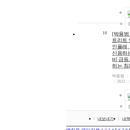
10
[박용범
트리트 
인플레,
신음하는
비 급등
히는 침
박용범
2022
내보내기
내