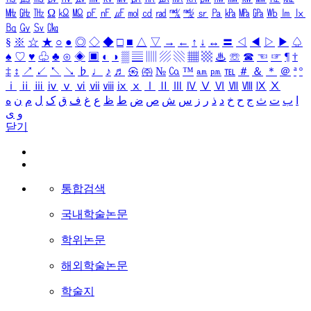
㎒
㎓
㎔
Ω
㏀
㏁
㎊
㎋
㎌
㏖
㏅
㎭
㎮
㎯
㏛
㎩
㎪
㎫
㎬
㏝
㏐
㏓
㏃
㏉
㏜
㏆
§
※
☆
★
○
●
◎
◇
◆
□
■
△
▽
→
←
↑
↓
↔
〓
◁
◀
▷
▶
♤
♠
♡
♥
♧
♣
⊙
◈
▣
◐
◑
▒
▤
▥
▨
▧
▦
▩
♨
☏
☎
☜
☞
¶
†
‡
↕
↗
↙
↖
↘
♭
♩
♪
♬
㉿
㈜
№
㏇
™
㏂
㏘
℡
＃
＆
＊
＠
ª
º
ⅰ
ⅱ
ⅲ
ⅳ
ⅴ
ⅵ
ⅶ
ⅷ
ⅸ
ⅹ
Ⅰ
Ⅱ
Ⅲ
Ⅳ
Ⅴ
Ⅵ
Ⅶ
Ⅷ
Ⅸ
Ⅹ
ا
ب
ت
ث
ج
ح
خ
د
ذ
ر
ز
س
ش
ص
ض
ط
ظ
ع
غ
ف
ق
ک
ل
م
ن
ه
و
ی
닫기
통합검색
국내학술논문
학위논문
해외학술논문
학술지