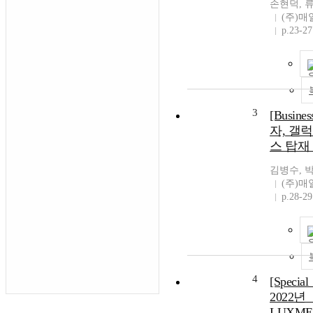
손현덕, 
(주)
p.23-27
3
[Busine
자, 갤
스 탑재
김병수, 
(주)
p.28-29
4
[Speci
2022년
LUXM