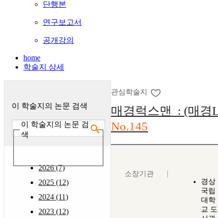
단행본
연구보고서
공개강의
home
학술지 상세
관심학술지
이 학술지의 논문 검색
매경럭스맨 : (매경L
No.145
이 학술지의 논문 검
색
2026 (7)
소장기관
경상
2025 (12)
국립
2024 (11)
대학
교 도
2023 (12)