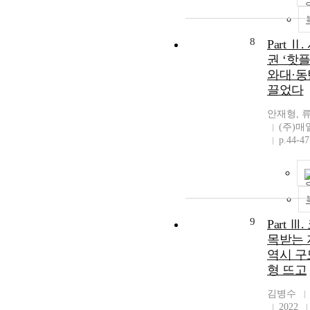
8
Part 
권 ‘핫플
와대·동
끌었다
안재형, 
(주)
p.44-47
9
Part 
목받는 지
역시 구
형 뜨고
김병수
2022