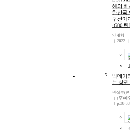
해의 베
한민국 
구선아이
·G80 
안재형
2022
5
빅데이터
는 상권 
편집부(편
(주)
p.38-38