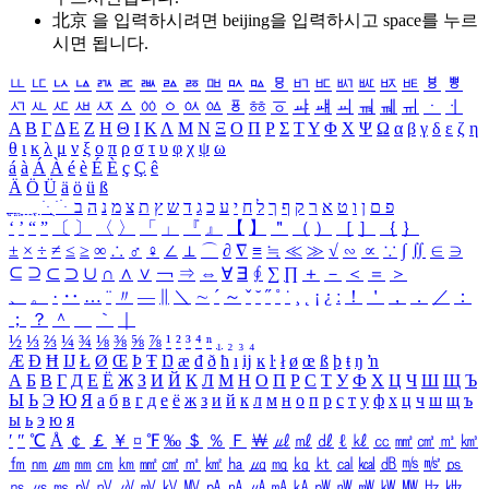
北京 을 입력하시려면
beijing
을 입력하시고 space를 누르
시면 됩니다.
ㅥ
ㅦ
ㅧ
ㅨ
ㅩ
ㅪ
ㅫ
ㅬ
ㅭ
ㅮ
ㅯ
ㅰ
ㅱ
ㅲ
ㅳ
ㅴ
ㅵ
ㅶ
ㅷ
ㅸ
ㅹ
ㅺ
ㅻ
ㅼ
ㅽ
ㅾ
ㅿ
ㆀ
ㆁ
ㆂ
ㆃ
ㆄ
ㆅ
ㆆ
ㆇ
ㆈ
ㆉ
ㆊ
ㆋ
ㆌ
ㆍ
ㆎ
Α
Β
Γ
Δ
Ε
Ζ
Η
Θ
Ι
Κ
Λ
Μ
Ν
Ξ
Ο
Π
Ρ
Σ
Τ
Υ
Φ
Χ
Ψ
Ω
α
β
γ
δ
ε
ζ
η
θ
ι
κ
λ
μ
ν
ξ
ο
π
ρ
σ
τ
υ
φ
χ
ψ
ω
á
à
Á
À
é
è
É
È
ç
Ç
ê
Ä
Ö
Ü
ä
ö
ü
ß
ְ
ֳ
ֲ
ֱ
ָ
ַ
ֵ
ֶ
ִ
ֹ
ּ
ֻ
ׂ
ׁ
ּ
ב
ה
נ
מ
צ
ת
ץ
ש
ד
ג
כ
ע
י
ח
ל
ך
ף
ק
ר
א
ט
ו
ן
ם
פ
‘
’
“
”
〔
〕
〈
〉
「
」
『
』
【
】
＂
（
）
［
］
｛
｝
±
×
÷
≠
≤
≥
∞
∴
♂
♀
∠
⊥
⌒
∂
∇
≡
≒
≪
≫
√
∽
∝
∵
∫
∬
∈
∋
⊆
⊇
⊂
⊃
∪
∩
∧
∨
￢
⇒
⇔
∀
∃
∮
∑
∏
＋
－
＜
＝
＞
、
。
·
‥
…
¨
〃
―
∥
＼
∼
´
～
ˇ
˘
˝
˚
˙
¸
˛
¡
¿
ː
！
＇
，
．
／
：
；
？
＾
＿
｀
｜
½
⅓
⅔
¼
¾
⅛
⅜
⅝
⅞
¹
²
³
⁴
ⁿ
₁
₂
₃
₄
Æ
Ð
Ħ
Ĳ
Ł
Ø
Œ
Þ
Ŧ
Ŋ
æ
đ
ð
ħ
ı
ĳ
ĸ
ŀ
ł
ø
œ
ß
þ
ŧ
ŋ
ŉ
А
Б
В
Г
Д
Е
Ё
Ж
З
И
Й
К
Л
М
Н
О
П
Р
С
Т
У
Ф
Х
Ц
Ч
Ш
Щ
Ъ
Ы
Ь
Э
Ю
Я
а
б
в
г
д
е
ё
ж
з
и
й
к
л
м
н
о
п
р
с
т
у
ф
х
ц
ч
ш
щ
ъ
ы
ь
э
ю
я
′
″
℃
Å
￠
￡
￥
¤
℉
‰
＄
％
Ｆ
￦
㎕
㎖
㎗
ℓ
㎘
㏄
㎣
㎤
㎥
㎦
㎙
㎚
㎛
㎜
㎝
㎞
㎟
㎠
㎡
㎢
㏊
㎍
㎎
㎏
㏏
㎈
㎉
㏈
㎧
㎨
㎰
㎱
㎲
㎳
㎴
㎵
㎶
㎷
㎸
㎹
㎀
㎁
㎂
㎃
㎄
㎺
㎻
㎽
㎾
㎿
㎐
㎑