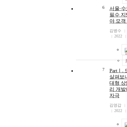
6
서울·수
필수 지
야 모객
김병수
2022
7
PartⅠ
살펴보니
대형 상
리 개발
자극
김영갑
2022