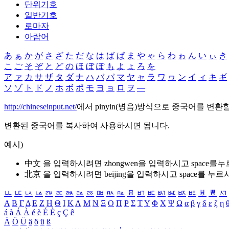
단위기호
일반기호
로마자
아랍어
あ
ぁ
か
が
さ
ざ
た
だ
な
は
ば
ぱ
ま
や
ゃ
ら
わ
ゎ
ん
い
ぃ
き
こ
ご
そ
ぞ
と
ど
の
ほ
ぼ
ぽ
も
よ
ょ
ろ
を
ア
ァ
カ
サ
ザ
タ
ダ
ナ
ハ
バ
パ
マ
ヤ
ャ
ラ
ワ
ヮ
ン
イ
ィ
キ
ギ
ソ
ゾ
ト
ド
ノ
ホ
ボ
ポ
モ
ヨ
ョ
ロ
ヲ
―
http://chineseinput.net/
에서 pinyin(병음)방식으로 중국어를 변환
변환된 중국어를 복사하여 사용하시면 됩니다.
예시)
中文 을 입력하시려면
zhongwen
을 입력하시고 space를
北京 을 입력하시려면
beijing
을 입력하시고 space를 누르
ㅥ
ㅦ
ㅧ
ㅨ
ㅩ
ㅪ
ㅫ
ㅬ
ㅭ
ㅮ
ㅯ
ㅰ
ㅱ
ㅲ
ㅳ
ㅴ
ㅵ
ㅶ
ㅷ
ㅸ
ㅹ
ㅺ
Α
Β
Γ
Δ
Ε
Ζ
Η
Θ
Ι
Κ
Λ
Μ
Ν
Ξ
Ο
Π
Ρ
Σ
Τ
Υ
Φ
Χ
Ψ
Ω
α
β
γ
δ
ε
ζ
η
á
à
Á
À
é
è
É
È
ç
Ç
ê
Ä
Ö
Ü
ä
ö
ü
ß