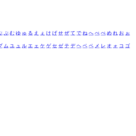
ぶ
ぷ
む
ゆ
ゅ
る
え
ぇ
け
げ
せ
ぜ
て
で
ね
へ
べ
ぺ
め
れ
お
ぉ
プ
ム
ユ
ュ
ル
エ
ェ
ケ
ゲ
セ
ゼ
テ
デ
ヘ
ベ
ペ
メ
レ
オ
ォ
コ
ゴ