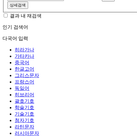
상세검색
결과 내 재검색
인기 검색어
다국어 입력
히라가나
가타카나
중국어
한글고어
그리스문자
프랑스어
독일어
히브리어
괄호기호
학술기호
기술기호
첨자기호
라틴문자
러시아문자