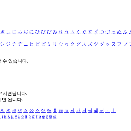
ぎ
し
じ
ち
ぢ
に
ひ
び
ぴ
み
り
う
ぅ
く
ぐ
す
ず
つ
づ
っ
ぬ
ふ
シ
ジ
チ
ヂ
ニ
ヒ
ビ
ピ
ミ
リ
ウ
ゥ
ク
グ
ス
ズ
ツ
ヅ
ッ
ヌ
フ
ブ
할 수 있습니다.
누르시면됩니다.
시면 됩니다.
ㅻ
ㅼ
ㅽ
ㅾ
ㅿ
ㆀ
ㆁ
ㆂ
ㆃ
ㆄ
ㆅ
ㆆ
ㆇ
ㆈ
ㆉ
ㆊ
ㆋ
ㆌ
ㆍ
ㆎ
θ
ι
κ
λ
μ
ν
ξ
ο
π
ρ
σ
τ
υ
φ
χ
ψ
ω