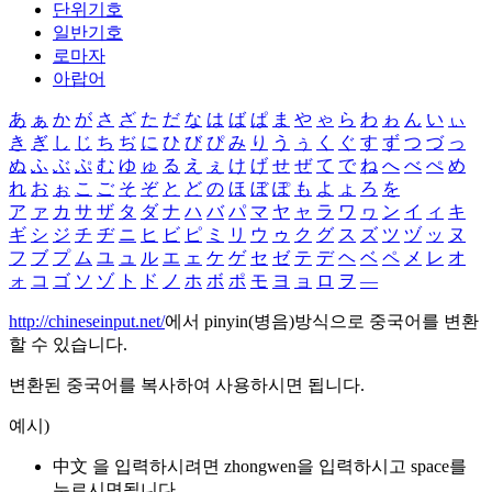
단위기호
일반기호
로마자
아랍어
あ
ぁ
か
が
さ
ざ
た
だ
な
は
ば
ぱ
ま
や
ゃ
ら
わ
ゎ
ん
い
ぃ
き
ぎ
し
じ
ち
ぢ
に
ひ
び
ぴ
み
り
う
ぅ
く
ぐ
す
ず
つ
づ
っ
ぬ
ふ
ぶ
ぷ
む
ゆ
ゅ
る
え
ぇ
け
げ
せ
ぜ
て
で
ね
へ
べ
ぺ
め
れ
お
ぉ
こ
ご
そ
ぞ
と
ど
の
ほ
ぼ
ぽ
も
よ
ょ
ろ
を
ア
ァ
カ
サ
ザ
タ
ダ
ナ
ハ
バ
パ
マ
ヤ
ャ
ラ
ワ
ヮ
ン
イ
ィ
キ
ギ
シ
ジ
チ
ヂ
ニ
ヒ
ビ
ピ
ミ
リ
ウ
ゥ
ク
グ
ス
ズ
ツ
ヅ
ッ
ヌ
フ
ブ
プ
ム
ユ
ュ
ル
エ
ェ
ケ
ゲ
セ
ゼ
テ
デ
ヘ
ベ
ペ
メ
レ
オ
ォ
コ
ゴ
ソ
ゾ
ト
ド
ノ
ホ
ボ
ポ
モ
ヨ
ョ
ロ
ヲ
―
http://chineseinput.net/
에서 pinyin(병음)방식으로 중국어를 변환
할 수 있습니다.
변환된 중국어를 복사하여 사용하시면 됩니다.
예시)
中文 을 입력하시려면
zhongwen
을 입력하시고 space를
누르시면됩니다.