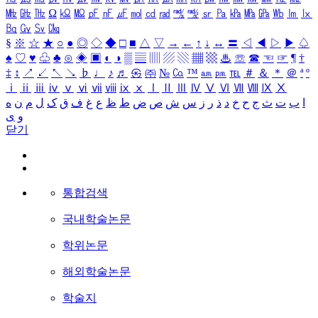
㎒
㎓
㎔
Ω
㏀
㏁
㎊
㎋
㎌
㏖
㏅
㎭
㎮
㎯
㏛
㎩
㎪
㎫
㎬
㏝
㏐
㏓
㏃
㏉
㏜
㏆
§
※
☆
★
○
●
◎
◇
◆
□
■
△
▽
→
←
↑
↓
↔
〓
◁
◀
▷
▶
♤
♠
♡
♥
♧
♣
⊙
◈
▣
◐
◑
▒
▤
▥
▨
▧
▦
▩
♨
☏
☎
☜
☞
¶
†
‡
↕
↗
↙
↖
↘
♭
♩
♪
♬
㉿
㈜
№
㏇
™
㏂
㏘
℡
＃
＆
＊
＠
ª
º
ⅰ
ⅱ
ⅲ
ⅳ
ⅴ
ⅵ
ⅶ
ⅷ
ⅸ
ⅹ
Ⅰ
Ⅱ
Ⅲ
Ⅳ
Ⅴ
Ⅵ
Ⅶ
Ⅷ
Ⅸ
Ⅹ
ا
ب
ت
ث
ج
ح
خ
د
ذ
ر
ز
س
ش
ص
ض
ط
ظ
ع
غ
ف
ق
ک
ل
م
ن
ه
و
ی
닫기
통합검색
국내학술논문
학위논문
해외학술논문
학술지