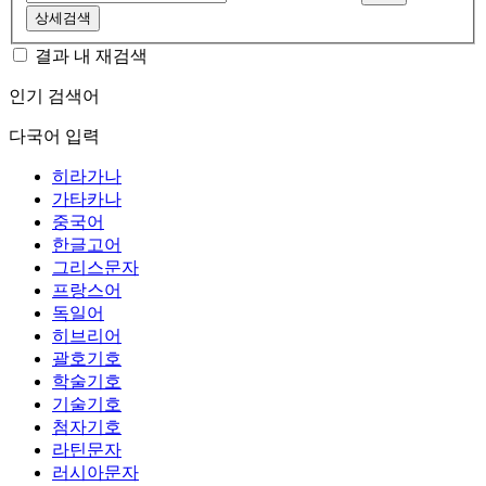
상세검색
결과 내 재검색
인기 검색어
다국어 입력
히라가나
가타카나
중국어
한글고어
그리스문자
프랑스어
독일어
히브리어
괄호기호
학술기호
기술기호
첨자기호
라틴문자
러시아문자