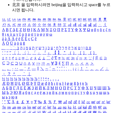
北京 을 입력하시려면
beijing
을 입력하시고 space를 누르
시면 됩니다.
ㅥ
ㅦ
ㅧ
ㅨ
ㅩ
ㅪ
ㅫ
ㅬ
ㅭ
ㅮ
ㅯ
ㅰ
ㅱ
ㅲ
ㅳ
ㅴ
ㅵ
ㅶ
ㅷ
ㅸ
ㅹ
ㅺ
ㅻ
ㅼ
ㅽ
ㅾ
ㅿ
ㆀ
ㆁ
ㆂ
ㆃ
ㆄ
ㆅ
ㆆ
ㆇ
ㆈ
ㆉ
ㆊ
ㆋ
ㆌ
ㆍ
ㆎ
Α
Β
Γ
Δ
Ε
Ζ
Η
Θ
Ι
Κ
Λ
Μ
Ν
Ξ
Ο
Π
Ρ
Σ
Τ
Υ
Φ
Χ
Ψ
Ω
α
β
γ
δ
ε
ζ
η
θ
ι
κ
λ
μ
ν
ξ
ο
π
ρ
σ
τ
υ
φ
χ
ψ
ω
á
à
Á
À
é
è
É
È
ç
Ç
ê
Ä
Ö
Ü
ä
ö
ü
ß
ְ
ֳ
ֲ
ֱ
ָ
ַ
ֵ
ֶ
ִ
ֹ
ּ
ֻ
ׂ
ׁ
ּ
ב
ה
נ
מ
צ
ת
ץ
ש
ד
ג
כ
ע
י
ח
ל
ך
ף
ק
ר
א
ט
ו
ן
ם
פ
‘
’
“
”
〔
〕
〈
〉
「
」
『
』
【
】
＂
（
）
［
］
｛
｝
±
×
÷
≠
≤
≥
∞
∴
♂
♀
∠
⊥
⌒
∂
∇
≡
≒
≪
≫
√
∽
∝
∵
∫
∬
∈
∋
⊆
⊇
⊂
⊃
∪
∩
∧
∨
￢
⇒
⇔
∀
∃
∮
∑
∏
＋
－
＜
＝
＞
、
。
·
‥
…
¨
〃
―
∥
＼
∼
´
～
ˇ
˘
˝
˚
˙
¸
˛
¡
¿
ː
！
＇
，
．
／
：
；
？
＾
＿
｀
｜
½
⅓
⅔
¼
¾
⅛
⅜
⅝
⅞
¹
²
³
⁴
ⁿ
₁
₂
₃
₄
Æ
Ð
Ħ
Ĳ
Ł
Ø
Œ
Þ
Ŧ
Ŋ
æ
đ
ð
ħ
ı
ĳ
ĸ
ŀ
ł
ø
œ
ß
þ
ŧ
ŋ
ŉ
А
Б
В
Г
Д
Е
Ё
Ж
З
И
Й
К
Л
М
Н
О
П
Р
С
Т
У
Ф
Х
Ц
Ч
Ш
Щ
Ъ
Ы
Ь
Э
Ю
Я
а
б
в
г
д
е
ё
ж
з
и
й
к
л
м
н
о
п
р
с
т
у
ф
х
ц
ч
ш
щ
ъ
ы
ь
э
ю
я
′
″
℃
Å
￠
￡
￥
¤
℉
‰
＄
％
Ｆ
￦
㎕
㎖
㎗
ℓ
㎘
㏄
㎣
㎤
㎥
㎦
㎙
㎚
㎛
㎜
㎝
㎞
㎟
㎠
㎡
㎢
㏊
㎍
㎎
㎏
㏏
㎈
㎉
㏈
㎧
㎨
㎰
㎱
㎲
㎳
㎴
㎵
㎶
㎷
㎸
㎹
㎀
㎁
㎂
㎃
㎄
㎺
㎻
㎽
㎾
㎿
㎐
㎑