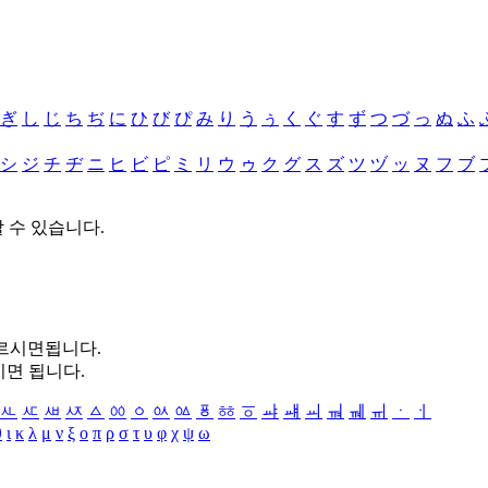
ぎ
し
じ
ち
ぢ
に
ひ
び
ぴ
み
り
う
ぅ
く
ぐ
す
ず
つ
づ
っ
ぬ
ふ
シ
ジ
チ
ヂ
ニ
ヒ
ビ
ピ
ミ
リ
ウ
ゥ
ク
グ
ス
ズ
ツ
ヅ
ッ
ヌ
フ
ブ
할 수 있습니다.
누르시면됩니다.
시면 됩니다.
ㅻ
ㅼ
ㅽ
ㅾ
ㅿ
ㆀ
ㆁ
ㆂ
ㆃ
ㆄ
ㆅ
ㆆ
ㆇ
ㆈ
ㆉ
ㆊ
ㆋ
ㆌ
ㆍ
ㆎ
θ
ι
κ
λ
μ
ν
ξ
ο
π
ρ
σ
τ
υ
φ
χ
ψ
ω