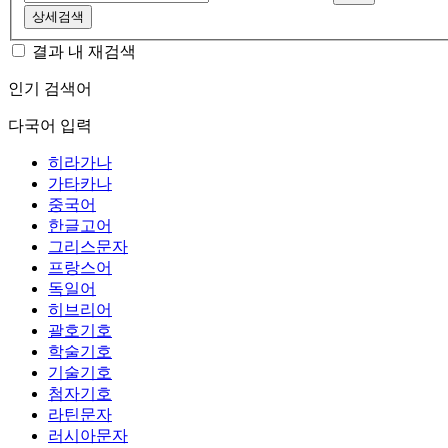
상세검색
결과 내 재검색
인기 검색어
다국어 입력
히라가나
가타카나
중국어
한글고어
그리스문자
프랑스어
독일어
히브리어
괄호기호
학술기호
기술기호
첨자기호
라틴문자
러시아문자