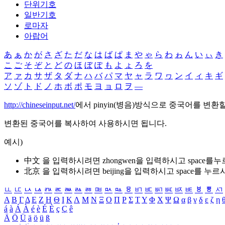
단위기호
일반기호
로마자
아랍어
あ
ぁ
か
が
さ
ざ
た
だ
な
は
ば
ぱ
ま
や
ゃ
ら
わ
ゎ
ん
い
ぃ
き
こ
ご
そ
ぞ
と
ど
の
ほ
ぼ
ぽ
も
よ
ょ
ろ
を
ア
ァ
カ
サ
ザ
タ
ダ
ナ
ハ
バ
パ
マ
ヤ
ャ
ラ
ワ
ヮ
ン
イ
ィ
キ
ギ
ソ
ゾ
ト
ド
ノ
ホ
ボ
ポ
モ
ヨ
ョ
ロ
ヲ
―
http://chineseinput.net/
에서 pinyin(병음)방식으로 중국어를 변환
변환된 중국어를 복사하여 사용하시면 됩니다.
예시)
中文 을 입력하시려면
zhongwen
을 입력하시고 space를
北京 을 입력하시려면
beijing
을 입력하시고 space를 누르
ㅥ
ㅦ
ㅧ
ㅨ
ㅩ
ㅪ
ㅫ
ㅬ
ㅭ
ㅮ
ㅯ
ㅰ
ㅱ
ㅲ
ㅳ
ㅴ
ㅵ
ㅶ
ㅷ
ㅸ
ㅹ
ㅺ
Α
Β
Γ
Δ
Ε
Ζ
Η
Θ
Ι
Κ
Λ
Μ
Ν
Ξ
Ο
Π
Ρ
Σ
Τ
Υ
Φ
Χ
Ψ
Ω
α
β
γ
δ
ε
ζ
η
á
à
Á
À
é
è
É
È
ç
Ç
ê
Ä
Ö
Ü
ä
ö
ü
ß