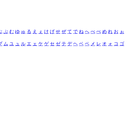
ぶ
ぷ
む
ゆ
ゅ
る
え
ぇ
け
げ
せ
ぜ
て
で
ね
へ
べ
ぺ
め
れ
お
ぉ
プ
ム
ユ
ュ
ル
エ
ェ
ケ
ゲ
セ
ゼ
テ
デ
ヘ
ベ
ペ
メ
レ
オ
ォ
コ
ゴ