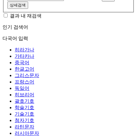
상세검색
결과 내 재검색
인기 검색어
다국어 입력
히라가나
가타카나
중국어
한글고어
그리스문자
프랑스어
독일어
히브리어
괄호기호
학술기호
기술기호
첨자기호
라틴문자
러시아문자