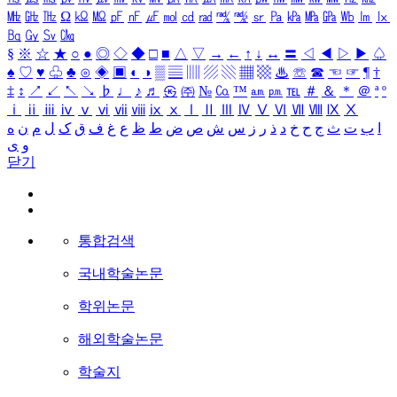
㎒
㎓
㎔
Ω
㏀
㏁
㎊
㎋
㎌
㏖
㏅
㎭
㎮
㎯
㏛
㎩
㎪
㎫
㎬
㏝
㏐
㏓
㏃
㏉
㏜
㏆
§
※
☆
★
○
●
◎
◇
◆
□
■
△
▽
→
←
↑
↓
↔
〓
◁
◀
▷
▶
♤
♠
♡
♥
♧
♣
⊙
◈
▣
◐
◑
▒
▤
▥
▨
▧
▦
▩
♨
☏
☎
☜
☞
¶
†
‡
↕
↗
↙
↖
↘
♭
♩
♪
♬
㉿
㈜
№
㏇
™
㏂
㏘
℡
＃
＆
＊
＠
ª
º
ⅰ
ⅱ
ⅲ
ⅳ
ⅴ
ⅵ
ⅶ
ⅷ
ⅸ
ⅹ
Ⅰ
Ⅱ
Ⅲ
Ⅳ
Ⅴ
Ⅵ
Ⅶ
Ⅷ
Ⅸ
Ⅹ
ا
ب
ت
ث
ج
ح
خ
د
ذ
ر
ز
س
ش
ص
ض
ط
ظ
ع
غ
ف
ق
ک
ل
م
ن
ه
و
ی
닫기
통합검색
국내학술논문
학위논문
해외학술논문
학술지