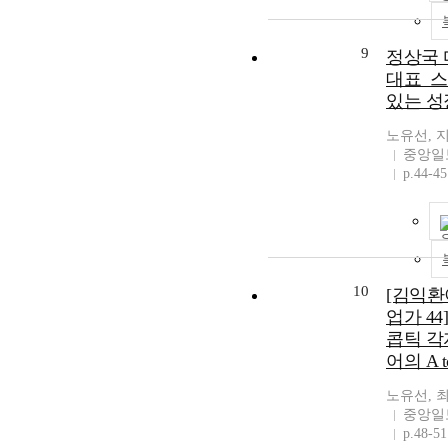
9
정상국
대표_스
있는 성
노유선, 
중앙일
p.44-45
10
[김익환
업가 4
콥틱 각
어의 A t
노유선, 
중앙일
p.48-51