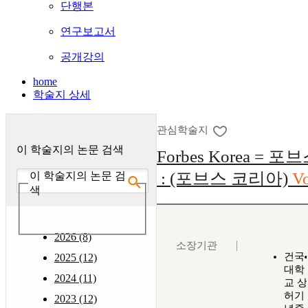
단행본
연구보고서
공개강의
home
학술지 상세
관심학술지
이 학술지의 논문 검색
Forbes Korea = 
: (포브스 코리아)
Vo
이 학술지의 논문 검
색
2026 (8)
소장기관
건국
2025 (12)
대학
2024 (11)
교 상
허기
2023 (12)