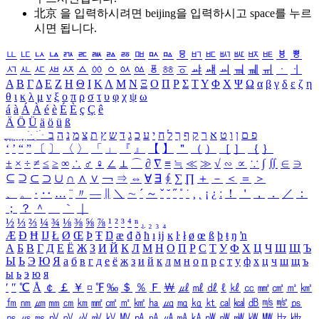
北京 을 입력하시려면
beijing
을 입력하시고 space를 누르
시면 됩니다.
ㅥ
ㅦ
ㅧ
ㅨ
ㅩ
ㅪ
ㅫ
ㅬ
ㅭ
ㅮ
ㅯ
ㅰ
ㅱ
ㅲ
ㅳ
ㅴ
ㅵ
ㅶ
ㅷ
ㅸ
ㅹ
ㅺ
ㅻ
ㅼ
ㅽ
ㅾ
ㅿ
ㆀ
ㆁ
ㆂ
ㆃ
ㆄ
ㆅ
ㆆ
ㆇ
ㆈ
ㆉ
ㆊ
ㆋ
ㆌ
ㆍ
ㆎ
Α
Β
Γ
Δ
Ε
Ζ
Η
Θ
Ι
Κ
Λ
Μ
Ν
Ξ
Ο
Π
Ρ
Σ
Τ
Υ
Φ
Χ
Ψ
Ω
α
β
γ
δ
ε
ζ
η
θ
ι
κ
λ
μ
ν
ξ
ο
π
ρ
σ
τ
υ
φ
χ
ψ
ω
á
à
Á
À
é
è
É
È
ç
Ç
ê
Ä
Ö
Ü
ä
ö
ü
ß
ְ
ֳ
ֲ
ֱ
ָ
ַ
ֵ
ֶ
ִ
ֹ
ּ
ֻ
ׂ
ׁ
ּ
ב
ה
נ
מ
צ
ת
ץ
ש
ד
ג
כ
ע
י
ח
ל
ך
ף
ק
ר
א
ט
ו
ן
ם
פ
‘
’
“
”
〔
〕
〈
〉
「
」
『
』
【
】
＂
（
）
［
］
｛
｝
±
×
÷
≠
≤
≥
∞
∴
♂
♀
∠
⊥
⌒
∂
∇
≡
≒
≪
≫
√
∽
∝
∵
∫
∬
∈
∋
⊆
⊇
⊂
⊃
∪
∩
∧
∨
￢
⇒
⇔
∀
∃
∮
∑
∏
＋
－
＜
＝
＞
、
。
·
‥
…
¨
〃
―
∥
＼
∼
´
～
ˇ
˘
˝
˚
˙
¸
˛
¡
¿
ː
！
＇
，
．
／
：
；
？
＾
＿
｀
｜
½
⅓
⅔
¼
¾
⅛
⅜
⅝
⅞
¹
²
³
⁴
ⁿ
₁
₂
₃
₄
Æ
Ð
Ħ
Ĳ
Ł
Ø
Œ
Þ
Ŧ
Ŋ
æ
đ
ð
ħ
ı
ĳ
ĸ
ŀ
ł
ø
œ
ß
þ
ŧ
ŋ
ŉ
А
Б
В
Г
Д
Е
Ё
Ж
З
И
Й
К
Л
М
Н
О
П
Р
С
Т
У
Ф
Х
Ц
Ч
Ш
Щ
Ъ
Ы
Ь
Э
Ю
Я
а
б
в
г
д
е
ё
ж
з
и
й
к
л
м
н
о
п
р
с
т
у
ф
х
ц
ч
ш
щ
ъ
ы
ь
э
ю
я
′
″
℃
Å
￠
￡
￥
¤
℉
‰
＄
％
Ｆ
￦
㎕
㎖
㎗
ℓ
㎘
㏄
㎣
㎤
㎥
㎦
㎙
㎚
㎛
㎜
㎝
㎞
㎟
㎠
㎡
㎢
㏊
㎍
㎎
㎏
㏏
㎈
㎉
㏈
㎧
㎨
㎰
㎱
㎲
㎳
㎴
㎵
㎶
㎷
㎸
㎹
㎀
㎁
㎂
㎃
㎄
㎺
㎻
㎽
㎾
㎿
㎐
㎑