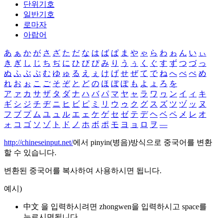
단위기호
일반기호
로마자
아랍어
あ
ぁ
か
が
さ
ざ
た
だ
な
は
ば
ぱ
ま
や
ゃ
ら
わ
ゎ
ん
い
ぃ
き
ぎ
し
じ
ち
ぢ
に
ひ
び
ぴ
み
り
う
ぅ
く
ぐ
す
ず
つ
づ
っ
ぬ
ふ
ぶ
ぷ
む
ゆ
ゅ
る
え
ぇ
け
げ
せ
ぜ
て
で
ね
へ
べ
ぺ
め
れ
お
ぉ
こ
ご
そ
ぞ
と
ど
の
ほ
ぼ
ぽ
も
よ
ょ
ろ
を
ア
ァ
カ
サ
ザ
タ
ダ
ナ
ハ
バ
パ
マ
ヤ
ャ
ラ
ワ
ヮ
ン
イ
ィ
キ
ギ
シ
ジ
チ
ヂ
ニ
ヒ
ビ
ピ
ミ
リ
ウ
ゥ
ク
グ
ス
ズ
ツ
ヅ
ッ
ヌ
フ
ブ
プ
ム
ユ
ュ
ル
エ
ェ
ケ
ゲ
セ
ゼ
テ
デ
ヘ
ベ
ペ
メ
レ
オ
ォ
コ
ゴ
ソ
ゾ
ト
ド
ノ
ホ
ボ
ポ
モ
ヨ
ョ
ロ
ヲ
―
http://chineseinput.net/
에서 pinyin(병음)방식으로 중국어를 변환
할 수 있습니다.
변환된 중국어를 복사하여 사용하시면 됩니다.
예시)
中文 을 입력하시려면
zhongwen
을 입력하시고 space를
누르시면됩니다.