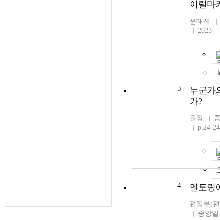
이럴마
윤태석
2023
3
누군가의
가?
폴장
p.24-24
4
멘토링
편집부(편
중앙일