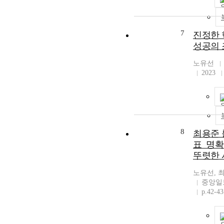
7
진정한 
성공의 
노유선
2023
8
최용준 룰
표_명확
뚜렷한 
노유선, 
중앙일
p.42-43