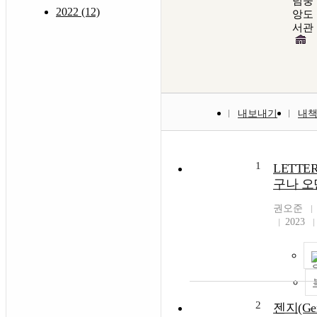
념중
2022 (12)
앙도
서관
내보내기
내
1
LETTER 
구나 
권오준
2023
2
젠지(Ge