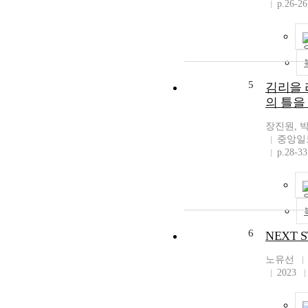
p.26-26
5
김리을 
의 틀을
장진원, 
중앙일
p.28-33
6
NEXT S
노유선
2023