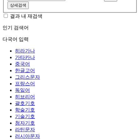
상세검색
결과 내 재검색
인기 검색어
다국어 입력
히라가나
가타카나
중국어
한글고어
그리스문자
프랑스어
독일어
히브리어
괄호기호
학술기호
기술기호
첨자기호
라틴문자
러시아문자