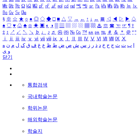
㎒
㎓
㎔
Ω
㏀
㏁
㎊
㎋
㎌
㏖
㏅
㎭
㎮
㎯
㏛
㎩
㎪
㎫
㎬
㏝
㏐
㏓
㏃
㏉
㏜
㏆
§
※
☆
★
○
●
◎
◇
◆
□
■
△
▽
→
←
↑
↓
↔
〓
◁
◀
▷
▶
♤
♠
♡
♥
♧
♣
⊙
◈
▣
◐
◑
▒
▤
▥
▨
▧
▦
▩
♨
☏
☎
☜
☞
¶
†
‡
↕
↗
↙
↖
↘
♭
♩
♪
♬
㉿
㈜
№
㏇
™
㏂
㏘
℡
＃
＆
＊
＠
ª
º
ⅰ
ⅱ
ⅲ
ⅳ
ⅴ
ⅵ
ⅶ
ⅷ
ⅸ
ⅹ
Ⅰ
Ⅱ
Ⅲ
Ⅳ
Ⅴ
Ⅵ
Ⅶ
Ⅷ
Ⅸ
Ⅹ
ا
ب
ت
ث
ج
ح
خ
د
ذ
ر
ز
س
ش
ص
ض
ط
ظ
ع
غ
ف
ق
ک
ل
م
ن
ه
و
ی
닫기
통합검색
국내학술논문
학위논문
해외학술논문
학술지