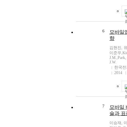
6
모바일앱
향
김현진, 
이준우,Kim,
J.M.,Park,
J.W.
한국전
2014
7
모바일 
술과 표
이승재, 