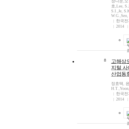
정다운,오
호,Lee, S.J
S.I.,Je, S
W.G.,Seo,
한국전
2014
8
고해상도
지털 사
산업동
정효택, 윤
H.T.,Yoon
한국전
2014