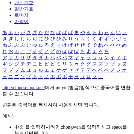
단위기호
일반기호
로마자
아랍어
あ
ぁ
か
が
さ
ざ
た
だ
な
は
ば
ぱ
ま
や
ゃ
ら
わ
ゎ
ん
い
ぃ
き
ぎ
し
じ
ち
ぢ
に
ひ
び
ぴ
み
り
う
ぅ
く
ぐ
す
ず
つ
づ
っ
ぬ
ふ
ぶ
ぷ
む
ゆ
ゅ
る
え
ぇ
け
げ
せ
ぜ
て
で
ね
へ
べ
ぺ
め
れ
お
ぉ
こ
ご
そ
ぞ
と
ど
の
ほ
ぼ
ぽ
も
よ
ょ
ろ
を
ア
ァ
カ
サ
ザ
タ
ダ
ナ
ハ
バ
パ
マ
ヤ
ャ
ラ
ワ
ヮ
ン
イ
ィ
キ
ギ
シ
ジ
チ
ヂ
ニ
ヒ
ビ
ピ
ミ
リ
ウ
ゥ
ク
グ
ス
ズ
ツ
ヅ
ッ
ヌ
フ
ブ
プ
ム
ユ
ュ
ル
エ
ェ
ケ
ゲ
セ
ゼ
テ
デ
ヘ
ベ
ペ
メ
レ
オ
ォ
コ
ゴ
ソ
ゾ
ト
ド
ノ
ホ
ボ
ポ
モ
ヨ
ョ
ロ
ヲ
―
http://chineseinput.net/
에서 pinyin(병음)방식으로 중국어를 변환
할 수 있습니다.
변환된 중국어를 복사하여 사용하시면 됩니다.
예시)
中文 을 입력하시려면
zhongwen
을 입력하시고 space를
누르시면됩니다.