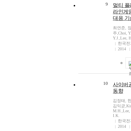
9
멀티 플
라인게
대응 
최연준, 
주,Choi, Y.
Y.J.,Lee, H
한국전
2014
10
사이버
동향
김정태, 
김익균,Kim,
M.H.,Lee, 
I.K.
한국전
2014