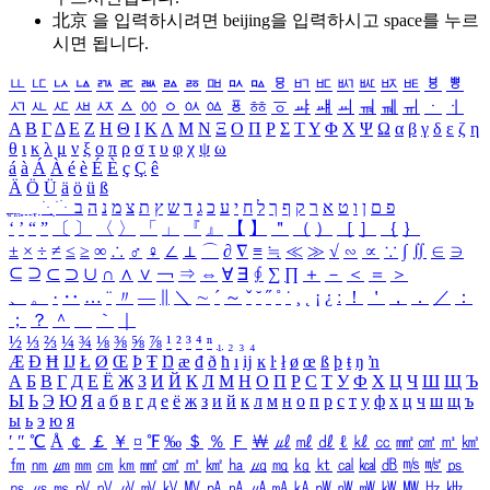
北京 을 입력하시려면
beijing
을 입력하시고 space를 누르
시면 됩니다.
ㅥ
ㅦ
ㅧ
ㅨ
ㅩ
ㅪ
ㅫ
ㅬ
ㅭ
ㅮ
ㅯ
ㅰ
ㅱ
ㅲ
ㅳ
ㅴ
ㅵ
ㅶ
ㅷ
ㅸ
ㅹ
ㅺ
ㅻ
ㅼ
ㅽ
ㅾ
ㅿ
ㆀ
ㆁ
ㆂ
ㆃ
ㆄ
ㆅ
ㆆ
ㆇ
ㆈ
ㆉ
ㆊ
ㆋ
ㆌ
ㆍ
ㆎ
Α
Β
Γ
Δ
Ε
Ζ
Η
Θ
Ι
Κ
Λ
Μ
Ν
Ξ
Ο
Π
Ρ
Σ
Τ
Υ
Φ
Χ
Ψ
Ω
α
β
γ
δ
ε
ζ
η
θ
ι
κ
λ
μ
ν
ξ
ο
π
ρ
σ
τ
υ
φ
χ
ψ
ω
á
à
Á
À
é
è
É
È
ç
Ç
ê
Ä
Ö
Ü
ä
ö
ü
ß
ְ
ֳ
ֲ
ֱ
ָ
ַ
ֵ
ֶ
ִ
ֹ
ּ
ֻ
ׂ
ׁ
ּ
ב
ה
נ
מ
צ
ת
ץ
ש
ד
ג
כ
ע
י
ח
ל
ך
ף
ק
ר
א
ט
ו
ן
ם
פ
‘
’
“
”
〔
〕
〈
〉
「
」
『
』
【
】
＂
（
）
［
］
｛
｝
±
×
÷
≠
≤
≥
∞
∴
♂
♀
∠
⊥
⌒
∂
∇
≡
≒
≪
≫
√
∽
∝
∵
∫
∬
∈
∋
⊆
⊇
⊂
⊃
∪
∩
∧
∨
￢
⇒
⇔
∀
∃
∮
∑
∏
＋
－
＜
＝
＞
、
。
·
‥
…
¨
〃
―
∥
＼
∼
´
～
ˇ
˘
˝
˚
˙
¸
˛
¡
¿
ː
！
＇
，
．
／
：
；
？
＾
＿
｀
｜
½
⅓
⅔
¼
¾
⅛
⅜
⅝
⅞
¹
²
³
⁴
ⁿ
₁
₂
₃
₄
Æ
Ð
Ħ
Ĳ
Ł
Ø
Œ
Þ
Ŧ
Ŋ
æ
đ
ð
ħ
ı
ĳ
ĸ
ŀ
ł
ø
œ
ß
þ
ŧ
ŋ
ŉ
А
Б
В
Г
Д
Е
Ё
Ж
З
И
Й
К
Л
М
Н
О
П
Р
С
Т
У
Ф
Х
Ц
Ч
Ш
Щ
Ъ
Ы
Ь
Э
Ю
Я
а
б
в
г
д
е
ё
ж
з
и
й
к
л
м
н
о
п
р
с
т
у
ф
х
ц
ч
ш
щ
ъ
ы
ь
э
ю
я
′
″
℃
Å
￠
￡
￥
¤
℉
‰
＄
％
Ｆ
￦
㎕
㎖
㎗
ℓ
㎘
㏄
㎣
㎤
㎥
㎦
㎙
㎚
㎛
㎜
㎝
㎞
㎟
㎠
㎡
㎢
㏊
㎍
㎎
㎏
㏏
㎈
㎉
㏈
㎧
㎨
㎰
㎱
㎲
㎳
㎴
㎵
㎶
㎷
㎸
㎹
㎀
㎁
㎂
㎃
㎄
㎺
㎻
㎽
㎾
㎿
㎐
㎑