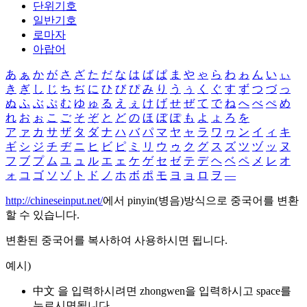
단위기호
일반기호
로마자
아랍어
あ
ぁ
か
が
さ
ざ
た
だ
な
は
ば
ぱ
ま
や
ゃ
ら
わ
ゎ
ん
い
ぃ
き
ぎ
し
じ
ち
ぢ
に
ひ
び
ぴ
み
り
う
ぅ
く
ぐ
す
ず
つ
づ
っ
ぬ
ふ
ぶ
ぷ
む
ゆ
ゅ
る
え
ぇ
け
げ
せ
ぜ
て
で
ね
へ
べ
ぺ
め
れ
お
ぉ
こ
ご
そ
ぞ
と
ど
の
ほ
ぼ
ぽ
も
よ
ょ
ろ
を
ア
ァ
カ
サ
ザ
タ
ダ
ナ
ハ
バ
パ
マ
ヤ
ャ
ラ
ワ
ヮ
ン
イ
ィ
キ
ギ
シ
ジ
チ
ヂ
ニ
ヒ
ビ
ピ
ミ
リ
ウ
ゥ
ク
グ
ス
ズ
ツ
ヅ
ッ
ヌ
フ
ブ
プ
ム
ユ
ュ
ル
エ
ェ
ケ
ゲ
セ
ゼ
テ
デ
ヘ
ベ
ペ
メ
レ
オ
ォ
コ
ゴ
ソ
ゾ
ト
ド
ノ
ホ
ボ
ポ
モ
ヨ
ョ
ロ
ヲ
―
http://chineseinput.net/
에서 pinyin(병음)방식으로 중국어를 변환
할 수 있습니다.
변환된 중국어를 복사하여 사용하시면 됩니다.
예시)
中文 을 입력하시려면
zhongwen
을 입력하시고 space를
누르시면됩니다.