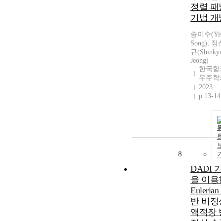
정렬 패
기법 개
송이수(Yis
Song), 
규(Shinky
Jeong)
한국항
우주학
2023
p.13-14
8
DADI 
을 이용
Euleria
반 비정
액적장 