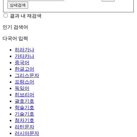
상세검색
결과 내 재검색
인기 검색어
다국어 입력
히라가나
가타카나
중국어
한글고어
그리스문자
프랑스어
독일어
히브리어
괄호기호
학술기호
기술기호
첨자기호
라틴문자
러시아문자