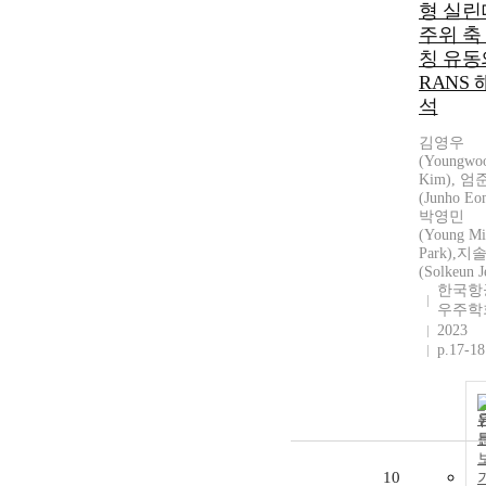
형 실린
주위 축
칭 유동
RANS 
석
김영우
(Youngwo
Kim), 
(Junho Eo
박영민
(Young M
Park),지
(Solkeun J
한국항
우주학
2023
p.17-18
10