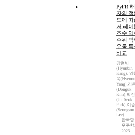
PyFR 
자의 정
도에 따
저 레이
즈수 익
주위 박
유동 특
비교
강현빈
(Hyunbin
Kang), 
욱(Hyeon
Yang),
(Donguk
Kim),박
(Jin Seok
Park),이
(Seongsoo
Lee)
한국항
우주학
2023