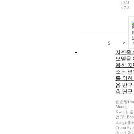
2023
p.7-8
5
차원축
모델을 
용한 지
소음 평
를 위한
음 반구
측 연구
권순명(So
Moung
Kwon), 
업(Yu Eop
Kang),
(Yoon Pyo
Hong),