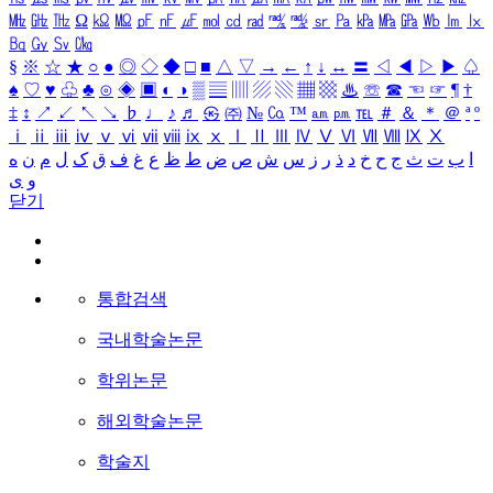
㎒
㎓
㎔
Ω
㏀
㏁
㎊
㎋
㎌
㏖
㏅
㎭
㎮
㎯
㏛
㎩
㎪
㎫
㎬
㏝
㏐
㏓
㏃
㏉
㏜
㏆
§
※
☆
★
○
●
◎
◇
◆
□
■
△
▽
→
←
↑
↓
↔
〓
◁
◀
▷
▶
♤
♠
♡
♥
♧
♣
⊙
◈
▣
◐
◑
▒
▤
▥
▨
▧
▦
▩
♨
☏
☎
☜
☞
¶
†
‡
↕
↗
↙
↖
↘
♭
♩
♪
♬
㉿
㈜
№
㏇
™
㏂
㏘
℡
＃
＆
＊
＠
ª
º
ⅰ
ⅱ
ⅲ
ⅳ
ⅴ
ⅵ
ⅶ
ⅷ
ⅸ
ⅹ
Ⅰ
Ⅱ
Ⅲ
Ⅳ
Ⅴ
Ⅵ
Ⅶ
Ⅷ
Ⅸ
Ⅹ
ا
ب
ت
ث
ج
ح
خ
د
ذ
ر
ز
س
ش
ص
ض
ط
ظ
ع
غ
ف
ق
ک
ل
م
ن
ه
و
ی
닫기
통합검색
국내학술논문
학위논문
해외학술논문
학술지