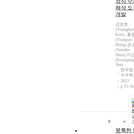
정식 수
해석 도
개발
김영효
(Younghy
Kim), 
(Yoonpyo
Hong),
(Soonho
Shon),
(Kwanjun
Yee)
한국항
우주학
2023
p.15-16
9
뭉툭한 