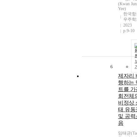
(Kwan Jun
Yee)
한국항
우주학
2023
p.9-10
6
제자리 
행하는 
트를 가
회전체
비정상 
태 유동
및 공력
음
임태균(Ta