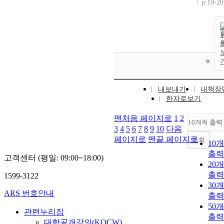
p.19-20
내보내기
내책장
한자로보기
맨처음 페이지로
1
2
10개씩 출력
3
4
5
6
7
8
9
10
다음
페이지로
맨끝 페이지로
조회
10
출력
고객센터 (평일: 09:00~18:00)
20
출력
1599-3122
30
ARS 번호안내
출력
50
관련누리집
출력
대학공개강의(KOCW)