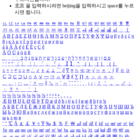
北京 을 입력하시려면
beijing
을 입력하시고 space를 누르
시면 됩니다.
ㅥ
ㅦ
ㅧ
ㅨ
ㅩ
ㅪ
ㅫ
ㅬ
ㅭ
ㅮ
ㅯ
ㅰ
ㅱ
ㅲ
ㅳ
ㅴ
ㅵ
ㅶ
ㅷ
ㅸ
ㅹ
ㅺ
ㅻ
ㅼ
ㅽ
ㅾ
ㅿ
ㆀ
ㆁ
ㆂ
ㆃ
ㆄ
ㆅ
ㆆ
ㆇ
ㆈ
ㆉ
ㆊ
ㆋ
ㆌ
ㆍ
ㆎ
Α
Β
Γ
Δ
Ε
Ζ
Η
Θ
Ι
Κ
Λ
Μ
Ν
Ξ
Ο
Π
Ρ
Σ
Τ
Υ
Φ
Χ
Ψ
Ω
α
β
γ
δ
ε
ζ
η
θ
ι
κ
λ
μ
ν
ξ
ο
π
ρ
σ
τ
υ
φ
χ
ψ
ω
á
à
Á
À
é
è
É
È
ç
Ç
ê
Ä
Ö
Ü
ä
ö
ü
ß
ְ
ֳ
ֲ
ֱ
ָ
ַ
ֵ
ֶ
ִ
ֹ
ּ
ֻ
ׂ
ׁ
ּ
ב
ה
נ
מ
צ
ת
ץ
ש
ד
ג
כ
ע
י
ח
ל
ך
ף
ק
ר
א
ט
ו
ן
ם
פ
‘
’
“
”
〔
〕
〈
〉
「
」
『
』
【
】
＂
（
）
［
］
｛
｝
±
×
÷
≠
≤
≥
∞
∴
♂
♀
∠
⊥
⌒
∂
∇
≡
≒
≪
≫
√
∽
∝
∵
∫
∬
∈
∋
⊆
⊇
⊂
⊃
∪
∩
∧
∨
￢
⇒
⇔
∀
∃
∮
∑
∏
＋
－
＜
＝
＞
、
。
·
‥
…
¨
〃
―
∥
＼
∼
´
～
ˇ
˘
˝
˚
˙
¸
˛
¡
¿
ː
！
＇
，
．
／
：
；
？
＾
＿
｀
｜
½
⅓
⅔
¼
¾
⅛
⅜
⅝
⅞
¹
²
³
⁴
ⁿ
₁
₂
₃
₄
Æ
Ð
Ħ
Ĳ
Ł
Ø
Œ
Þ
Ŧ
Ŋ
æ
đ
ð
ħ
ı
ĳ
ĸ
ŀ
ł
ø
œ
ß
þ
ŧ
ŋ
ŉ
А
Б
В
Г
Д
Е
Ё
Ж
З
И
Й
К
Л
М
Н
О
П
Р
С
Т
У
Ф
Х
Ц
Ч
Ш
Щ
Ъ
Ы
Ь
Э
Ю
Я
а
б
в
г
д
е
ё
ж
з
и
й
к
л
м
н
о
п
р
с
т
у
ф
х
ц
ч
ш
щ
ъ
ы
ь
э
ю
я
′
″
℃
Å
￠
￡
￥
¤
℉
‰
＄
％
Ｆ
￦
㎕
㎖
㎗
ℓ
㎘
㏄
㎣
㎤
㎥
㎦
㎙
㎚
㎛
㎜
㎝
㎞
㎟
㎠
㎡
㎢
㏊
㎍
㎎
㎏
㏏
㎈
㎉
㏈
㎧
㎨
㎰
㎱
㎲
㎳
㎴
㎵
㎶
㎷
㎸
㎹
㎀
㎁
㎂
㎃
㎄
㎺
㎻
㎽
㎾
㎿
㎐
㎑