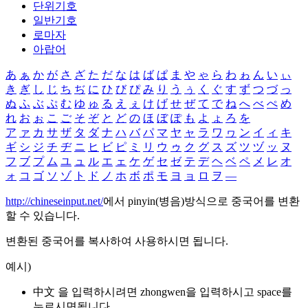
단위기호
일반기호
로마자
아랍어
あ
ぁ
か
が
さ
ざ
た
だ
な
は
ば
ぱ
ま
や
ゃ
ら
わ
ゎ
ん
い
ぃ
き
ぎ
し
じ
ち
ぢ
に
ひ
び
ぴ
み
り
う
ぅ
く
ぐ
す
ず
つ
づ
っ
ぬ
ふ
ぶ
ぷ
む
ゆ
ゅ
る
え
ぇ
け
げ
せ
ぜ
て
で
ね
へ
べ
ぺ
め
れ
お
ぉ
こ
ご
そ
ぞ
と
ど
の
ほ
ぼ
ぽ
も
よ
ょ
ろ
を
ア
ァ
カ
サ
ザ
タ
ダ
ナ
ハ
バ
パ
マ
ヤ
ャ
ラ
ワ
ヮ
ン
イ
ィ
キ
ギ
シ
ジ
チ
ヂ
ニ
ヒ
ビ
ピ
ミ
リ
ウ
ゥ
ク
グ
ス
ズ
ツ
ヅ
ッ
ヌ
フ
ブ
プ
ム
ユ
ュ
ル
エ
ェ
ケ
ゲ
セ
ゼ
テ
デ
ヘ
ベ
ペ
メ
レ
オ
ォ
コ
ゴ
ソ
ゾ
ト
ド
ノ
ホ
ボ
ポ
モ
ヨ
ョ
ロ
ヲ
―
http://chineseinput.net/
에서 pinyin(병음)방식으로 중국어를 변환
할 수 있습니다.
변환된 중국어를 복사하여 사용하시면 됩니다.
예시)
中文 을 입력하시려면
zhongwen
을 입력하시고 space를
누르시면됩니다.