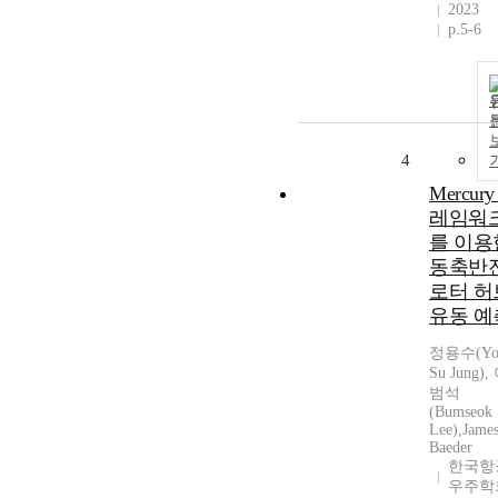
2023
p.5-6
4
Mercur
레임워
를 이용
동축반
로터 허
유동 예
정용수(Yo
Su Jung),
범석
(Bumseok
Lee),Jame
Baeder
한국항
우주학