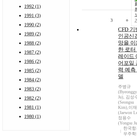
1992 (1)
1991 (3)
3
1990 (2)
CFD 기
1989 (2)
인공신
망을 이
1988 (2)
한 로터
1987 (2)
레이드 
1986 (2)
어포일 
력 예측
1985 (2)
델
1984 (2)
주병규
1983 (2)
(Byeongg
Ju), 김성
1982 (2)
(Seongsu
1981 (1)
Kim),이
(Jaewon Le
1980 (1)
정용수
(Yongsu J
한국항
우주학