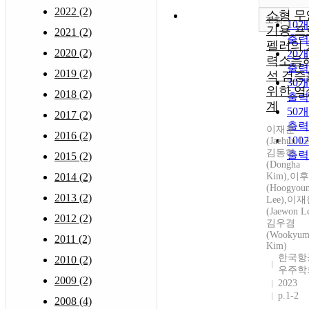
2022 (2)
소형 무
조회
10
기용 프
2021 (2)
출력
펠러의 
2020 (2)
20
력소음
출력
2019 (2)
석 검증
30
위한 역
2018 (2)
출력
계
50
2017 (2)
출력
이재훈
2016 (2)
10
(Jaehun Le
김동하
출력
2015 (2)
(Dongha
2014 (2)
Kim),이
(Hoogyou
2013 (2)
Lee),이
(Jaewon Le
2012 (2)
김우겸
(Wookyu
2011 (2)
Kim)
한국항
2010 (2)
우주학
2009 (2)
2023
p.1-2
2008 (4)