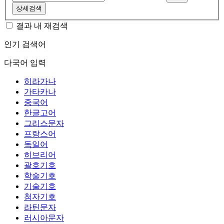
상세검색
결과 내 재검색
인기 검색어
다국어 입력
히라가나
가타카나
중국어
한글고어
그리스문자
프랑스어
독일어
히브리어
괄호기호
학술기호
기술기호
첨자기호
라틴문자
러시아문자