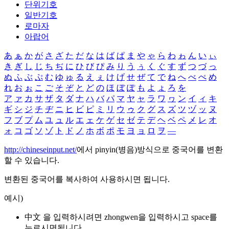
단위기호
일반기호
로마자
아랍어
あ
ぁ
か
が
さ
ざ
た
だ
な
は
ば
ぱ
ま
や
ゃ
ら
わ
ゎ
ん
い
ぃ
き
ぎ
し
じ
ち
ぢ
に
ひ
び
ぴ
み
り
う
ぅ
く
ぐ
す
ず
つ
づ
っ
ぬ
ふ
ぶ
ぷ
む
ゆ
ゅ
る
え
ぇ
け
げ
せ
ぜ
て
で
ね
へ
べ
ぺ
め
れ
お
ぉ
こ
ご
そ
ぞ
と
ど
の
ほ
ぼ
ぽ
も
よ
ょ
ろ
を
ア
ァ
カ
サ
ザ
タ
ダ
ナ
ハ
バ
パ
マ
ヤ
ャ
ラ
ワ
ヮ
ン
イ
ィ
キ
ギ
シ
ジ
チ
ヂ
ニ
ヒ
ビ
ピ
ミ
リ
ウ
ゥ
ク
グ
ス
ズ
ツ
ヅ
ッ
ヌ
フ
ブ
プ
ム
ユ
ュ
ル
エ
ェ
ケ
ゲ
セ
ゼ
テ
デ
ヘ
ベ
ペ
メ
レ
オ
ォ
コ
ゴ
ソ
ゾ
ト
ド
ノ
ホ
ボ
ポ
モ
ヨ
ョ
ロ
ヲ
―
http://chineseinput.net/
에서 pinyin(병음)방식으로 중국어를 변환
할 수 있습니다.
변환된 중국어를 복사하여 사용하시면 됩니다.
예시)
中文 을 입력하시려면
zhongwen
을 입력하시고 space를
누르시면됩니다.