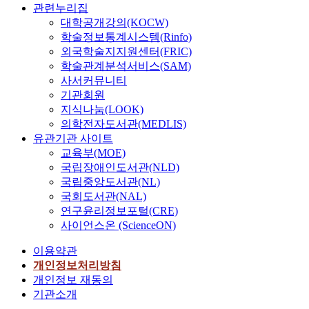
관련누리집
대학공개강의(KOCW)
학술정보통계시스템(Rinfo)
외국학술지지원센터(FRIC)
학술관계분석서비스(SAM)
사서커뮤니티
기관회원
지식나눔(LOOK)
의학전자도서관(MEDLIS)
유관기관 사이트
교육부(MOE)
국립장애인도서관(NLD)
국립중앙도서관(NL)
국회도서관(NAL)
연구윤리정보포털(CRE)
사이언스온 (ScienceON)
이용약관
개인정보처리방침
개인정보 재동의
기관소개