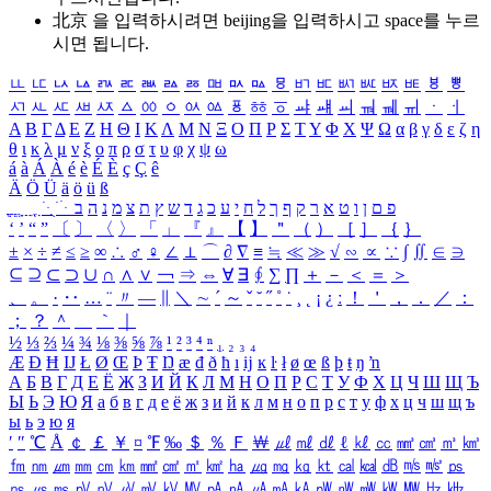
北京 을 입력하시려면
beijing
을 입력하시고 space를 누르
시면 됩니다.
ㅥ
ㅦ
ㅧ
ㅨ
ㅩ
ㅪ
ㅫ
ㅬ
ㅭ
ㅮ
ㅯ
ㅰ
ㅱ
ㅲ
ㅳ
ㅴ
ㅵ
ㅶ
ㅷ
ㅸ
ㅹ
ㅺ
ㅻ
ㅼ
ㅽ
ㅾ
ㅿ
ㆀ
ㆁ
ㆂ
ㆃ
ㆄ
ㆅ
ㆆ
ㆇ
ㆈ
ㆉ
ㆊ
ㆋ
ㆌ
ㆍ
ㆎ
Α
Β
Γ
Δ
Ε
Ζ
Η
Θ
Ι
Κ
Λ
Μ
Ν
Ξ
Ο
Π
Ρ
Σ
Τ
Υ
Φ
Χ
Ψ
Ω
α
β
γ
δ
ε
ζ
η
θ
ι
κ
λ
μ
ν
ξ
ο
π
ρ
σ
τ
υ
φ
χ
ψ
ω
á
à
Á
À
é
è
É
È
ç
Ç
ê
Ä
Ö
Ü
ä
ö
ü
ß
ְ
ֳ
ֲ
ֱ
ָ
ַ
ֵ
ֶ
ִ
ֹ
ּ
ֻ
ׂ
ׁ
ּ
ב
ה
נ
מ
צ
ת
ץ
ש
ד
ג
כ
ע
י
ח
ל
ך
ף
ק
ר
א
ט
ו
ן
ם
פ
‘
’
“
”
〔
〕
〈
〉
「
」
『
』
【
】
＂
（
）
［
］
｛
｝
±
×
÷
≠
≤
≥
∞
∴
♂
♀
∠
⊥
⌒
∂
∇
≡
≒
≪
≫
√
∽
∝
∵
∫
∬
∈
∋
⊆
⊇
⊂
⊃
∪
∩
∧
∨
￢
⇒
⇔
∀
∃
∮
∑
∏
＋
－
＜
＝
＞
、
。
·
‥
…
¨
〃
―
∥
＼
∼
´
～
ˇ
˘
˝
˚
˙
¸
˛
¡
¿
ː
！
＇
，
．
／
：
；
？
＾
＿
｀
｜
½
⅓
⅔
¼
¾
⅛
⅜
⅝
⅞
¹
²
³
⁴
ⁿ
₁
₂
₃
₄
Æ
Ð
Ħ
Ĳ
Ł
Ø
Œ
Þ
Ŧ
Ŋ
æ
đ
ð
ħ
ı
ĳ
ĸ
ŀ
ł
ø
œ
ß
þ
ŧ
ŋ
ŉ
А
Б
В
Г
Д
Е
Ё
Ж
З
И
Й
К
Л
М
Н
О
П
Р
С
Т
У
Ф
Х
Ц
Ч
Ш
Щ
Ъ
Ы
Ь
Э
Ю
Я
а
б
в
г
д
е
ё
ж
з
и
й
к
л
м
н
о
п
р
с
т
у
ф
х
ц
ч
ш
щ
ъ
ы
ь
э
ю
я
′
″
℃
Å
￠
￡
￥
¤
℉
‰
＄
％
Ｆ
￦
㎕
㎖
㎗
ℓ
㎘
㏄
㎣
㎤
㎥
㎦
㎙
㎚
㎛
㎜
㎝
㎞
㎟
㎠
㎡
㎢
㏊
㎍
㎎
㎏
㏏
㎈
㎉
㏈
㎧
㎨
㎰
㎱
㎲
㎳
㎴
㎵
㎶
㎷
㎸
㎹
㎀
㎁
㎂
㎃
㎄
㎺
㎻
㎽
㎾
㎿
㎐
㎑