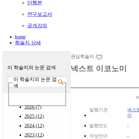
단행본
연구보고서
공개강의
home
학술지 상세
관심학술지
넥스트 이코노미
이 학술지의 논문 검색
이 학술지의 논문 검
색
h
2026 (7)
발행기관
넥스
어
2025 (12)
2024 (12)
발행연도
-
2023 (12)
작성언어
-