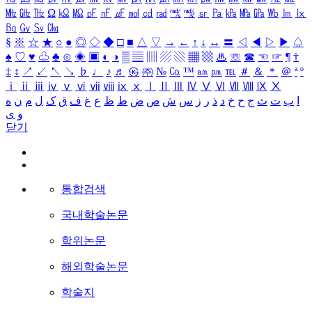
㎒
㎓
㎔
Ω
㏀
㏁
㎊
㎋
㎌
㏖
㏅
㎭
㎮
㎯
㏛
㎩
㎪
㎫
㎬
㏝
㏐
㏓
㏃
㏉
㏜
㏆
§
※
☆
★
○
●
◎
◇
◆
□
■
△
▽
→
←
↑
↓
↔
〓
◁
◀
▷
▶
♤
♠
♡
♥
♧
♣
⊙
◈
▣
◐
◑
▒
▤
▥
▨
▧
▦
▩
♨
☏
☎
☜
☞
¶
†
‡
↕
↗
↙
↖
↘
♭
♩
♪
♬
㉿
㈜
№
㏇
™
㏂
㏘
℡
＃
＆
＊
＠
ª
º
ⅰ
ⅱ
ⅲ
ⅳ
ⅴ
ⅵ
ⅶ
ⅷ
ⅸ
ⅹ
Ⅰ
Ⅱ
Ⅲ
Ⅳ
Ⅴ
Ⅵ
Ⅶ
Ⅷ
Ⅸ
Ⅹ
ا
ب
ت
ث
ج
ح
خ
د
ذ
ر
ز
س
ش
ص
ض
ط
ظ
ع
غ
ف
ق
ک
ل
م
ن
ه
و
ی
닫기
통합검색
국내학술논문
학위논문
해외학술논문
학술지