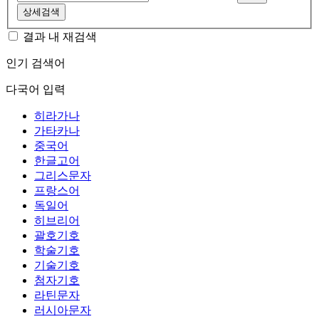
상세검색
결과 내 재검색
인기 검색어
다국어 입력
히라가나
가타카나
중국어
한글고어
그리스문자
프랑스어
독일어
히브리어
괄호기호
학술기호
기술기호
첨자기호
라틴문자
러시아문자