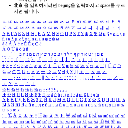
北京 을 입력하시려면
beijing
을 입력하시고 space를 누르
시면 됩니다.
ㅥ
ㅦ
ㅧ
ㅨ
ㅩ
ㅪ
ㅫ
ㅬ
ㅭ
ㅮ
ㅯ
ㅰ
ㅱ
ㅲ
ㅳ
ㅴ
ㅵ
ㅶ
ㅷ
ㅸ
ㅹ
ㅺ
ㅻ
ㅼ
ㅽ
ㅾ
ㅿ
ㆀ
ㆁ
ㆂ
ㆃ
ㆄ
ㆅ
ㆆ
ㆇ
ㆈ
ㆉ
ㆊ
ㆋ
ㆌ
ㆍ
ㆎ
Α
Β
Γ
Δ
Ε
Ζ
Η
Θ
Ι
Κ
Λ
Μ
Ν
Ξ
Ο
Π
Ρ
Σ
Τ
Υ
Φ
Χ
Ψ
Ω
α
β
γ
δ
ε
ζ
η
θ
ι
κ
λ
μ
ν
ξ
ο
π
ρ
σ
τ
υ
φ
χ
ψ
ω
á
à
Á
À
é
è
É
È
ç
Ç
ê
Ä
Ö
Ü
ä
ö
ü
ß
ְ
ֳ
ֲ
ֱ
ָ
ַ
ֵ
ֶ
ִ
ֹ
ּ
ֻ
ׂ
ׁ
ּ
ב
ה
נ
מ
צ
ת
ץ
ש
ד
ג
כ
ע
י
ח
ל
ך
ף
ק
ר
א
ט
ו
ן
ם
פ
‘
’
“
”
〔
〕
〈
〉
「
」
『
』
【
】
＂
（
）
［
］
｛
｝
±
×
÷
≠
≤
≥
∞
∴
♂
♀
∠
⊥
⌒
∂
∇
≡
≒
≪
≫
√
∽
∝
∵
∫
∬
∈
∋
⊆
⊇
⊂
⊃
∪
∩
∧
∨
￢
⇒
⇔
∀
∃
∮
∑
∏
＋
－
＜
＝
＞
、
。
·
‥
…
¨
〃
―
∥
＼
∼
´
～
ˇ
˘
˝
˚
˙
¸
˛
¡
¿
ː
！
＇
，
．
／
：
；
？
＾
＿
｀
｜
½
⅓
⅔
¼
¾
⅛
⅜
⅝
⅞
¹
²
³
⁴
ⁿ
₁
₂
₃
₄
Æ
Ð
Ħ
Ĳ
Ł
Ø
Œ
Þ
Ŧ
Ŋ
æ
đ
ð
ħ
ı
ĳ
ĸ
ŀ
ł
ø
œ
ß
þ
ŧ
ŋ
ŉ
А
Б
В
Г
Д
Е
Ё
Ж
З
И
Й
К
Л
М
Н
О
П
Р
С
Т
У
Ф
Х
Ц
Ч
Ш
Щ
Ъ
Ы
Ь
Э
Ю
Я
а
б
в
г
д
е
ё
ж
з
и
й
к
л
м
н
о
п
р
с
т
у
ф
х
ц
ч
ш
щ
ъ
ы
ь
э
ю
я
′
″
℃
Å
￠
￡
￥
¤
℉
‰
＄
％
Ｆ
￦
㎕
㎖
㎗
ℓ
㎘
㏄
㎣
㎤
㎥
㎦
㎙
㎚
㎛
㎜
㎝
㎞
㎟
㎠
㎡
㎢
㏊
㎍
㎎
㎏
㏏
㎈
㎉
㏈
㎧
㎨
㎰
㎱
㎲
㎳
㎴
㎵
㎶
㎷
㎸
㎹
㎀
㎁
㎂
㎃
㎄
㎺
㎻
㎽
㎾
㎿
㎐
㎑