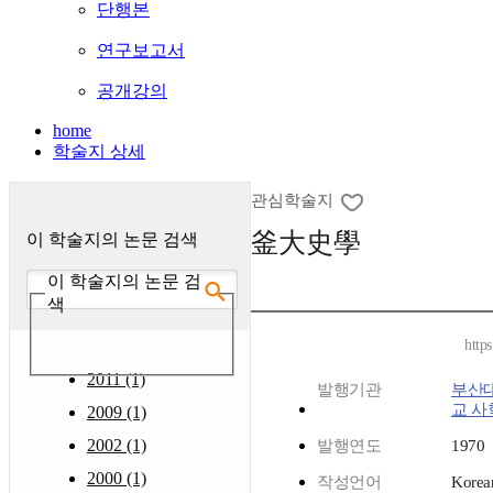
단행본
연구보고서
공개강의
home
학술지 상세
관심학술지
釜大史學
이 학술지의 논문 검색
이 학술지의 논문 검
색
http
2011 (1)
발행기관
부산
교 사
2009 (1)
2002 (1)
발행연도
1970
2000 (1)
작성언어
Korea