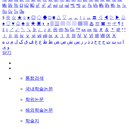
㎒
㎓
㎔
Ω
㏀
㏁
㎊
㎋
㎌
㏖
㏅
㎭
㎮
㎯
㏛
㎩
㎪
㎫
㎬
㏝
㏐
㏓
㏃
㏉
㏜
㏆
§
※
☆
★
○
●
◎
◇
◆
□
■
△
▽
→
←
↑
↓
↔
〓
◁
◀
▷
▶
♤
♠
♡
♥
♧
♣
⊙
◈
▣
◐
◑
▒
▤
▥
▨
▧
▦
▩
♨
☏
☎
☜
☞
¶
†
‡
↕
↗
↙
↖
↘
♭
♩
♪
♬
㉿
㈜
№
㏇
™
㏂
㏘
℡
＃
＆
＊
＠
ª
º
ⅰ
ⅱ
ⅲ
ⅳ
ⅴ
ⅵ
ⅶ
ⅷ
ⅸ
ⅹ
Ⅰ
Ⅱ
Ⅲ
Ⅳ
Ⅴ
Ⅵ
Ⅶ
Ⅷ
Ⅸ
Ⅹ
ا
ب
ت
ث
ج
ح
خ
د
ذ
ر
ز
س
ش
ص
ض
ط
ظ
ع
غ
ف
ق
ک
ل
م
ن
ه
و
ی
닫기
통합검색
국내학술논문
학위논문
해외학술논문
학술지