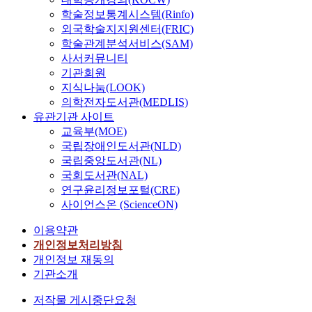
학술정보통계시스템(Rinfo)
외국학술지지원센터(FRIC)
학술관계분석서비스(SAM)
사서커뮤니티
기관회원
지식나눔(LOOK)
의학전자도서관(MEDLIS)
유관기관 사이트
교육부(MOE)
국립장애인도서관(NLD)
국립중앙도서관(NL)
국회도서관(NAL)
연구윤리정보포털(CRE)
사이언스온 (ScienceON)
이용약관
개인정보처리방침
개인정보 재동의
기관소개
저작물 게시중단요청