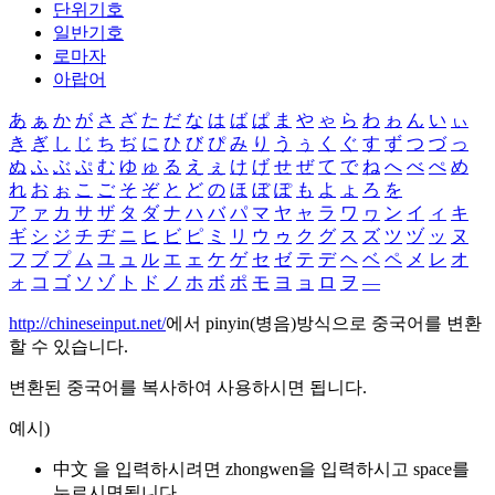
단위기호
일반기호
로마자
아랍어
あ
ぁ
か
が
さ
ざ
た
だ
な
は
ば
ぱ
ま
や
ゃ
ら
わ
ゎ
ん
い
ぃ
き
ぎ
し
じ
ち
ぢ
に
ひ
び
ぴ
み
り
う
ぅ
く
ぐ
す
ず
つ
づ
っ
ぬ
ふ
ぶ
ぷ
む
ゆ
ゅ
る
え
ぇ
け
げ
せ
ぜ
て
で
ね
へ
べ
ぺ
め
れ
お
ぉ
こ
ご
そ
ぞ
と
ど
の
ほ
ぼ
ぽ
も
よ
ょ
ろ
を
ア
ァ
カ
サ
ザ
タ
ダ
ナ
ハ
バ
パ
マ
ヤ
ャ
ラ
ワ
ヮ
ン
イ
ィ
キ
ギ
シ
ジ
チ
ヂ
ニ
ヒ
ビ
ピ
ミ
リ
ウ
ゥ
ク
グ
ス
ズ
ツ
ヅ
ッ
ヌ
フ
ブ
プ
ム
ユ
ュ
ル
エ
ェ
ケ
ゲ
セ
ゼ
テ
デ
ヘ
ベ
ペ
メ
レ
オ
ォ
コ
ゴ
ソ
ゾ
ト
ド
ノ
ホ
ボ
ポ
モ
ヨ
ョ
ロ
ヲ
―
http://chineseinput.net/
에서 pinyin(병음)방식으로 중국어를 변환
할 수 있습니다.
변환된 중국어를 복사하여 사용하시면 됩니다.
예시)
中文 을 입력하시려면
zhongwen
을 입력하시고 space를
누르시면됩니다.