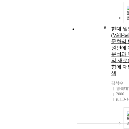
6
현대 웰
(Well-be
문화의 
원인에 
분석과 
의 새로
향에 대
색
김석수
경북대
2006
p.113-1