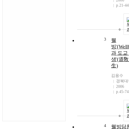
2006
p.21-44
3
웰
빙'(Wellb
과 도교 
생'(道敎
生)
김용수
경북대
2006
p.45-74
4
웰빙담론