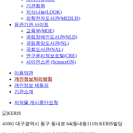
기관회원
지식나눔(LOOK)
의학전자도서관(MEDLIS)
유관기관 사이트
교육부(MOE)
국립장애인도서관(NLD)
국립중앙도서관(NL)
국회도서관(NAL)
연구윤리정보포털(CRE)
사이언스온 (ScienceON)
이용약관
개인정보처리방침
개인정보 재동의
기관소개
저작물 게시중단요청
41061 대구광역시 동구 동내로 64(동내동1119) KERIS빌딩