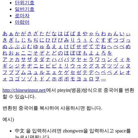
단위기호
일반기호
로마자
아랍어
あ
ぁ
か
が
さ
ざ
た
だ
な
は
ば
ぱ
ま
や
ゃ
ら
わ
ゎ
ん
い
ぃ
き
ぎ
し
じ
ち
ぢ
に
ひ
び
ぴ
み
り
う
ぅ
く
ぐ
す
ず
つ
づ
っ
ぬ
ふ
ぶ
ぷ
む
ゆ
ゅ
る
え
ぇ
け
げ
せ
ぜ
て
で
ね
へ
べ
ぺ
め
れ
お
ぉ
こ
ご
そ
ぞ
と
ど
の
ほ
ぼ
ぽ
も
よ
ょ
ろ
を
ア
ァ
カ
サ
ザ
タ
ダ
ナ
ハ
バ
パ
マ
ヤ
ャ
ラ
ワ
ヮ
ン
イ
ィ
キ
ギ
シ
ジ
チ
ヂ
ニ
ヒ
ビ
ピ
ミ
リ
ウ
ゥ
ク
グ
ス
ズ
ツ
ヅ
ッ
ヌ
フ
ブ
プ
ム
ユ
ュ
ル
エ
ェ
ケ
ゲ
セ
ゼ
テ
デ
ヘ
ベ
ペ
メ
レ
オ
ォ
コ
ゴ
ソ
ゾ
ト
ド
ノ
ホ
ボ
ポ
モ
ヨ
ョ
ロ
ヲ
―
http://chineseinput.net/
에서 pinyin(병음)방식으로 중국어를 변환
할 수 있습니다.
변환된 중국어를 복사하여 사용하시면 됩니다.
예시)
中文 을 입력하시려면
zhongwen
을 입력하시고 space를
누르시면됩니다.