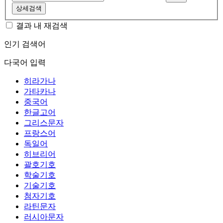
상세검색
결과 내 재검색
인기 검색어
다국어 입력
히라가나
가타카나
중국어
한글고어
그리스문자
프랑스어
독일어
히브리어
괄호기호
학술기호
기술기호
첨자기호
라틴문자
러시아문자