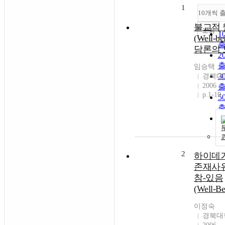
1
10개씩 
불교적 
조회
1
(Well-be
담론의 
2
임승택
3
경북대
2006
p.1-19
5
1
2
하이데
존재사
참-있음
(Well-Be
이정숙
경북대