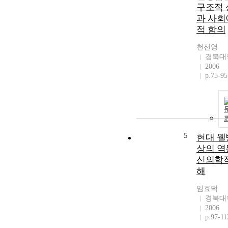
구조적 
과 사회
적 함의
천선영
경북대
2006
p.75-95
5
현대 웰
상의 역
신의학적
해
임효덕
경북대
2006
p.97-11