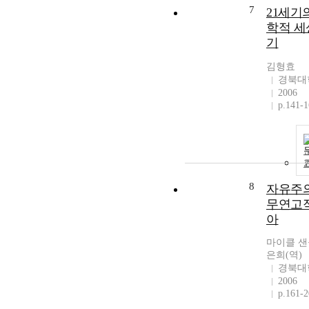
7
21세기
학적 세
기
김형효
경북대
2006
p.141-
8
자유주의
무연고적
아
마이클 샌
은희(역)
경북대
2006
p.161-