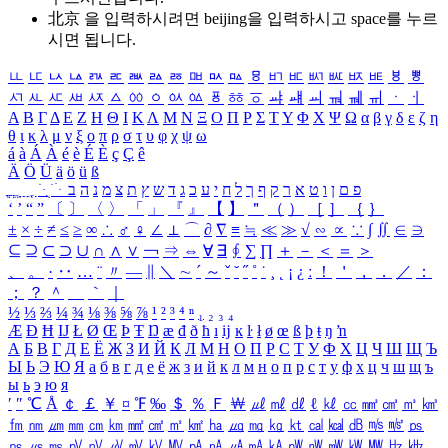
北京 을 입력하시려면
beijing
을 입력하시고 space를 누르
시면 됩니다.
ㅥ
ㅦ
ㅧ
ㅨ
ㅩ
ㅪ
ㅫ
ㅬ
ㅭ
ㅮ
ㅯ
ㅰ
ㅱ
ㅲ
ㅳ
ㅴ
ㅵ
ㅶ
ㅷ
ㅸ
ㅹ
ㅺ
ㅻ
ㅼ
ㅽ
ㅾ
ㅿ
ㆀ
ㆁ
ㆂ
ㆃ
ㆄ
ㆅ
ㆆ
ㆇ
ㆈ
ㆉ
ㆊ
ㆋ
ㆌ
ㆍ
ㆎ
Α
Β
Γ
Δ
Ε
Ζ
Η
Θ
Ι
Κ
Λ
Μ
Ν
Ξ
Ο
Π
Ρ
Σ
Τ
Υ
Φ
Χ
Ψ
Ω
α
β
γ
δ
ε
ζ
η
θ
ι
κ
λ
μ
ν
ξ
ο
π
ρ
σ
τ
υ
φ
χ
ψ
ω
á
à
Á
À
é
è
É
È
ç
Ç
ê
Ä
Ö
Ü
ä
ö
ü
ß
ְ
ֳ
ֲ
ֱ
ָ
ַ
ֵ
ֶ
ִ
ֹ
ּ
ֻ
ׂ
ׁ
ּ
ב
ה
נ
מ
צ
ת
ץ
ש
ד
ג
כ
ע
י
ח
ל
ך
ף
ק
ר
א
ט
ו
ן
ם
פ
‘
’
“
”
〔
〕
〈
〉
「
」
『
』
【
】
＂
（
）
［
］
｛
｝
±
×
÷
≠
≤
≥
∞
∴
♂
♀
∠
⊥
⌒
∂
∇
≡
≒
≪
≫
√
∽
∝
∵
∫
∬
∈
∋
⊆
⊇
⊂
⊃
∪
∩
∧
∨
￢
⇒
⇔
∀
∃
∮
∑
∏
＋
－
＜
＝
＞
、
。
·
‥
…
¨
〃
―
∥
＼
∼
´
～
ˇ
˘
˝
˚
˙
¸
˛
¡
¿
ː
！
＇
，
．
／
：
；
？
＾
＿
｀
｜
½
⅓
⅔
¼
¾
⅛
⅜
⅝
⅞
¹
²
³
⁴
ⁿ
₁
₂
₃
₄
Æ
Ð
Ħ
Ĳ
Ł
Ø
Œ
Þ
Ŧ
Ŋ
æ
đ
ð
ħ
ı
ĳ
ĸ
ŀ
ł
ø
œ
ß
þ
ŧ
ŋ
ŉ
А
Б
В
Г
Д
Е
Ё
Ж
З
И
Й
К
Л
М
Н
О
П
Р
С
Т
У
Ф
Х
Ц
Ч
Ш
Щ
Ъ
Ы
Ь
Э
Ю
Я
а
б
в
г
д
е
ё
ж
з
и
й
к
л
м
н
о
п
р
с
т
у
ф
х
ц
ч
ш
щ
ъ
ы
ь
э
ю
я
′
″
℃
Å
￠
￡
￥
¤
℉
‰
＄
％
Ｆ
￦
㎕
㎖
㎗
ℓ
㎘
㏄
㎣
㎤
㎥
㎦
㎙
㎚
㎛
㎜
㎝
㎞
㎟
㎠
㎡
㎢
㏊
㎍
㎎
㎏
㏏
㎈
㎉
㏈
㎧
㎨
㎰
㎱
㎲
㎳
㎴
㎵
㎶
㎷
㎸
㎹
㎀
㎁
㎂
㎃
㎄
㎺
㎻
㎽
㎾
㎿
㎐
㎑