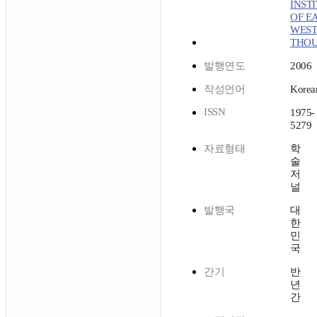
INST
OF EA
WEST
THOU
발행연도
2006
작성언어
Korea
ISSN
1975-
5279
자료형태
학
술
저
널
발행국
대
한
민
국
간기
반
년
간