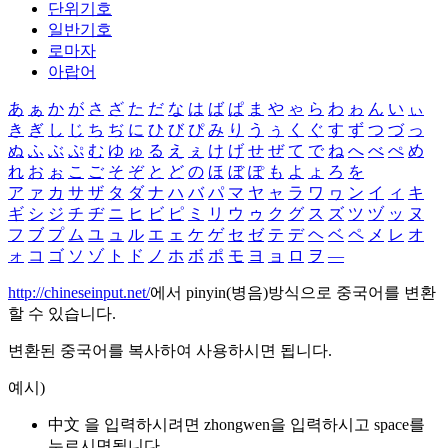
단위기호
일반기호
로마자
아랍어
あ
ぁ
か
が
さ
ざ
た
だ
な
は
ば
ぱ
ま
や
ゃ
ら
わ
ゎ
ん
い
ぃ
き
ぎ
し
じ
ち
ぢ
に
ひ
び
ぴ
み
り
う
ぅ
く
ぐ
す
ず
つ
づ
っ
ぬ
ふ
ぶ
ぷ
む
ゆ
ゅ
る
え
ぇ
け
げ
せ
ぜ
て
で
ね
へ
べ
ぺ
め
れ
お
ぉ
こ
ご
そ
ぞ
と
ど
の
ほ
ぼ
ぽ
も
よ
ょ
ろ
を
ア
ァ
カ
サ
ザ
タ
ダ
ナ
ハ
バ
パ
マ
ヤ
ャ
ラ
ワ
ヮ
ン
イ
ィ
キ
ギ
シ
ジ
チ
ヂ
ニ
ヒ
ビ
ピ
ミ
リ
ウ
ゥ
ク
グ
ス
ズ
ツ
ヅ
ッ
ヌ
フ
ブ
プ
ム
ユ
ュ
ル
エ
ェ
ケ
ゲ
セ
ゼ
テ
デ
ヘ
ベ
ペ
メ
レ
オ
ォ
コ
ゴ
ソ
ゾ
ト
ド
ノ
ホ
ボ
ポ
モ
ヨ
ョ
ロ
ヲ
―
http://chineseinput.net/
에서 pinyin(병음)방식으로 중국어를 변환
할 수 있습니다.
변환된 중국어를 복사하여 사용하시면 됩니다.
예시)
中文 을 입력하시려면
zhongwen
을 입력하시고 space를
누르시면됩니다.