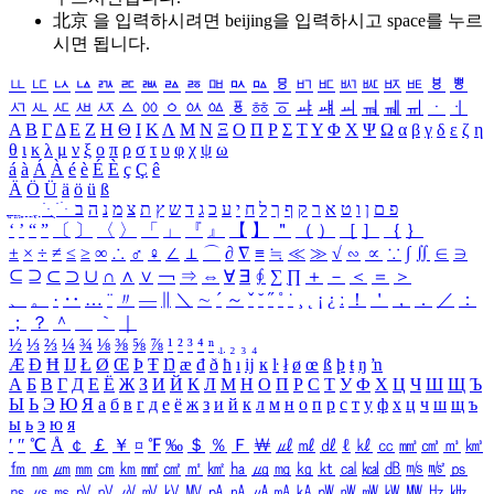
北京 을 입력하시려면
beijing
을 입력하시고 space를 누르
시면 됩니다.
ㅥ
ㅦ
ㅧ
ㅨ
ㅩ
ㅪ
ㅫ
ㅬ
ㅭ
ㅮ
ㅯ
ㅰ
ㅱ
ㅲ
ㅳ
ㅴ
ㅵ
ㅶ
ㅷ
ㅸ
ㅹ
ㅺ
ㅻ
ㅼ
ㅽ
ㅾ
ㅿ
ㆀ
ㆁ
ㆂ
ㆃ
ㆄ
ㆅ
ㆆ
ㆇ
ㆈ
ㆉ
ㆊ
ㆋ
ㆌ
ㆍ
ㆎ
Α
Β
Γ
Δ
Ε
Ζ
Η
Θ
Ι
Κ
Λ
Μ
Ν
Ξ
Ο
Π
Ρ
Σ
Τ
Υ
Φ
Χ
Ψ
Ω
α
β
γ
δ
ε
ζ
η
θ
ι
κ
λ
μ
ν
ξ
ο
π
ρ
σ
τ
υ
φ
χ
ψ
ω
á
à
Á
À
é
è
É
È
ç
Ç
ê
Ä
Ö
Ü
ä
ö
ü
ß
ְ
ֳ
ֲ
ֱ
ָ
ַ
ֵ
ֶ
ִ
ֹ
ּ
ֻ
ׂ
ׁ
ּ
ב
ה
נ
מ
צ
ת
ץ
ש
ד
ג
כ
ע
י
ח
ל
ך
ף
ק
ר
א
ט
ו
ן
ם
פ
‘
’
“
”
〔
〕
〈
〉
「
」
『
』
【
】
＂
（
）
［
］
｛
｝
±
×
÷
≠
≤
≥
∞
∴
♂
♀
∠
⊥
⌒
∂
∇
≡
≒
≪
≫
√
∽
∝
∵
∫
∬
∈
∋
⊆
⊇
⊂
⊃
∪
∩
∧
∨
￢
⇒
⇔
∀
∃
∮
∑
∏
＋
－
＜
＝
＞
、
。
·
‥
…
¨
〃
―
∥
＼
∼
´
～
ˇ
˘
˝
˚
˙
¸
˛
¡
¿
ː
！
＇
，
．
／
：
；
？
＾
＿
｀
｜
½
⅓
⅔
¼
¾
⅛
⅜
⅝
⅞
¹
²
³
⁴
ⁿ
₁
₂
₃
₄
Æ
Ð
Ħ
Ĳ
Ł
Ø
Œ
Þ
Ŧ
Ŋ
æ
đ
ð
ħ
ı
ĳ
ĸ
ŀ
ł
ø
œ
ß
þ
ŧ
ŋ
ŉ
А
Б
В
Г
Д
Е
Ё
Ж
З
И
Й
К
Л
М
Н
О
П
Р
С
Т
У
Ф
Х
Ц
Ч
Ш
Щ
Ъ
Ы
Ь
Э
Ю
Я
а
б
в
г
д
е
ё
ж
з
и
й
к
л
м
н
о
п
р
с
т
у
ф
х
ц
ч
ш
щ
ъ
ы
ь
э
ю
я
′
″
℃
Å
￠
￡
￥
¤
℉
‰
＄
％
Ｆ
￦
㎕
㎖
㎗
ℓ
㎘
㏄
㎣
㎤
㎥
㎦
㎙
㎚
㎛
㎜
㎝
㎞
㎟
㎠
㎡
㎢
㏊
㎍
㎎
㎏
㏏
㎈
㎉
㏈
㎧
㎨
㎰
㎱
㎲
㎳
㎴
㎵
㎶
㎷
㎸
㎹
㎀
㎁
㎂
㎃
㎄
㎺
㎻
㎽
㎾
㎿
㎐
㎑