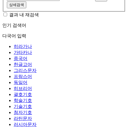
상세검색
결과 내 재검색
인기 검색어
다국어 입력
히라가나
가타카나
중국어
한글고어
그리스문자
프랑스어
독일어
히브리어
괄호기호
학술기호
기술기호
첨자기호
라틴문자
러시아문자