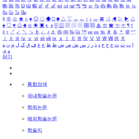
㎒
㎓
㎔
Ω
㏀
㏁
㎊
㎋
㎌
㏖
㏅
㎭
㎮
㎯
㏛
㎩
㎪
㎫
㎬
㏝
㏐
㏓
㏃
㏉
㏜
㏆
§
※
☆
★
○
●
◎
◇
◆
□
■
△
▽
→
←
↑
↓
↔
〓
◁
◀
▷
▶
♤
♠
♡
♥
♧
♣
⊙
◈
▣
◐
◑
▒
▤
▥
▨
▧
▦
▩
♨
☏
☎
☜
☞
¶
†
‡
↕
↗
↙
↖
↘
♭
♩
♪
♬
㉿
㈜
№
㏇
™
㏂
㏘
℡
＃
＆
＊
＠
ª
º
ⅰ
ⅱ
ⅲ
ⅳ
ⅴ
ⅵ
ⅶ
ⅷ
ⅸ
ⅹ
Ⅰ
Ⅱ
Ⅲ
Ⅳ
Ⅴ
Ⅵ
Ⅶ
Ⅷ
Ⅸ
Ⅹ
ا
ب
ت
ث
ج
ح
خ
د
ذ
ر
ز
س
ش
ص
ض
ط
ظ
ع
غ
ف
ق
ک
ل
م
ن
ه
و
ی
닫기
통합검색
국내학술논문
학위논문
해외학술논문
학술지