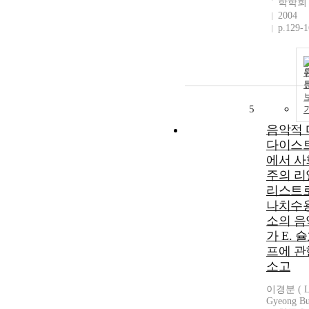
학학회
2004
p.129-
5
음악적 
다이스
에서 사
주의 리
리스트
나치수
소의 음
가 E. 
프에 관
소고
이경분 ( L
Gyeong Bu