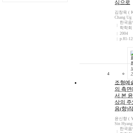
심으로
김창욱 ( 
Chang Ug 
한국음
학학회
2004
p.81-12
4
조형예
의 측면
서 본 
상의 주
음(향)
윤신향 ( Y
Sin Hyang
한국음