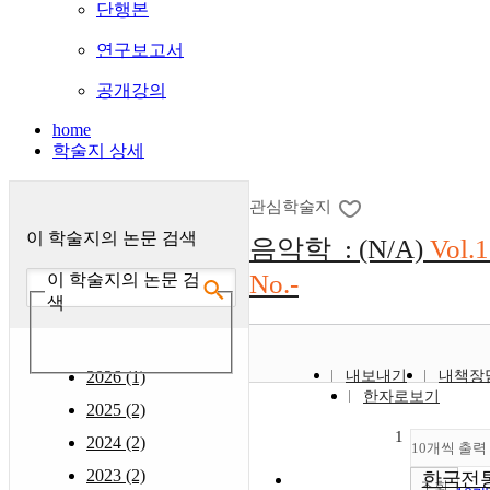
단행본
연구보고서
공개강의
home
학술지 상세
관심학술지
이 학술지의 논문 검색
음악학 : (N/A)
Vol.1
No.-
이 학술지의 논문 검
색
2026 (1)
내보내기
내책장
한자로보기
2025 (2)
1
2024 (2)
10개씩 출력
2023 (2)
한국전
조회