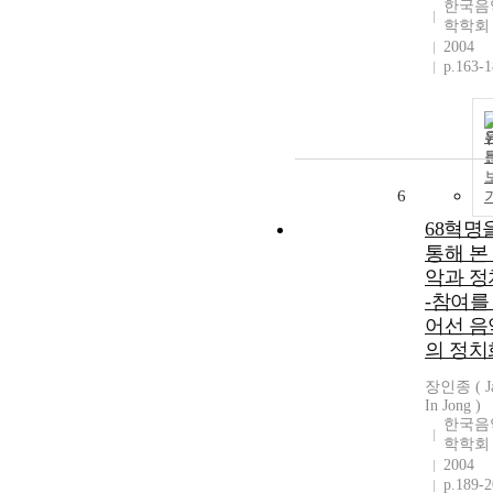
한국음
학학회
2004
p.163-
6
68혁명
통해 본
악과 정
-참여를
어선 음
의 정치
장인종 ( J
In Jong )
한국음
학학회
2004
p.189-