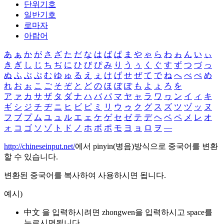
단위기호
일반기호
로마자
아랍어
あ
ぁ
か
が
さ
ざ
た
だ
な
は
ば
ぱ
ま
や
ゃ
ら
わ
ゎ
ん
い
ぃ
き
ぎ
し
じ
ち
ぢ
に
ひ
び
ぴ
み
り
う
ぅ
く
ぐ
す
ず
つ
づ
っ
ぬ
ふ
ぶ
ぷ
む
ゆ
ゅ
る
え
ぇ
け
げ
せ
ぜ
て
で
ね
へ
べ
ぺ
め
れ
お
ぉ
こ
ご
そ
ぞ
と
ど
の
ほ
ぼ
ぽ
も
よ
ょ
ろ
を
ア
ァ
カ
サ
ザ
タ
ダ
ナ
ハ
バ
パ
マ
ヤ
ャ
ラ
ワ
ヮ
ン
イ
ィ
キ
ギ
シ
ジ
チ
ヂ
ニ
ヒ
ビ
ピ
ミ
リ
ウ
ゥ
ク
グ
ス
ズ
ツ
ヅ
ッ
ヌ
フ
ブ
プ
ム
ユ
ュ
ル
エ
ェ
ケ
ゲ
セ
ゼ
テ
デ
ヘ
ベ
ペ
メ
レ
オ
ォ
コ
ゴ
ソ
ゾ
ト
ド
ノ
ホ
ボ
ポ
モ
ヨ
ョ
ロ
ヲ
―
http://chineseinput.net/
에서 pinyin(병음)방식으로 중국어를 변환
할 수 있습니다.
변환된 중국어를 복사하여 사용하시면 됩니다.
예시)
中文 을 입력하시려면
zhongwen
을 입력하시고 space를
누르시면됩니다.