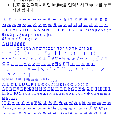
北京 을 입력하시려면
beijing
을 입력하시고 space를 누르
시면 됩니다.
ㅥ
ㅦ
ㅧ
ㅨ
ㅩ
ㅪ
ㅫ
ㅬ
ㅭ
ㅮ
ㅯ
ㅰ
ㅱ
ㅲ
ㅳ
ㅴ
ㅵ
ㅶ
ㅷ
ㅸ
ㅹ
ㅺ
ㅻ
ㅼ
ㅽ
ㅾ
ㅿ
ㆀ
ㆁ
ㆂ
ㆃ
ㆄ
ㆅ
ㆆ
ㆇ
ㆈ
ㆉ
ㆊ
ㆋ
ㆌ
ㆍ
ㆎ
Α
Β
Γ
Δ
Ε
Ζ
Η
Θ
Ι
Κ
Λ
Μ
Ν
Ξ
Ο
Π
Ρ
Σ
Τ
Υ
Φ
Χ
Ψ
Ω
α
β
γ
δ
ε
ζ
η
θ
ι
κ
λ
μ
ν
ξ
ο
π
ρ
σ
τ
υ
φ
χ
ψ
ω
á
à
Á
À
é
è
É
È
ç
Ç
ê
Ä
Ö
Ü
ä
ö
ü
ß
ְ
ֳ
ֲ
ֱ
ָ
ַ
ֵ
ֶ
ִ
ֹ
ּ
ֻ
ׂ
ׁ
ּ
ב
ה
נ
מ
צ
ת
ץ
ש
ד
ג
כ
ע
י
ח
ל
ך
ף
ק
ר
א
ט
ו
ן
ם
פ
‘
’
“
”
〔
〕
〈
〉
「
」
『
』
【
】
＂
（
）
［
］
｛
｝
±
×
÷
≠
≤
≥
∞
∴
♂
♀
∠
⊥
⌒
∂
∇
≡
≒
≪
≫
√
∽
∝
∵
∫
∬
∈
∋
⊆
⊇
⊂
⊃
∪
∩
∧
∨
￢
⇒
⇔
∀
∃
∮
∑
∏
＋
－
＜
＝
＞
、
。
·
‥
…
¨
〃
―
∥
＼
∼
´
～
ˇ
˘
˝
˚
˙
¸
˛
¡
¿
ː
！
＇
，
．
／
：
；
？
＾
＿
｀
｜
½
⅓
⅔
¼
¾
⅛
⅜
⅝
⅞
¹
²
³
⁴
ⁿ
₁
₂
₃
₄
Æ
Ð
Ħ
Ĳ
Ł
Ø
Œ
Þ
Ŧ
Ŋ
æ
đ
ð
ħ
ı
ĳ
ĸ
ŀ
ł
ø
œ
ß
þ
ŧ
ŋ
ŉ
А
Б
В
Г
Д
Е
Ё
Ж
З
И
Й
К
Л
М
Н
О
П
Р
С
Т
У
Ф
Х
Ц
Ч
Ш
Щ
Ъ
Ы
Ь
Э
Ю
Я
а
б
в
г
д
е
ё
ж
з
и
й
к
л
м
н
о
п
р
с
т
у
ф
х
ц
ч
ш
щ
ъ
ы
ь
э
ю
я
′
″
℃
Å
￠
￡
￥
¤
℉
‰
＄
％
Ｆ
￦
㎕
㎖
㎗
ℓ
㎘
㏄
㎣
㎤
㎥
㎦
㎙
㎚
㎛
㎜
㎝
㎞
㎟
㎠
㎡
㎢
㏊
㎍
㎎
㎏
㏏
㎈
㎉
㏈
㎧
㎨
㎰
㎱
㎲
㎳
㎴
㎵
㎶
㎷
㎸
㎹
㎀
㎁
㎂
㎃
㎄
㎺
㎻
㎽
㎾
㎿
㎐
㎑