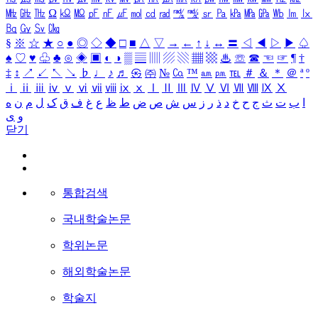
㎒
㎓
㎔
Ω
㏀
㏁
㎊
㎋
㎌
㏖
㏅
㎭
㎮
㎯
㏛
㎩
㎪
㎫
㎬
㏝
㏐
㏓
㏃
㏉
㏜
㏆
§
※
☆
★
○
●
◎
◇
◆
□
■
△
▽
→
←
↑
↓
↔
〓
◁
◀
▷
▶
♤
♠
♡
♥
♧
♣
⊙
◈
▣
◐
◑
▒
▤
▥
▨
▧
▦
▩
♨
☏
☎
☜
☞
¶
†
‡
↕
↗
↙
↖
↘
♭
♩
♪
♬
㉿
㈜
№
㏇
™
㏂
㏘
℡
＃
＆
＊
＠
ª
º
ⅰ
ⅱ
ⅲ
ⅳ
ⅴ
ⅵ
ⅶ
ⅷ
ⅸ
ⅹ
Ⅰ
Ⅱ
Ⅲ
Ⅳ
Ⅴ
Ⅵ
Ⅶ
Ⅷ
Ⅸ
Ⅹ
ا
ب
ت
ث
ج
ح
خ
د
ذ
ر
ز
س
ش
ص
ض
ط
ظ
ع
غ
ف
ق
ک
ل
م
ن
ه
و
ی
닫기
통합검색
국내학술논문
학위논문
해외학술논문
학술지