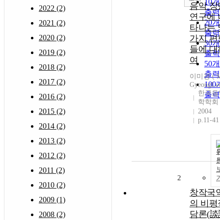
10
음악 장
2022 (2)
출력
연구에 
20
2021 (2)
타나는 
출력
2020 (2)
가지 편
30
들에 대
2019 (2)
출력
여
50
2018 (2)
출력
이미경 ( M
2017 (2)
10
GyeongLee
한국음
출력
2016 (2)
학학회
2015 (2)
2004
p.11-41
2014 (2)
2013 (2)
2012 (2)
2011 (2)
2
2010 (2)
창작국
2009 (1)
의 비평
담론(談
2008 (2)