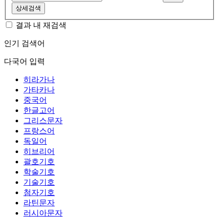
상세검색
결과 내 재검색
인기 검색어
다국어 입력
히라가나
가타카나
중국어
한글고어
그리스문자
프랑스어
독일어
히브리어
괄호기호
학술기호
기술기호
첨자기호
라틴문자
러시아문자