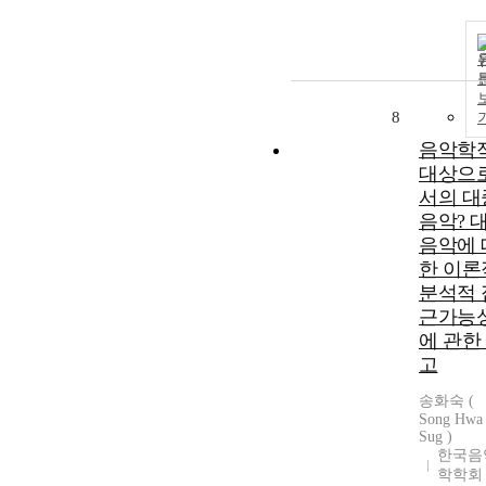
8
음악학
대상으
서의 대
음악? 
음악에 
한 이론
분석적 
근가능
에 관한
고
송화숙 (
Song Hwa
Sug )
한국음
학학회