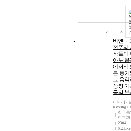
7
비엔나 
전주의 
장들의 
아노 음
에서의 
른 동기
그 음악
상징 기
들의 분
이민경 ( M
Kyoung Le
한국음
학학회
2004
p.211-2