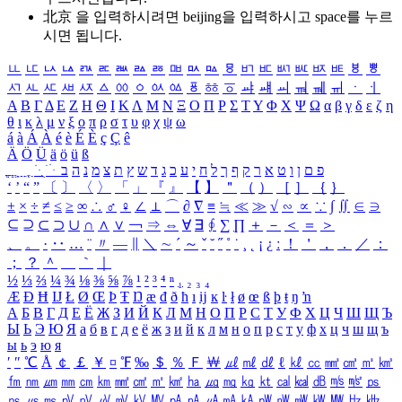
北京 을 입력하시려면
beijing
을 입력하시고 space를 누르
시면 됩니다.
ㅥ
ㅦ
ㅧ
ㅨ
ㅩ
ㅪ
ㅫ
ㅬ
ㅭ
ㅮ
ㅯ
ㅰ
ㅱ
ㅲ
ㅳ
ㅴ
ㅵ
ㅶ
ㅷ
ㅸ
ㅹ
ㅺ
ㅻ
ㅼ
ㅽ
ㅾ
ㅿ
ㆀ
ㆁ
ㆂ
ㆃ
ㆄ
ㆅ
ㆆ
ㆇ
ㆈ
ㆉ
ㆊ
ㆋ
ㆌ
ㆍ
ㆎ
Α
Β
Γ
Δ
Ε
Ζ
Η
Θ
Ι
Κ
Λ
Μ
Ν
Ξ
Ο
Π
Ρ
Σ
Τ
Υ
Φ
Χ
Ψ
Ω
α
β
γ
δ
ε
ζ
η
θ
ι
κ
λ
μ
ν
ξ
ο
π
ρ
σ
τ
υ
φ
χ
ψ
ω
á
à
Á
À
é
è
É
È
ç
Ç
ê
Ä
Ö
Ü
ä
ö
ü
ß
ְ
ֳ
ֲ
ֱ
ָ
ַ
ֵ
ֶ
ִ
ֹ
ּ
ֻ
ׂ
ׁ
ּ
ב
ה
נ
מ
צ
ת
ץ
ש
ד
ג
כ
ע
י
ח
ל
ך
ף
ק
ר
א
ט
ו
ן
ם
פ
‘
’
“
”
〔
〕
〈
〉
「
」
『
』
【
】
＂
（
）
［
］
｛
｝
±
×
÷
≠
≤
≥
∞
∴
♂
♀
∠
⊥
⌒
∂
∇
≡
≒
≪
≫
√
∽
∝
∵
∫
∬
∈
∋
⊆
⊇
⊂
⊃
∪
∩
∧
∨
￢
⇒
⇔
∀
∃
∮
∑
∏
＋
－
＜
＝
＞
、
。
·
‥
…
¨
〃
―
∥
＼
∼
´
～
ˇ
˘
˝
˚
˙
¸
˛
¡
¿
ː
！
＇
，
．
／
：
；
？
＾
＿
｀
｜
½
⅓
⅔
¼
¾
⅛
⅜
⅝
⅞
¹
²
³
⁴
ⁿ
₁
₂
₃
₄
Æ
Ð
Ħ
Ĳ
Ł
Ø
Œ
Þ
Ŧ
Ŋ
æ
đ
ð
ħ
ı
ĳ
ĸ
ŀ
ł
ø
œ
ß
þ
ŧ
ŋ
ŉ
А
Б
В
Г
Д
Е
Ё
Ж
З
И
Й
К
Л
М
Н
О
П
Р
С
Т
У
Ф
Х
Ц
Ч
Ш
Щ
Ъ
Ы
Ь
Э
Ю
Я
а
б
в
г
д
е
ё
ж
з
и
й
к
л
м
н
о
п
р
с
т
у
ф
х
ц
ч
ш
щ
ъ
ы
ь
э
ю
я
′
″
℃
Å
￠
￡
￥
¤
℉
‰
＄
％
Ｆ
￦
㎕
㎖
㎗
ℓ
㎘
㏄
㎣
㎤
㎥
㎦
㎙
㎚
㎛
㎜
㎝
㎞
㎟
㎠
㎡
㎢
㏊
㎍
㎎
㎏
㏏
㎈
㎉
㏈
㎧
㎨
㎰
㎱
㎲
㎳
㎴
㎵
㎶
㎷
㎸
㎹
㎀
㎁
㎂
㎃
㎄
㎺
㎻
㎽
㎾
㎿
㎐
㎑