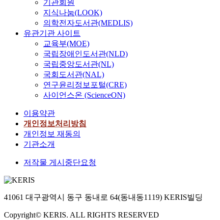
기관회원
지식나눔(LOOK)
의학전자도서관(MEDLIS)
유관기관 사이트
교육부(MOE)
국립장애인도서관(NLD)
국립중앙도서관(NL)
국회도서관(NAL)
연구윤리정보포털(CRE)
사이언스온 (ScienceON)
이용약관
개인정보처리방침
개인정보 재동의
기관소개
저작물 게시중단요청
41061 대구광역시 동구 동내로 64(동내동1119) KERIS빌딩
Copyright© KERIS. ALL RIGHTS RESERVED