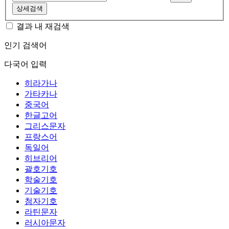
상세검색
결과 내 재검색
인기 검색어
다국어 입력
히라가나
가타카나
중국어
한글고어
그리스문자
프랑스어
독일어
히브리어
괄호기호
학술기호
기술기호
첨자기호
라틴문자
러시아문자