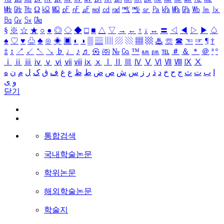
㎒
㎓
㎔
Ω
㏀
㏁
㎊
㎋
㎌
㏖
㏅
㎭
㎮
㎯
㏛
㎩
㎪
㎫
㎬
㏝
㏐
㏓
㏃
㏉
㏜
㏆
§
※
☆
★
○
●
◎
◇
◆
□
■
△
▽
→
←
↑
↓
↔
〓
◁
◀
▷
▶
♤
♠
♡
♥
♧
♣
⊙
◈
▣
◐
◑
▒
▤
▥
▨
▧
▦
▩
♨
☏
☎
☜
☞
¶
†
‡
↕
↗
↙
↖
↘
♭
♩
♪
♬
㉿
㈜
№
㏇
™
㏂
㏘
℡
＃
＆
＊
＠
ª
º
ⅰ
ⅱ
ⅲ
ⅳ
ⅴ
ⅵ
ⅶ
ⅷ
ⅸ
ⅹ
Ⅰ
Ⅱ
Ⅲ
Ⅳ
Ⅴ
Ⅵ
Ⅶ
Ⅷ
Ⅸ
Ⅹ
ا
ب
ت
ث
ج
ح
خ
د
ذ
ر
ز
س
ش
ص
ض
ط
ظ
ع
غ
ف
ق
ک
ل
م
ن
ه
و
ی
닫기
통합검색
국내학술논문
학위논문
해외학술논문
학술지