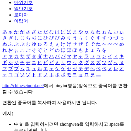
단위기호
일반기호
로마자
아랍어
あ
ぁ
か
が
さ
ざ
た
だ
な
は
ば
ぱ
ま
や
ゃ
ら
わ
ゎ
ん
い
ぃ
き
ぎ
し
じ
ち
ぢ
に
ひ
び
ぴ
み
り
う
ぅ
く
ぐ
す
ず
つ
づ
っ
ぬ
ふ
ぶ
ぷ
む
ゆ
ゅ
る
え
ぇ
け
げ
せ
ぜ
て
で
ね
へ
べ
ぺ
め
れ
お
ぉ
こ
ご
そ
ぞ
と
ど
の
ほ
ぼ
ぽ
も
よ
ょ
ろ
を
ア
ァ
カ
サ
ザ
タ
ダ
ナ
ハ
バ
パ
マ
ヤ
ャ
ラ
ワ
ヮ
ン
イ
ィ
キ
ギ
シ
ジ
チ
ヂ
ニ
ヒ
ビ
ピ
ミ
リ
ウ
ゥ
ク
グ
ス
ズ
ツ
ヅ
ッ
ヌ
フ
ブ
プ
ム
ユ
ュ
ル
エ
ェ
ケ
ゲ
セ
ゼ
テ
デ
ヘ
ベ
ペ
メ
レ
オ
ォ
コ
ゴ
ソ
ゾ
ト
ド
ノ
ホ
ボ
ポ
モ
ヨ
ョ
ロ
ヲ
―
http://chineseinput.net/
에서 pinyin(병음)방식으로 중국어를 변환
할 수 있습니다.
변환된 중국어를 복사하여 사용하시면 됩니다.
예시)
中文 을 입력하시려면
zhongwen
을 입력하시고 space를
누르시면됩니다.