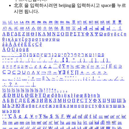
北京 을 입력하시려면
beijing
을 입력하시고 space를 누르
시면 됩니다.
ㅥ
ㅦ
ㅧ
ㅨ
ㅩ
ㅪ
ㅫ
ㅬ
ㅭ
ㅮ
ㅯ
ㅰ
ㅱ
ㅲ
ㅳ
ㅴ
ㅵ
ㅶ
ㅷ
ㅸ
ㅹ
ㅺ
ㅻ
ㅼ
ㅽ
ㅾ
ㅿ
ㆀ
ㆁ
ㆂ
ㆃ
ㆄ
ㆅ
ㆆ
ㆇ
ㆈ
ㆉ
ㆊ
ㆋ
ㆌ
ㆍ
ㆎ
Α
Β
Γ
Δ
Ε
Ζ
Η
Θ
Ι
Κ
Λ
Μ
Ν
Ξ
Ο
Π
Ρ
Σ
Τ
Υ
Φ
Χ
Ψ
Ω
α
β
γ
δ
ε
ζ
η
θ
ι
κ
λ
μ
ν
ξ
ο
π
ρ
σ
τ
υ
φ
χ
ψ
ω
á
à
Á
À
é
è
É
È
ç
Ç
ê
Ä
Ö
Ü
ä
ö
ü
ß
ְ
ֳ
ֲ
ֱ
ָ
ַ
ֵ
ֶ
ִ
ֹ
ּ
ֻ
ׂ
ׁ
ּ
ב
ה
נ
מ
צ
ת
ץ
ש
ד
ג
כ
ע
י
ח
ל
ך
ף
ק
ר
א
ט
ו
ן
ם
פ
‘
’
“
”
〔
〕
〈
〉
「
」
『
』
【
】
＂
（
）
［
］
｛
｝
±
×
÷
≠
≤
≥
∞
∴
♂
♀
∠
⊥
⌒
∂
∇
≡
≒
≪
≫
√
∽
∝
∵
∫
∬
∈
∋
⊆
⊇
⊂
⊃
∪
∩
∧
∨
￢
⇒
⇔
∀
∃
∮
∑
∏
＋
－
＜
＝
＞
、
。
·
‥
…
¨
〃
―
∥
＼
∼
´
～
ˇ
˘
˝
˚
˙
¸
˛
¡
¿
ː
！
＇
，
．
／
：
；
？
＾
＿
｀
｜
½
⅓
⅔
¼
¾
⅛
⅜
⅝
⅞
¹
²
³
⁴
ⁿ
₁
₂
₃
₄
Æ
Ð
Ħ
Ĳ
Ł
Ø
Œ
Þ
Ŧ
Ŋ
æ
đ
ð
ħ
ı
ĳ
ĸ
ŀ
ł
ø
œ
ß
þ
ŧ
ŋ
ŉ
А
Б
В
Г
Д
Е
Ё
Ж
З
И
Й
К
Л
М
Н
О
П
Р
С
Т
У
Ф
Х
Ц
Ч
Ш
Щ
Ъ
Ы
Ь
Э
Ю
Я
а
б
в
г
д
е
ё
ж
з
и
й
к
л
м
н
о
п
р
с
т
у
ф
х
ц
ч
ш
щ
ъ
ы
ь
э
ю
я
′
″
℃
Å
￠
￡
￥
¤
℉
‰
＄
％
Ｆ
￦
㎕
㎖
㎗
ℓ
㎘
㏄
㎣
㎤
㎥
㎦
㎙
㎚
㎛
㎜
㎝
㎞
㎟
㎠
㎡
㎢
㏊
㎍
㎎
㎏
㏏
㎈
㎉
㏈
㎧
㎨
㎰
㎱
㎲
㎳
㎴
㎵
㎶
㎷
㎸
㎹
㎀
㎁
㎂
㎃
㎄
㎺
㎻
㎽
㎾
㎿
㎐
㎑