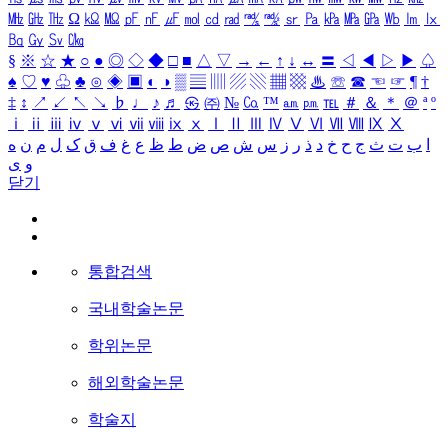
㎒
㎓
㎔
Ω
㏀
㏁
㎊
㎋
㎌
㏖
㏅
㎭
㎮
㎯
㏛
㎩
㎪
㎫
㎬
㏝
㏐
㏓
㏃
㏉
㏜
㏆
§
※
☆
★
○
●
◎
◇
◆
□
■
△
▽
→
←
↑
↓
↔
〓
◁
◀
▷
▶
♤
♠
♡
♥
♧
♣
⊙
◈
▣
◐
◑
▒
▤
▥
▨
▧
▦
▩
♨
☏
☎
☜
☞
¶
†
‡
↕
↗
↙
↖
↘
♭
♩
♪
♬
㉿
㈜
№
㏇
™
㏂
㏘
℡
＃
＆
＊
＠
ª
º
ⅰ
ⅱ
ⅲ
ⅳ
ⅴ
ⅵ
ⅶ
ⅷ
ⅸ
ⅹ
Ⅰ
Ⅱ
Ⅲ
Ⅳ
Ⅴ
Ⅵ
Ⅶ
Ⅷ
Ⅸ
Ⅹ
ا
ب
ت
ث
ج
ح
خ
د
ذ
ر
ز
س
ش
ص
ض
ط
ظ
ع
غ
ف
ق
ک
ل
م
ن
ه
و
ی
닫기
통합검색
국내학술논문
학위논문
해외학술논문
학술지