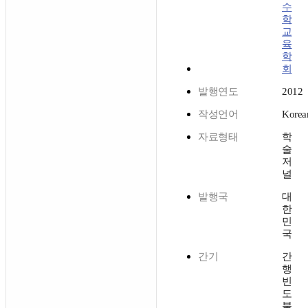
수
학
교
육
학
회
발행연도
2012
작성언어
Korea
자료형태
학
술
저
널
발행국
대
한
민
국
간기
간
행
빈
도
불