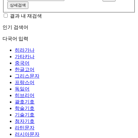
상세검색
결과 내 재검색
인기 검색어
다국어 입력
히라가나
가타카나
중국어
한글고어
그리스문자
프랑스어
독일어
히브리어
괄호기호
학술기호
기술기호
첨자기호
라틴문자
러시아문자