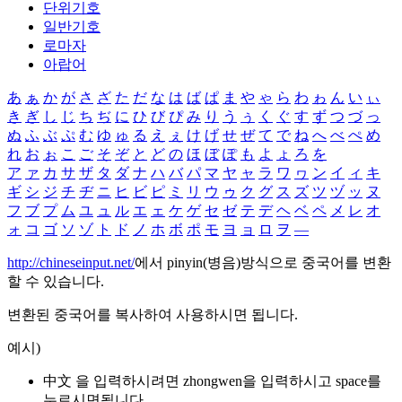
단위기호
일반기호
로마자
아랍어
あ
ぁ
か
が
さ
ざ
た
だ
な
は
ば
ぱ
ま
や
ゃ
ら
わ
ゎ
ん
い
ぃ
き
ぎ
し
じ
ち
ぢ
に
ひ
び
ぴ
み
り
う
ぅ
く
ぐ
す
ず
つ
づ
っ
ぬ
ふ
ぶ
ぷ
む
ゆ
ゅ
る
え
ぇ
け
げ
せ
ぜ
て
で
ね
へ
べ
ぺ
め
れ
お
ぉ
こ
ご
そ
ぞ
と
ど
の
ほ
ぼ
ぽ
も
よ
ょ
ろ
を
ア
ァ
カ
サ
ザ
タ
ダ
ナ
ハ
バ
パ
マ
ヤ
ャ
ラ
ワ
ヮ
ン
イ
ィ
キ
ギ
シ
ジ
チ
ヂ
ニ
ヒ
ビ
ピ
ミ
リ
ウ
ゥ
ク
グ
ス
ズ
ツ
ヅ
ッ
ヌ
フ
ブ
プ
ム
ユ
ュ
ル
エ
ェ
ケ
ゲ
セ
ゼ
テ
デ
ヘ
ベ
ペ
メ
レ
オ
ォ
コ
ゴ
ソ
ゾ
ト
ド
ノ
ホ
ボ
ポ
モ
ヨ
ョ
ロ
ヲ
―
http://chineseinput.net/
에서 pinyin(병음)방식으로 중국어를 변환
할 수 있습니다.
변환된 중국어를 복사하여 사용하시면 됩니다.
예시)
中文 을 입력하시려면
zhongwen
을 입력하시고 space를
누르시면됩니다.