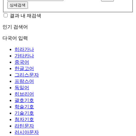
상세검색
결과 내 재검색
인기 검색어
다국어 입력
히라가나
가타카나
중국어
한글고어
그리스문자
프랑스어
독일어
히브리어
괄호기호
학술기호
기술기호
첨자기호
라틴문자
러시아문자