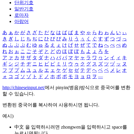
단위기호
일반기호
로마자
아랍어
あ
ぁ
か
が
さ
ざ
た
だ
な
は
ば
ぱ
ま
や
ゃ
ら
わ
ゎ
ん
い
ぃ
き
ぎ
し
じ
ち
ぢ
に
ひ
び
ぴ
み
り
う
ぅ
く
ぐ
す
ず
つ
づ
っ
ぬ
ふ
ぶ
ぷ
む
ゆ
ゅ
る
え
ぇ
け
げ
せ
ぜ
て
で
ね
へ
べ
ぺ
め
れ
お
ぉ
こ
ご
そ
ぞ
と
ど
の
ほ
ぼ
ぽ
も
よ
ょ
ろ
を
ア
ァ
カ
サ
ザ
タ
ダ
ナ
ハ
バ
パ
マ
ヤ
ャ
ラ
ワ
ヮ
ン
イ
ィ
キ
ギ
シ
ジ
チ
ヂ
ニ
ヒ
ビ
ピ
ミ
リ
ウ
ゥ
ク
グ
ス
ズ
ツ
ヅ
ッ
ヌ
フ
ブ
プ
ム
ユ
ュ
ル
エ
ェ
ケ
ゲ
セ
ゼ
テ
デ
ヘ
ベ
ペ
メ
レ
オ
ォ
コ
ゴ
ソ
ゾ
ト
ド
ノ
ホ
ボ
ポ
モ
ヨ
ョ
ロ
ヲ
―
http://chineseinput.net/
에서 pinyin(병음)방식으로 중국어를 변환
할 수 있습니다.
변환된 중국어를 복사하여 사용하시면 됩니다.
예시)
中文 을 입력하시려면
zhongwen
을 입력하시고 space를
누르시면됩니다.