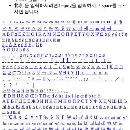
北京 을 입력하시려면
beijing
을 입력하시고 space를 누르
시면 됩니다.
ㅥ
ㅦ
ㅧ
ㅨ
ㅩ
ㅪ
ㅫ
ㅬ
ㅭ
ㅮ
ㅯ
ㅰ
ㅱ
ㅲ
ㅳ
ㅴ
ㅵ
ㅶ
ㅷ
ㅸ
ㅹ
ㅺ
ㅻ
ㅼ
ㅽ
ㅾ
ㅿ
ㆀ
ㆁ
ㆂ
ㆃ
ㆄ
ㆅ
ㆆ
ㆇ
ㆈ
ㆉ
ㆊ
ㆋ
ㆌ
ㆍ
ㆎ
Α
Β
Γ
Δ
Ε
Ζ
Η
Θ
Ι
Κ
Λ
Μ
Ν
Ξ
Ο
Π
Ρ
Σ
Τ
Υ
Φ
Χ
Ψ
Ω
α
β
γ
δ
ε
ζ
η
θ
ι
κ
λ
μ
ν
ξ
ο
π
ρ
σ
τ
υ
φ
χ
ψ
ω
á
à
Á
À
é
è
É
È
ç
Ç
ê
Ä
Ö
Ü
ä
ö
ü
ß
ְ
ֳ
ֲ
ֱ
ָ
ַ
ֵ
ֶ
ִ
ֹ
ּ
ֻ
ׂ
ׁ
ּ
ב
ה
נ
מ
צ
ת
ץ
ש
ד
ג
כ
ע
י
ח
ל
ך
ף
ק
ר
א
ט
ו
ן
ם
פ
‘
’
“
”
〔
〕
〈
〉
「
」
『
』
【
】
＂
（
）
［
］
｛
｝
±
×
÷
≠
≤
≥
∞
∴
♂
♀
∠
⊥
⌒
∂
∇
≡
≒
≪
≫
√
∽
∝
∵
∫
∬
∈
∋
⊆
⊇
⊂
⊃
∪
∩
∧
∨
￢
⇒
⇔
∀
∃
∮
∑
∏
＋
－
＜
＝
＞
、
。
·
‥
…
¨
〃
―
∥
＼
∼
´
～
ˇ
˘
˝
˚
˙
¸
˛
¡
¿
ː
！
＇
，
．
／
：
；
？
＾
＿
｀
｜
½
⅓
⅔
¼
¾
⅛
⅜
⅝
⅞
¹
²
³
⁴
ⁿ
₁
₂
₃
₄
Æ
Ð
Ħ
Ĳ
Ł
Ø
Œ
Þ
Ŧ
Ŋ
æ
đ
ð
ħ
ı
ĳ
ĸ
ŀ
ł
ø
œ
ß
þ
ŧ
ŋ
ŉ
А
Б
В
Г
Д
Е
Ё
Ж
З
И
Й
К
Л
М
Н
О
П
Р
С
Т
У
Ф
Х
Ц
Ч
Ш
Щ
Ъ
Ы
Ь
Э
Ю
Я
а
б
в
г
д
е
ё
ж
з
и
й
к
л
м
н
о
п
р
с
т
у
ф
х
ц
ч
ш
щ
ъ
ы
ь
э
ю
я
′
″
℃
Å
￠
￡
￥
¤
℉
‰
＄
％
Ｆ
￦
㎕
㎖
㎗
ℓ
㎘
㏄
㎣
㎤
㎥
㎦
㎙
㎚
㎛
㎜
㎝
㎞
㎟
㎠
㎡
㎢
㏊
㎍
㎎
㎏
㏏
㎈
㎉
㏈
㎧
㎨
㎰
㎱
㎲
㎳
㎴
㎵
㎶
㎷
㎸
㎹
㎀
㎁
㎂
㎃
㎄
㎺
㎻
㎽
㎾
㎿
㎐
㎑