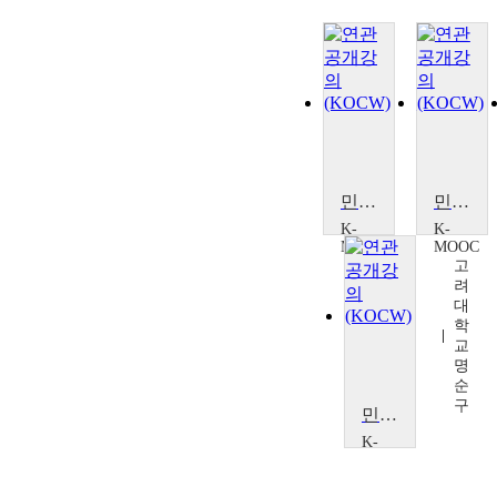
민법학입문
민법학입문
K-
K-
MOOC
MOOC
고
고
려
려
대
대
학
학
교
교
명
명
순
순
구
구
민법학입문
K-
MOOC
고