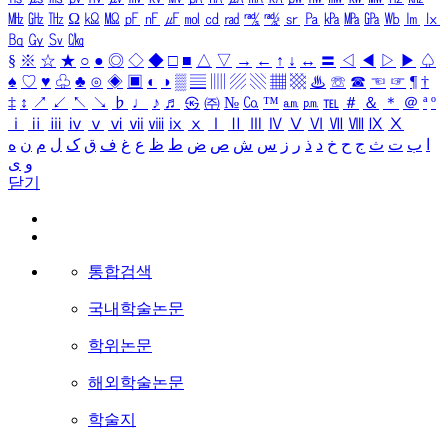
㎒
㎓
㎔
Ω
㏀
㏁
㎊
㎋
㎌
㏖
㏅
㎭
㎮
㎯
㏛
㎩
㎪
㎫
㎬
㏝
㏐
㏓
㏃
㏉
㏜
㏆
§
※
☆
★
○
●
◎
◇
◆
□
■
△
▽
→
←
↑
↓
↔
〓
◁
◀
▷
▶
♤
♠
♡
♥
♧
♣
⊙
◈
▣
◐
◑
▒
▤
▥
▨
▧
▦
▩
♨
☏
☎
☜
☞
¶
†
‡
↕
↗
↙
↖
↘
♭
♩
♪
♬
㉿
㈜
№
㏇
™
㏂
㏘
℡
＃
＆
＊
＠
ª
º
ⅰ
ⅱ
ⅲ
ⅳ
ⅴ
ⅵ
ⅶ
ⅷ
ⅸ
ⅹ
Ⅰ
Ⅱ
Ⅲ
Ⅳ
Ⅴ
Ⅵ
Ⅶ
Ⅷ
Ⅸ
Ⅹ
ا
ب
ت
ث
ج
ح
خ
د
ذ
ر
ز
س
ش
ص
ض
ط
ظ
ع
غ
ف
ق
ک
ل
م
ن
ه
و
ی
닫기
통합검색
국내학술논문
학위논문
해외학술논문
학술지