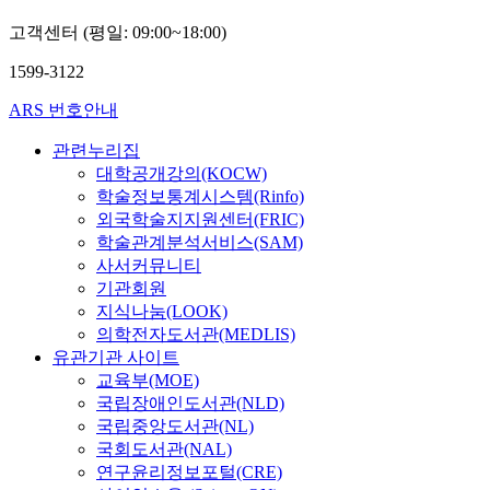
고객센터 (평일: 09:00~18:00)
1599-3122
ARS 번호안내
관련누리집
대학공개강의(KOCW)
학술정보통계시스템(Rinfo)
외국학술지지원센터(FRIC)
학술관계분석서비스(SAM)
사서커뮤니티
기관회원
지식나눔(LOOK)
의학전자도서관(MEDLIS)
유관기관 사이트
교육부(MOE)
국립장애인도서관(NLD)
국립중앙도서관(NL)
국회도서관(NAL)
연구윤리정보포털(CRE)