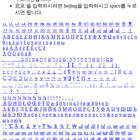
北京 을 입력하시려면
beijing
을 입력하시고 space를 누르
시면 됩니다.
ㅥ
ㅦ
ㅧ
ㅨ
ㅩ
ㅪ
ㅫ
ㅬ
ㅭ
ㅮ
ㅯ
ㅰ
ㅱ
ㅲ
ㅳ
ㅴ
ㅵ
ㅶ
ㅷ
ㅸ
ㅹ
ㅺ
ㅻ
ㅼ
ㅽ
ㅾ
ㅿ
ㆀ
ㆁ
ㆂ
ㆃ
ㆄ
ㆅ
ㆆ
ㆇ
ㆈ
ㆉ
ㆊ
ㆋ
ㆌ
ㆍ
ㆎ
Α
Β
Γ
Δ
Ε
Ζ
Η
Θ
Ι
Κ
Λ
Μ
Ν
Ξ
Ο
Π
Ρ
Σ
Τ
Υ
Φ
Χ
Ψ
Ω
α
β
γ
δ
ε
ζ
η
θ
ι
κ
λ
μ
ν
ξ
ο
π
ρ
σ
τ
υ
φ
χ
ψ
ω
á
à
Á
À
é
è
É
È
ç
Ç
ê
Ä
Ö
Ü
ä
ö
ü
ß
ְ
ֳ
ֲ
ֱ
ָ
ַ
ֵ
ֶ
ִ
ֹ
ּ
ֻ
ׂ
ׁ
ּ
ב
ה
נ
מ
צ
ת
ץ
ש
ד
ג
כ
ע
י
ח
ל
ך
ף
ק
ר
א
ט
ו
ן
ם
פ
‘
’
“
”
〔
〕
〈
〉
「
」
『
』
【
】
＂
（
）
［
］
｛
｝
±
×
÷
≠
≤
≥
∞
∴
♂
♀
∠
⊥
⌒
∂
∇
≡
≒
≪
≫
√
∽
∝
∵
∫
∬
∈
∋
⊆
⊇
⊂
⊃
∪
∩
∧
∨
￢
⇒
⇔
∀
∃
∮
∑
∏
＋
－
＜
＝
＞
、
。
·
‥
…
¨
〃
―
∥
＼
∼
´
～
ˇ
˘
˝
˚
˙
¸
˛
¡
¿
ː
！
＇
，
．
／
：
；
？
＾
＿
｀
｜
½
⅓
⅔
¼
¾
⅛
⅜
⅝
⅞
¹
²
³
⁴
ⁿ
₁
₂
₃
₄
Æ
Ð
Ħ
Ĳ
Ł
Ø
Œ
Þ
Ŧ
Ŋ
æ
đ
ð
ħ
ı
ĳ
ĸ
ŀ
ł
ø
œ
ß
þ
ŧ
ŋ
ŉ
А
Б
В
Г
Д
Е
Ё
Ж
З
И
Й
К
Л
М
Н
О
П
Р
С
Т
У
Ф
Х
Ц
Ч
Ш
Щ
Ъ
Ы
Ь
Э
Ю
Я
а
б
в
г
д
е
ё
ж
з
и
й
к
л
м
н
о
п
р
с
т
у
ф
х
ц
ч
ш
щ
ъ
ы
ь
э
ю
я
′
″
℃
Å
￠
￡
￥
¤
℉
‰
＄
％
Ｆ
￦
㎕
㎖
㎗
ℓ
㎘
㏄
㎣
㎤
㎥
㎦
㎙
㎚
㎛
㎜
㎝
㎞
㎟
㎠
㎡
㎢
㏊
㎍
㎎
㎏
㏏
㎈
㎉
㏈
㎧
㎨
㎰
㎱
㎲
㎳
㎴
㎵
㎶
㎷
㎸
㎹
㎀
㎁
㎂
㎃
㎄
㎺
㎻
㎽
㎾
㎿
㎐
㎑