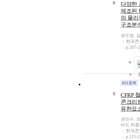
8
다양한 
제조된 
의 물리
구조분
권도영, 
한국콘
p.207-
9
CFRP
콘크리트
유한요
권민수, 
바드,허종
한국콘
p.215-