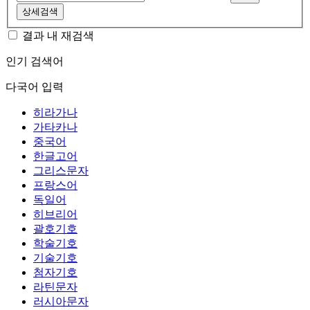
상세검색
결과 내 재검색
인기 검색어
다국어 입력
히라가나
가타카나
중국어
한글고어
그리스문자
프랑스어
독일어
히브리어
괄호기호
학술기호
기술기호
첨자기호
라틴문자
러시아문자