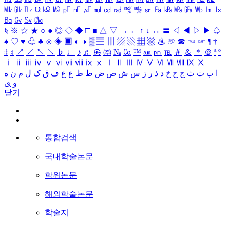
㎒
㎓
㎔
Ω
㏀
㏁
㎊
㎋
㎌
㏖
㏅
㎭
㎮
㎯
㏛
㎩
㎪
㎫
㎬
㏝
㏐
㏓
㏃
㏉
㏜
㏆
§
※
☆
★
○
●
◎
◇
◆
□
■
△
▽
→
←
↑
↓
↔
〓
◁
◀
▷
▶
♤
♠
♡
♥
♧
♣
⊙
◈
▣
◐
◑
▒
▤
▥
▨
▧
▦
▩
♨
☏
☎
☜
☞
¶
†
‡
↕
↗
↙
↖
↘
♭
♩
♪
♬
㉿
㈜
№
㏇
™
㏂
㏘
℡
＃
＆
＊
＠
ª
º
ⅰ
ⅱ
ⅲ
ⅳ
ⅴ
ⅵ
ⅶ
ⅷ
ⅸ
ⅹ
Ⅰ
Ⅱ
Ⅲ
Ⅳ
Ⅴ
Ⅵ
Ⅶ
Ⅷ
Ⅸ
Ⅹ
ا
ب
ت
ث
ج
ح
خ
د
ذ
ر
ز
س
ش
ص
ض
ط
ظ
ع
غ
ف
ق
ک
ل
م
ن
ه
و
ی
닫기
통합검색
국내학술논문
학위논문
해외학술논문
학술지