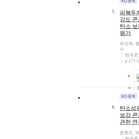
5
피복두께
강도 콘
탄소 보
평가
유선재, 
수
한국콘
p.177-
6
탄소섬유
보강 콘
관한 연
윤현도, 
한국콘