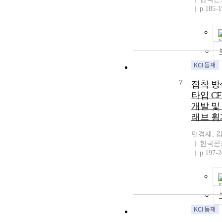
p.185-
7
접착 방
타입 C
개발 및
래브 휨
민경재, 
한국콘
p.197-