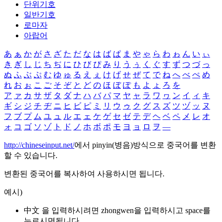
단위기호
일반기호
로마자
아랍어
あ
ぁ
か
が
さ
ざ
た
だ
な
は
ば
ぱ
ま
や
ゃ
ら
わ
ゎ
ん
い
ぃ
き
ぎ
し
じ
ち
ぢ
に
ひ
び
ぴ
み
り
う
ぅ
く
ぐ
す
ず
つ
づ
っ
ぬ
ふ
ぶ
ぷ
む
ゆ
ゅ
る
え
ぇ
け
げ
せ
ぜ
て
で
ね
へ
べ
ぺ
め
れ
お
ぉ
こ
ご
そ
ぞ
と
ど
の
ほ
ぼ
ぽ
も
よ
ょ
ろ
を
ア
ァ
カ
サ
ザ
タ
ダ
ナ
ハ
バ
パ
マ
ヤ
ャ
ラ
ワ
ヮ
ン
イ
ィ
キ
ギ
シ
ジ
チ
ヂ
ニ
ヒ
ビ
ピ
ミ
リ
ウ
ゥ
ク
グ
ス
ズ
ツ
ヅ
ッ
ヌ
フ
ブ
プ
ム
ユ
ュ
ル
エ
ェ
ケ
ゲ
セ
ゼ
テ
デ
ヘ
ベ
ペ
メ
レ
オ
ォ
コ
ゴ
ソ
ゾ
ト
ド
ノ
ホ
ボ
ポ
モ
ヨ
ョ
ロ
ヲ
―
http://chineseinput.net/
에서 pinyin(병음)방식으로 중국어를 변환
할 수 있습니다.
변환된 중국어를 복사하여 사용하시면 됩니다.
예시)
中文 을 입력하시려면
zhongwen
을 입력하시고 space를
누르시면됩니다.