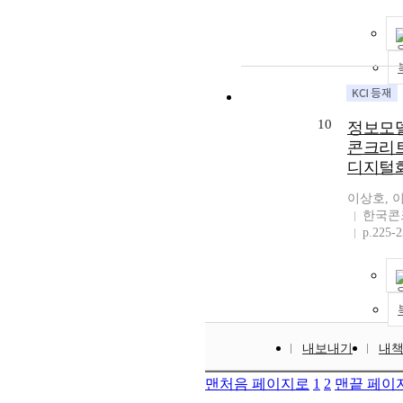
10
정보모
콘크리트
디지털
이상호, 
한국콘
p.225-
내보내기
내
맨처음 페이지로
1
2
맨끝 페이