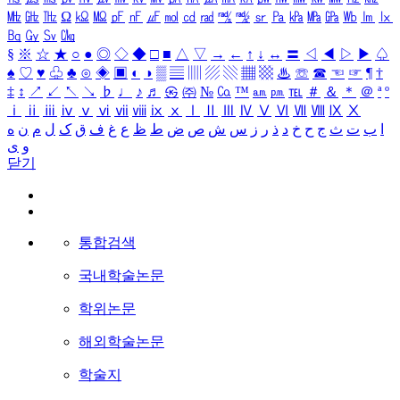
㎒
㎓
㎔
Ω
㏀
㏁
㎊
㎋
㎌
㏖
㏅
㎭
㎮
㎯
㏛
㎩
㎪
㎫
㎬
㏝
㏐
㏓
㏃
㏉
㏜
㏆
§
※
☆
★
○
●
◎
◇
◆
□
■
△
▽
→
←
↑
↓
↔
〓
◁
◀
▷
▶
♤
♠
♡
♥
♧
♣
⊙
◈
▣
◐
◑
▒
▤
▥
▨
▧
▦
▩
♨
☏
☎
☜
☞
¶
†
‡
↕
↗
↙
↖
↘
♭
♩
♪
♬
㉿
㈜
№
㏇
™
㏂
㏘
℡
＃
＆
＊
＠
ª
º
ⅰ
ⅱ
ⅲ
ⅳ
ⅴ
ⅵ
ⅶ
ⅷ
ⅸ
ⅹ
Ⅰ
Ⅱ
Ⅲ
Ⅳ
Ⅴ
Ⅵ
Ⅶ
Ⅷ
Ⅸ
Ⅹ
ا
ب
ت
ث
ج
ح
خ
د
ذ
ر
ز
س
ش
ص
ض
ط
ظ
ع
غ
ف
ق
ک
ل
م
ن
ه
و
ی
닫기
통합검색
국내학술논문
학위논문
해외학술논문
학술지