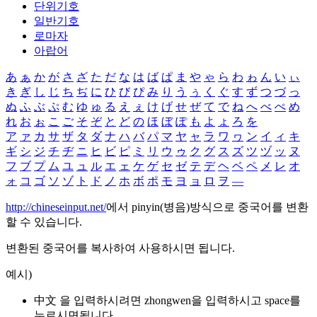
단위기호
일반기호
로마자
아랍어
あ
ぁ
か
が
さ
ざ
た
だ
な
は
ば
ぱ
ま
や
ゃ
ら
わ
ゎ
ん
い
ぃ
き
ぎ
し
じ
ち
ぢ
に
ひ
び
ぴ
み
り
う
ぅ
く
ぐ
す
ず
つ
づ
っ
ぬ
ふ
ぶ
ぷ
む
ゆ
ゅ
る
え
ぇ
け
げ
せ
ぜ
て
で
ね
へ
べ
ぺ
め
れ
お
ぉ
こ
ご
そ
ぞ
と
ど
の
ほ
ぼ
ぽ
も
よ
ょ
ろ
を
ア
ァ
カ
サ
ザ
タ
ダ
ナ
ハ
バ
パ
マ
ヤ
ャ
ラ
ワ
ヮ
ン
イ
ィ
キ
ギ
シ
ジ
チ
ヂ
ニ
ヒ
ビ
ピ
ミ
リ
ウ
ゥ
ク
グ
ス
ズ
ツ
ヅ
ッ
ヌ
フ
ブ
プ
ム
ユ
ュ
ル
エ
ェ
ケ
ゲ
セ
ゼ
テ
デ
ヘ
ベ
ペ
メ
レ
オ
ォ
コ
ゴ
ソ
ゾ
ト
ド
ノ
ホ
ボ
ポ
モ
ヨ
ョ
ロ
ヲ
―
http://chineseinput.net/
에서 pinyin(병음)방식으로 중국어를 변환
할 수 있습니다.
변환된 중국어를 복사하여 사용하시면 됩니다.
예시)
中文 을 입력하시려면
zhongwen
을 입력하시고 space를
누르시면됩니다.