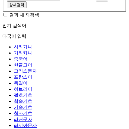
상세검색
결과 내 재검색
인기 검색어
다국어 입력
히라가나
가타카나
중국어
한글고어
그리스문자
프랑스어
독일어
히브리어
괄호기호
학술기호
기술기호
첨자기호
라틴문자
러시아문자