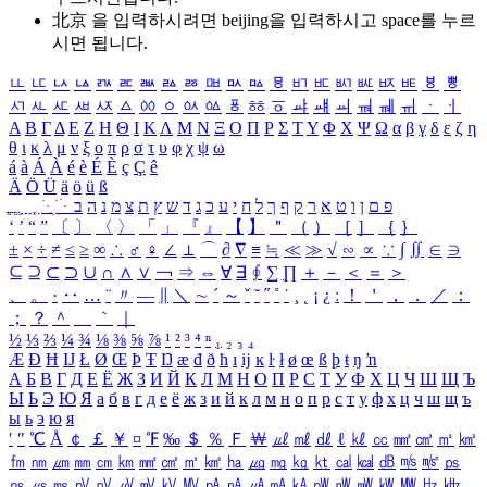
北京 을 입력하시려면
beijing
을 입력하시고 space를 누르
시면 됩니다.
ㅥ
ㅦ
ㅧ
ㅨ
ㅩ
ㅪ
ㅫ
ㅬ
ㅭ
ㅮ
ㅯ
ㅰ
ㅱ
ㅲ
ㅳ
ㅴ
ㅵ
ㅶ
ㅷ
ㅸ
ㅹ
ㅺ
ㅻ
ㅼ
ㅽ
ㅾ
ㅿ
ㆀ
ㆁ
ㆂ
ㆃ
ㆄ
ㆅ
ㆆ
ㆇ
ㆈ
ㆉ
ㆊ
ㆋ
ㆌ
ㆍ
ㆎ
Α
Β
Γ
Δ
Ε
Ζ
Η
Θ
Ι
Κ
Λ
Μ
Ν
Ξ
Ο
Π
Ρ
Σ
Τ
Υ
Φ
Χ
Ψ
Ω
α
β
γ
δ
ε
ζ
η
θ
ι
κ
λ
μ
ν
ξ
ο
π
ρ
σ
τ
υ
φ
χ
ψ
ω
á
à
Á
À
é
è
É
È
ç
Ç
ê
Ä
Ö
Ü
ä
ö
ü
ß
ְ
ֳ
ֲ
ֱ
ָ
ַ
ֵ
ֶ
ִ
ֹ
ּ
ֻ
ׂ
ׁ
ּ
ב
ה
נ
מ
צ
ת
ץ
ש
ד
ג
כ
ע
י
ח
ל
ך
ף
ק
ר
א
ט
ו
ן
ם
פ
‘
’
“
”
〔
〕
〈
〉
「
」
『
』
【
】
＂
（
）
［
］
｛
｝
±
×
÷
≠
≤
≥
∞
∴
♂
♀
∠
⊥
⌒
∂
∇
≡
≒
≪
≫
√
∽
∝
∵
∫
∬
∈
∋
⊆
⊇
⊂
⊃
∪
∩
∧
∨
￢
⇒
⇔
∀
∃
∮
∑
∏
＋
－
＜
＝
＞
、
。
·
‥
…
¨
〃
―
∥
＼
∼
´
～
ˇ
˘
˝
˚
˙
¸
˛
¡
¿
ː
！
＇
，
．
／
：
；
？
＾
＿
｀
｜
½
⅓
⅔
¼
¾
⅛
⅜
⅝
⅞
¹
²
³
⁴
ⁿ
₁
₂
₃
₄
Æ
Ð
Ħ
Ĳ
Ł
Ø
Œ
Þ
Ŧ
Ŋ
æ
đ
ð
ħ
ı
ĳ
ĸ
ŀ
ł
ø
œ
ß
þ
ŧ
ŋ
ŉ
А
Б
В
Г
Д
Е
Ё
Ж
З
И
Й
К
Л
М
Н
О
П
Р
С
Т
У
Ф
Х
Ц
Ч
Ш
Щ
Ъ
Ы
Ь
Э
Ю
Я
а
б
в
г
д
е
ё
ж
з
и
й
к
л
м
н
о
п
р
с
т
у
ф
х
ц
ч
ш
щ
ъ
ы
ь
э
ю
я
′
″
℃
Å
￠
￡
￥
¤
℉
‰
＄
％
Ｆ
￦
㎕
㎖
㎗
ℓ
㎘
㏄
㎣
㎤
㎥
㎦
㎙
㎚
㎛
㎜
㎝
㎞
㎟
㎠
㎡
㎢
㏊
㎍
㎎
㎏
㏏
㎈
㎉
㏈
㎧
㎨
㎰
㎱
㎲
㎳
㎴
㎵
㎶
㎷
㎸
㎹
㎀
㎁
㎂
㎃
㎄
㎺
㎻
㎽
㎾
㎿
㎐
㎑