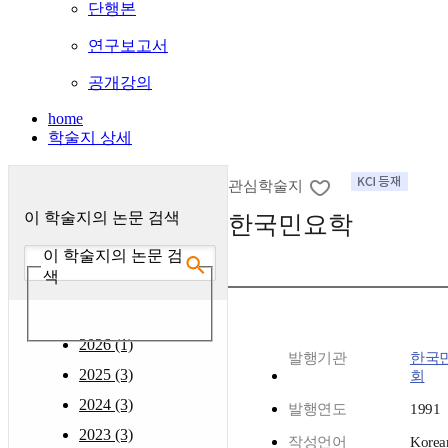
단행본
연구보고서
공개강의
home
학술지 상세
관심학술지
이 학술지의 논문 검색
한국민요학
이 학술지의 논문 검
색
2026 (1)
발행기관
한국
2025 (3)
회
2024 (3)
발행연도
1991
2023 (3)
작성언어
Korea