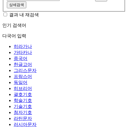
상세검색
결과 내 재검색
인기 검색어
다국어 입력
히라가나
가타카나
중국어
한글고어
그리스문자
프랑스어
독일어
히브리어
괄호기호
학술기호
기술기호
첨자기호
라틴문자
러시아문자