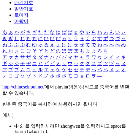
단위기호
일반기호
로마자
아랍어
あ
ぁ
か
が
さ
ざ
た
だ
な
は
ば
ぱ
ま
や
ゃ
ら
わ
ゎ
ん
い
ぃ
き
ぎ
し
じ
ち
ぢ
に
ひ
び
ぴ
み
り
う
ぅ
く
ぐ
す
ず
つ
づ
っ
ぬ
ふ
ぶ
ぷ
む
ゆ
ゅ
る
え
ぇ
け
げ
せ
ぜ
て
で
ね
へ
べ
ぺ
め
れ
お
ぉ
こ
ご
そ
ぞ
と
ど
の
ほ
ぼ
ぽ
も
よ
ょ
ろ
を
ア
ァ
カ
サ
ザ
タ
ダ
ナ
ハ
バ
パ
マ
ヤ
ャ
ラ
ワ
ヮ
ン
イ
ィ
キ
ギ
シ
ジ
チ
ヂ
ニ
ヒ
ビ
ピ
ミ
リ
ウ
ゥ
ク
グ
ス
ズ
ツ
ヅ
ッ
ヌ
フ
ブ
プ
ム
ユ
ュ
ル
エ
ェ
ケ
ゲ
セ
ゼ
テ
デ
ヘ
ベ
ペ
メ
レ
オ
ォ
コ
ゴ
ソ
ゾ
ト
ド
ノ
ホ
ボ
ポ
モ
ヨ
ョ
ロ
ヲ
―
http://chineseinput.net/
에서 pinyin(병음)방식으로 중국어를 변환
할 수 있습니다.
변환된 중국어를 복사하여 사용하시면 됩니다.
예시)
中文 을 입력하시려면
zhongwen
을 입력하시고 space를
누르시면됩니다.