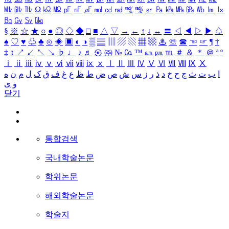
㎒
㎓
㎔
Ω
㏀
㏁
㎊
㎋
㎌
㏖
㏅
㎭
㎮
㎯
㏛
㎩
㎪
㎫
㎬
㏝
㏐
㏓
㏃
㏉
㏜
㏆
§
※
☆
★
○
●
◎
◇
◆
□
■
△
▽
→
←
↑
↓
↔
〓
◁
◀
▷
▶
♤
♠
♡
♥
♧
♣
⊙
◈
▣
◐
◑
▒
▤
▥
▨
▧
▦
▩
♨
☏
☎
☜
☞
¶
†
‡
↕
↗
↙
↖
↘
♭
♩
♪
♬
㉿
㈜
№
㏇
™
㏂
㏘
℡
＃
＆
＊
＠
ª
º
ⅰ
ⅱ
ⅲ
ⅳ
ⅴ
ⅵ
ⅶ
ⅷ
ⅸ
ⅹ
Ⅰ
Ⅱ
Ⅲ
Ⅳ
Ⅴ
Ⅵ
Ⅶ
Ⅷ
Ⅸ
Ⅹ
ا
ب
ت
ث
ج
ح
خ
د
ذ
ر
ز
س
ش
ص
ض
ط
ظ
ع
غ
ف
ق
ک
ل
م
ن
ه
و
ی
닫기
통합검색
국내학술논문
학위논문
해외학술논문
학술지