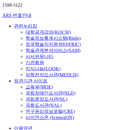
1599-3122
ARS 번호안내
관련누리집
대학공개강의(KOCW)
학술정보통계시스템(Rinfo)
외국학술지지원센터(FRIC)
학술관계분석서비스(SAM)
사서커뮤니티
기관회원
지식나눔(LOOK)
의학전자도서관(MEDLIS)
유관기관 사이트
교육부(MOE)
국립장애인도서관(NLD)
국립중앙도서관(NL)
국회도서관(NAL)
연구윤리정보포털(CRE)
사이언스온 (ScienceON)
이용약관