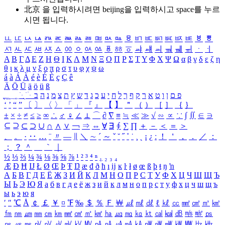
北京 을 입력하시려면
beijing
을 입력하시고 space를 누르
시면 됩니다.
ㅥ
ㅦ
ㅧ
ㅨ
ㅩ
ㅪ
ㅫ
ㅬ
ㅭ
ㅮ
ㅯ
ㅰ
ㅱ
ㅲ
ㅳ
ㅴ
ㅵ
ㅶ
ㅷ
ㅸ
ㅹ
ㅺ
ㅻ
ㅼ
ㅽ
ㅾ
ㅿ
ㆀ
ㆁ
ㆂ
ㆃ
ㆄ
ㆅ
ㆆ
ㆇ
ㆈ
ㆉ
ㆊ
ㆋ
ㆌ
ㆍ
ㆎ
Α
Β
Γ
Δ
Ε
Ζ
Η
Θ
Ι
Κ
Λ
Μ
Ν
Ξ
Ο
Π
Ρ
Σ
Τ
Υ
Φ
Χ
Ψ
Ω
α
β
γ
δ
ε
ζ
η
θ
ι
κ
λ
μ
ν
ξ
ο
π
ρ
σ
τ
υ
φ
χ
ψ
ω
á
à
Á
À
é
è
É
È
ç
Ç
ê
Ä
Ö
Ü
ä
ö
ü
ß
ְ
ֳ
ֲ
ֱ
ָ
ַ
ֵ
ֶ
ִ
ֹ
ּ
ֻ
ׂ
ׁ
ּ
ב
ה
נ
מ
צ
ת
ץ
ש
ד
ג
כ
ע
י
ח
ל
ך
ף
ק
ר
א
ט
ו
ן
ם
פ
‘
’
“
”
〔
〕
〈
〉
「
」
『
』
【
】
＂
（
）
［
］
｛
｝
±
×
÷
≠
≤
≥
∞
∴
♂
♀
∠
⊥
⌒
∂
∇
≡
≒
≪
≫
√
∽
∝
∵
∫
∬
∈
∋
⊆
⊇
⊂
⊃
∪
∩
∧
∨
￢
⇒
⇔
∀
∃
∮
∑
∏
＋
－
＜
＝
＞
、
。
·
‥
…
¨
〃
―
∥
＼
∼
´
～
ˇ
˘
˝
˚
˙
¸
˛
¡
¿
ː
！
＇
，
．
／
：
；
？
＾
＿
｀
｜
½
⅓
⅔
¼
¾
⅛
⅜
⅝
⅞
¹
²
³
⁴
ⁿ
₁
₂
₃
₄
Æ
Ð
Ħ
Ĳ
Ł
Ø
Œ
Þ
Ŧ
Ŋ
æ
đ
ð
ħ
ı
ĳ
ĸ
ŀ
ł
ø
œ
ß
þ
ŧ
ŋ
ŉ
А
Б
В
Г
Д
Е
Ё
Ж
З
И
Й
К
Л
М
Н
О
П
Р
С
Т
У
Ф
Х
Ц
Ч
Ш
Щ
Ъ
Ы
Ь
Э
Ю
Я
а
б
в
г
д
е
ё
ж
з
и
й
к
л
м
н
о
п
р
с
т
у
ф
х
ц
ч
ш
щ
ъ
ы
ь
э
ю
я
′
″
℃
Å
￠
￡
￥
¤
℉
‰
＄
％
Ｆ
￦
㎕
㎖
㎗
ℓ
㎘
㏄
㎣
㎤
㎥
㎦
㎙
㎚
㎛
㎜
㎝
㎞
㎟
㎠
㎡
㎢
㏊
㎍
㎎
㎏
㏏
㎈
㎉
㏈
㎧
㎨
㎰
㎱
㎲
㎳
㎴
㎵
㎶
㎷
㎸
㎹
㎀
㎁
㎂
㎃
㎄
㎺
㎻
㎽
㎾
㎿
㎐
㎑