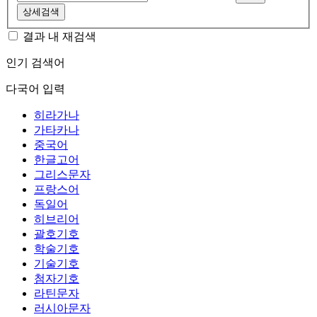
상세검색
결과 내 재검색
인기 검색어
다국어 입력
히라가나
가타카나
중국어
한글고어
그리스문자
프랑스어
독일어
히브리어
괄호기호
학술기호
기술기호
첨자기호
라틴문자
러시아문자