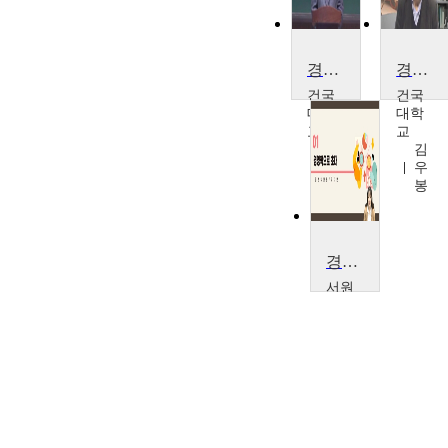
경영학원론
경영학원론
건국
건국
대학
대학
교
교
오
김
준
우
환
봉
경영학원론
서원
대학
교
유
지
연