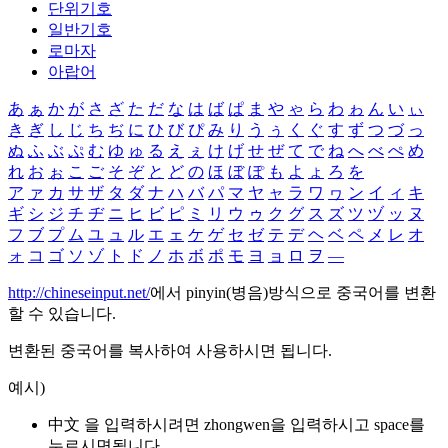
단위기호
일반기호
로마자
아랍어
あ
ぁ
か
が
さ
ざ
た
だ
な
は
ば
ぱ
ま
や
ゃ
ら
わ
ゎ
ん
い
ぃ
き
ぎ
し
じ
ち
ぢ
に
ひ
び
ぴ
み
り
う
ぅ
く
ぐ
す
ず
つ
づ
っ
ぬ
ふ
ぶ
ぷ
む
ゆ
ゅ
る
え
ぇ
け
げ
せ
ぜ
て
で
ね
へ
べ
ぺ
め
れ
お
ぉ
こ
ご
そ
ぞ
と
ど
の
ほ
ぼ
ぽ
も
よ
ょ
ろ
を
ア
ァ
カ
サ
ザ
タ
ダ
ナ
ハ
バ
パ
マ
ヤ
ャ
ラ
ワ
ヮ
ン
イ
ィ
キ
ギ
シ
ジ
チ
ヂ
ニ
ヒ
ビ
ピ
ミ
リ
ウ
ゥ
ク
グ
ス
ズ
ツ
ヅ
ッ
ヌ
フ
ブ
プ
ム
ユ
ュ
ル
エ
ェ
ケ
ゲ
セ
ゼ
テ
デ
ヘ
ベ
ペ
メ
レ
オ
ォ
コ
ゴ
ソ
ゾ
ト
ド
ノ
ホ
ボ
ポ
モ
ヨ
ョ
ロ
ヲ
―
http://chineseinput.net/
에서 pinyin(병음)방식으로 중국어를 변환
할 수 있습니다.
변환된 중국어를 복사하여 사용하시면 됩니다.
예시)
中文 을 입력하시려면
zhongwen
을 입력하시고 space를
누르시면됩니다.