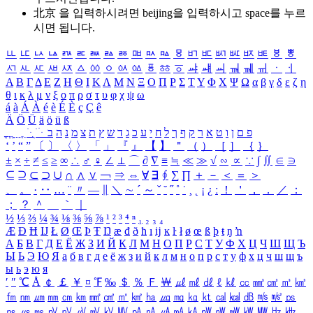
北京 을 입력하시려면
beijing
을 입력하시고 space를 누르
시면 됩니다.
ㅥ
ㅦ
ㅧ
ㅨ
ㅩ
ㅪ
ㅫ
ㅬ
ㅭ
ㅮ
ㅯ
ㅰ
ㅱ
ㅲ
ㅳ
ㅴ
ㅵ
ㅶ
ㅷ
ㅸ
ㅹ
ㅺ
ㅻ
ㅼ
ㅽ
ㅾ
ㅿ
ㆀ
ㆁ
ㆂ
ㆃ
ㆄ
ㆅ
ㆆ
ㆇ
ㆈ
ㆉ
ㆊ
ㆋ
ㆌ
ㆍ
ㆎ
Α
Β
Γ
Δ
Ε
Ζ
Η
Θ
Ι
Κ
Λ
Μ
Ν
Ξ
Ο
Π
Ρ
Σ
Τ
Υ
Φ
Χ
Ψ
Ω
α
β
γ
δ
ε
ζ
η
θ
ι
κ
λ
μ
ν
ξ
ο
π
ρ
σ
τ
υ
φ
χ
ψ
ω
á
à
Á
À
é
è
É
È
ç
Ç
ê
Ä
Ö
Ü
ä
ö
ü
ß
ְ
ֳ
ֲ
ֱ
ָ
ַ
ֵ
ֶ
ִ
ֹ
ּ
ֻ
ׂ
ׁ
ּ
ב
ה
נ
מ
צ
ת
ץ
ש
ד
ג
כ
ע
י
ח
ל
ך
ף
ק
ר
א
ט
ו
ן
ם
פ
‘
’
“
”
〔
〕
〈
〉
「
」
『
』
【
】
＂
（
）
［
］
｛
｝
±
×
÷
≠
≤
≥
∞
∴
♂
♀
∠
⊥
⌒
∂
∇
≡
≒
≪
≫
√
∽
∝
∵
∫
∬
∈
∋
⊆
⊇
⊂
⊃
∪
∩
∧
∨
￢
⇒
⇔
∀
∃
∮
∑
∏
＋
－
＜
＝
＞
、
。
·
‥
…
¨
〃
―
∥
＼
∼
´
～
ˇ
˘
˝
˚
˙
¸
˛
¡
¿
ː
！
＇
，
．
／
：
；
？
＾
＿
｀
｜
½
⅓
⅔
¼
¾
⅛
⅜
⅝
⅞
¹
²
³
⁴
ⁿ
₁
₂
₃
₄
Æ
Ð
Ħ
Ĳ
Ł
Ø
Œ
Þ
Ŧ
Ŋ
æ
đ
ð
ħ
ı
ĳ
ĸ
ŀ
ł
ø
œ
ß
þ
ŧ
ŋ
ŉ
А
Б
В
Г
Д
Е
Ё
Ж
З
И
Й
К
Л
М
Н
О
П
Р
С
Т
У
Ф
Х
Ц
Ч
Ш
Щ
Ъ
Ы
Ь
Э
Ю
Я
а
б
в
г
д
е
ё
ж
з
и
й
к
л
м
н
о
п
р
с
т
у
ф
х
ц
ч
ш
щ
ъ
ы
ь
э
ю
я
′
″
℃
Å
￠
￡
￥
¤
℉
‰
＄
％
Ｆ
￦
㎕
㎖
㎗
ℓ
㎘
㏄
㎣
㎤
㎥
㎦
㎙
㎚
㎛
㎜
㎝
㎞
㎟
㎠
㎡
㎢
㏊
㎍
㎎
㎏
㏏
㎈
㎉
㏈
㎧
㎨
㎰
㎱
㎲
㎳
㎴
㎵
㎶
㎷
㎸
㎹
㎀
㎁
㎂
㎃
㎄
㎺
㎻
㎽
㎾
㎿
㎐
㎑