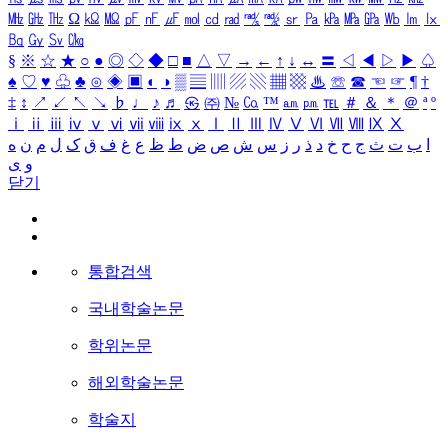
㎒
㎓
㎔
Ω
㏀
㏁
㎊
㎋
㎌
㏖
㏅
㎭
㎮
㎯
㏛
㎩
㎪
㎫
㎬
㏝
㏐
㏓
㏃
㏉
㏜
㏆
§
※
☆
★
○
●
◎
◇
◆
□
■
△
▽
→
←
↑
↓
↔
〓
◁
◀
▷
▶
♤
♠
♡
♥
♧
♣
⊙
◈
▣
◐
◑
▒
▤
▥
▨
▧
▦
▩
♨
☏
☎
☜
☞
¶
†
‡
↕
↗
↙
↖
↘
♭
♩
♪
♬
㉿
㈜
№
㏇
™
㏂
㏘
℡
＃
＆
＊
＠
ª
º
ⅰ
ⅱ
ⅲ
ⅳ
ⅴ
ⅵ
ⅶ
ⅷ
ⅸ
ⅹ
Ⅰ
Ⅱ
Ⅲ
Ⅳ
Ⅴ
Ⅵ
Ⅶ
Ⅷ
Ⅸ
Ⅹ
ا
ب
ت
ث
ج
ح
خ
د
ذ
ر
ز
س
ش
ص
ض
ط
ظ
ع
غ
ف
ق
ک
ل
م
ن
ه
و
ی
닫기
통합검색
국내학술논문
학위논문
해외학술논문
학술지