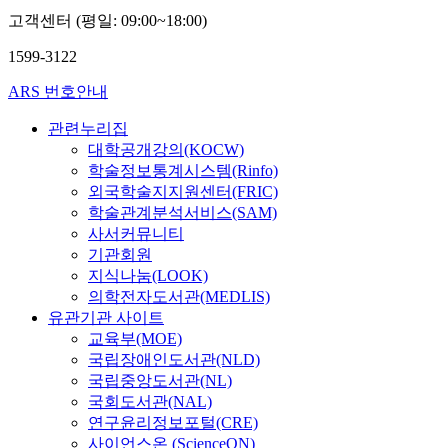
고객센터 (평일: 09:00~18:00)
1599-3122
ARS 번호안내
관련누리집
대학공개강의(KOCW)
학술정보통계시스템(Rinfo)
외국학술지지원센터(FRIC)
학술관계분석서비스(SAM)
사서커뮤니티
기관회원
지식나눔(LOOK)
의학전자도서관(MEDLIS)
유관기관 사이트
교육부(MOE)
국립장애인도서관(NLD)
국립중앙도서관(NL)
국회도서관(NAL)
연구윤리정보포털(CRE)
사이언스온 (ScienceON)