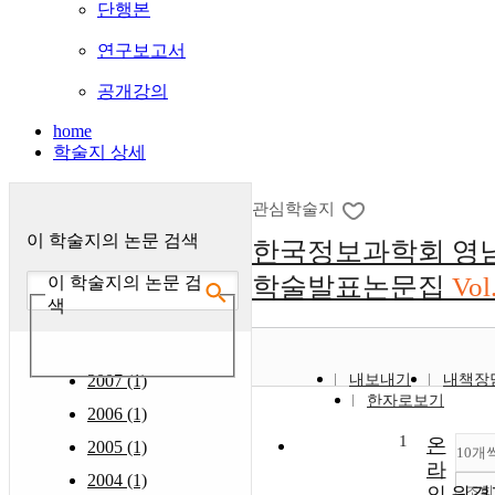
단행본
연구보고서
공개강의
home
학술지 상세
관심학술지
이 학술지의 논문 검색
한국정보과학회 영
학술발표논문집
Vol
이 학술지의 논문 검
색
2007 (1)
내보내기
내책장
한자로보기
2006 (1)
1
온
2005 (1)
10개
라
2004 (1)
조회
인 원격