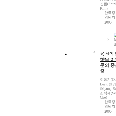
신환(Shin
Kim)
한국정
영남지
2000
6
융선의 
향을 이
문의 중
출
이동기(Don
Lee), 안
(Myung-Se
조석제(Seo
Cho)
한국정
영남지
2000