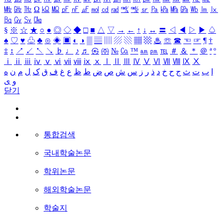
㎒
㎓
㎔
Ω
㏀
㏁
㎊
㎋
㎌
㏖
㏅
㎭
㎮
㎯
㏛
㎩
㎪
㎫
㎬
㏝
㏐
㏓
㏃
㏉
㏜
㏆
§
※
☆
★
○
●
◎
◇
◆
□
■
△
▽
→
←
↑
↓
↔
〓
◁
◀
▷
▶
♤
♠
♡
♥
♧
♣
⊙
◈
▣
◐
◑
▒
▤
▥
▨
▧
▦
▩
♨
☏
☎
☜
☞
¶
†
‡
↕
↗
↙
↖
↘
♭
♩
♪
♬
㉿
㈜
№
㏇
™
㏂
㏘
℡
＃
＆
＊
＠
ª
º
ⅰ
ⅱ
ⅲ
ⅳ
ⅴ
ⅵ
ⅶ
ⅷ
ⅸ
ⅹ
Ⅰ
Ⅱ
Ⅲ
Ⅳ
Ⅴ
Ⅵ
Ⅶ
Ⅷ
Ⅸ
Ⅹ
ا
ب
ت
ث
ج
ح
خ
د
ذ
ر
ز
س
ش
ص
ض
ط
ظ
ع
غ
ف
ق
ک
ل
م
ن
ه
و
ی
닫기
통합검색
국내학술논문
학위논문
해외학술논문
학술지