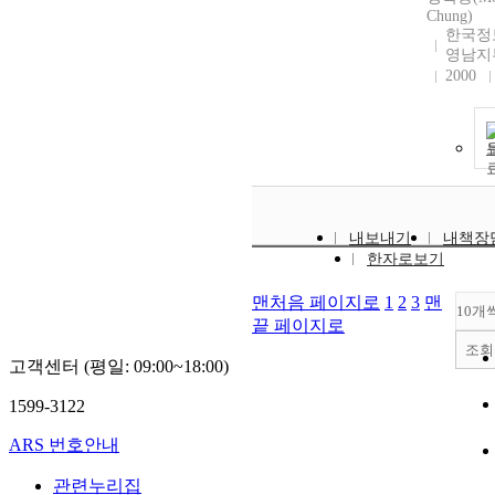
Chung)
한국정
영남지
2000
내보내기
내책장
한자로보기
맨처음 페이지로
1
2
3
맨
10개
끝 페이지로
조회
고객센터 (평일: 09:00~18:00)
1599-3122
ARS 번호안내
관련누리집