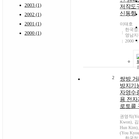
2003 (1)
저작도
신동향
2002 (1)
2001 (1)
이태호
한국정
2000 (1)
영남지
2000
2
쌍방 거
방지기
자영수
용 전자
로토콜 
권영직(You
Kwon), 
Hun Kim
(You Kyou
한국정