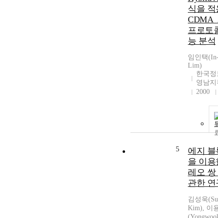
식을 적
CDMA_
프로토
능 분석
임인택(In-
Lim)
한국정
영남지
2000
5
에지 블
을 이용
레오 쌍
관한 연
김성욱(Su
Kim), 
(Yongwoo