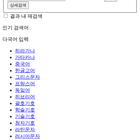
상세검색
결과 내 재검색
인기 검색어
다국어 입력
히라가나
가타카나
중국어
한글고어
그리스문자
프랑스어
독일어
히브리어
괄호기호
학술기호
기술기호
첨자기호
라틴문자
러시아문자