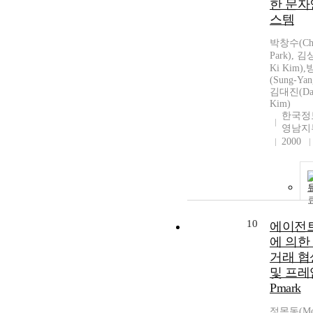
한 문자
스템
박창수(Cha
Park), 김
Ki Kim)
(Sung-Yan
김대진(Dae
Kim)
한국정
영남지
2000
10
에이전
에 의한
거래 
및 프
Pmark
정목동(Mo