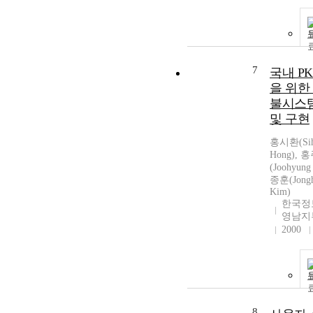
7
국내 PK
을 위한
불시스
및 구현
홍시환(Si
Hong), 
(Joohyung
종훈(Jong
Kim)
한국정
영남지
2000
8