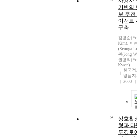
사용자
기반의 
보 추천
이전트
구축
김영순(You
Kim), 
(Seunga 
완(Jong W
권영직(You
Kwon)
한국정
영남지
2000
9
상호활
형과 
도경로