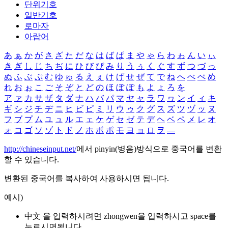
단위기호
일반기호
로마자
아랍어
あ
ぁ
か
が
さ
ざ
た
だ
な
は
ば
ぱ
ま
や
ゃ
ら
わ
ゎ
ん
い
ぃ
き
ぎ
し
じ
ち
ぢ
に
ひ
び
ぴ
み
り
う
ぅ
く
ぐ
す
ず
つ
づ
っ
ぬ
ふ
ぶ
ぷ
む
ゆ
ゅ
る
え
ぇ
け
げ
せ
ぜ
て
で
ね
へ
べ
ぺ
め
れ
お
ぉ
こ
ご
そ
ぞ
と
ど
の
ほ
ぼ
ぽ
も
よ
ょ
ろ
を
ア
ァ
カ
サ
ザ
タ
ダ
ナ
ハ
バ
パ
マ
ヤ
ャ
ラ
ワ
ヮ
ン
イ
ィ
キ
ギ
シ
ジ
チ
ヂ
ニ
ヒ
ビ
ピ
ミ
リ
ウ
ゥ
ク
グ
ス
ズ
ツ
ヅ
ッ
ヌ
フ
ブ
プ
ム
ユ
ュ
ル
エ
ェ
ケ
ゲ
セ
ゼ
テ
デ
ヘ
ベ
ペ
メ
レ
オ
ォ
コ
ゴ
ソ
ゾ
ト
ド
ノ
ホ
ボ
ポ
モ
ヨ
ョ
ロ
ヲ
―
http://chineseinput.net/
에서 pinyin(병음)방식으로 중국어를 변환
할 수 있습니다.
변환된 중국어를 복사하여 사용하시면 됩니다.
예시)
中文 을 입력하시려면
zhongwen
을 입력하시고 space를
누르시면됩니다.