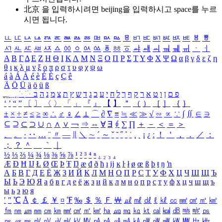
北京 을 입력하시려면
beijing
을 입력하시고 space를 누르
시면 됩니다.
ㅥ
ㅦ
ㅧ
ㅨ
ㅩ
ㅪ
ㅫ
ㅬ
ㅭ
ㅮ
ㅯ
ㅰ
ㅱ
ㅲ
ㅳ
ㅴ
ㅵ
ㅶ
ㅷ
ㅸ
ㅹ
ㅺ
ㅻ
ㅼ
ㅽ
ㅾ
ㅿ
ㆀ
ㆁ
ㆂ
ㆃ
ㆄ
ㆅ
ㆆ
ㆇ
ㆈ
ㆉ
ㆊ
ㆋ
ㆌ
ㆍ
ㆎ
Α
Β
Γ
Δ
Ε
Ζ
Η
Θ
Ι
Κ
Λ
Μ
Ν
Ξ
Ο
Π
Ρ
Σ
Τ
Υ
Φ
Χ
Ψ
Ω
α
β
γ
δ
ε
ζ
η
θ
ι
κ
λ
μ
ν
ξ
ο
π
ρ
σ
τ
υ
φ
χ
ψ
ω
á
à
Á
À
é
è
É
È
ç
Ç
ê
Ä
Ö
Ü
ä
ö
ü
ß
ְ
ֳ
ֲ
ֱ
ָ
ַ
ֵ
ֶ
ִ
ֹ
ּ
ֻ
ׂ
ׁ
ּ
ב
ה
נ
מ
צ
ת
ץ
ש
ד
ג
כ
ע
י
ח
ל
ך
ף
ק
ר
א
ט
ו
ן
ם
פ
‘
’
“
”
〔
〕
〈
〉
「
」
『
』
【
】
＂
（
）
［
］
｛
｝
±
×
÷
≠
≤
≥
∞
∴
♂
♀
∠
⊥
⌒
∂
∇
≡
≒
≪
≫
√
∽
∝
∵
∫
∬
∈
∋
⊆
⊇
⊂
⊃
∪
∩
∧
∨
￢
⇒
⇔
∀
∃
∮
∑
∏
＋
－
＜
＝
＞
、
。
·
‥
…
¨
〃
―
∥
＼
∼
´
～
ˇ
˘
˝
˚
˙
¸
˛
¡
¿
ː
！
＇
，
．
／
：
；
？
＾
＿
｀
｜
½
⅓
⅔
¼
¾
⅛
⅜
⅝
⅞
¹
²
³
⁴
ⁿ
₁
₂
₃
₄
Æ
Ð
Ħ
Ĳ
Ł
Ø
Œ
Þ
Ŧ
Ŋ
æ
đ
ð
ħ
ı
ĳ
ĸ
ŀ
ł
ø
œ
ß
þ
ŧ
ŋ
ŉ
А
Б
В
Г
Д
Е
Ё
Ж
З
И
Й
К
Л
М
Н
О
П
Р
С
Т
У
Ф
Х
Ц
Ч
Ш
Щ
Ъ
Ы
Ь
Э
Ю
Я
а
б
в
г
д
е
ё
ж
з
и
й
к
л
м
н
о
п
р
с
т
у
ф
х
ц
ч
ш
щ
ъ
ы
ь
э
ю
я
′
″
℃
Å
￠
￡
￥
¤
℉
‰
＄
％
Ｆ
￦
㎕
㎖
㎗
ℓ
㎘
㏄
㎣
㎤
㎥
㎦
㎙
㎚
㎛
㎜
㎝
㎞
㎟
㎠
㎡
㎢
㏊
㎍
㎎
㎏
㏏
㎈
㎉
㏈
㎧
㎨
㎰
㎱
㎲
㎳
㎴
㎵
㎶
㎷
㎸
㎹
㎀
㎁
㎂
㎃
㎄
㎺
㎻
㎽
㎾
㎿
㎐
㎑