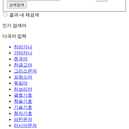
상세검색
결과 내 재검색
인기 검색어
다국어 입력
히라가나
가타카나
중국어
한글고어
그리스문자
프랑스어
독일어
히브리어
괄호기호
학술기호
기술기호
첨자기호
라틴문자
러시아문자