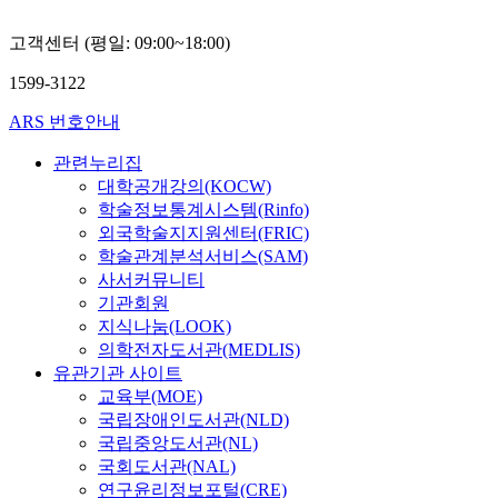
고객센터 (평일: 09:00~18:00)
1599-3122
ARS 번호안내
관련누리집
대학공개강의(KOCW)
학술정보통계시스템(Rinfo)
외국학술지지원센터(FRIC)
학술관계분석서비스(SAM)
사서커뮤니티
기관회원
지식나눔(LOOK)
의학전자도서관(MEDLIS)
유관기관 사이트
교육부(MOE)
국립장애인도서관(NLD)
국립중앙도서관(NL)
국회도서관(NAL)
연구윤리정보포털(CRE)