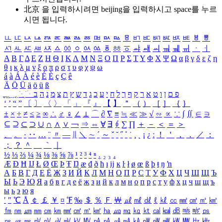
北京 을 입력하시려면
beijing
을 입력하시고 space를 누르
시면 됩니다.
ㅥ
ㅦ
ㅧ
ㅨ
ㅩ
ㅪ
ㅫ
ㅬ
ㅭ
ㅮ
ㅯ
ㅰ
ㅱ
ㅲ
ㅳ
ㅴ
ㅵ
ㅶ
ㅷ
ㅸ
ㅹ
ㅺ
ㅻ
ㅼ
ㅽ
ㅾ
ㅿ
ㆀ
ㆁ
ㆂ
ㆃ
ㆄ
ㆅ
ㆆ
ㆇ
ㆈ
ㆉ
ㆊ
ㆋ
ㆌ
ㆍ
ㆎ
Α
Β
Γ
Δ
Ε
Ζ
Η
Θ
Ι
Κ
Λ
Μ
Ν
Ξ
Ο
Π
Ρ
Σ
Τ
Υ
Φ
Χ
Ψ
Ω
α
β
γ
δ
ε
ζ
η
θ
ι
κ
λ
μ
ν
ξ
ο
π
ρ
σ
τ
υ
φ
χ
ψ
ω
á
à
Á
À
é
è
É
È
ç
Ç
ê
Ä
Ö
Ü
ä
ö
ü
ß
ְ
ֳ
ֲ
ֱ
ָ
ַ
ֵ
ֶ
ִ
ֹ
ּ
ֻ
ׂ
ׁ
ּ
ב
ה
נ
מ
צ
ת
ץ
ש
ד
ג
כ
ע
י
ח
ל
ך
ף
ק
ר
א
ט
ו
ן
ם
פ
‘
’
“
”
〔
〕
〈
〉
「
」
『
』
【
】
＂
（
）
［
］
｛
｝
±
×
÷
≠
≤
≥
∞
∴
♂
♀
∠
⊥
⌒
∂
∇
≡
≒
≪
≫
√
∽
∝
∵
∫
∬
∈
∋
⊆
⊇
⊂
⊃
∪
∩
∧
∨
￢
⇒
⇔
∀
∃
∮
∑
∏
＋
－
＜
＝
＞
、
。
·
‥
…
¨
〃
―
∥
＼
∼
´
～
ˇ
˘
˝
˚
˙
¸
˛
¡
¿
ː
！
＇
，
．
／
：
；
？
＾
＿
｀
｜
½
⅓
⅔
¼
¾
⅛
⅜
⅝
⅞
¹
²
³
⁴
ⁿ
₁
₂
₃
₄
Æ
Ð
Ħ
Ĳ
Ł
Ø
Œ
Þ
Ŧ
Ŋ
æ
đ
ð
ħ
ı
ĳ
ĸ
ŀ
ł
ø
œ
ß
þ
ŧ
ŋ
ŉ
А
Б
В
Г
Д
Е
Ё
Ж
З
И
Й
К
Л
М
Н
О
П
Р
С
Т
У
Ф
Х
Ц
Ч
Ш
Щ
Ъ
Ы
Ь
Э
Ю
Я
а
б
в
г
д
е
ё
ж
з
и
й
к
л
м
н
о
п
р
с
т
у
ф
х
ц
ч
ш
щ
ъ
ы
ь
э
ю
я
′
″
℃
Å
￠
￡
￥
¤
℉
‰
＄
％
Ｆ
￦
㎕
㎖
㎗
ℓ
㎘
㏄
㎣
㎤
㎥
㎦
㎙
㎚
㎛
㎜
㎝
㎞
㎟
㎠
㎡
㎢
㏊
㎍
㎎
㎏
㏏
㎈
㎉
㏈
㎧
㎨
㎰
㎱
㎲
㎳
㎴
㎵
㎶
㎷
㎸
㎹
㎀
㎁
㎂
㎃
㎄
㎺
㎻
㎽
㎾
㎿
㎐
㎑