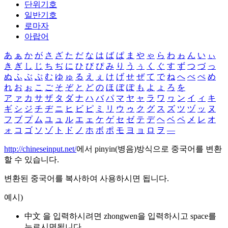
단위기호
일반기호
로마자
아랍어
あ
ぁ
か
が
さ
ざ
た
だ
な
は
ば
ぱ
ま
や
ゃ
ら
わ
ゎ
ん
い
ぃ
き
ぎ
し
じ
ち
ぢ
に
ひ
び
ぴ
み
り
う
ぅ
く
ぐ
す
ず
つ
づ
っ
ぬ
ふ
ぶ
ぷ
む
ゆ
ゅ
る
え
ぇ
け
げ
せ
ぜ
て
で
ね
へ
べ
ぺ
め
れ
お
ぉ
こ
ご
そ
ぞ
と
ど
の
ほ
ぼ
ぽ
も
よ
ょ
ろ
を
ア
ァ
カ
サ
ザ
タ
ダ
ナ
ハ
バ
パ
マ
ヤ
ャ
ラ
ワ
ヮ
ン
イ
ィ
キ
ギ
シ
ジ
チ
ヂ
ニ
ヒ
ビ
ピ
ミ
リ
ウ
ゥ
ク
グ
ス
ズ
ツ
ヅ
ッ
ヌ
フ
ブ
プ
ム
ユ
ュ
ル
エ
ェ
ケ
ゲ
セ
ゼ
テ
デ
ヘ
ベ
ペ
メ
レ
オ
ォ
コ
ゴ
ソ
ゾ
ト
ド
ノ
ホ
ボ
ポ
モ
ヨ
ョ
ロ
ヲ
―
http://chineseinput.net/
에서 pinyin(병음)방식으로 중국어를 변환
할 수 있습니다.
변환된 중국어를 복사하여 사용하시면 됩니다.
예시)
中文 을 입력하시려면
zhongwen
을 입력하시고 space를
누르시면됩니다.