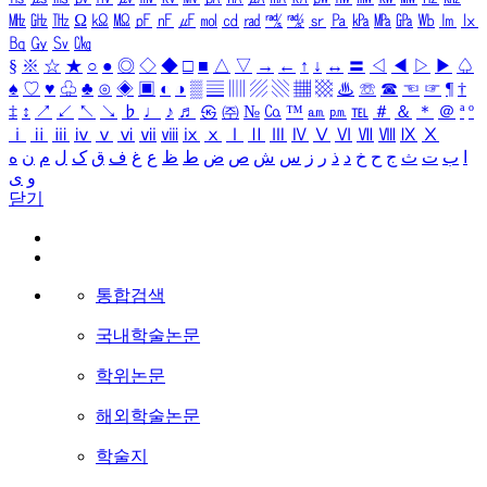
㎒
㎓
㎔
Ω
㏀
㏁
㎊
㎋
㎌
㏖
㏅
㎭
㎮
㎯
㏛
㎩
㎪
㎫
㎬
㏝
㏐
㏓
㏃
㏉
㏜
㏆
§
※
☆
★
○
●
◎
◇
◆
□
■
△
▽
→
←
↑
↓
↔
〓
◁
◀
▷
▶
♤
♠
♡
♥
♧
♣
⊙
◈
▣
◐
◑
▒
▤
▥
▨
▧
▦
▩
♨
☏
☎
☜
☞
¶
†
‡
↕
↗
↙
↖
↘
♭
♩
♪
♬
㉿
㈜
№
㏇
™
㏂
㏘
℡
＃
＆
＊
＠
ª
º
ⅰ
ⅱ
ⅲ
ⅳ
ⅴ
ⅵ
ⅶ
ⅷ
ⅸ
ⅹ
Ⅰ
Ⅱ
Ⅲ
Ⅳ
Ⅴ
Ⅵ
Ⅶ
Ⅷ
Ⅸ
Ⅹ
ا
ب
ت
ث
ج
ح
خ
د
ذ
ر
ز
س
ش
ص
ض
ط
ظ
ع
غ
ف
ق
ک
ل
م
ن
ه
و
ی
닫기
통합검색
국내학술논문
학위논문
해외학술논문
학술지