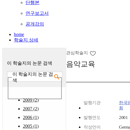
단행본
연구보고서
공개강의
home
학술지 상세
관심학술지
음악교육
이 학술지의 논문 검색
이 학술지의 논문 검
색
2009 (2)
발행기관
한국
회
2007 (2)
2006 (1)
발행연도
2001
2005 (1)
작성언어
Germ