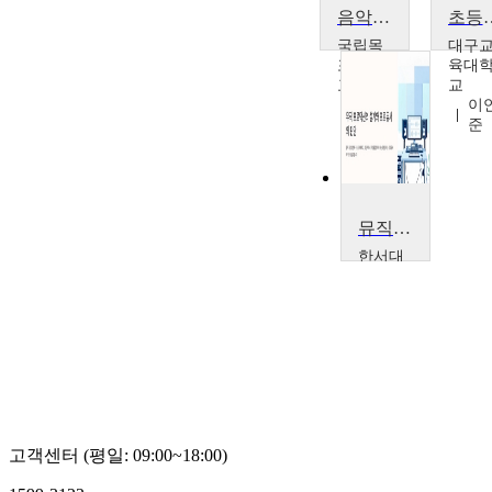
음악교육론
초등영
국립목
대구
포대학
육대
교
교
김신
이
영
준
뮤직프로덕션 프로세스
한서대
학교
문정
규
고객센터 (평일: 09:00~18:00)