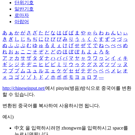
단위기호
일반기호
로마자
아랍어
あ
ぁ
か
が
さ
ざ
た
だ
な
は
ば
ぱ
ま
や
ゃ
ら
わ
ゎ
ん
い
ぃ
き
ぎ
し
じ
ち
ぢ
に
ひ
び
ぴ
み
り
う
ぅ
く
ぐ
す
ず
つ
づ
っ
ぬ
ふ
ぶ
ぷ
む
ゆ
ゅ
る
え
ぇ
け
げ
せ
ぜ
て
で
ね
へ
べ
ぺ
め
れ
お
ぉ
こ
ご
そ
ぞ
と
ど
の
ほ
ぼ
ぽ
も
よ
ょ
ろ
を
ア
ァ
カ
サ
ザ
タ
ダ
ナ
ハ
バ
パ
マ
ヤ
ャ
ラ
ワ
ヮ
ン
イ
ィ
キ
ギ
シ
ジ
チ
ヂ
ニ
ヒ
ビ
ピ
ミ
リ
ウ
ゥ
ク
グ
ス
ズ
ツ
ヅ
ッ
ヌ
フ
ブ
プ
ム
ユ
ュ
ル
エ
ェ
ケ
ゲ
セ
ゼ
テ
デ
ヘ
ベ
ペ
メ
レ
オ
ォ
コ
ゴ
ソ
ゾ
ト
ド
ノ
ホ
ボ
ポ
モ
ヨ
ョ
ロ
ヲ
―
http://chineseinput.net/
에서 pinyin(병음)방식으로 중국어를 변환
할 수 있습니다.
변환된 중국어를 복사하여 사용하시면 됩니다.
예시)
中文 을 입력하시려면
zhongwen
을 입력하시고 space를
누르시면됩니다.