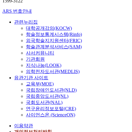
1599-3122
ARS 번호안내
관련누리집
대학공개강의(KOCW)
학술정보통계시스템(Rinfo)
외국학술지지원센터(FRIC)
학술관계분석서비스(SAM)
사서커뮤니티
기관회원
지식나눔(LOOK)
의학전자도서관(MEDLIS)
유관기관 사이트
교육부(MOE)
국립장애인도서관(NLD)
국립중앙도서관(NL)
국회도서관(NAL)
연구윤리정보포털(CRE)
사이언스온 (ScienceON)
이용약관
개인정보처리방침