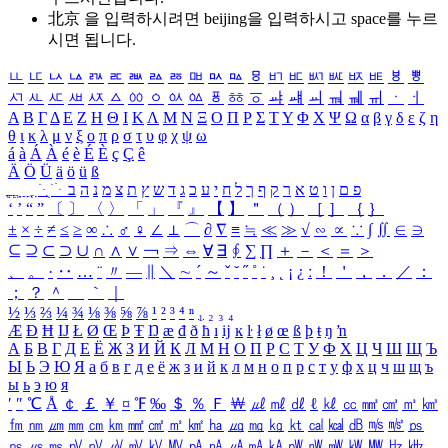
北京 을 입력하시려면
beijing
을 입력하시고 space를 누르
시면 됩니다.
ㅥ
ㅦ
ㅧ
ㅨ
ㅩ
ㅪ
ㅫ
ㅬ
ㅭ
ㅮ
ㅯ
ㅰ
ㅱ
ㅲ
ㅳ
ㅴ
ㅵ
ㅶ
ㅷ
ㅸ
ㅹ
ㅺ
ㅻ
ㅼ
ㅽ
ㅾ
ㅿ
ㆀ
ㆁ
ㆂ
ㆃ
ㆄ
ㆅ
ㆆ
ㆇ
ㆈ
ㆉ
ㆊ
ㆋ
ㆌ
ㆍ
ㆎ
Α
Β
Γ
Δ
Ε
Ζ
Η
Θ
Ι
Κ
Λ
Μ
Ν
Ξ
Ο
Π
Ρ
Σ
Τ
Υ
Φ
Χ
Ψ
Ω
α
β
γ
δ
ε
ζ
η
θ
ι
κ
λ
μ
ν
ξ
ο
π
ρ
σ
τ
υ
φ
χ
ψ
ω
á
à
Á
À
é
è
É
È
ç
Ç
ê
Ä
Ö
Ü
ä
ö
ü
ß
ְ
ֳ
ֲ
ֱ
ָ
ַ
ֵ
ֶ
ִ
ֹ
ּ
ֻ
ׂ
ׁ
ּ
ב
ה
נ
מ
צ
ת
ץ
ש
ד
ג
כ
ע
י
ח
ל
ך
ף
ק
ר
א
ט
ו
ן
ם
פ
‘
’
“
”
〔
〕
〈
〉
「
」
『
』
【
】
＂
（
）
［
］
｛
｝
±
×
÷
≠
≤
≥
∞
∴
♂
♀
∠
⊥
⌒
∂
∇
≡
≒
≪
≫
√
∽
∝
∵
∫
∬
∈
∋
⊆
⊇
⊂
⊃
∪
∩
∧
∨
￢
⇒
⇔
∀
∃
∮
∑
∏
＋
－
＜
＝
＞
、
。
·
‥
…
¨
〃
―
∥
＼
∼
´
～
ˇ
˘
˝
˚
˙
¸
˛
¡
¿
ː
！
＇
，
．
／
：
；
？
＾
＿
｀
｜
½
⅓
⅔
¼
¾
⅛
⅜
⅝
⅞
¹
²
³
⁴
ⁿ
₁
₂
₃
₄
Æ
Ð
Ħ
Ĳ
Ł
Ø
Œ
Þ
Ŧ
Ŋ
æ
đ
ð
ħ
ı
ĳ
ĸ
ŀ
ł
ø
œ
ß
þ
ŧ
ŋ
ŉ
А
Б
В
Г
Д
Е
Ё
Ж
З
И
Й
К
Л
М
Н
О
П
Р
С
Т
У
Ф
Х
Ц
Ч
Ш
Щ
Ъ
Ы
Ь
Э
Ю
Я
а
б
в
г
д
е
ё
ж
з
и
й
к
л
м
н
о
п
р
с
т
у
ф
х
ц
ч
ш
щ
ъ
ы
ь
э
ю
я
′
″
℃
Å
￠
￡
￥
¤
℉
‰
＄
％
Ｆ
￦
㎕
㎖
㎗
ℓ
㎘
㏄
㎣
㎤
㎥
㎦
㎙
㎚
㎛
㎜
㎝
㎞
㎟
㎠
㎡
㎢
㏊
㎍
㎎
㎏
㏏
㎈
㎉
㏈
㎧
㎨
㎰
㎱
㎲
㎳
㎴
㎵
㎶
㎷
㎸
㎹
㎀
㎁
㎂
㎃
㎄
㎺
㎻
㎽
㎾
㎿
㎐
㎑