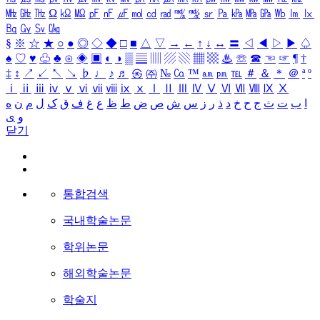
㎒
㎓
㎔
Ω
㏀
㏁
㎊
㎋
㎌
㏖
㏅
㎭
㎮
㎯
㏛
㎩
㎪
㎫
㎬
㏝
㏐
㏓
㏃
㏉
㏜
㏆
§
※
☆
★
○
●
◎
◇
◆
□
■
△
▽
→
←
↑
↓
↔
〓
◁
◀
▷
▶
♤
♠
♡
♥
♧
♣
⊙
◈
▣
◐
◑
▒
▤
▥
▨
▧
▦
▩
♨
☏
☎
☜
☞
¶
†
‡
↕
↗
↙
↖
↘
♭
♩
♪
♬
㉿
㈜
№
㏇
™
㏂
㏘
℡
＃
＆
＊
＠
ª
º
ⅰ
ⅱ
ⅲ
ⅳ
ⅴ
ⅵ
ⅶ
ⅷ
ⅸ
ⅹ
Ⅰ
Ⅱ
Ⅲ
Ⅳ
Ⅴ
Ⅵ
Ⅶ
Ⅷ
Ⅸ
Ⅹ
ا
ب
ت
ث
ج
ح
خ
د
ذ
ر
ز
س
ش
ص
ض
ط
ظ
ع
غ
ف
ق
ک
ل
م
ن
ه
و
ی
닫기
통합검색
국내학술논문
학위논문
해외학술논문
학술지