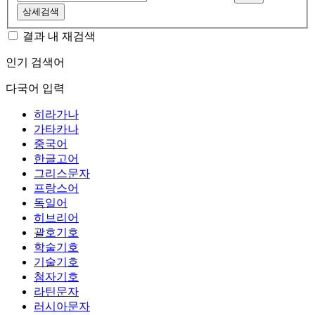
상세검색
결과 내 재검색
인기 검색어
다국어 입력
히라가나
가타카나
중국어
한글고어
그리스문자
프랑스어
독일어
히브리어
괄호기호
학술기호
기술기호
첨자기호
라틴문자
러시아문자