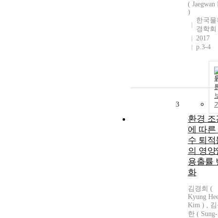
( Jaegwan
)
한국물
경학회
2017
p.3-4
3
환경 조
에 따른
수 퇴적
의 영양
용출률 
화
김경희 (
Kyung He
Kim ) , 
한 ( Sung-