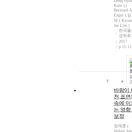
Dong Hyu
Kum ),(
Bermard A
Engel ),
재 ( Kyou
Jae Lim )
한국물
경학회
2017
p.11-12
7
바람이 
천 표면
속에 미
는 영향
보정
정재훈 (
Jaehun Jon