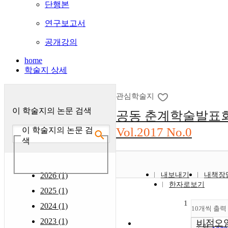
단행본
연구보고서
공개강의
home
학술지 상세
관심학술지
이 학술지의 논문 검색
공동 춘계학술발표
Vol.2017 No.0
이 학술지의 논문 검
색
2026 (1)
내보내기
내책장
한자로보기
2025 (1)
1
2024 (1)
10개씩 출력
2023 (1)
비점오
조회