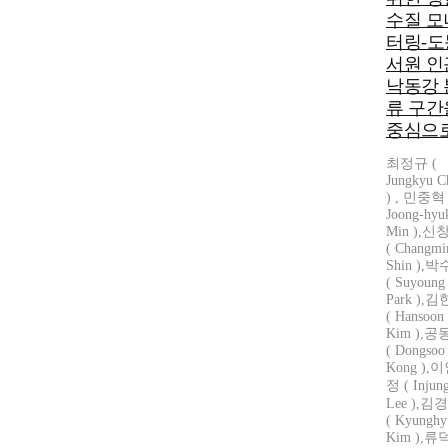
수질 모
터링-도
서원 인
낙동강 
류 구간
중심으
최정규 (
Jungkyu C
) , 민중혁 
Joong-hyu
Min ),신
( Changmi
Shin ),
( Suyoung
Park ),
( Hansoon
Kim ),
( Dongsoo
Kong ),
정 ( Injun
Lee ),김
( Kyunghy
Kim ),