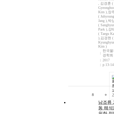
, 김경훈 (
Gyeongho
Kim ),
( Juhyoun
Jang ),
( Sanghyu
Park ),
( Taegu K
),김경현 (
Kyunghyu
Kim )
한국물
경학회
2017
p.13-14
8
남조류 
동 해석
위한 정