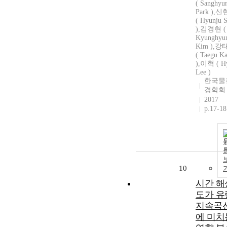
( Sanghyu
Park ),
( Hyunju 
),김경현 (
Kyunghyu
Kim ),
( Taegu K
),이혁 ( H
Lee )
한국물
경학회
2017
p.17-18
10
시간 해
도가 유
지속곡
에 미치