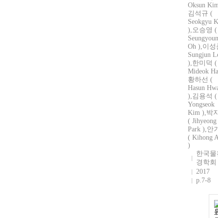
Oksun Kim
김석규 (
Seokgyu 
),오승영 (
Seungyou
Oh ),이성
Sungjun L
),한미덕 (
Mideok Ha
황하선 (
Hasun Hw
),김용석 (
Yongseok
Kim ),
( Jihyeong
Park ),
( Kihong 
)
한국물
경학회
2017
p.7-8