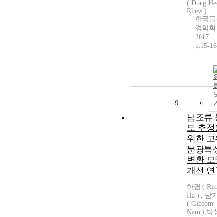
( Doug He
Rhew )
한국물
경학회
2017
p.15-16
9
남조류 
도 추정
위한 고
분광특
변환 모
개선 연
하림 ( Ri
Ha ) , 
( Gibeom
Nam ),