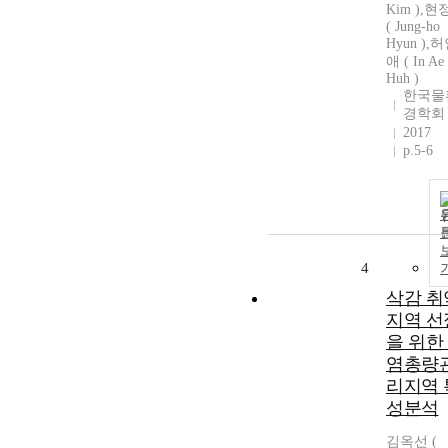
Kim ),
( Jung-ho
Hyun ),
애 ( In Ae
Huh )
한국물
경학회
2017
p.5-6
4
삭감 취
지역 선
을 위한
염총량
리지역 
성분석
김옥선 (