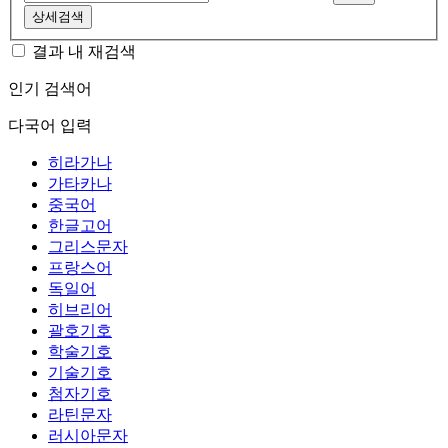
상세검색
결과 내 재검색
인기 검색어
다국어 입력
히라가나
가타카나
중국어
한글고어
그리스문자
프랑스어
독일어
히브리어
괄호기호
학술기호
기술기호
첨자기호
라틴문자
러시아문자