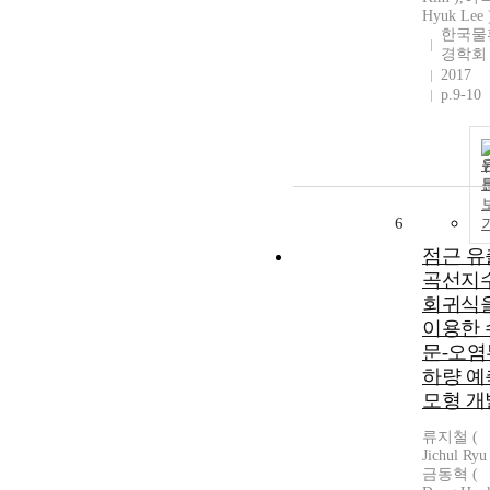
Hyuk Lee 
한국물
경학회
2017
p.9-10
6
점근 유
곡선지
회귀식
이용한 
문-오염
하량 예
모형 개
류지철 (
Jichul Ryu 
금동혁 (