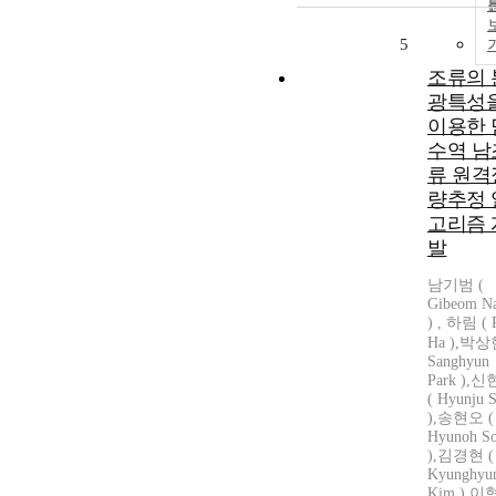
5
조류의 
광특성
이용한 
수역 남
류 원격
량추정 
고리즘 
발
남기범 (
Gibeom N
) , 하림 ( 
Ha ),박상
Sanghyun
Park ),
( Hyunju S
),송현오 (
Hyunoh S
),김경현 (
Kyunghyu
Kim ),이혁