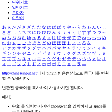
단위기호
일반기호
로마자
아랍어
あ
ぁ
か
が
さ
ざ
た
だ
な
は
ば
ぱ
ま
や
ゃ
ら
わ
ゎ
ん
い
ぃ
き
ぎ
し
じ
ち
ぢ
に
ひ
び
ぴ
み
り
う
ぅ
く
ぐ
す
ず
つ
づ
っ
ぬ
ふ
ぶ
ぷ
む
ゆ
ゅ
る
え
ぇ
け
げ
せ
ぜ
て
で
ね
へ
べ
ぺ
め
れ
お
ぉ
こ
ご
そ
ぞ
と
ど
の
ほ
ぼ
ぽ
も
よ
ょ
ろ
を
ア
ァ
カ
サ
ザ
タ
ダ
ナ
ハ
バ
パ
マ
ヤ
ャ
ラ
ワ
ヮ
ン
イ
ィ
キ
ギ
シ
ジ
チ
ヂ
ニ
ヒ
ビ
ピ
ミ
リ
ウ
ゥ
ク
グ
ス
ズ
ツ
ヅ
ッ
ヌ
フ
ブ
プ
ム
ユ
ュ
ル
エ
ェ
ケ
ゲ
セ
ゼ
テ
デ
ヘ
ベ
ペ
メ
レ
オ
ォ
コ
ゴ
ソ
ゾ
ト
ド
ノ
ホ
ボ
ポ
モ
ヨ
ョ
ロ
ヲ
―
http://chineseinput.net/
에서 pinyin(병음)방식으로 중국어를 변환
할 수 있습니다.
변환된 중국어를 복사하여 사용하시면 됩니다.
예시)
中文 을 입력하시려면
zhongwen
을 입력하시고 space를
누르시면됩니다.