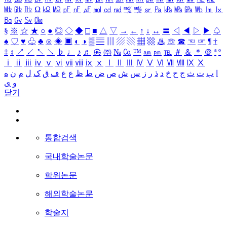
㎒
㎓
㎔
Ω
㏀
㏁
㎊
㎋
㎌
㏖
㏅
㎭
㎮
㎯
㏛
㎩
㎪
㎫
㎬
㏝
㏐
㏓
㏃
㏉
㏜
㏆
§
※
☆
★
○
●
◎
◇
◆
□
■
△
▽
→
←
↑
↓
↔
〓
◁
◀
▷
▶
♤
♠
♡
♥
♧
♣
⊙
◈
▣
◐
◑
▒
▤
▥
▨
▧
▦
▩
♨
☏
☎
☜
☞
¶
†
‡
↕
↗
↙
↖
↘
♭
♩
♪
♬
㉿
㈜
№
㏇
™
㏂
㏘
℡
＃
＆
＊
＠
ª
º
ⅰ
ⅱ
ⅲ
ⅳ
ⅴ
ⅵ
ⅶ
ⅷ
ⅸ
ⅹ
Ⅰ
Ⅱ
Ⅲ
Ⅳ
Ⅴ
Ⅵ
Ⅶ
Ⅷ
Ⅸ
Ⅹ
ا
ب
ت
ث
ج
ح
خ
د
ذ
ر
ز
س
ش
ص
ض
ط
ظ
ع
غ
ف
ق
ک
ل
م
ن
ه
و
ی
닫기
통합검색
국내학술논문
학위논문
해외학술논문
학술지