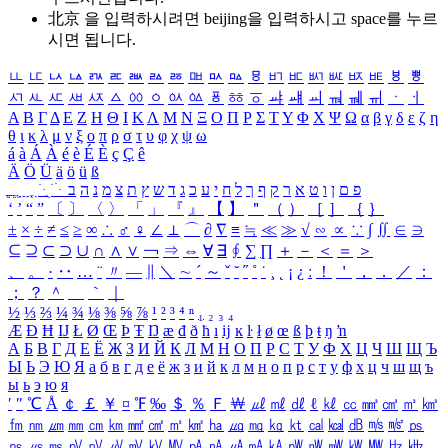
北京 을 입력하시려면
beijing
을 입력하시고 space를 누르
시면 됩니다.
ㅥ
ㅦ
ㅧ
ㅨ
ㅩ
ㅪ
ㅫ
ㅬ
ㅭ
ㅮ
ㅯ
ㅰ
ㅱ
ㅲ
ㅳ
ㅴ
ㅵ
ㅶ
ㅷ
ㅸ
ㅹ
ㅺ
ㅻ
ㅼ
ㅽ
ㅾ
ㅿ
ㆀ
ㆁ
ㆂ
ㆃ
ㆄ
ㆅ
ㆆ
ㆇ
ㆈ
ㆉ
ㆊ
ㆋ
ㆌ
ㆍ
ㆎ
Α
Β
Γ
Δ
Ε
Ζ
Η
Θ
Ι
Κ
Λ
Μ
Ν
Ξ
Ο
Π
Ρ
Σ
Τ
Υ
Φ
Χ
Ψ
Ω
α
β
γ
δ
ε
ζ
η
θ
ι
κ
λ
μ
ν
ξ
ο
π
ρ
σ
τ
υ
φ
χ
ψ
ω
á
à
Á
À
é
è
É
È
ç
Ç
ê
Ä
Ö
Ü
ä
ö
ü
ß
ְ
ֳ
ֲ
ֱ
ָ
ַ
ֵ
ֶ
ִ
ֹ
ּ
ֻ
ׂ
ׁ
ּ
ב
ה
נ
מ
צ
ת
ץ
ש
ד
ג
כ
ע
י
ח
ל
ך
ף
ק
ר
א
ט
ו
ן
ם
פ
‘
’
“
”
〔
〕
〈
〉
「
」
『
』
【
】
＂
（
）
［
］
｛
｝
±
×
÷
≠
≤
≥
∞
∴
♂
♀
∠
⊥
⌒
∂
∇
≡
≒
≪
≫
√
∽
∝
∵
∫
∬
∈
∋
⊆
⊇
⊂
⊃
∪
∩
∧
∨
￢
⇒
⇔
∀
∃
∮
∑
∏
＋
－
＜
＝
＞
、
。
·
‥
…
¨
〃
―
∥
＼
∼
´
～
ˇ
˘
˝
˚
˙
¸
˛
¡
¿
ː
！
＇
，
．
／
：
；
？
＾
＿
｀
｜
½
⅓
⅔
¼
¾
⅛
⅜
⅝
⅞
¹
²
³
⁴
ⁿ
₁
₂
₃
₄
Æ
Ð
Ħ
Ĳ
Ł
Ø
Œ
Þ
Ŧ
Ŋ
æ
đ
ð
ħ
ı
ĳ
ĸ
ŀ
ł
ø
œ
ß
þ
ŧ
ŋ
ŉ
А
Б
В
Г
Д
Е
Ё
Ж
З
И
Й
К
Л
М
Н
О
П
Р
С
Т
У
Ф
Х
Ц
Ч
Ш
Щ
Ъ
Ы
Ь
Э
Ю
Я
а
б
в
г
д
е
ё
ж
з
и
й
к
л
м
н
о
п
р
с
т
у
ф
х
ц
ч
ш
щ
ъ
ы
ь
э
ю
я
′
″
℃
Å
￠
￡
￥
¤
℉
‰
＄
％
Ｆ
￦
㎕
㎖
㎗
ℓ
㎘
㏄
㎣
㎤
㎥
㎦
㎙
㎚
㎛
㎜
㎝
㎞
㎟
㎠
㎡
㎢
㏊
㎍
㎎
㎏
㏏
㎈
㎉
㏈
㎧
㎨
㎰
㎱
㎲
㎳
㎴
㎵
㎶
㎷
㎸
㎹
㎀
㎁
㎂
㎃
㎄
㎺
㎻
㎽
㎾
㎿
㎐
㎑