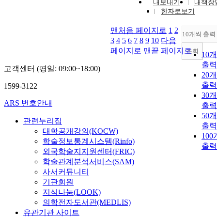
내보내기
내책장
한자로보기
맨처음 페이지로
1
2
10개씩 출력
3
4
5
6
7
8
9
10
다음
페이지로
맨끝 페이지로
조회
10
출력
고객센터 (평일: 09:00~18:00)
20
출력
1599-3122
30
ARS 번호안내
출력
50
관련누리집
출력
대학공개강의(KOCW)
10
학술정보통계시스템(Rinfo)
출력
외국학술지지원센터(FRIC)
학술관계분석서비스(SAM)
사서커뮤니티
기관회원
지식나눔(LOOK)
의학전자도서관(MEDLIS)
유관기관 사이트