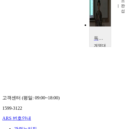
이
조
승
완
길
섭
독성생물학
계명대
학교
김
인
선
고객센터 (평일: 09:00~18:00)
1599-3122
ARS 번호안내
관련누리집