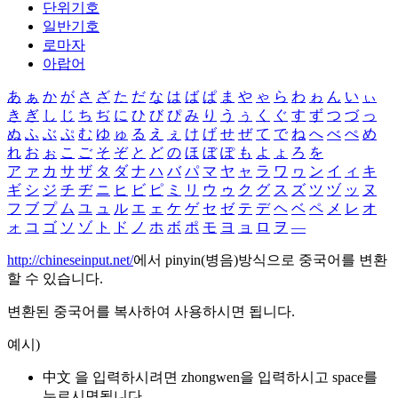
단위기호
일반기호
로마자
아랍어
あ
ぁ
か
が
さ
ざ
た
だ
な
は
ば
ぱ
ま
や
ゃ
ら
わ
ゎ
ん
い
ぃ
き
ぎ
し
じ
ち
ぢ
に
ひ
び
ぴ
み
り
う
ぅ
く
ぐ
す
ず
つ
づ
っ
ぬ
ふ
ぶ
ぷ
む
ゆ
ゅ
る
え
ぇ
け
げ
せ
ぜ
て
で
ね
へ
べ
ぺ
め
れ
お
ぉ
こ
ご
そ
ぞ
と
ど
の
ほ
ぼ
ぽ
も
よ
ょ
ろ
を
ア
ァ
カ
サ
ザ
タ
ダ
ナ
ハ
バ
パ
マ
ヤ
ャ
ラ
ワ
ヮ
ン
イ
ィ
キ
ギ
シ
ジ
チ
ヂ
ニ
ヒ
ビ
ピ
ミ
リ
ウ
ゥ
ク
グ
ス
ズ
ツ
ヅ
ッ
ヌ
フ
ブ
プ
ム
ユ
ュ
ル
エ
ェ
ケ
ゲ
セ
ゼ
テ
デ
ヘ
ベ
ペ
メ
レ
オ
ォ
コ
ゴ
ソ
ゾ
ト
ド
ノ
ホ
ボ
ポ
モ
ヨ
ョ
ロ
ヲ
―
http://chineseinput.net/
에서 pinyin(병음)방식으로 중국어를 변환
할 수 있습니다.
변환된 중국어를 복사하여 사용하시면 됩니다.
예시)
中文 을 입력하시려면
zhongwen
을 입력하시고 space를
누르시면됩니다.