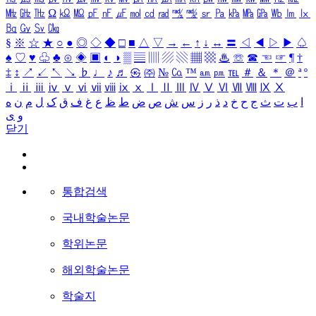
㎒
㎓
㎔
Ω
㏀
㏁
㎊
㎋
㎌
㏖
㏅
㎭
㎮
㎯
㏛
㎩
㎪
㎫
㎬
㏝
㏐
㏓
㏃
㏉
㏜
㏆
§
※
☆
★
○
●
◎
◇
◆
□
■
△
▽
→
←
↑
↓
↔
〓
◁
◀
▷
▶
♤
♠
♡
♥
♧
♣
⊙
◈
▣
◐
◑
▒
▤
▥
▨
▧
▦
▩
♨
☏
☎
☜
☞
¶
†
‡
↕
↗
↙
↖
↘
♭
♩
♪
♬
㉿
㈜
№
㏇
™
㏂
㏘
℡
＃
＆
＊
＠
ª
º
ⅰ
ⅱ
ⅲ
ⅳ
ⅴ
ⅵ
ⅶ
ⅷ
ⅸ
ⅹ
Ⅰ
Ⅱ
Ⅲ
Ⅳ
Ⅴ
Ⅵ
Ⅶ
Ⅷ
Ⅸ
Ⅹ
ا
ب
ت
ث
ج
ح
خ
د
ذ
ر
ز
س
ش
ص
ض
ط
ظ
ع
غ
ف
ق
ک
ل
م
ن
ه
و
ی
닫기
통합검색
국내학술논문
학위논문
해외학술논문
학술지