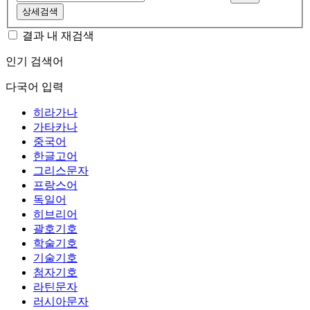
상세검색
결과 내 재검색
인기 검색어
다국어 입력
히라가나
가타카나
중국어
한글고어
그리스문자
프랑스어
독일어
히브리어
괄호기호
학술기호
기술기호
첨자기호
라틴문자
러시아문자