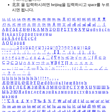
北京 을 입력하시려면
beijing
을 입력하시고 space를 누르
시면 됩니다.
ㅥ
ㅦ
ㅧ
ㅨ
ㅩ
ㅪ
ㅫ
ㅬ
ㅭ
ㅮ
ㅯ
ㅰ
ㅱ
ㅲ
ㅳ
ㅴ
ㅵ
ㅶ
ㅷ
ㅸ
ㅹ
ㅺ
ㅻ
ㅼ
ㅽ
ㅾ
ㅿ
ㆀ
ㆁ
ㆂ
ㆃ
ㆄ
ㆅ
ㆆ
ㆇ
ㆈ
ㆉ
ㆊ
ㆋ
ㆌ
ㆍ
ㆎ
Α
Β
Γ
Δ
Ε
Ζ
Η
Θ
Ι
Κ
Λ
Μ
Ν
Ξ
Ο
Π
Ρ
Σ
Τ
Υ
Φ
Χ
Ψ
Ω
α
β
γ
δ
ε
ζ
η
θ
ι
κ
λ
μ
ν
ξ
ο
π
ρ
σ
τ
υ
φ
χ
ψ
ω
á
à
Á
À
é
è
É
È
ç
Ç
ê
Ä
Ö
Ü
ä
ö
ü
ß
ְ
ֳ
ֲ
ֱ
ָ
ַ
ֵ
ֶ
ִ
ֹ
ּ
ֻ
ׂ
ׁ
ּ
ב
ה
נ
מ
צ
ת
ץ
ש
ד
ג
כ
ע
י
ח
ל
ך
ף
ק
ר
א
ט
ו
ן
ם
פ
‘
’
“
”
〔
〕
〈
〉
「
」
『
』
【
】
＂
（
）
［
］
｛
｝
±
×
÷
≠
≤
≥
∞
∴
♂
♀
∠
⊥
⌒
∂
∇
≡
≒
≪
≫
√
∽
∝
∵
∫
∬
∈
∋
⊆
⊇
⊂
⊃
∪
∩
∧
∨
￢
⇒
⇔
∀
∃
∮
∑
∏
＋
－
＜
＝
＞
、
。
·
‥
…
¨
〃
―
∥
＼
∼
´
～
ˇ
˘
˝
˚
˙
¸
˛
¡
¿
ː
！
＇
，
．
／
：
；
？
＾
＿
｀
｜
½
⅓
⅔
¼
¾
⅛
⅜
⅝
⅞
¹
²
³
⁴
ⁿ
₁
₂
₃
₄
Æ
Ð
Ħ
Ĳ
Ł
Ø
Œ
Þ
Ŧ
Ŋ
æ
đ
ð
ħ
ı
ĳ
ĸ
ŀ
ł
ø
œ
ß
þ
ŧ
ŋ
ŉ
А
Б
В
Г
Д
Е
Ё
Ж
З
И
Й
К
Л
М
Н
О
П
Р
С
Т
У
Ф
Х
Ц
Ч
Ш
Щ
Ъ
Ы
Ь
Э
Ю
Я
а
б
в
г
д
е
ё
ж
з
и
й
к
л
м
н
о
п
р
с
т
у
ф
х
ц
ч
ш
щ
ъ
ы
ь
э
ю
я
′
″
℃
Å
￠
￡
￥
¤
℉
‰
＄
％
Ｆ
￦
㎕
㎖
㎗
ℓ
㎘
㏄
㎣
㎤
㎥
㎦
㎙
㎚
㎛
㎜
㎝
㎞
㎟
㎠
㎡
㎢
㏊
㎍
㎎
㎏
㏏
㎈
㎉
㏈
㎧
㎨
㎰
㎱
㎲
㎳
㎴
㎵
㎶
㎷
㎸
㎹
㎀
㎁
㎂
㎃
㎄
㎺
㎻
㎽
㎾
㎿
㎐
㎑