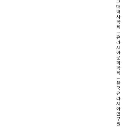
고
대
역
사
학
회
→
유
라
시
아
문
화
학
회
→
한
국
유
라
시
아
연
구
원