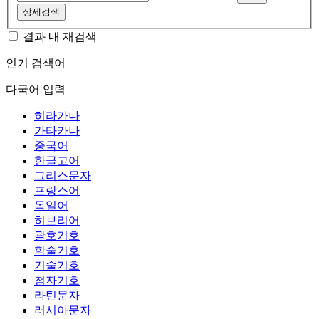
상세검색
결과 내 재검색
인기 검색어
다국어 입력
히라가나
가타카나
중국어
한글고어
그리스문자
프랑스어
독일어
히브리어
괄호기호
학술기호
기술기호
첨자기호
라틴문자
러시아문자