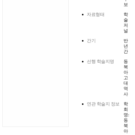
보
자료형태
학
술
저
널
간기
반
년
간
선행 학술지명
동
북
아
고
대
역
사
연관 학술지 정보
학
회
명:
동
북
아