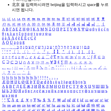
北京 을 입력하시려면
beijing
을 입력하시고 space를 누르
시면 됩니다.
ㅥ
ㅦ
ㅧ
ㅨ
ㅩ
ㅪ
ㅫ
ㅬ
ㅭ
ㅮ
ㅯ
ㅰ
ㅱ
ㅲ
ㅳ
ㅴ
ㅵ
ㅶ
ㅷ
ㅸ
ㅹ
ㅺ
ㅻ
ㅼ
ㅽ
ㅾ
ㅿ
ㆀ
ㆁ
ㆂ
ㆃ
ㆄ
ㆅ
ㆆ
ㆇ
ㆈ
ㆉ
ㆊ
ㆋ
ㆌ
ㆍ
ㆎ
Α
Β
Γ
Δ
Ε
Ζ
Η
Θ
Ι
Κ
Λ
Μ
Ν
Ξ
Ο
Π
Ρ
Σ
Τ
Υ
Φ
Χ
Ψ
Ω
α
β
γ
δ
ε
ζ
η
θ
ι
κ
λ
μ
ν
ξ
ο
π
ρ
σ
τ
υ
φ
χ
ψ
ω
á
à
Á
À
é
è
É
È
ç
Ç
ê
Ä
Ö
Ü
ä
ö
ü
ß
ְ
ֳ
ֲ
ֱ
ָ
ַ
ֵ
ֶ
ִ
ֹ
ּ
ֻ
ׂ
ׁ
ּ
ב
ה
נ
מ
צ
ת
ץ
ש
ד
ג
כ
ע
י
ח
ל
ך
ף
ק
ר
א
ט
ו
ן
ם
פ
‘
’
“
”
〔
〕
〈
〉
「
」
『
』
【
】
＂
（
）
［
］
｛
｝
±
×
÷
≠
≤
≥
∞
∴
♂
♀
∠
⊥
⌒
∂
∇
≡
≒
≪
≫
√
∽
∝
∵
∫
∬
∈
∋
⊆
⊇
⊂
⊃
∪
∩
∧
∨
￢
⇒
⇔
∀
∃
∮
∑
∏
＋
－
＜
＝
＞
、
。
·
‥
…
¨
〃
―
∥
＼
∼
´
～
ˇ
˘
˝
˚
˙
¸
˛
¡
¿
ː
！
＇
，
．
／
：
；
？
＾
＿
｀
｜
½
⅓
⅔
¼
¾
⅛
⅜
⅝
⅞
¹
²
³
⁴
ⁿ
₁
₂
₃
₄
Æ
Ð
Ħ
Ĳ
Ł
Ø
Œ
Þ
Ŧ
Ŋ
æ
đ
ð
ħ
ı
ĳ
ĸ
ŀ
ł
ø
œ
ß
þ
ŧ
ŋ
ŉ
А
Б
В
Г
Д
Е
Ё
Ж
З
И
Й
К
Л
М
Н
О
П
Р
С
Т
У
Ф
Х
Ц
Ч
Ш
Щ
Ъ
Ы
Ь
Э
Ю
Я
а
б
в
г
д
е
ё
ж
з
и
й
к
л
м
н
о
п
р
с
т
у
ф
х
ц
ч
ш
щ
ъ
ы
ь
э
ю
я
′
″
℃
Å
￠
￡
￥
¤
℉
‰
＄
％
Ｆ
￦
㎕
㎖
㎗
ℓ
㎘
㏄
㎣
㎤
㎥
㎦
㎙
㎚
㎛
㎜
㎝
㎞
㎟
㎠
㎡
㎢
㏊
㎍
㎎
㎏
㏏
㎈
㎉
㏈
㎧
㎨
㎰
㎱
㎲
㎳
㎴
㎵
㎶
㎷
㎸
㎹
㎀
㎁
㎂
㎃
㎄
㎺
㎻
㎽
㎾
㎿
㎐
㎑