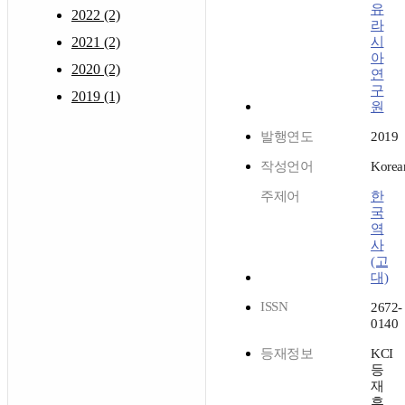
유
2022 (2)
라
2021 (2)
시
아
2020 (2)
연
구
2019 (1)
원
발행연도
2019
작성언어
Korea
주제어
한
국
역
사
(고
대)
ISSN
2672-
0140
등재정보
KCI
등
재
후