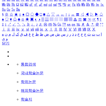
㎒
㎓
㎔
Ω
㏀
㏁
㎊
㎋
㎌
㏖
㏅
㎭
㎮
㎯
㏛
㎩
㎪
㎫
㎬
㏝
㏐
㏓
㏃
㏉
㏜
㏆
§
※
☆
★
○
●
◎
◇
◆
□
■
△
▽
→
←
↑
↓
↔
〓
◁
◀
▷
▶
♤
♠
♡
♥
♧
♣
⊙
◈
▣
◐
◑
▒
▤
▥
▨
▧
▦
▩
♨
☏
☎
☜
☞
¶
†
‡
↕
↗
↙
↖
↘
♭
♩
♪
♬
㉿
㈜
№
㏇
™
㏂
㏘
℡
＃
＆
＊
＠
ª
º
ⅰ
ⅱ
ⅲ
ⅳ
ⅴ
ⅵ
ⅶ
ⅷ
ⅸ
ⅹ
Ⅰ
Ⅱ
Ⅲ
Ⅳ
Ⅴ
Ⅵ
Ⅶ
Ⅷ
Ⅸ
Ⅹ
ا
ب
ت
ث
ج
ح
خ
د
ذ
ر
ز
س
ش
ص
ض
ط
ظ
ع
غ
ف
ق
ک
ل
م
ن
ه
و
ی
닫기
통합검색
국내학술논문
학위논문
해외학술논문
학술지