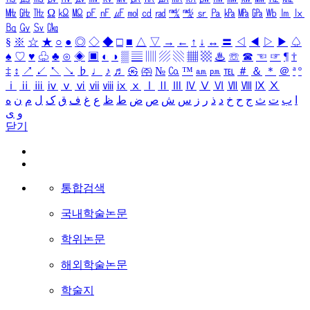
㎒
㎓
㎔
Ω
㏀
㏁
㎊
㎋
㎌
㏖
㏅
㎭
㎮
㎯
㏛
㎩
㎪
㎫
㎬
㏝
㏐
㏓
㏃
㏉
㏜
㏆
§
※
☆
★
○
●
◎
◇
◆
□
■
△
▽
→
←
↑
↓
↔
〓
◁
◀
▷
▶
♤
♠
♡
♥
♧
♣
⊙
◈
▣
◐
◑
▒
▤
▥
▨
▧
▦
▩
♨
☏
☎
☜
☞
¶
†
‡
↕
↗
↙
↖
↘
♭
♩
♪
♬
㉿
㈜
№
㏇
™
㏂
㏘
℡
＃
＆
＊
＠
ª
º
ⅰ
ⅱ
ⅲ
ⅳ
ⅴ
ⅵ
ⅶ
ⅷ
ⅸ
ⅹ
Ⅰ
Ⅱ
Ⅲ
Ⅳ
Ⅴ
Ⅵ
Ⅶ
Ⅷ
Ⅸ
Ⅹ
ا
ب
ت
ث
ج
ح
خ
د
ذ
ر
ز
س
ش
ص
ض
ط
ظ
ع
غ
ف
ق
ک
ل
م
ن
ه
و
ی
닫기
통합검색
국내학술논문
학위논문
해외학술논문
학술지