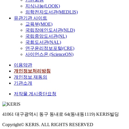
지식나눔(LOOK)
의학전자도서관(MEDLIS)
유관기관 사이트
교육부(MOE)
국립장애인도서관(NLD)
국립중앙도서관(NL)
국회도서관(NAL)
연구윤리정보포털(CRE)
사이언스온 (ScienceON)
이용약관
개인정보처리방침
개인정보 재동의
기관소개
저작물 게시중단요청
41061 대구광역시 동구 동내로 64(동내동1119) KERIS빌딩
Copyright© KERIS. ALL RIGHTS RESERVED