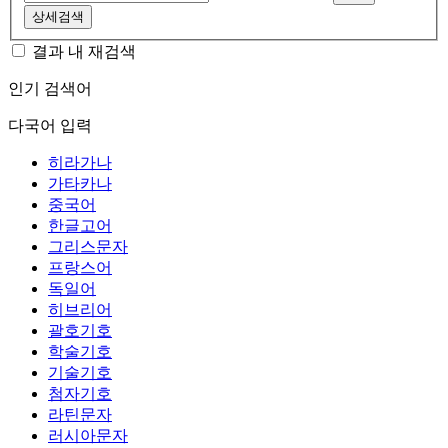
상세검색
결과 내 재검색
인기 검색어
다국어 입력
히라가나
가타카나
중국어
한글고어
그리스문자
프랑스어
독일어
히브리어
괄호기호
학술기호
기술기호
첨자기호
라틴문자
러시아문자