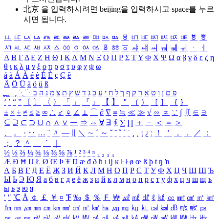
北京 을 입력하시려면
beijing
을 입력하시고 space를 누르
시면 됩니다.
ㅥ
ㅦ
ㅧ
ㅨ
ㅩ
ㅪ
ㅫ
ㅬ
ㅭ
ㅮ
ㅯ
ㅰ
ㅱ
ㅲ
ㅳ
ㅴ
ㅵ
ㅶ
ㅷ
ㅸ
ㅹ
ㅺ
ㅻ
ㅼ
ㅽ
ㅾ
ㅿ
ㆀ
ㆁ
ㆂ
ㆃ
ㆄ
ㆅ
ㆆ
ㆇ
ㆈ
ㆉ
ㆊ
ㆋ
ㆌ
ㆍ
ㆎ
Α
Β
Γ
Δ
Ε
Ζ
Η
Θ
Ι
Κ
Λ
Μ
Ν
Ξ
Ο
Π
Ρ
Σ
Τ
Υ
Φ
Χ
Ψ
Ω
α
β
γ
δ
ε
ζ
η
θ
ι
κ
λ
μ
ν
ξ
ο
π
ρ
σ
τ
υ
φ
χ
ψ
ω
á
à
Á
À
é
è
É
È
ç
Ç
ê
Ä
Ö
Ü
ä
ö
ü
ß
ְ
ֳ
ֲ
ֱ
ָ
ַ
ֵ
ֶ
ִ
ֹ
ּ
ֻ
ׂ
ׁ
ּ
ב
ה
נ
מ
צ
ת
ץ
ש
ד
ג
כ
ע
י
ח
ל
ך
ף
ק
ר
א
ט
ו
ן
ם
פ
‘
’
“
”
〔
〕
〈
〉
「
」
『
』
【
】
＂
（
）
［
］
｛
｝
±
×
÷
≠
≤
≥
∞
∴
♂
♀
∠
⊥
⌒
∂
∇
≡
≒
≪
≫
√
∽
∝
∵
∫
∬
∈
∋
⊆
⊇
⊂
⊃
∪
∩
∧
∨
￢
⇒
⇔
∀
∃
∮
∑
∏
＋
－
＜
＝
＞
、
。
·
‥
…
¨
〃
―
∥
＼
∼
´
～
ˇ
˘
˝
˚
˙
¸
˛
¡
¿
ː
！
＇
，
．
／
：
；
？
＾
＿
｀
｜
½
⅓
⅔
¼
¾
⅛
⅜
⅝
⅞
¹
²
³
⁴
ⁿ
₁
₂
₃
₄
Æ
Ð
Ħ
Ĳ
Ł
Ø
Œ
Þ
Ŧ
Ŋ
æ
đ
ð
ħ
ı
ĳ
ĸ
ŀ
ł
ø
œ
ß
þ
ŧ
ŋ
ŉ
А
Б
В
Г
Д
Е
Ё
Ж
З
И
Й
К
Л
М
Н
О
П
Р
С
Т
У
Ф
Х
Ц
Ч
Ш
Щ
Ъ
Ы
Ь
Э
Ю
Я
а
б
в
г
д
е
ё
ж
з
и
й
к
л
м
н
о
п
р
с
т
у
ф
х
ц
ч
ш
щ
ъ
ы
ь
э
ю
я
′
″
℃
Å
￠
￡
￥
¤
℉
‰
＄
％
Ｆ
￦
㎕
㎖
㎗
ℓ
㎘
㏄
㎣
㎤
㎥
㎦
㎙
㎚
㎛
㎜
㎝
㎞
㎟
㎠
㎡
㎢
㏊
㎍
㎎
㎏
㏏
㎈
㎉
㏈
㎧
㎨
㎰
㎱
㎲
㎳
㎴
㎵
㎶
㎷
㎸
㎹
㎀
㎁
㎂
㎃
㎄
㎺
㎻
㎽
㎾
㎿
㎐
㎑