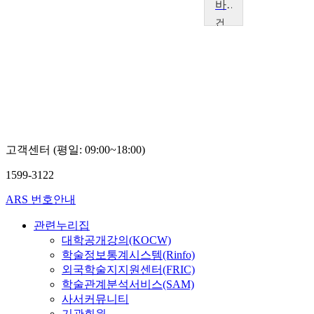
바이오헬스 빅데이터 마이닝
건
국
대
학
교
노
영
희
고객센터 (평일: 09:00~18:00)
1599-3122
ARS 번호안내
관련누리집
대학공개강의(KOCW)
학술정보통계시스템(Rinfo)
외국학술지지원센터(FRIC)
학술관계분석서비스(SAM)
사서커뮤니티
기관회원