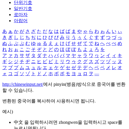
단위기호
일반기호
로마자
아랍어
あ
ぁ
か
が
さ
ざ
た
だ
な
は
ば
ぱ
ま
や
ゃ
ら
わ
ゎ
ん
い
ぃ
き
ぎ
し
じ
ち
ぢ
に
ひ
び
ぴ
み
り
う
ぅ
く
ぐ
す
ず
つ
づ
っ
ぬ
ふ
ぶ
ぷ
む
ゆ
ゅ
る
え
ぇ
け
げ
せ
ぜ
て
で
ね
へ
べ
ぺ
め
れ
お
ぉ
こ
ご
そ
ぞ
と
ど
の
ほ
ぼ
ぽ
も
よ
ょ
ろ
を
ア
ァ
カ
サ
ザ
タ
ダ
ナ
ハ
バ
パ
マ
ヤ
ャ
ラ
ワ
ヮ
ン
イ
ィ
キ
ギ
シ
ジ
チ
ヂ
ニ
ヒ
ビ
ピ
ミ
リ
ウ
ゥ
ク
グ
ス
ズ
ツ
ヅ
ッ
ヌ
フ
ブ
プ
ム
ユ
ュ
ル
エ
ェ
ケ
ゲ
セ
ゼ
テ
デ
ヘ
ベ
ペ
メ
レ
オ
ォ
コ
ゴ
ソ
ゾ
ト
ド
ノ
ホ
ボ
ポ
モ
ヨ
ョ
ロ
ヲ
―
http://chineseinput.net/
에서 pinyin(병음)방식으로 중국어를 변환
할 수 있습니다.
변환된 중국어를 복사하여 사용하시면 됩니다.
예시)
中文 을 입력하시려면
zhongwen
을 입력하시고 space를
누르시면됩니다.