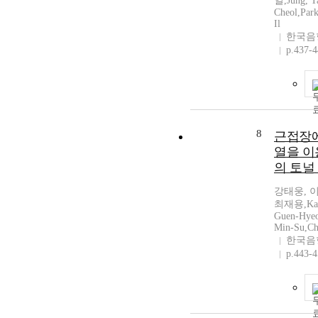
일,Jung, Ta
Cheol,Par
Il
한국음
p.437-
8
근접장에
열을 이
의 토널
강태웅, 
최재용,Kang
Guen-Hyeo
Min-Su,Ch
한국음
p.443-