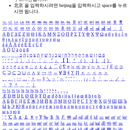
北京 을 입력하시려면
beijing
을 입력하시고 space를 누르
시면 됩니다.
ㅥ
ㅦ
ㅧ
ㅨ
ㅩ
ㅪ
ㅫ
ㅬ
ㅭ
ㅮ
ㅯ
ㅰ
ㅱ
ㅲ
ㅳ
ㅴ
ㅵ
ㅶ
ㅷ
ㅸ
ㅹ
ㅺ
ㅻ
ㅼ
ㅽ
ㅾ
ㅿ
ㆀ
ㆁ
ㆂ
ㆃ
ㆄ
ㆅ
ㆆ
ㆇ
ㆈ
ㆉ
ㆊ
ㆋ
ㆌ
ㆍ
ㆎ
Α
Β
Γ
Δ
Ε
Ζ
Η
Θ
Ι
Κ
Λ
Μ
Ν
Ξ
Ο
Π
Ρ
Σ
Τ
Υ
Φ
Χ
Ψ
Ω
α
β
γ
δ
ε
ζ
η
θ
ι
κ
λ
μ
ν
ξ
ο
π
ρ
σ
τ
υ
φ
χ
ψ
ω
á
à
Á
À
é
è
É
È
ç
Ç
ê
Ä
Ö
Ü
ä
ö
ü
ß
ְ
ֳ
ֲ
ֱ
ָ
ַ
ֵ
ֶ
ִ
ֹ
ּ
ֻ
ׂ
ׁ
ּ
ב
ה
נ
מ
צ
ת
ץ
ש
ד
ג
כ
ע
י
ח
ל
ך
ף
ק
ר
א
ט
ו
ן
ם
פ
‘
’
“
”
〔
〕
〈
〉
「
」
『
』
【
】
＂
（
）
［
］
｛
｝
±
×
÷
≠
≤
≥
∞
∴
♂
♀
∠
⊥
⌒
∂
∇
≡
≒
≪
≫
√
∽
∝
∵
∫
∬
∈
∋
⊆
⊇
⊂
⊃
∪
∩
∧
∨
￢
⇒
⇔
∀
∃
∮
∑
∏
＋
－
＜
＝
＞
、
。
·
‥
…
¨
〃
―
∥
＼
∼
´
～
ˇ
˘
˝
˚
˙
¸
˛
¡
¿
ː
！
＇
，
．
／
：
；
？
＾
＿
｀
｜
½
⅓
⅔
¼
¾
⅛
⅜
⅝
⅞
¹
²
³
⁴
ⁿ
₁
₂
₃
₄
Æ
Ð
Ħ
Ĳ
Ł
Ø
Œ
Þ
Ŧ
Ŋ
æ
đ
ð
ħ
ı
ĳ
ĸ
ŀ
ł
ø
œ
ß
þ
ŧ
ŋ
ŉ
А
Б
В
Г
Д
Е
Ё
Ж
З
И
Й
К
Л
М
Н
О
П
Р
С
Т
У
Ф
Х
Ц
Ч
Ш
Щ
Ъ
Ы
Ь
Э
Ю
Я
а
б
в
г
д
е
ё
ж
з
и
й
к
л
м
н
о
п
р
с
т
у
ф
х
ц
ч
ш
щ
ъ
ы
ь
э
ю
я
′
″
℃
Å
￠
￡
￥
¤
℉
‰
＄
％
Ｆ
￦
㎕
㎖
㎗
ℓ
㎘
㏄
㎣
㎤
㎥
㎦
㎙
㎚
㎛
㎜
㎝
㎞
㎟
㎠
㎡
㎢
㏊
㎍
㎎
㎏
㏏
㎈
㎉
㏈
㎧
㎨
㎰
㎱
㎲
㎳
㎴
㎵
㎶
㎷
㎸
㎹
㎀
㎁
㎂
㎃
㎄
㎺
㎻
㎽
㎾
㎿
㎐
㎑