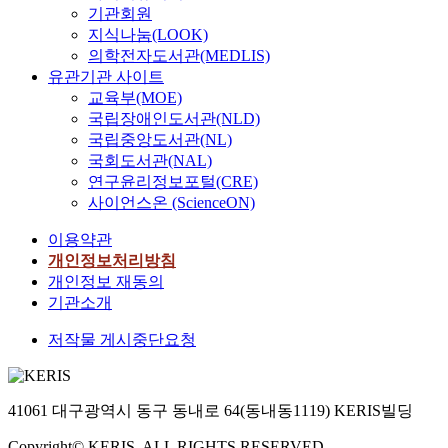
기관회원
지식나눔(LOOK)
의학전자도서관(MEDLIS)
유관기관 사이트
교육부(MOE)
국립장애인도서관(NLD)
국립중앙도서관(NL)
국회도서관(NAL)
연구윤리정보포털(CRE)
사이언스온 (ScienceON)
이용약관
개인정보처리방침
개인정보 재동의
기관소개
저작물 게시중단요청
41061 대구광역시 동구 동내로 64(동내동1119) KERIS빌딩
Copyright© KERIS. ALL RIGHTS RESERVED