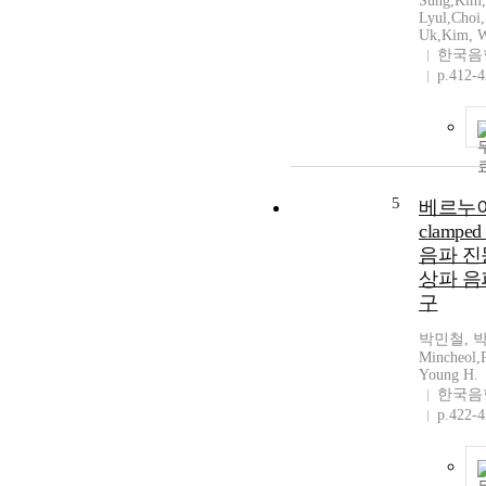
Sung,Kim,
Lyul,Choi
Uk,Kim, W
한국음
p.412-
5
베르누이 
clamped
음파 진
상파 음
구
박민철, 박
Mincheol,
Young H.
한국음
p.422-