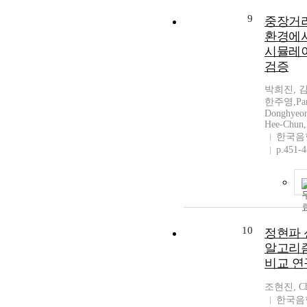
9
중장거
환경에
시뮬레이
검증
박희진, 
한주영,Park
Donghyeon
Hee-Chun,
한국음
p.451-
10
정현파 
알고리즘
비교 연
조현진, Cho
한국음