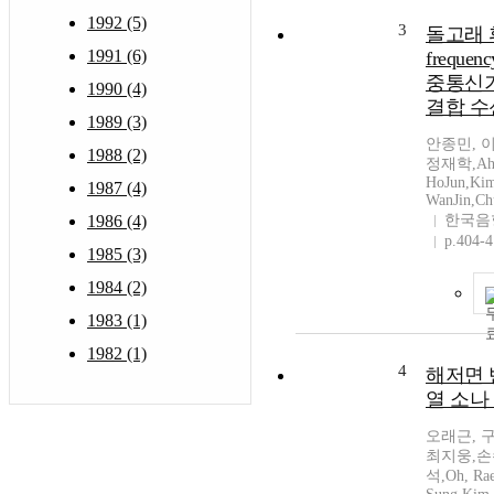
1992 (5)
3
돌고래 
1991 (6)
frequenc
중통신
1990 (4)
결합 수
1989 (3)
안종민, 
1988 (2)
정재학,Ahn,
HoJun,Kim
1987 (4)
WanJin,Ch
1986 (4)
한국음
p.404-4
1985 (3)
1984 (2)
1983 (1)
1982 (1)
4
해저면 
열 소나
오래근, 
최지웅,손
석,Oh, Rae