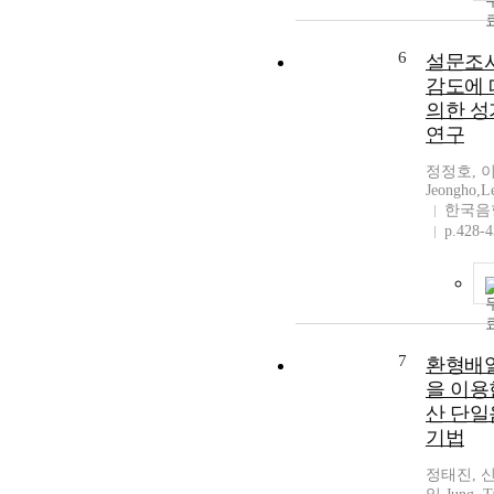
6
설문조사
감도에 
의한 성
연구
정정호, 이성
Jeongho,L
한국음
p.428-
7
환형배열
을 이용
산 단일
기법
정태진, 