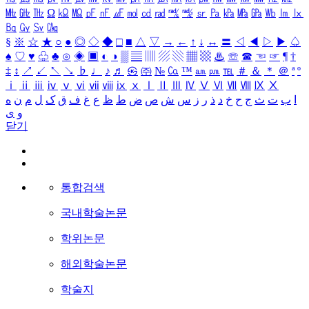
㎒
㎓
㎔
Ω
㏀
㏁
㎊
㎋
㎌
㏖
㏅
㎭
㎮
㎯
㏛
㎩
㎪
㎫
㎬
㏝
㏐
㏓
㏃
㏉
㏜
㏆
§
※
☆
★
○
●
◎
◇
◆
□
■
△
▽
→
←
↑
↓
↔
〓
◁
◀
▷
▶
♤
♠
♡
♥
♧
♣
⊙
◈
▣
◐
◑
▒
▤
▥
▨
▧
▦
▩
♨
☏
☎
☜
☞
¶
†
‡
↕
↗
↙
↖
↘
♭
♩
♪
♬
㉿
㈜
№
㏇
™
㏂
㏘
℡
＃
＆
＊
＠
ª
º
ⅰ
ⅱ
ⅲ
ⅳ
ⅴ
ⅵ
ⅶ
ⅷ
ⅸ
ⅹ
Ⅰ
Ⅱ
Ⅲ
Ⅳ
Ⅴ
Ⅵ
Ⅶ
Ⅷ
Ⅸ
Ⅹ
ا
ب
ت
ث
ج
ح
خ
د
ذ
ر
ز
س
ش
ص
ض
ط
ظ
ع
غ
ف
ق
ک
ل
م
ن
ه
و
ی
닫기
통합검색
국내학술논문
학위논문
해외학술논문
학술지