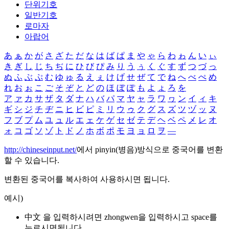
단위기호
일반기호
로마자
아랍어
あ
ぁ
か
が
さ
ざ
た
だ
な
は
ば
ぱ
ま
や
ゃ
ら
わ
ゎ
ん
い
ぃ
き
ぎ
し
じ
ち
ぢ
に
ひ
び
ぴ
み
り
う
ぅ
く
ぐ
す
ず
つ
づ
っ
ぬ
ふ
ぶ
ぷ
む
ゆ
ゅ
る
え
ぇ
け
げ
せ
ぜ
て
で
ね
へ
べ
ぺ
め
れ
お
ぉ
こ
ご
そ
ぞ
と
ど
の
ほ
ぼ
ぽ
も
よ
ょ
ろ
を
ア
ァ
カ
サ
ザ
タ
ダ
ナ
ハ
バ
パ
マ
ヤ
ャ
ラ
ワ
ヮ
ン
イ
ィ
キ
ギ
シ
ジ
チ
ヂ
ニ
ヒ
ビ
ピ
ミ
リ
ウ
ゥ
ク
グ
ス
ズ
ツ
ヅ
ッ
ヌ
フ
ブ
プ
ム
ユ
ュ
ル
エ
ェ
ケ
ゲ
セ
ゼ
テ
デ
ヘ
ベ
ペ
メ
レ
オ
ォ
コ
ゴ
ソ
ゾ
ト
ド
ノ
ホ
ボ
ポ
モ
ヨ
ョ
ロ
ヲ
―
http://chineseinput.net/
에서 pinyin(병음)방식으로 중국어를 변환
할 수 있습니다.
변환된 중국어를 복사하여 사용하시면 됩니다.
예시)
中文 을 입력하시려면
zhongwen
을 입력하시고 space를
누르시면됩니다.