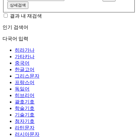
상세검색
결과 내 재검색
인기 검색어
다국어 입력
히라가나
가타카나
중국어
한글고어
그리스문자
프랑스어
독일어
히브리어
괄호기호
학술기호
기술기호
첨자기호
라틴문자
러시아문자