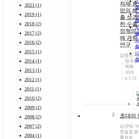
1
자재 중
2021 (1)
업의 해
2
2019 (1)
출 성과
2018 (2)
한 수출
3
정책의 
2017 (2)
에 관한
5
2016 (2)
연구
2015 (1)
1
김영진, 
2014 (1)
한국경
학회
2013 (1)
2019
p.1-22
2012 (1)
2011 (1)
2010 (2)
2009 (2)
2
초대의 
2008 (2)
2007 (2)
김규태, 
문일경,윤
2004 (1)
홍성조