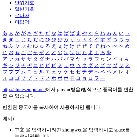
단위기호
일반기호
로마자
아랍어
あ
ぁ
か
が
さ
ざ
た
だ
な
は
ば
ぱ
ま
や
ゃ
ら
わ
ゎ
ん
い
ぃ
き
ぎ
し
じ
ち
ぢ
に
ひ
び
ぴ
み
り
う
ぅ
く
ぐ
す
ず
つ
づ
っ
ぬ
ふ
ぶ
ぷ
む
ゆ
ゅ
る
え
ぇ
け
げ
せ
ぜ
て
で
ね
へ
べ
ぺ
め
れ
お
ぉ
こ
ご
そ
ぞ
と
ど
の
ほ
ぼ
ぽ
も
よ
ょ
ろ
を
ア
ァ
カ
サ
ザ
タ
ダ
ナ
ハ
バ
パ
マ
ヤ
ャ
ラ
ワ
ヮ
ン
イ
ィ
キ
ギ
シ
ジ
チ
ヂ
ニ
ヒ
ビ
ピ
ミ
リ
ウ
ゥ
ク
グ
ス
ズ
ツ
ヅ
ッ
ヌ
フ
ブ
プ
ム
ユ
ュ
ル
エ
ェ
ケ
ゲ
セ
ゼ
テ
デ
ヘ
ベ
ペ
メ
レ
オ
ォ
コ
ゴ
ソ
ゾ
ト
ド
ノ
ホ
ボ
ポ
モ
ヨ
ョ
ロ
ヲ
―
http://chineseinput.net/
에서 pinyin(병음)방식으로 중국어를 변환
할 수 있습니다.
변환된 중국어를 복사하여 사용하시면 됩니다.
예시)
中文 을 입력하시려면
zhongwen
을 입력하시고 space를
누르시면됩니다.