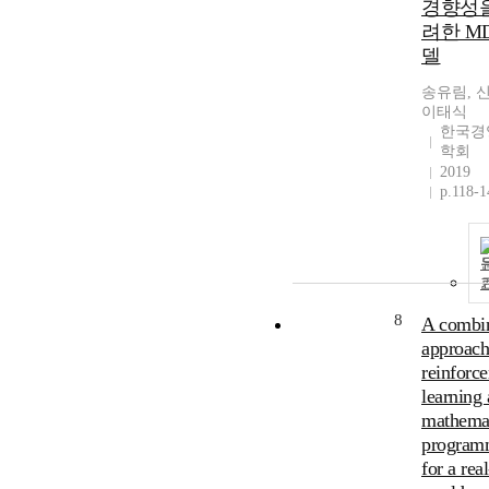
경향성을
려한 MD
델
송유림, 
이태식
한국경
학회
2019
p.118-1
8
A combi
approach
reinforc
learning
mathemat
program
for a real