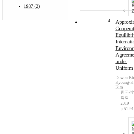
1987 (2)
4
Approxi
Cooperat
Equilibr
Internati
Environm
Agreeme
under
Uniform
Dowon Ki
Kyoung-K
Kim
한국경
학회
2019
p.51-91