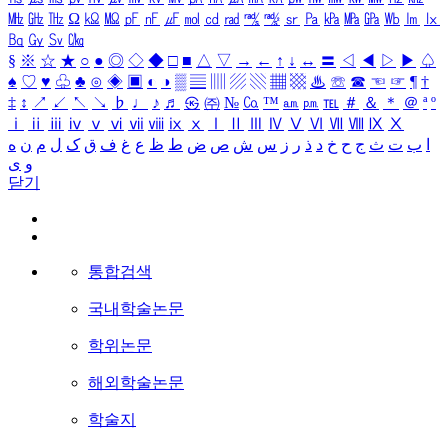
㎒
㎓
㎔
Ω
㏀
㏁
㎊
㎋
㎌
㏖
㏅
㎭
㎮
㎯
㏛
㎩
㎪
㎫
㎬
㏝
㏐
㏓
㏃
㏉
㏜
㏆
§
※
☆
★
○
●
◎
◇
◆
□
■
△
▽
→
←
↑
↓
↔
〓
◁
◀
▷
▶
♤
♠
♡
♥
♧
♣
⊙
◈
▣
◐
◑
▒
▤
▥
▨
▧
▦
▩
♨
☏
☎
☜
☞
¶
†
‡
↕
↗
↙
↖
↘
♭
♩
♪
♬
㉿
㈜
№
㏇
™
㏂
㏘
℡
＃
＆
＊
＠
ª
º
ⅰ
ⅱ
ⅲ
ⅳ
ⅴ
ⅵ
ⅶ
ⅷ
ⅸ
ⅹ
Ⅰ
Ⅱ
Ⅲ
Ⅳ
Ⅴ
Ⅵ
Ⅶ
Ⅷ
Ⅸ
Ⅹ
ا
ب
ت
ث
ج
ح
خ
د
ذ
ر
ز
س
ش
ص
ض
ط
ظ
ع
غ
ف
ق
ک
ل
م
ن
ه
و
ی
닫기
통합검색
국내학술논문
학위논문
해외학술논문
학술지