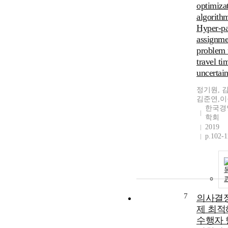
optimiza
algorithm
Hyper-pa
assignme
problem 
travel ti
uncertain
정기원, 
김준연,
한국경
학회
2019
p.102-1
7
의사결정
제 최적
수행자 