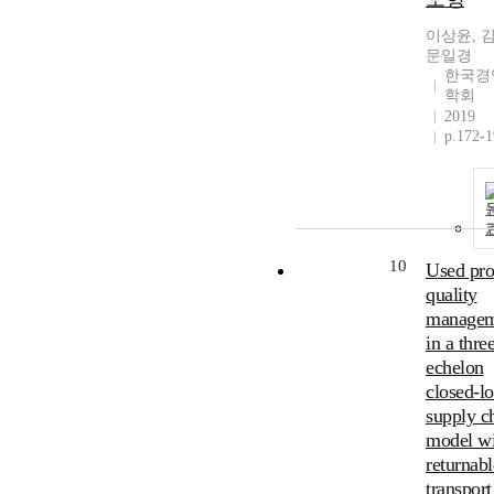
이상윤, 
문일경
한국경
학회
2019
p.172-
10
Used pro
quality
managem
in a thre
echelon
closed-l
supply c
model wi
returnabl
transport