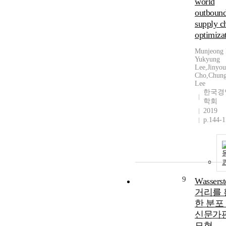
world
outboun
supply c
optimiza
Munjeong 
Yukyung
Lee,Jinyo
Cho,Chun
Lee
한국경
학회
2019
p.144-
9
Wasserst
거리를 
한 분포
신문가
모형