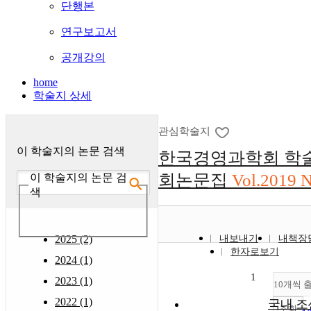
단행본
연구보고서
공개강의
home
학술지 상세
관심학술지
이 학술지의 논문 검색
한국경영과학회 학
회논문집
Vol.2019 
이 학술지의 논문 검
색
2025 (2)
내보내기
내책장
한자로보기
2024 (1)
1
2023 (1)
10개씩 
2022 (1)
국내 조
조회