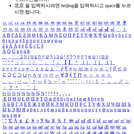
北京 을 입력하시려면
beijing
을 입력하시고 space를 누르
시면 됩니다.
ㅥ
ㅦ
ㅧ
ㅨ
ㅩ
ㅪ
ㅫ
ㅬ
ㅭ
ㅮ
ㅯ
ㅰ
ㅱ
ㅲ
ㅳ
ㅴ
ㅵ
ㅶ
ㅷ
ㅸ
ㅹ
ㅺ
ㅻ
ㅼ
ㅽ
ㅾ
ㅿ
ㆀ
ㆁ
ㆂ
ㆃ
ㆄ
ㆅ
ㆆ
ㆇ
ㆈ
ㆉ
ㆊ
ㆋ
ㆌ
ㆍ
ㆎ
Α
Β
Γ
Δ
Ε
Ζ
Η
Θ
Ι
Κ
Λ
Μ
Ν
Ξ
Ο
Π
Ρ
Σ
Τ
Υ
Φ
Χ
Ψ
Ω
α
β
γ
δ
ε
ζ
η
θ
ι
κ
λ
μ
ν
ξ
ο
π
ρ
σ
τ
υ
φ
χ
ψ
ω
á
à
Á
À
é
è
É
È
ç
Ç
ê
Ä
Ö
Ü
ä
ö
ü
ß
ְ
ֳ
ֲ
ֱ
ָ
ַ
ֵ
ֶ
ִ
ֹ
ּ
ֻ
ׂ
ׁ
ּ
ב
ה
נ
מ
צ
ת
ץ
ש
ד
ג
כ
ע
י
ח
ל
ך
ף
ק
ר
א
ט
ו
ן
ם
פ
‘
’
“
”
〔
〕
〈
〉
「
」
『
』
【
】
＂
（
）
［
］
｛
｝
±
×
÷
≠
≤
≥
∞
∴
♂
♀
∠
⊥
⌒
∂
∇
≡
≒
≪
≫
√
∽
∝
∵
∫
∬
∈
∋
⊆
⊇
⊂
⊃
∪
∩
∧
∨
￢
⇒
⇔
∀
∃
∮
∑
∏
＋
－
＜
＝
＞
、
。
·
‥
…
¨
〃
―
∥
＼
∼
´
～
ˇ
˘
˝
˚
˙
¸
˛
¡
¿
ː
！
＇
，
．
／
：
；
？
＾
＿
｀
｜
½
⅓
⅔
¼
¾
⅛
⅜
⅝
⅞
¹
²
³
⁴
ⁿ
₁
₂
₃
₄
Æ
Ð
Ħ
Ĳ
Ł
Ø
Œ
Þ
Ŧ
Ŋ
æ
đ
ð
ħ
ı
ĳ
ĸ
ŀ
ł
ø
œ
ß
þ
ŧ
ŋ
ŉ
А
Б
В
Г
Д
Е
Ё
Ж
З
И
Й
К
Л
М
Н
О
П
Р
С
Т
У
Ф
Х
Ц
Ч
Ш
Щ
Ъ
Ы
Ь
Э
Ю
Я
а
б
в
г
д
е
ё
ж
з
и
й
к
л
м
н
о
п
р
с
т
у
ф
х
ц
ч
ш
щ
ъ
ы
ь
э
ю
я
′
″
℃
Å
￠
￡
￥
¤
℉
‰
＄
％
Ｆ
￦
㎕
㎖
㎗
ℓ
㎘
㏄
㎣
㎤
㎥
㎦
㎙
㎚
㎛
㎜
㎝
㎞
㎟
㎠
㎡
㎢
㏊
㎍
㎎
㎏
㏏
㎈
㎉
㏈
㎧
㎨
㎰
㎱
㎲
㎳
㎴
㎵
㎶
㎷
㎸
㎹
㎀
㎁
㎂
㎃
㎄
㎺
㎻
㎽
㎾
㎿
㎐
㎑