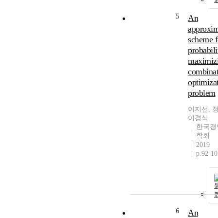
5
An
approxim
scheme f
probabili
maximiz
combinat
optimiza
problem
이지선, 
이경식
한국경
학회
2019
p.92-10
6
An