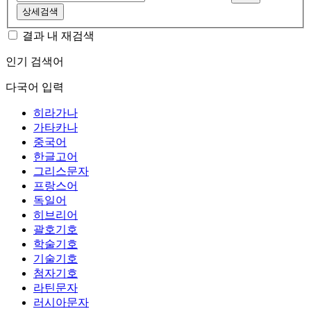
상세검색
결과 내 재검색
인기 검색어
다국어 입력
히라가나
가타카나
중국어
한글고어
그리스문자
프랑스어
독일어
히브리어
괄호기호
학술기호
기술기호
첨자기호
라틴문자
러시아문자