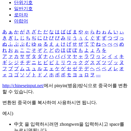
단위기호
일반기호
로마자
아랍어
あ
ぁ
か
が
さ
ざ
た
だ
な
は
ば
ぱ
ま
や
ゃ
ら
わ
ゎ
ん
い
ぃ
き
ぎ
し
じ
ち
ぢ
に
ひ
び
ぴ
み
り
う
ぅ
く
ぐ
す
ず
つ
づ
っ
ぬ
ふ
ぶ
ぷ
む
ゆ
ゅ
る
え
ぇ
け
げ
せ
ぜ
て
で
ね
へ
べ
ぺ
め
れ
お
ぉ
こ
ご
そ
ぞ
と
ど
の
ほ
ぼ
ぽ
も
よ
ょ
ろ
を
ア
ァ
カ
サ
ザ
タ
ダ
ナ
ハ
バ
パ
マ
ヤ
ャ
ラ
ワ
ヮ
ン
イ
ィ
キ
ギ
シ
ジ
チ
ヂ
ニ
ヒ
ビ
ピ
ミ
リ
ウ
ゥ
ク
グ
ス
ズ
ツ
ヅ
ッ
ヌ
フ
ブ
プ
ム
ユ
ュ
ル
エ
ェ
ケ
ゲ
セ
ゼ
テ
デ
ヘ
ベ
ペ
メ
レ
オ
ォ
コ
ゴ
ソ
ゾ
ト
ド
ノ
ホ
ボ
ポ
モ
ヨ
ョ
ロ
ヲ
―
http://chineseinput.net/
에서 pinyin(병음)방식으로 중국어를 변환
할 수 있습니다.
변환된 중국어를 복사하여 사용하시면 됩니다.
예시)
中文 을 입력하시려면
zhongwen
을 입력하시고 space를
누르시면됩니다.