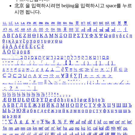
北京 을 입력하시려면
beijing
을 입력하시고 space를 누르
시면 됩니다.
ㅥ
ㅦ
ㅧ
ㅨ
ㅩ
ㅪ
ㅫ
ㅬ
ㅭ
ㅮ
ㅯ
ㅰ
ㅱ
ㅲ
ㅳ
ㅴ
ㅵ
ㅶ
ㅷ
ㅸ
ㅹ
ㅺ
ㅻ
ㅼ
ㅽ
ㅾ
ㅿ
ㆀ
ㆁ
ㆂ
ㆃ
ㆄ
ㆅ
ㆆ
ㆇ
ㆈ
ㆉ
ㆊ
ㆋ
ㆌ
ㆍ
ㆎ
Α
Β
Γ
Δ
Ε
Ζ
Η
Θ
Ι
Κ
Λ
Μ
Ν
Ξ
Ο
Π
Ρ
Σ
Τ
Υ
Φ
Χ
Ψ
Ω
α
β
γ
δ
ε
ζ
η
θ
ι
κ
λ
μ
ν
ξ
ο
π
ρ
σ
τ
υ
φ
χ
ψ
ω
á
à
Á
À
é
è
É
È
ç
Ç
ê
Ä
Ö
Ü
ä
ö
ü
ß
ְ
ֳ
ֲ
ֱ
ָ
ַ
ֵ
ֶ
ִ
ֹ
ּ
ֻ
ׂ
ׁ
ּ
ב
ה
נ
מ
צ
ת
ץ
ש
ד
ג
כ
ע
י
ח
ל
ך
ף
ק
ר
א
ט
ו
ן
ם
פ
‘
’
“
”
〔
〕
〈
〉
「
」
『
』
【
】
＂
（
）
［
］
｛
｝
±
×
÷
≠
≤
≥
∞
∴
♂
♀
∠
⊥
⌒
∂
∇
≡
≒
≪
≫
√
∽
∝
∵
∫
∬
∈
∋
⊆
⊇
⊂
⊃
∪
∩
∧
∨
￢
⇒
⇔
∀
∃
∮
∑
∏
＋
－
＜
＝
＞
、
。
·
‥
…
¨
〃
―
∥
＼
∼
´
～
ˇ
˘
˝
˚
˙
¸
˛
¡
¿
ː
！
＇
，
．
／
：
；
？
＾
＿
｀
｜
½
⅓
⅔
¼
¾
⅛
⅜
⅝
⅞
¹
²
³
⁴
ⁿ
₁
₂
₃
₄
Æ
Ð
Ħ
Ĳ
Ł
Ø
Œ
Þ
Ŧ
Ŋ
æ
đ
ð
ħ
ı
ĳ
ĸ
ŀ
ł
ø
œ
ß
þ
ŧ
ŋ
ŉ
А
Б
В
Г
Д
Е
Ё
Ж
З
И
Й
К
Л
М
Н
О
П
Р
С
Т
У
Ф
Х
Ц
Ч
Ш
Щ
Ъ
Ы
Ь
Э
Ю
Я
а
б
в
г
д
е
ё
ж
з
и
й
к
л
м
н
о
п
р
с
т
у
ф
х
ц
ч
ш
щ
ъ
ы
ь
э
ю
я
′
″
℃
Å
￠
￡
￥
¤
℉
‰
＄
％
Ｆ
￦
㎕
㎖
㎗
ℓ
㎘
㏄
㎣
㎤
㎥
㎦
㎙
㎚
㎛
㎜
㎝
㎞
㎟
㎠
㎡
㎢
㏊
㎍
㎎
㎏
㏏
㎈
㎉
㏈
㎧
㎨
㎰
㎱
㎲
㎳
㎴
㎵
㎶
㎷
㎸
㎹
㎀
㎁
㎂
㎃
㎄
㎺
㎻
㎽
㎾
㎿
㎐
㎑