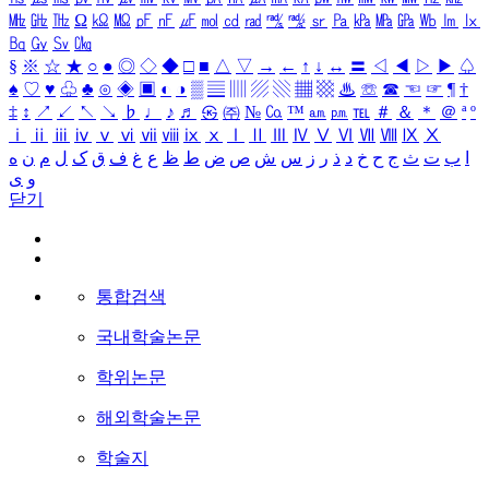
㎒
㎓
㎔
Ω
㏀
㏁
㎊
㎋
㎌
㏖
㏅
㎭
㎮
㎯
㏛
㎩
㎪
㎫
㎬
㏝
㏐
㏓
㏃
㏉
㏜
㏆
§
※
☆
★
○
●
◎
◇
◆
□
■
△
▽
→
←
↑
↓
↔
〓
◁
◀
▷
▶
♤
♠
♡
♥
♧
♣
⊙
◈
▣
◐
◑
▒
▤
▥
▨
▧
▦
▩
♨
☏
☎
☜
☞
¶
†
‡
↕
↗
↙
↖
↘
♭
♩
♪
♬
㉿
㈜
№
㏇
™
㏂
㏘
℡
＃
＆
＊
＠
ª
º
ⅰ
ⅱ
ⅲ
ⅳ
ⅴ
ⅵ
ⅶ
ⅷ
ⅸ
ⅹ
Ⅰ
Ⅱ
Ⅲ
Ⅳ
Ⅴ
Ⅵ
Ⅶ
Ⅷ
Ⅸ
Ⅹ
ا
ب
ت
ث
ج
ح
خ
د
ذ
ر
ز
س
ش
ص
ض
ط
ظ
ع
غ
ف
ق
ک
ل
م
ن
ه
و
ی
닫기
통합검색
국내학술논문
학위논문
해외학술논문
학술지