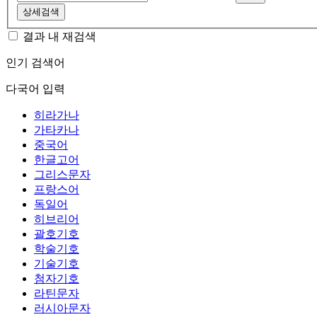
상세검색
결과 내 재검색
인기 검색어
다국어 입력
히라가나
가타카나
중국어
한글고어
그리스문자
프랑스어
독일어
히브리어
괄호기호
학술기호
기술기호
첨자기호
라틴문자
러시아문자