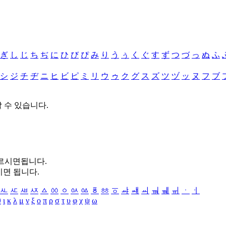
ぎ
し
じ
ち
ぢ
に
ひ
び
ぴ
み
り
う
ぅ
く
ぐ
す
ず
つ
づ
っ
ぬ
ふ
シ
ジ
チ
ヂ
ニ
ヒ
ビ
ピ
ミ
リ
ウ
ゥ
ク
グ
ス
ズ
ツ
ヅ
ッ
ヌ
フ
ブ
할 수 있습니다.
누르시면됩니다.
시면 됩니다.
ㅻ
ㅼ
ㅽ
ㅾ
ㅿ
ㆀ
ㆁ
ㆂ
ㆃ
ㆄ
ㆅ
ㆆ
ㆇ
ㆈ
ㆉ
ㆊ
ㆋ
ㆌ
ㆍ
ㆎ
θ
ι
κ
λ
μ
ν
ξ
ο
π
ρ
σ
τ
υ
φ
χ
ψ
ω