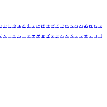
ぶ
ぷ
む
ゆ
ゅ
る
え
ぇ
け
げ
せ
ぜ
て
で
ね
へ
べ
ぺ
め
れ
お
ぉ
プ
ム
ユ
ュ
ル
エ
ェ
ケ
ゲ
セ
ゼ
テ
デ
ヘ
ベ
ペ
メ
レ
オ
ォ
コ
ゴ