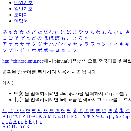
단위기호
일반기호
로마자
아랍어
あ
ぁ
か
が
さ
ざ
た
だ
な
は
ば
ぱ
ま
や
ゃ
ら
わ
ゎ
ん
い
ぃ
き
こ
ご
そ
ぞ
と
ど
の
ほ
ぼ
ぽ
も
よ
ょ
ろ
を
ア
ァ
カ
サ
ザ
タ
ダ
ナ
ハ
バ
パ
マ
ヤ
ャ
ラ
ワ
ヮ
ン
イ
ィ
キ
ギ
ソ
ゾ
ト
ド
ノ
ホ
ボ
ポ
モ
ヨ
ョ
ロ
ヲ
―
http://chineseinput.net/
에서 pinyin(병음)방식으로 중국어를 변환
변환된 중국어를 복사하여 사용하시면 됩니다.
예시)
中文 을 입력하시려면
zhongwen
을 입력하시고 space를
北京 을 입력하시려면
beijing
을 입력하시고 space를 누르
ㅥ
ㅦ
ㅧ
ㅨ
ㅩ
ㅪ
ㅫ
ㅬ
ㅭ
ㅮ
ㅯ
ㅰ
ㅱ
ㅲ
ㅳ
ㅴ
ㅵ
ㅶ
ㅷ
ㅸ
ㅹ
ㅺ
Α
Β
Γ
Δ
Ε
Ζ
Η
Θ
Ι
Κ
Λ
Μ
Ν
Ξ
Ο
Π
Ρ
Σ
Τ
Υ
Φ
Χ
Ψ
Ω
α
β
γ
δ
ε
ζ
η
á
à
Á
À
é
è
É
È
ç
Ç
ê
Ä
Ö
Ü
ä
ö
ü
ß