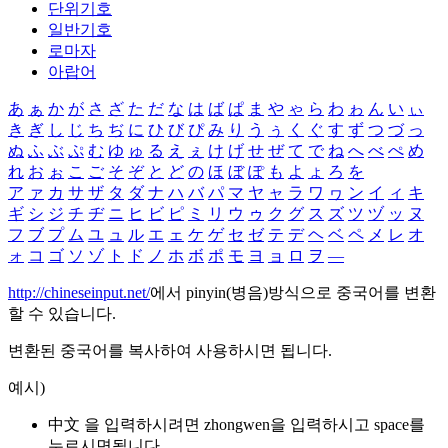
단위기호
일반기호
로마자
아랍어
あ
ぁ
か
が
さ
ざ
た
だ
な
は
ば
ぱ
ま
や
ゃ
ら
わ
ゎ
ん
い
ぃ
き
ぎ
し
じ
ち
ぢ
に
ひ
び
ぴ
み
り
う
ぅ
く
ぐ
す
ず
つ
づ
っ
ぬ
ふ
ぶ
ぷ
む
ゆ
ゅ
る
え
ぇ
け
げ
せ
ぜ
て
で
ね
へ
べ
ぺ
め
れ
お
ぉ
こ
ご
そ
ぞ
と
ど
の
ほ
ぼ
ぽ
も
よ
ょ
ろ
を
ア
ァ
カ
サ
ザ
タ
ダ
ナ
ハ
バ
パ
マ
ヤ
ャ
ラ
ワ
ヮ
ン
イ
ィ
キ
ギ
シ
ジ
チ
ヂ
ニ
ヒ
ビ
ピ
ミ
リ
ウ
ゥ
ク
グ
ス
ズ
ツ
ヅ
ッ
ヌ
フ
ブ
プ
ム
ユ
ュ
ル
エ
ェ
ケ
ゲ
セ
ゼ
テ
デ
ヘ
ベ
ペ
メ
レ
オ
ォ
コ
ゴ
ソ
ゾ
ト
ド
ノ
ホ
ボ
ポ
モ
ヨ
ョ
ロ
ヲ
―
http://chineseinput.net/
에서 pinyin(병음)방식으로 중국어를 변환
할 수 있습니다.
변환된 중국어를 복사하여 사용하시면 됩니다.
예시)
中文 을 입력하시려면
zhongwen
을 입력하시고 space를
누르시면됩니다.