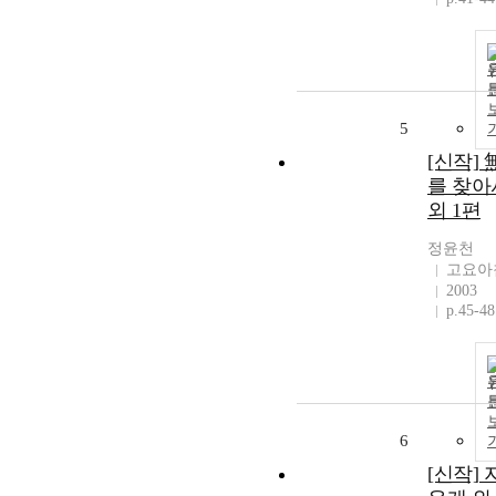
5
[신작] 
를 찾아
외 1편
정윤천
고요아
2003
p.45-48
6
[신작] 