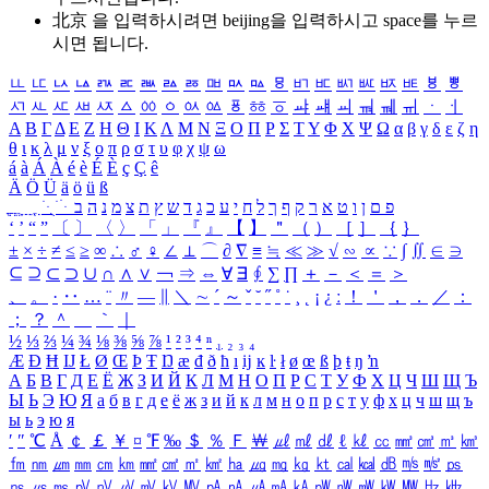
北京 을 입력하시려면
beijing
을 입력하시고 space를 누르
시면 됩니다.
ㅥ
ㅦ
ㅧ
ㅨ
ㅩ
ㅪ
ㅫ
ㅬ
ㅭ
ㅮ
ㅯ
ㅰ
ㅱ
ㅲ
ㅳ
ㅴ
ㅵ
ㅶ
ㅷ
ㅸ
ㅹ
ㅺ
ㅻ
ㅼ
ㅽ
ㅾ
ㅿ
ㆀ
ㆁ
ㆂ
ㆃ
ㆄ
ㆅ
ㆆ
ㆇ
ㆈ
ㆉ
ㆊ
ㆋ
ㆌ
ㆍ
ㆎ
Α
Β
Γ
Δ
Ε
Ζ
Η
Θ
Ι
Κ
Λ
Μ
Ν
Ξ
Ο
Π
Ρ
Σ
Τ
Υ
Φ
Χ
Ψ
Ω
α
β
γ
δ
ε
ζ
η
θ
ι
κ
λ
μ
ν
ξ
ο
π
ρ
σ
τ
υ
φ
χ
ψ
ω
á
à
Á
À
é
è
É
È
ç
Ç
ê
Ä
Ö
Ü
ä
ö
ü
ß
ְ
ֳ
ֲ
ֱ
ָ
ַ
ֵ
ֶ
ִ
ֹ
ּ
ֻ
ׂ
ׁ
ּ
ב
ה
נ
מ
צ
ת
ץ
ש
ד
ג
כ
ע
י
ח
ל
ך
ף
ק
ר
א
ט
ו
ן
ם
פ
‘
’
“
”
〔
〕
〈
〉
「
」
『
』
【
】
＂
（
）
［
］
｛
｝
±
×
÷
≠
≤
≥
∞
∴
♂
♀
∠
⊥
⌒
∂
∇
≡
≒
≪
≫
√
∽
∝
∵
∫
∬
∈
∋
⊆
⊇
⊂
⊃
∪
∩
∧
∨
￢
⇒
⇔
∀
∃
∮
∑
∏
＋
－
＜
＝
＞
、
。
·
‥
…
¨
〃
―
∥
＼
∼
´
～
ˇ
˘
˝
˚
˙
¸
˛
¡
¿
ː
！
＇
，
．
／
：
；
？
＾
＿
｀
｜
½
⅓
⅔
¼
¾
⅛
⅜
⅝
⅞
¹
²
³
⁴
ⁿ
₁
₂
₃
₄
Æ
Ð
Ħ
Ĳ
Ł
Ø
Œ
Þ
Ŧ
Ŋ
æ
đ
ð
ħ
ı
ĳ
ĸ
ŀ
ł
ø
œ
ß
þ
ŧ
ŋ
ŉ
А
Б
В
Г
Д
Е
Ё
Ж
З
И
Й
К
Л
М
Н
О
П
Р
С
Т
У
Ф
Х
Ц
Ч
Ш
Щ
Ъ
Ы
Ь
Э
Ю
Я
а
б
в
г
д
е
ё
ж
з
и
й
к
л
м
н
о
п
р
с
т
у
ф
х
ц
ч
ш
щ
ъ
ы
ь
э
ю
я
′
″
℃
Å
￠
￡
￥
¤
℉
‰
＄
％
Ｆ
￦
㎕
㎖
㎗
ℓ
㎘
㏄
㎣
㎤
㎥
㎦
㎙
㎚
㎛
㎜
㎝
㎞
㎟
㎠
㎡
㎢
㏊
㎍
㎎
㎏
㏏
㎈
㎉
㏈
㎧
㎨
㎰
㎱
㎲
㎳
㎴
㎵
㎶
㎷
㎸
㎹
㎀
㎁
㎂
㎃
㎄
㎺
㎻
㎽
㎾
㎿
㎐
㎑