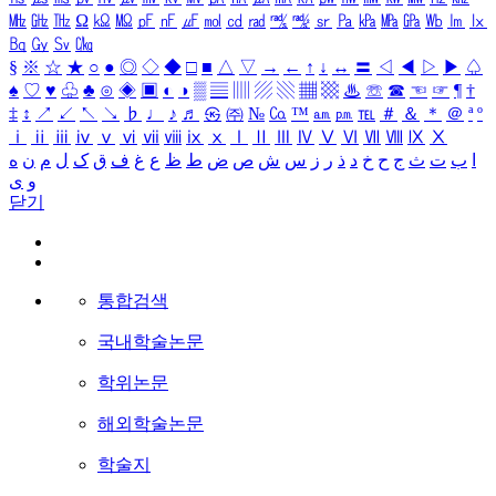
㎒
㎓
㎔
Ω
㏀
㏁
㎊
㎋
㎌
㏖
㏅
㎭
㎮
㎯
㏛
㎩
㎪
㎫
㎬
㏝
㏐
㏓
㏃
㏉
㏜
㏆
§
※
☆
★
○
●
◎
◇
◆
□
■
△
▽
→
←
↑
↓
↔
〓
◁
◀
▷
▶
♤
♠
♡
♥
♧
♣
⊙
◈
▣
◐
◑
▒
▤
▥
▨
▧
▦
▩
♨
☏
☎
☜
☞
¶
†
‡
↕
↗
↙
↖
↘
♭
♩
♪
♬
㉿
㈜
№
㏇
™
㏂
㏘
℡
＃
＆
＊
＠
ª
º
ⅰ
ⅱ
ⅲ
ⅳ
ⅴ
ⅵ
ⅶ
ⅷ
ⅸ
ⅹ
Ⅰ
Ⅱ
Ⅲ
Ⅳ
Ⅴ
Ⅵ
Ⅶ
Ⅷ
Ⅸ
Ⅹ
ا
ب
ت
ث
ج
ح
خ
د
ذ
ر
ز
س
ش
ص
ض
ط
ظ
ع
غ
ف
ق
ک
ل
م
ن
ه
و
ی
닫기
통합검색
국내학술논문
학위논문
해외학술논문
학술지