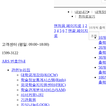
내보내기
내책장
한자로보기
맨처음 페이지로
1
2
10개씩 출력
3
4
5
6
7
맨끝 페이지
로
조회
10
출력
고객센터 (평일: 09:00~18:00)
20
출력
1599-3122
30
ARS 번호안내
출력
50
관련누리집
출력
대학공개강의(KOCW)
10
학술정보통계시스템(Rinfo)
출력
외국학술지지원센터(FRIC)
학술관계분석서비스(SAM)
사서커뮤니티
기관회원
지식나눔(LOOK)