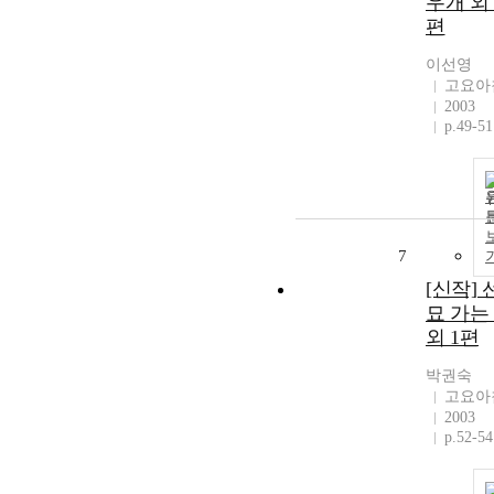
우개 외 
편
이선영
고요아
2003
p.49-51
7
[신작] 
묘 가는
외 1편
박권숙
고요아
2003
p.52-54