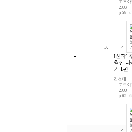
고요아
2003
p.59-62
10
[신작] 
월산 다
외 1편
김선태
고요아
2003
p.63-68