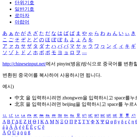
단위기호
일반기호
로마자
아랍어
あ
ぁ
か
が
さ
ざ
た
だ
な
は
ば
ぱ
ま
や
ゃ
ら
わ
ゎ
ん
い
ぃ
き
こ
ご
そ
ぞ
と
ど
の
ほ
ぼ
ぽ
も
よ
ょ
ろ
を
ア
ァ
カ
サ
ザ
タ
ダ
ナ
ハ
バ
パ
マ
ヤ
ャ
ラ
ワ
ヮ
ン
イ
ィ
キ
ギ
ソ
ゾ
ト
ド
ノ
ホ
ボ
ポ
モ
ヨ
ョ
ロ
ヲ
―
http://chineseinput.net/
에서 pinyin(병음)방식으로 중국어를 변환
변환된 중국어를 복사하여 사용하시면 됩니다.
예시)
中文 을 입력하시려면
zhongwen
을 입력하시고 space를
北京 을 입력하시려면
beijing
을 입력하시고 space를 누르
ㅥ
ㅦ
ㅧ
ㅨ
ㅩ
ㅪ
ㅫ
ㅬ
ㅭ
ㅮ
ㅯ
ㅰ
ㅱ
ㅲ
ㅳ
ㅴ
ㅵ
ㅶ
ㅷ
ㅸ
ㅹ
ㅺ
Α
Β
Γ
Δ
Ε
Ζ
Η
Θ
Ι
Κ
Λ
Μ
Ν
Ξ
Ο
Π
Ρ
Σ
Τ
Υ
Φ
Χ
Ψ
Ω
α
β
γ
δ
ε
ζ
η
á
à
Á
À
é
è
É
È
ç
Ç
ê
Ä
Ö
Ü
ä
ö
ü
ß