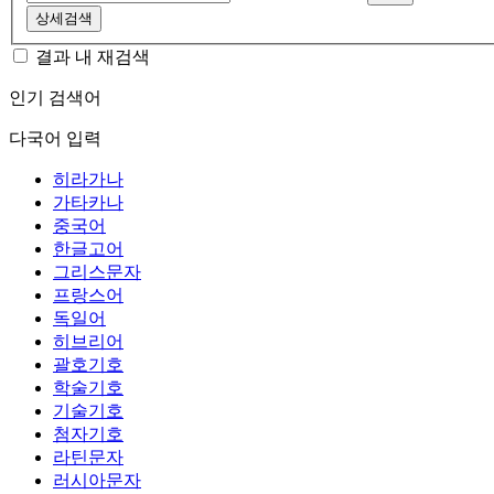
상세검색
결과 내 재검색
인기 검색어
다국어 입력
히라가나
가타카나
중국어
한글고어
그리스문자
프랑스어
독일어
히브리어
괄호기호
학술기호
기술기호
첨자기호
라틴문자
러시아문자