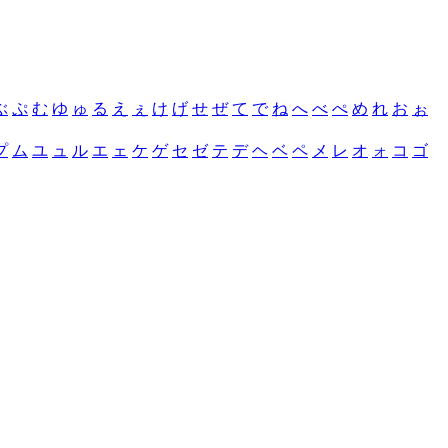
ぶ
ぷ
む
ゆ
ゅ
る
え
ぇ
け
げ
せ
ぜ
て
で
ね
へ
べ
ぺ
め
れ
お
ぉ
プ
ム
ユ
ュ
ル
エ
ェ
ケ
ゲ
セ
ゼ
テ
デ
ヘ
ベ
ペ
メ
レ
オ
ォ
コ
ゴ