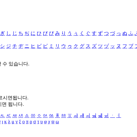
ぎ
し
じ
ち
ぢ
に
ひ
び
ぴ
み
り
う
ぅ
く
ぐ
す
ず
つ
づ
っ
ぬ
ふ
シ
ジ
チ
ヂ
ニ
ヒ
ビ
ピ
ミ
リ
ウ
ゥ
ク
グ
ス
ズ
ツ
ヅ
ッ
ヌ
フ
ブ
할 수 있습니다.
누르시면됩니다.
시면 됩니다.
ㅻ
ㅼ
ㅽ
ㅾ
ㅿ
ㆀ
ㆁ
ㆂ
ㆃ
ㆄ
ㆅ
ㆆ
ㆇ
ㆈ
ㆉ
ㆊ
ㆋ
ㆌ
ㆍ
ㆎ
θ
ι
κ
λ
μ
ν
ξ
ο
π
ρ
σ
τ
υ
φ
χ
ψ
ω