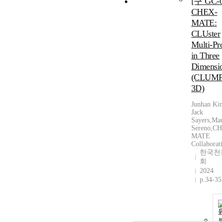
[구 GC-0
CHEX-
MATE:
CLUster
Multi-Pr
in Three
Dimensi
(CLUMP
3D)
Junhan Ki
Jack
Sayers,Ma
Sereno,C
MATE
Collaborat
한국천
회
2024
p.34-35