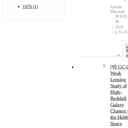
1976 (1)
Satoshi
Miyazaki
한국천
회
2024
p.33-33
5
[박 GC-0
Weak
Lensing
Study of
High-
Redshift
Galaxy
Clusters 
the Hubb
Space