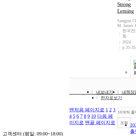
Strong
Lensing
Sangjun C
M. James J
한국천
회
2024
p.35-35
내보내기
내책장
한자로보기
맨처음 페이지로
1
2
3
10개씩 출
4
5
6
7
8
9
10
다음 페
이지로
맨끝 페이지로
조회
1
출
고객센터 (평일: 09:00~18:00)