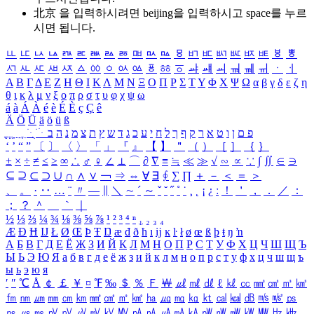
北京 을 입력하시려면
beijing
을 입력하시고 space를 누르
시면 됩니다.
ㅥ
ㅦ
ㅧ
ㅨ
ㅩ
ㅪ
ㅫ
ㅬ
ㅭ
ㅮ
ㅯ
ㅰ
ㅱ
ㅲ
ㅳ
ㅴ
ㅵ
ㅶ
ㅷ
ㅸ
ㅹ
ㅺ
ㅻ
ㅼ
ㅽ
ㅾ
ㅿ
ㆀ
ㆁ
ㆂ
ㆃ
ㆄ
ㆅ
ㆆ
ㆇ
ㆈ
ㆉ
ㆊ
ㆋ
ㆌ
ㆍ
ㆎ
Α
Β
Γ
Δ
Ε
Ζ
Η
Θ
Ι
Κ
Λ
Μ
Ν
Ξ
Ο
Π
Ρ
Σ
Τ
Υ
Φ
Χ
Ψ
Ω
α
β
γ
δ
ε
ζ
η
θ
ι
κ
λ
μ
ν
ξ
ο
π
ρ
σ
τ
υ
φ
χ
ψ
ω
á
à
Á
À
é
è
É
È
ç
Ç
ê
Ä
Ö
Ü
ä
ö
ü
ß
ְ
ֳ
ֲ
ֱ
ָ
ַ
ֵ
ֶ
ִ
ֹ
ּ
ֻ
ׂ
ׁ
ּ
ב
ה
נ
מ
צ
ת
ץ
ש
ד
ג
כ
ע
י
ח
ל
ך
ף
ק
ר
א
ט
ו
ן
ם
פ
‘
’
“
”
〔
〕
〈
〉
「
」
『
』
【
】
＂
（
）
［
］
｛
｝
±
×
÷
≠
≤
≥
∞
∴
♂
♀
∠
⊥
⌒
∂
∇
≡
≒
≪
≫
√
∽
∝
∵
∫
∬
∈
∋
⊆
⊇
⊂
⊃
∪
∩
∧
∨
￢
⇒
⇔
∀
∃
∮
∑
∏
＋
－
＜
＝
＞
、
。
·
‥
…
¨
〃
―
∥
＼
∼
´
～
ˇ
˘
˝
˚
˙
¸
˛
¡
¿
ː
！
＇
，
．
／
：
；
？
＾
＿
｀
｜
½
⅓
⅔
¼
¾
⅛
⅜
⅝
⅞
¹
²
³
⁴
ⁿ
₁
₂
₃
₄
Æ
Ð
Ħ
Ĳ
Ł
Ø
Œ
Þ
Ŧ
Ŋ
æ
đ
ð
ħ
ı
ĳ
ĸ
ŀ
ł
ø
œ
ß
þ
ŧ
ŋ
ŉ
А
Б
В
Г
Д
Е
Ё
Ж
З
И
Й
К
Л
М
Н
О
П
Р
С
Т
У
Ф
Х
Ц
Ч
Ш
Щ
Ъ
Ы
Ь
Э
Ю
Я
а
б
в
г
д
е
ё
ж
з
и
й
к
л
м
н
о
п
р
с
т
у
ф
х
ц
ч
ш
щ
ъ
ы
ь
э
ю
я
′
″
℃
Å
￠
￡
￥
¤
℉
‰
＄
％
Ｆ
￦
㎕
㎖
㎗
ℓ
㎘
㏄
㎣
㎤
㎥
㎦
㎙
㎚
㎛
㎜
㎝
㎞
㎟
㎠
㎡
㎢
㏊
㎍
㎎
㎏
㏏
㎈
㎉
㏈
㎧
㎨
㎰
㎱
㎲
㎳
㎴
㎵
㎶
㎷
㎸
㎹
㎀
㎁
㎂
㎃
㎄
㎺
㎻
㎽
㎾
㎿
㎐
㎑