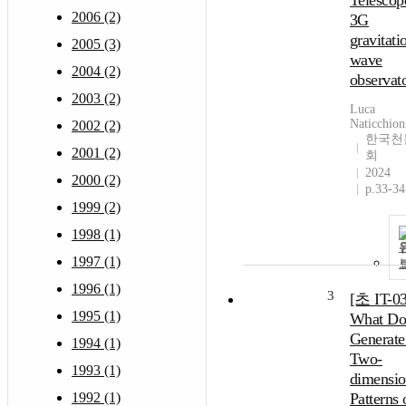
Telescop
2006 (2)
3G
gravitati
2005 (3)
wave
2004 (2)
observat
2003 (2)
Luca
Naticchion
2002 (2)
한국천
2001 (2)
회
2024
2000 (2)
p.33-34
1999 (2)
1998 (1)
1997 (1)
1996 (1)
3
[초 IT-03
1995 (1)
What Doe
Generate
1994 (1)
Two-
1993 (1)
dimensio
1992 (1)
Patterns 