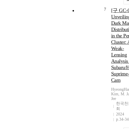
7
[구 GC-0
Unveilin
Dark Mat
Distribut
in the Pe
Cluster:
Weak-
Lensing
Analysis
Subaru/
Suprime
Cam
HyeongHa
Kim, M. J
Jee
한국천
회
2024
p.34-34