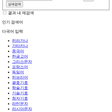
상세검색
결과 내 재검색
인기 검색어
다국어 입력
히라가나
가타카나
중국어
한글고어
그리스문자
프랑스어
독일어
히브리어
괄호기호
학술기호
기술기호
첨자기호
라틴문자
러시아문자