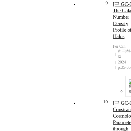
9
[구 GC-0
The Gal
Number
Density
Profile o
Halos
Fei Qin
한국천
회
2024
p.35-35
10
[구 GC-0
Constrai
Cosmolo
Paramete
through