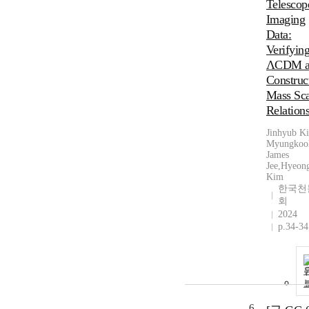
Telescop
Imaging
Data:
Verifying
ΛCDM a
Construc
Mass Sca
Relations
Jinhyub K
Myungkoo
James
Jee,Hyeon
Kim
한국천
회
2024
p.34-34
6