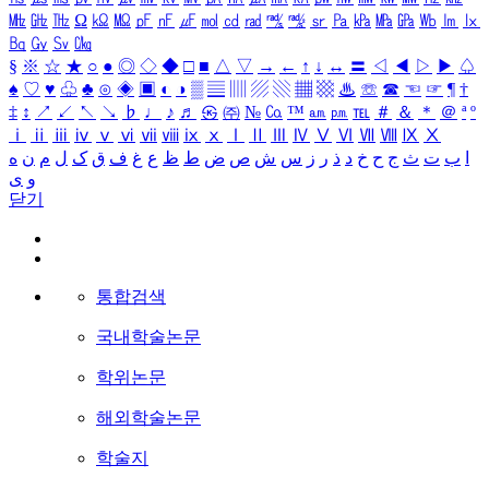
㎒
㎓
㎔
Ω
㏀
㏁
㎊
㎋
㎌
㏖
㏅
㎭
㎮
㎯
㏛
㎩
㎪
㎫
㎬
㏝
㏐
㏓
㏃
㏉
㏜
㏆
§
※
☆
★
○
●
◎
◇
◆
□
■
△
▽
→
←
↑
↓
↔
〓
◁
◀
▷
▶
♤
♠
♡
♥
♧
♣
⊙
◈
▣
◐
◑
▒
▤
▥
▨
▧
▦
▩
♨
☏
☎
☜
☞
¶
†
‡
↕
↗
↙
↖
↘
♭
♩
♪
♬
㉿
㈜
№
㏇
™
㏂
㏘
℡
＃
＆
＊
＠
ª
º
ⅰ
ⅱ
ⅲ
ⅳ
ⅴ
ⅵ
ⅶ
ⅷ
ⅸ
ⅹ
Ⅰ
Ⅱ
Ⅲ
Ⅳ
Ⅴ
Ⅵ
Ⅶ
Ⅷ
Ⅸ
Ⅹ
ا
ب
ت
ث
ج
ح
خ
د
ذ
ر
ز
س
ش
ص
ض
ط
ظ
ع
غ
ف
ق
ک
ل
م
ن
ه
و
ی
닫기
통합검색
국내학술논문
학위논문
해외학술논문
학술지