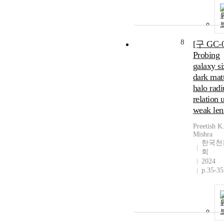
8
[구 GC-0
Probing
galaxy si
dark mat
halo radi
relation 
weak len
Preetish K
Mishra
한국천
회
2024
p.35-35