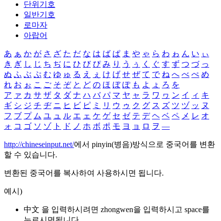
단위기호
일반기호
로마자
아랍어
あ
ぁ
か
が
さ
ざ
た
だ
な
は
ば
ぱ
ま
や
ゃ
ら
わ
ゎ
ん
い
ぃ
き
ぎ
し
じ
ち
ぢ
に
ひ
び
ぴ
み
り
う
ぅ
く
ぐ
す
ず
つ
づ
っ
ぬ
ふ
ぶ
ぷ
む
ゆ
ゅ
る
え
ぇ
け
げ
せ
ぜ
て
で
ね
へ
べ
ぺ
め
れ
お
ぉ
こ
ご
そ
ぞ
と
ど
の
ほ
ぼ
ぽ
も
よ
ょ
ろ
を
ア
ァ
カ
サ
ザ
タ
ダ
ナ
ハ
バ
パ
マ
ヤ
ャ
ラ
ワ
ヮ
ン
イ
ィ
キ
ギ
シ
ジ
チ
ヂ
ニ
ヒ
ビ
ピ
ミ
リ
ウ
ゥ
ク
グ
ス
ズ
ツ
ヅ
ッ
ヌ
フ
ブ
プ
ム
ユ
ュ
ル
エ
ェ
ケ
ゲ
セ
ゼ
テ
デ
ヘ
ベ
ペ
メ
レ
オ
ォ
コ
ゴ
ソ
ゾ
ト
ド
ノ
ホ
ボ
ポ
モ
ヨ
ョ
ロ
ヲ
―
http://chineseinput.net/
에서 pinyin(병음)방식으로 중국어를 변환
할 수 있습니다.
변환된 중국어를 복사하여 사용하시면 됩니다.
예시)
中文 을 입력하시려면
zhongwen
을 입력하시고 space를
누르시면됩니다.