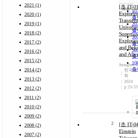
2021 (1)
[초 IT-01
조회
1
Explorin
2020 (1)
출
Transien
2019 (1)
2
Universe
출
2018 (2)
Superno
3
Explosio
2017 (2)
출
and Befo
5
2016 (2)
and Afte
출
2015 (2)
1
Jeonghee 
출
2014 (2)
한국천
회
2013 (2)
2024
p.33-33
2012 (2)
2011 (2)
2010 (2)
2009 (2)
2
[초 IT-04
2008 (2)
Einstein
2007 (2)