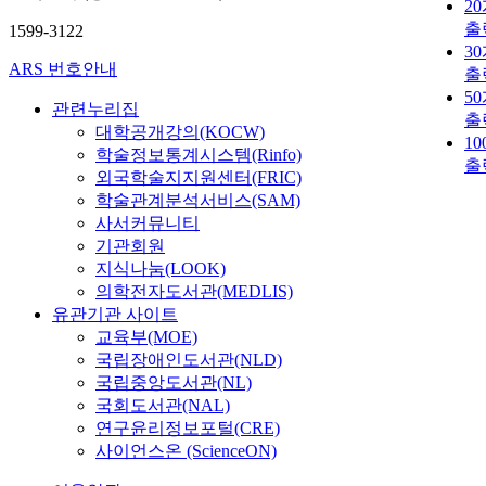
2
출
1599-3122
3
ARS 번호안내
출
5
관련누리집
출
대학공개강의(KOCW)
1
학술정보통계시스템(Rinfo)
출
외국학술지지원센터(FRIC)
학술관계분석서비스(SAM)
사서커뮤니티
기관회원
지식나눔(LOOK)
의학전자도서관(MEDLIS)
유관기관 사이트
교육부(MOE)
국립장애인도서관(NLD)
국립중앙도서관(NL)
국회도서관(NAL)
연구윤리정보포털(CRE)
사이언스온 (ScienceON)