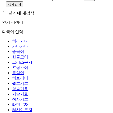
상세검색
결과 내 재검색
인기 검색어
다국어 입력
히라가나
가타카나
중국어
한글고어
그리스문자
프랑스어
독일어
히브리어
괄호기호
학술기호
기술기호
첨자기호
라틴문자
러시아문자