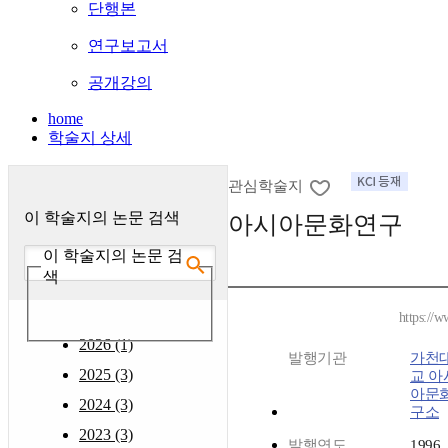
단행본
연구보고서
공개강의
home
학술지 상세
관심학술지
이 학술지의 논문 검색
아시아문화연구
이 학술지의 논문 검
색
https://w
2026 (1)
발행기관
가천
2025 (3)
교 아
아문
2024 (3)
구소
2023 (3)
발행연도
1996