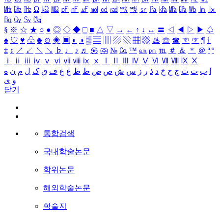
㎒
㎓
㎔
Ω
㏀
㏁
㎊
㎋
㎌
㏖
㏅
㎭
㎮
㎯
㏛
㎩
㎪
㎫
㎬
㏝
㏐
㏓
㏃
㏉
㏜
㏆
§
※
☆
★
○
●
◎
◇
◆
□
■
△
▽
→
←
↑
↓
↔
〓
◁
◀
▷
▶
♤
♠
♡
♥
♧
♣
⊙
◈
▣
◐
◑
▒
▤
▥
▨
▧
▦
▩
♨
☏
☎
☜
☞
¶
†
‡
↕
↗
↙
↖
↘
♭
♩
♪
♬
㉿
㈜
№
㏇
™
㏂
㏘
℡
＃
＆
＊
＠
ª
º
ⅰ
ⅱ
ⅲ
ⅳ
ⅴ
ⅵ
ⅶ
ⅷ
ⅸ
ⅹ
Ⅰ
Ⅱ
Ⅲ
Ⅳ
Ⅴ
Ⅵ
Ⅶ
Ⅷ
Ⅸ
Ⅹ
ا
ب
ت
ث
ج
ح
خ
د
ذ
ر
ز
س
ش
ص
ض
ط
ظ
ع
غ
ف
ق
ک
ل
م
ن
ه
و
ی
닫기
통합검색
국내학술논문
학위논문
해외학술논문
학술지