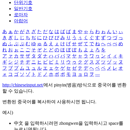
단위기호
일반기호
로마자
아랍어
あ
ぁ
か
が
さ
ざ
た
だ
な
は
ば
ぱ
ま
や
ゃ
ら
わ
ゎ
ん
い
ぃ
き
ぎ
し
じ
ち
ぢ
に
ひ
び
ぴ
み
り
う
ぅ
く
ぐ
す
ず
つ
づ
っ
ぬ
ふ
ぶ
ぷ
む
ゆ
ゅ
る
え
ぇ
け
げ
せ
ぜ
て
で
ね
へ
べ
ぺ
め
れ
お
ぉ
こ
ご
そ
ぞ
と
ど
の
ほ
ぼ
ぽ
も
よ
ょ
ろ
を
ア
ァ
カ
サ
ザ
タ
ダ
ナ
ハ
バ
パ
マ
ヤ
ャ
ラ
ワ
ヮ
ン
イ
ィ
キ
ギ
シ
ジ
チ
ヂ
ニ
ヒ
ビ
ピ
ミ
リ
ウ
ゥ
ク
グ
ス
ズ
ツ
ヅ
ッ
ヌ
フ
ブ
プ
ム
ユ
ュ
ル
エ
ェ
ケ
ゲ
セ
ゼ
テ
デ
ヘ
ベ
ペ
メ
レ
オ
ォ
コ
ゴ
ソ
ゾ
ト
ド
ノ
ホ
ボ
ポ
モ
ヨ
ョ
ロ
ヲ
―
http://chineseinput.net/
에서 pinyin(병음)방식으로 중국어를 변환
할 수 있습니다.
변환된 중국어를 복사하여 사용하시면 됩니다.
예시)
中文 을 입력하시려면
zhongwen
을 입력하시고 space를
누르시면됩니다.