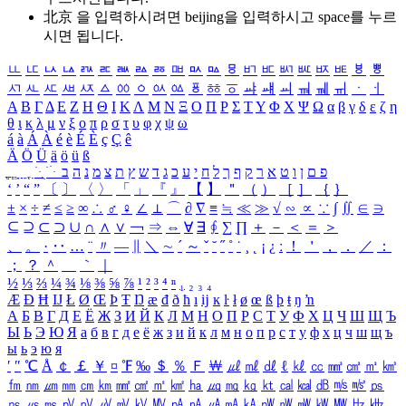
北京 을 입력하시려면
beijing
을 입력하시고 space를 누르
시면 됩니다.
ㅥ
ㅦ
ㅧ
ㅨ
ㅩ
ㅪ
ㅫ
ㅬ
ㅭ
ㅮ
ㅯ
ㅰ
ㅱ
ㅲ
ㅳ
ㅴ
ㅵ
ㅶ
ㅷ
ㅸ
ㅹ
ㅺ
ㅻ
ㅼ
ㅽ
ㅾ
ㅿ
ㆀ
ㆁ
ㆂ
ㆃ
ㆄ
ㆅ
ㆆ
ㆇ
ㆈ
ㆉ
ㆊ
ㆋ
ㆌ
ㆍ
ㆎ
Α
Β
Γ
Δ
Ε
Ζ
Η
Θ
Ι
Κ
Λ
Μ
Ν
Ξ
Ο
Π
Ρ
Σ
Τ
Υ
Φ
Χ
Ψ
Ω
α
β
γ
δ
ε
ζ
η
θ
ι
κ
λ
μ
ν
ξ
ο
π
ρ
σ
τ
υ
φ
χ
ψ
ω
á
à
Á
À
é
è
É
È
ç
Ç
ê
Ä
Ö
Ü
ä
ö
ü
ß
ְ
ֳ
ֲ
ֱ
ָ
ַ
ֵ
ֶ
ִ
ֹ
ּ
ֻ
ׂ
ׁ
ּ
ב
ה
נ
מ
צ
ת
ץ
ש
ד
ג
כ
ע
י
ח
ל
ך
ף
ק
ר
א
ט
ו
ן
ם
פ
‘
’
“
”
〔
〕
〈
〉
「
」
『
』
【
】
＂
（
）
［
］
｛
｝
±
×
÷
≠
≤
≥
∞
∴
♂
♀
∠
⊥
⌒
∂
∇
≡
≒
≪
≫
√
∽
∝
∵
∫
∬
∈
∋
⊆
⊇
⊂
⊃
∪
∩
∧
∨
￢
⇒
⇔
∀
∃
∮
∑
∏
＋
－
＜
＝
＞
、
。
·
‥
…
¨
〃
―
∥
＼
∼
´
～
ˇ
˘
˝
˚
˙
¸
˛
¡
¿
ː
！
＇
，
．
／
：
；
？
＾
＿
｀
｜
½
⅓
⅔
¼
¾
⅛
⅜
⅝
⅞
¹
²
³
⁴
ⁿ
₁
₂
₃
₄
Æ
Ð
Ħ
Ĳ
Ł
Ø
Œ
Þ
Ŧ
Ŋ
æ
đ
ð
ħ
ı
ĳ
ĸ
ŀ
ł
ø
œ
ß
þ
ŧ
ŋ
ŉ
А
Б
В
Г
Д
Е
Ё
Ж
З
И
Й
К
Л
М
Н
О
П
Р
С
Т
У
Ф
Х
Ц
Ч
Ш
Щ
Ъ
Ы
Ь
Э
Ю
Я
а
б
в
г
д
е
ё
ж
з
и
й
к
л
м
н
о
п
р
с
т
у
ф
х
ц
ч
ш
щ
ъ
ы
ь
э
ю
я
′
″
℃
Å
￠
￡
￥
¤
℉
‰
＄
％
Ｆ
￦
㎕
㎖
㎗
ℓ
㎘
㏄
㎣
㎤
㎥
㎦
㎙
㎚
㎛
㎜
㎝
㎞
㎟
㎠
㎡
㎢
㏊
㎍
㎎
㎏
㏏
㎈
㎉
㏈
㎧
㎨
㎰
㎱
㎲
㎳
㎴
㎵
㎶
㎷
㎸
㎹
㎀
㎁
㎂
㎃
㎄
㎺
㎻
㎽
㎾
㎿
㎐
㎑